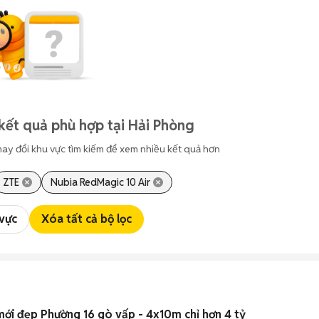
kết quả phù hợp tại Hải Phòng
hay đổi khu vực tìm kiếm để xem nhiều kết quả hơn
ZTE
Nubia RedMagic 10 Air
 vực
Xóa tất cả bộ lọc
mới đẹp Phường 16 gò vấp - 4x10m chỉ hơn 4 tỷ