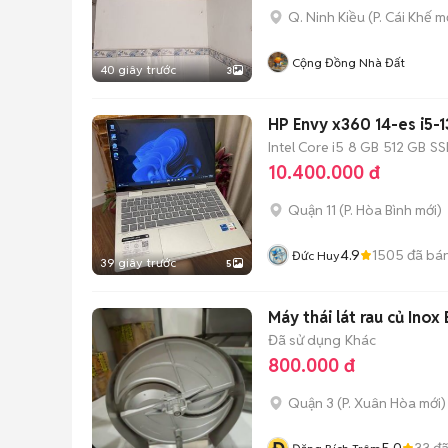
Q. Ninh Kiều
(
P. Cái Khế
mớ
Cộng Đồng Nhà Đất
40 giây trước
3
HP Envy x360 14-es i5-
Intel Core i5
8 GB
512 GB
SS
10.400.000 đ
Quận 11
(
P. Hòa Bình
mới)
4.9
1505
đã bá
Đức Huy
39 giây trước
5
Máy thái lát rau củ Ino
Đã sử dụng
Khác
800.000 đ
Quận 3
(
P. Xuân Hòa
mới)
5.0
33
đã