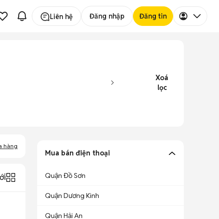
Đăng nhập
Đăng tin
Liên hệ
Xoá
lọc
a hàng
Mua bán điện thoại
Quận Đồ Sơn
ới
Quận Dương Kinh
Quận Hải An