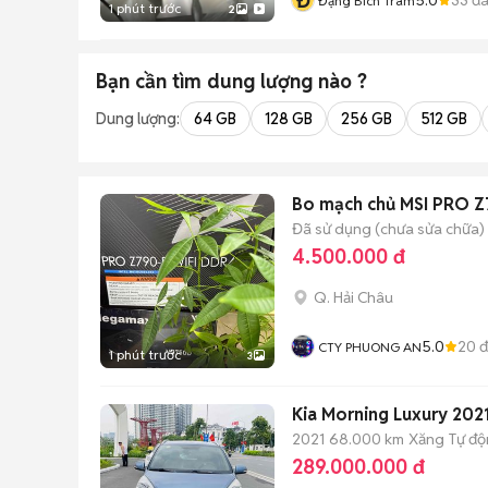
Đ
Đặng Bích Trâm
1 phút trước
2
Bạn cần tìm
dung lượng
nào ?
Dung lượng:
64 GB
128 GB
256 GB
512 GB
Bo mạch chủ MSI PRO Z
Đã sử dụng (chưa sửa chữa)
4.500.000 đ
Q. Hải Châu
5.0
20
đ
CTY PHUONG AN
1 phút trước
3
Kia Morning Luxury 202
2021
68.000 km
Xăng
Tự đ
289.000.000 đ