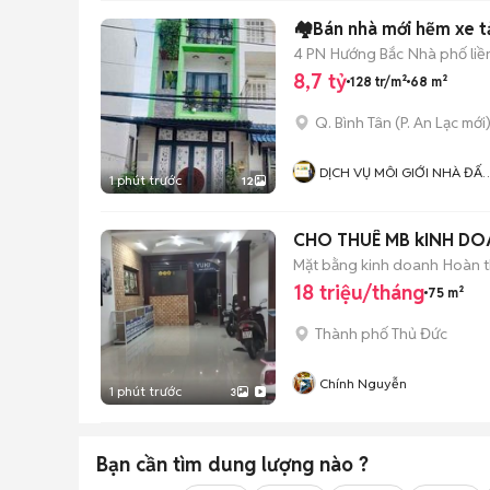
🏘️Bán nhà mới hẽm xe t
4 PN
Hướng Bắc
Nhà phố liề
8,7 tỷ
128 tr/m²
68 m²
Q. Bình Tân
(
P. An Lạc
mới
DỊCH VỤ MÔI GIỚI NHÀ ĐẤT
1 phút trước
12
THỊNH PHÁT ( BÌNH CHÁNH 
CHO THUÊ MB kINH DO
Mặt bằng kinh doanh
Hoàn t
18 triệu/tháng
75 m²
Thành phố Thủ Đức
Chính Nguyễn
1 phút trước
3
Bạn cần tìm
dung lượng
nào ?