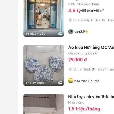
2 PN
Nhà ngõ, hẻm
4,6 tỷ
115 tr/m²
40 m²
Q. Gò Vấp
(
P. An Hội Đôn
3.9
Việt
28 giây trước
4
Áo kiểu Nữ hàng QC Vả
Đã sử dụng
Đồ nữ
29.000 đ
Q. Tân Bình
(
P. Tân Bình
mớ
Bao Minh Ho Tran
37 giây trước
1
Nhà trọ sinh viên 1tr5,
Nhà trống
1,5 triệu/tháng