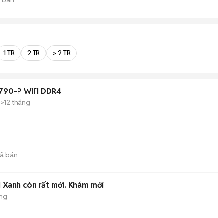
1 TB
2 TB
> 2 TB
790-P WIFI DDR4
>12 tháng
ã bán
1 Xanh còn rất mới. Khám mới
ộng