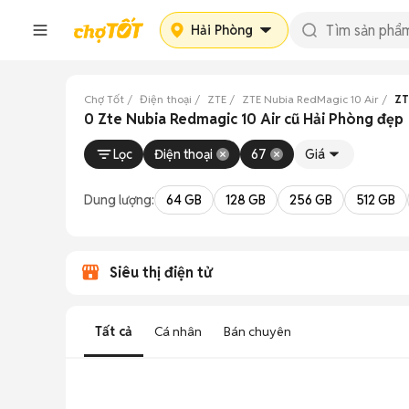
Hải Phòng
Chợ Tốt
Điện thoại
ZTE
ZTE Nubia RedMagic 10 Air
ZT
0 Zte Nubia Redmagic 10 Air cũ Hải Phòng đẹp
Lọc
Điện thoại
67
Giá
Dung lượng:
64 GB
128 GB
256 GB
512 GB
Siêu thị điện tử
Tất cả
Cá nhân
Bán chuyên