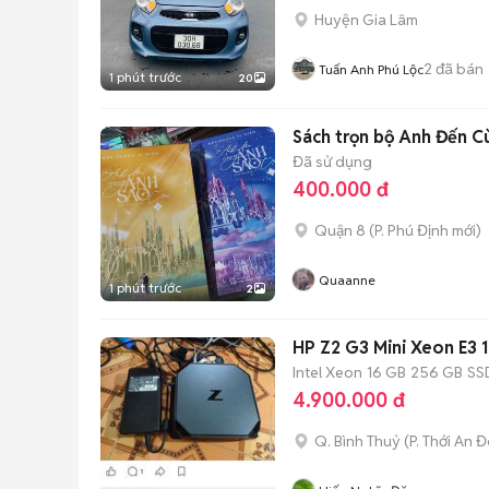
Huyện Gia Lâm
2
đã bán
Tuấn Anh Phú Lộc
1 phút trước
20
Sách trọn bộ Anh Đến C
Đã sử dụng
400.000 đ
Quận 8
(
P. Phú Định
mới)
Quaanne
1 phút trước
2
HP Z2 G3 Mini Xeon E
Intel Xeon
16 GB
256 GB
SS
4.900.000 đ
Q. Bình Thuỷ
(
P. Thới An 