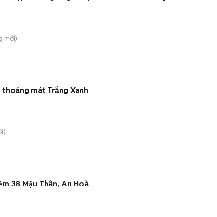
g
mới)
i thoáng mát Trắng Xanh
i)
 hẻm 38 Mậu Thân, An Hoà