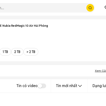
E Nubia RedMagic 10 Air Hải Phòng
1 TB
2 TB
> 2 TB
Xem Cử
Tin có video
Tin mới nhất
Dạng lư