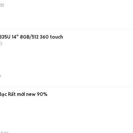
i)
1335U 14” 8GB/512 360 touch
D
n
x Bạc Rất mới new 90%
 bán