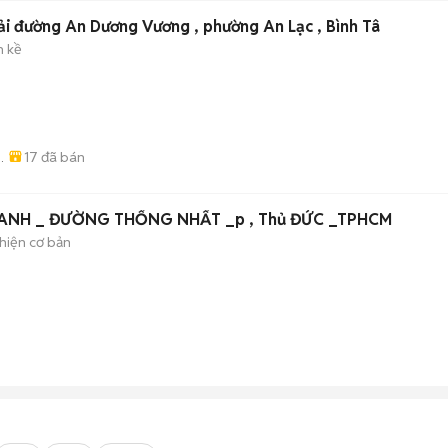
ải đường An Dương Vương , phường An Lạc , Bình Tâ
n kề
)
17
đã bán
)
ANH _ ĐƯỜNG THỐNG NHẤT _p , Thủ ĐỨC _TPHCM
hiện cơ bản