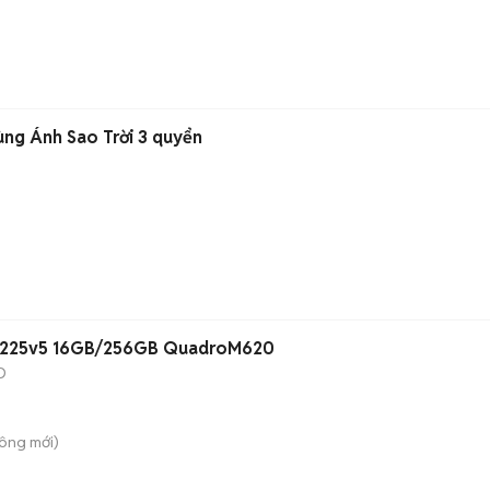
ùng Ánh Sao Trời 3 quyển
3 1225v5 16GB/256GB QuadroM620
D
Đông
mới)