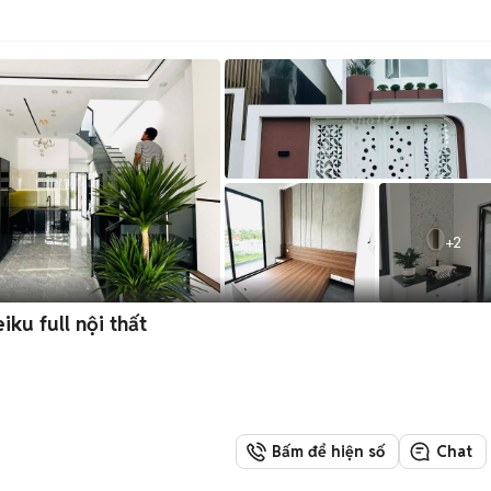
+
2
iku full nội thất
Bấm để hiện số
Chat