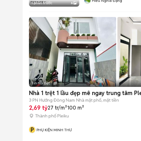
Hiếu Nghĩa Đặng
1 phút trước
6
Tin nổi bật
Nhà 1 trệt 1 lầu đẹp mê ngay trung tâm Ple
3 PN
Hướng Đông Nam
Nhà mặt phố, mặt tiền
2,69 tỷ
27 tr/m²
100 m²
Thành phố Pleiku
P
PHỤ KIỆN MINH THƯ