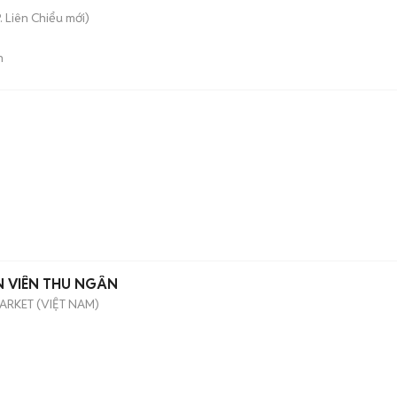
. Liên Chiểu
mới)
n
N VIÊN THU NGÂN
RKET (VIỆT NAM)