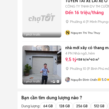
TUYỂN TÀI XẾ LÁI XE Ô
CÔNG TY TNHH DV TM CƯỜ
Đến 16 triệu/tháng
Phường 4
(
P. Minh Phụng
N
Nguyen Thi Thu Thuy
1 phút trước
nhà mới xây có thang 
4 PN
Nhà ngõ, hẻm
9,5 tỷ
158 tr/m²
60 m²
Phường 10
(
P. Bình Phú
mớ
5.0
Nguyễn Đình Chiến
1 phút trước
11
Bạn cần tìm
dung lượng
nào ?
Dung lượng:
64 GB
128 GB
256 GB
512 GB