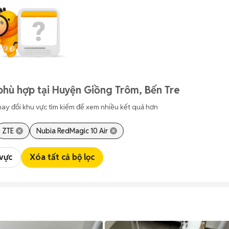
phù hợp tại Huyện Giồng Trôm, Bến Tre
hay đổi khu vực tìm kiếm để xem nhiều kết quả hơn
ZTE
Nubia RedMagic 10 Air
 vực
Xóa tất cả bộ lọc