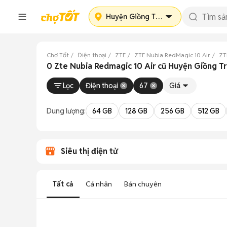
Huyện Giồng Trôm
Chợ Tốt
Điện thoại
ZTE
ZTE Nubia RedMagic 10 Air
ZT
0 Zte Nubia Redmagic 10 Air cũ Huyện Giồng T
Lọc
Điện thoại
67
Giá
Dung lượng:
64 GB
128 GB
256 GB
512 GB
Siêu thị điện tử
Tất cả
Cá nhân
Bán chuyên