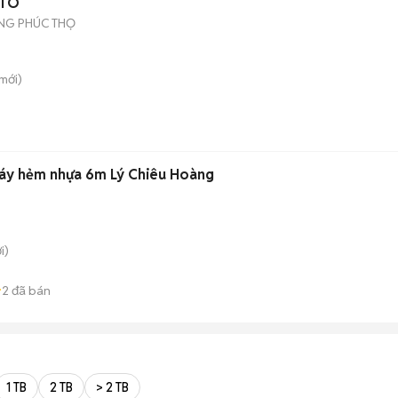
 TÔ
NG PHÚC THỌ
mới)
máy hẻm nhựa 6m Lý Chiêu Hoàng
i)
2
đã bán
1 TB
2 TB
> 2 TB