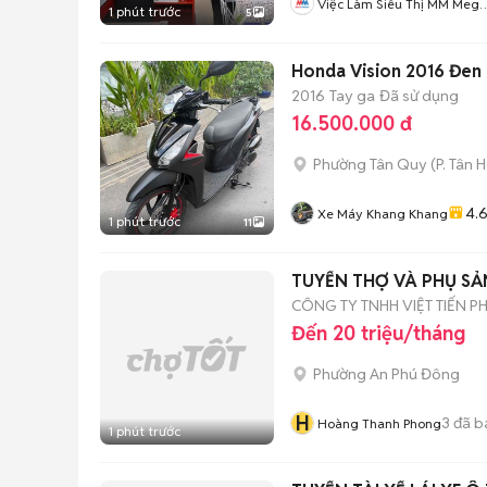
Việc Làm Siêu Thị MM Mega
1 phút trước
5
Market
Honda Vision 2016 Đen
2016
Tay ga
Đã sử dụng
16.500.000 đ
Phường Tân Quy
(
P. Tân 
4.
Xe Máy Khang Khang
1 phút trước
11
TUYỂN THỢ VÀ PHỤ SẢ
CÔNG TY TNHH VIỆT TIẾN P
Đến 20 triệu/tháng
Phường An Phú Đông
H
3
đã b
Hoàng Thanh Phong
1 phút trước