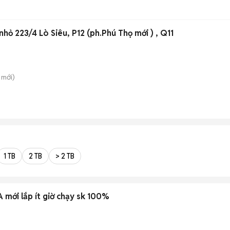
nhỏ 223/4 Lò Siêu, P12 (ph.Phú Thọ mới ) , Q11
mới)
1 TB
2 TB
> 2 TB
mới lắp ít giờ chạy sk 100%