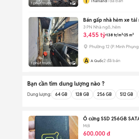
T
1
đã bán
Thanland
1 phút trước
6
Bán gấp nhà hẻm xe tải 
3 PN
Nhà ngõ, hẻm
3,455 tỷ
138 tr/m²
25 m²
Phường 12
(
P. Minh Phụng
A
2
đã bán
A Quốc
1 phút trước
10
Bạn cần tìm
dung lượng
nào ?
Dung lượng:
64 GB
128 GB
256 GB
512 GB
Ổ cứng SSD 256GB SATA 
Mới
600.000 đ