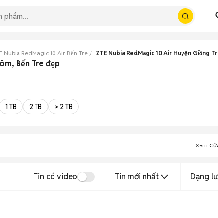
E Nubia RedMagic 10 Air Bến Tre
ZTE Nubia RedMagic 10 Air Huyện Giồng T
rôm, Bến Tre đẹp
1 TB
2 TB
> 2 TB
Xem Cử
Tin có video
Tin mới nhất
Dạng lư