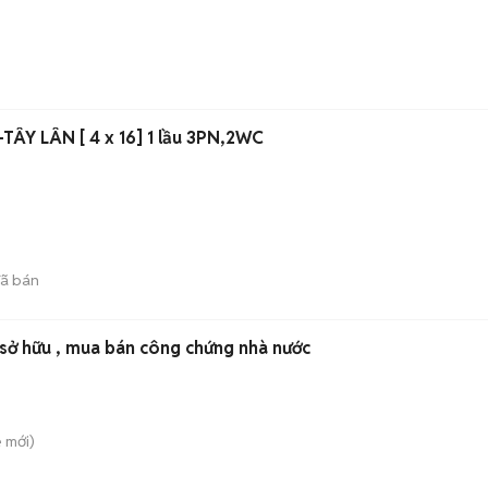
NHÀ ĐƯỜNG BẾN LỘI —TÂY LÂN [ 4 x 16] 1 lầu 3PN,2WC
ã bán
 sở hữu , mua bán công chứng nhà nước
è
mới)