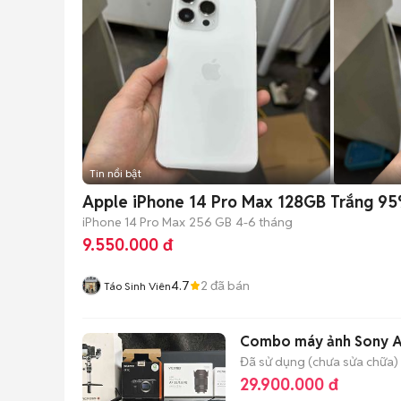
Tin nổi bật
Apple iPhone 14 Pro Max 128GB Trắng 9
iPhone 14 Pro Max
256 GB
4-6 tháng
9.550.000 đ
4.7
2
đã bán
Táo Sinh Viên
Combo máy ảnh Sony A7
Đã sử dụng (chưa sửa chữa)
29.900.000 đ