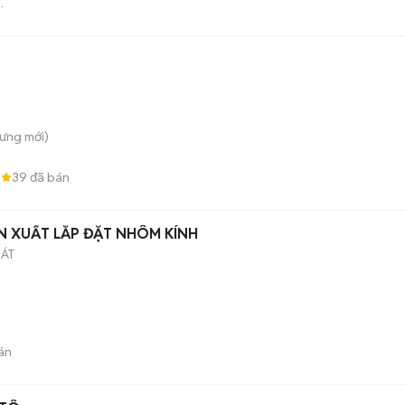
Hưng
mới)
6
39
đã bán
N XUẤT LẮP ĐẶT NHÔM KÍNH
HÁT
án