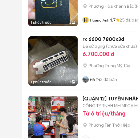
Phường Hòa Khánh Bắc
(
P
H
4.7
25
đã bá
Hoang Anh
1 phút trước
2
rx 6600 7800x3d
Đã sử dụng (chưa sửa chữa)
6.700.000 đ
Phường Trung Mỹ Tây
3
đã bán
Hồ Trí
1 phút trước
3
[QUẬN 12] TUYỂN NHÂ
CÔNG TY TNHH MM MEGA MA
Từ 6 triệu/tháng
Phường Tân Thới Hiệp