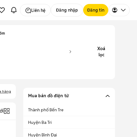
Đăng nhập
Đăng tin
Liên hệ
rôm
Xoá
lọc
a hàng
Mua bán đồ điện tử
Thành phố Bến Tre
ới
Huyện Ba Tri
Huyện Bình Đại