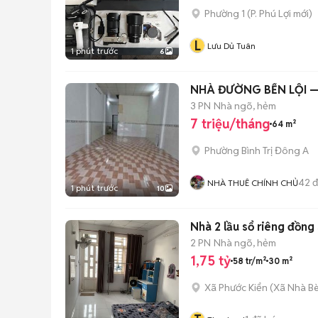
Phường 1
(
P. Phú Lợi
mới)
L
Lưu Dủ Tuân
1 phút trước
6
3 PN
Nhà ngõ, hẻm
7 triệu/tháng
64 m²
Phường Bình Trị Đông A
42
đ
NHÀ THUÊ CHÍNH CHỦ
1 phút trước
10
Nhà 2 lầu sổ riêng đồng
2 PN
Nhà ngõ, hẻm
1,75 tỷ
58 tr/m²
30 m²
Xã Phước Kiển
(
Xã Nhà B