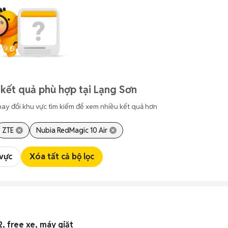
kết quả phù hợp tại Lạng Sơn
hay đổi khu vực tìm kiếm để xem nhiều kết quả hơn
ZTE
Nubia RedMagic 10 Air
 vực
Xóa tất cả bộ lọc
, free xe, máy giặt