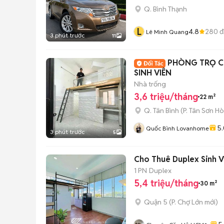
Q. Bình Thạnh
L
4.8
280
đ
Lê Minh Quang
3 phút trước
11
PHÒNG TRỌ C
SINH VIÊN
Nhà trống
3,6 triệu/tháng
22 m²
Q. Tân Bình
(
P. Tân Sơn Ho
5.
Quốc Bình Lovanhome
3 phút trước
5
Cho Thuê Duplex Sinh V
1 PN
Duplex
5,4 triệu/tháng
30 m²
Quận 5
(
P. Chợ Lớn
mới)