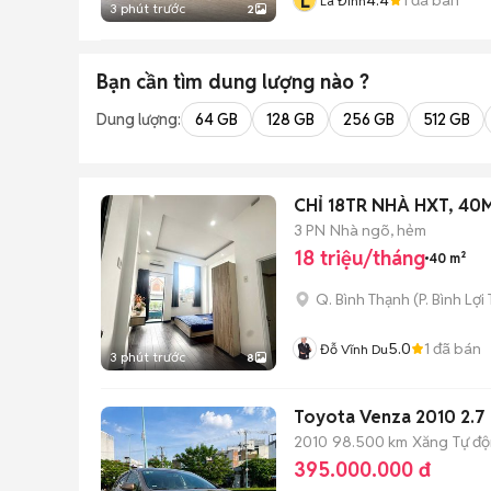
L
La Đình
3 phút trước
2
Bạn cần tìm
dung lượng
nào ?
Dung lượng:
64 GB
128 GB
256 GB
512 GB
CHỈ 18TR NHÀ H
3 PN
Nhà ngõ, hẻm
18 triệu/tháng
40 m²
Q. Bình Thạnh
(
P. Bình Lợi
5.0
1
đã bán
Đỗ Vĩnh Du
3 phút trước
8
Toyota Venza 2010 2.7 b
2010
98.500 km
Xăng
Tự đ
395.000.000 đ