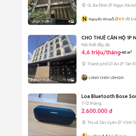
Q. Ba Đình
(
P. Ngọc Hà
mớ
N
5.0
8
đã b
Nguyễn Khoa
1 phút trước
8
C
Nội thất đầy đủ
4,6 triệu/tháng
40 m²
Thành phố Dĩ An
(
P. Tân 
LONG CHDV LĐHQG
3 phút trước
10
Loa Bluetooth Bose Soun
7-12 tháng
2.600.000 đ
Thị xã Tân Uyên
(
P. Vĩnh T
4.4
1
đã bán