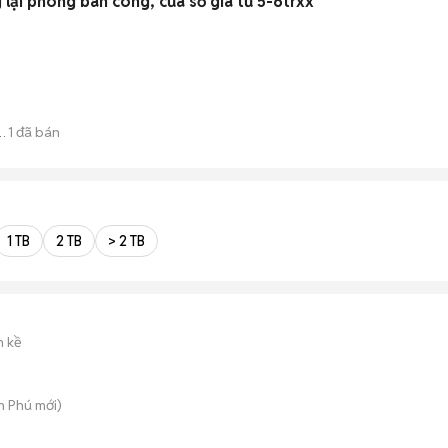
lại phòng ban công, cửa sổ giá từ 5-6trxx
1
đã bán
1 TB
2 TB
> 2 TB
n kề
An Phú
mới)