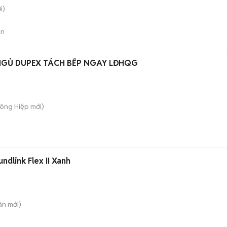
i)
án
HO THUÊ CĂN HỘ 1P NGỦ DUPEX TÁCH BẾP NGAY LĐHQG
Đông Hiệp
mới)
dlink Flex II Xanh
ân
mới)