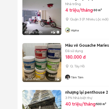
Nhà trống
4 triệu/tháng
30 m²
Quận 3
(
P. Nhiêu Lộc
mới)
Alpha
43 giây trước
8
Màu vẽ Gouache Maries
Đã sử dụng
180.000 đ
Q. Tây Hồ
Tâm Tâm
1 phút trước
2
nhượng lại penthouse 
3 PN
Nhà biệt thự
40 triệu/tháng
500 m²