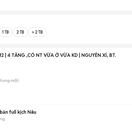
1 TB
2 TB
> 2 TB
XT, 40M2 | 4 TẦNG ,CÓ NT VỪA Ở VỪA KD | NGUYỄN XÍ, BT.
 Trung
mới)
ản full kịch Nâu
ộng