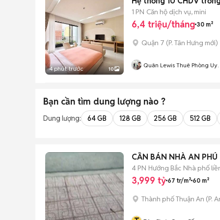
Hệ thống 10 CHDV trống 
1 PN
Căn hộ dịch vụ, mini
6,4 triệu/tháng
30 m²
Quận 7
(
P. Tân Hưng
mới)
Quân Lewis Thuê Phòng Uy
4 phút trước
10
Tín
Bạn cần tìm
dung lượng
nào ?
Dung lượng:
64 GB
128 GB
256 GB
512 GB
CẦN BÁN NHÀ AN PHÚ
4 PN
Hướng Bắc
Nhà phố liề
3,999 tỷ
67 tr/m²
60 m²
Thành phố Thuận An
(
P. 