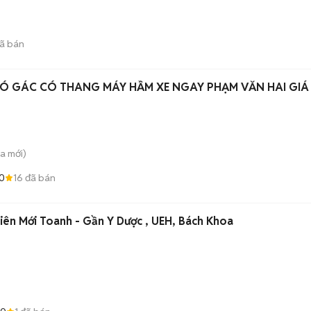
ã bán
Ó GÁC CÓ THANG MÁY HẦM XE NGAY PHẠM VĂN HAI GIÁ
̀a
mới)
0
16
đã bán
iên Mới Toanh - Gần Y Dược , UEH, Bách Khoa