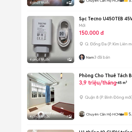
5
Chuyên Căn Hộ HCM🏡
4 phút trước
8
Sạc Tecno U450TEB 45W
Mới
150.000 đ
Q. Đống Đa
(
P. Kim Liên
mớ
3
đã bán
Nam
4 phút trước
1
Phòng Cho Thuê Tách Bế
3,9 triệu/tháng
45 m²
Quận 8
(
P. Bình Đông
mới
5
Chuyên Căn Hộ HCM🏡
4 phút trước
7