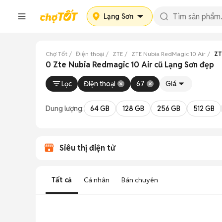
Lạng Sơn
Chợ Tốt
Điện thoại
ZTE
ZTE Nubia RedMagic 10 Air
ZT
0 Zte Nubia Redmagic 10 Air cũ Lạng Sơn đẹp
Lọc
Điện thoại
67
Giá
Dung lượng:
64 GB
128 GB
256 GB
512 GB
Siêu thị điện tử
Tất cả
Cá nhân
Bán chuyên