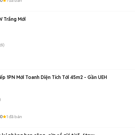
.0
1
đã bán
 Trắng Mới
i)
p 1PN Mới Toanh Diện Tích Tới 45m2 - Gần UEH
)
.0
1
đã bán