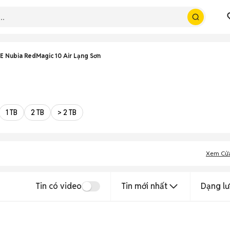
E Nubia RedMagic 10 Air Lạng Sơn
1 TB
2 TB
> 2 TB
Xem Cử
Tin có video
Tin mới nhất
Dạng lư