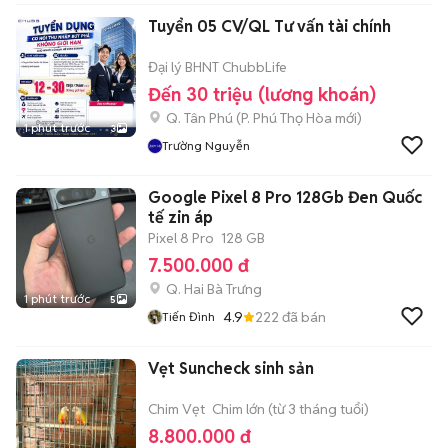
Tuyển 05 CV/QL Tư vấn tài chính
Đại lý BHNT ChubbLife
Đến 30 triệu (lương khoán)
Q. Tân Phú
(
P. Phú Thọ Hòa
mới)
1 phút trước
3
Trường Nguyễn
Google Pixel 8 Pro 128Gb Đen Quốc
tế zin áp
Pixel 8 Pro
128 GB
7.500.000 đ
Q. Hai Bà Trưng
1 phút trước
5
4.9
222
đã bán
Tiến Đình
Vẹt Suncheck sinh sản
Chim Vẹt
Chim lớn (từ 3 tháng tuổi)
8.800.000 đ