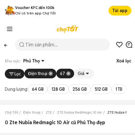
Voucher KFC đến 100k
Tải app
Chỉ có trên app Chợ Tốt
Khu vực:
Phú Thọ
Xoá lọc
Điện thoại
67
Giá
Lọc
Dung lượng:
64 GB
128 GB
256 GB
512 GB
1 TB
2 
Chợ Tốt
Điện thoại
ZTE
ZTE Nubia RedMagic 10 Air
ZTE Nubia RedMa
0 Zte Nubia Redmagic 10 Air cũ Phú Thọ đẹp