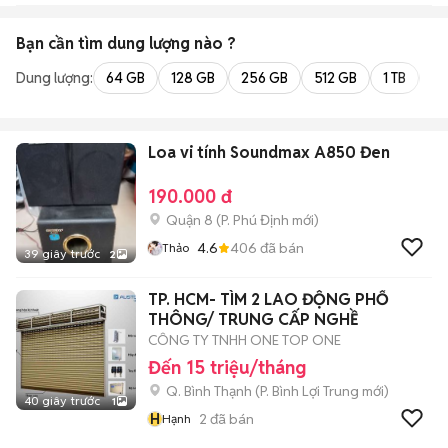
Bạn cần tìm
dung lượng
nào ?
Dung lượng:
64 GB
128 GB
256 GB
512 GB
1 TB
2 
Loa vi tính Soundmax A850 Đen
190.000 đ
Quận 8
(
P. Phú Định
mới)
4.6
406
đã bán
Thảo
39 giây trước
2
TP. HCM- TÌM 2 LAO ĐỘNG PHỔ
THÔNG/ TRUNG CẤP NGHỀ
CÔNG TY TNHH ONE TOP ONE
Đến 15 triệu/tháng
Q. Bình Thạnh
(
P. Bình Lợi Trung
mới)
40 giây trước
1
H
2
đã bán
Hạnh