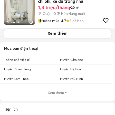
chi phí, xe để trong nhà
1,3 triệu/tháng
20 m²
Quận 10
(
P. Hòa Hưng
mới)
H
4.7
5
đã bán
Hoàng Phúc
Tin ưu tiên
3
Xem thêm
Mua bán điện thoại
Thành phố Việt Trì
Huyện Cẩm Khê
Huyện Đoan Hùng
Huyện Hạ Hòa
Huyện Lâm Thao
Huyện Phù Ninh
Xem thêm
Tiện ích