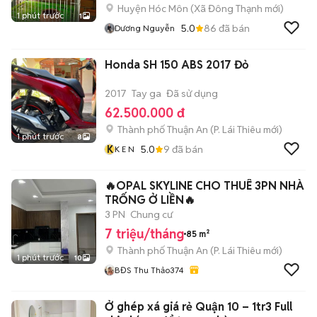
Huyện Hóc Môn
(
Xã Đông Thạnh
mới)
1 phút trước
1
5.0
86
đã bán
Dương Nguyễn
Honda SH 150 ABS 2017 Đỏ
2017
Tay ga
Đã sử dụng
62.500.000 đ
Thành phố Thuận An
(
P. Lái Thiêu
mới)
1 phút trước
8
K
5.0
9
đã bán
K E N
🔥OPAL SKYLINE CHO THUÊ 3PN NHÀ
TRỐNG Ở LIỀN🔥
3 PN
Chung cư
7 triệu/tháng
85 m²
Thành phố Thuận An
(
P. Lái Thiêu
mới)
1 phút trước
10
BĐS Thu Thảo374
Ở ghép xá giá rẻ Quận 10 – 1tr3 Full