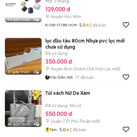
Mới
3 tháng
129.000 đ
Huyện Hóc Môn
34 giây trước
5
5.0
2
đã bán
SIRI STORE HCM
lọc đầu tàu 80cm Nhựa pvc lọc mới
chưa sử dụng
Đã sử dụng
350.000 đ
Huyện Bình Chánh
(
Xã Vĩnh Lộc
mới)
37 giây trước
2
17
đã bán
Trần Điền Mới
Túi xách Nữ Da Xám
Đã sử dụng
Đồ nữ
550.000 đ
Quận 7
(
P. Phú Thuận
mới)
38 giây trước
4
T
5.0
2
đã bán
Tâm