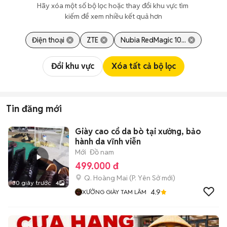
Hãy xóa một số bộ lọc hoặc thay đổi khu vực tìm 
kiếm để xem nhiều kết quả hơn
Điện thoại
ZTE
Nubia RedMagic 10...
Đổi khu vực
Xóa tất cả bộ lọc
Tin đăng mới
Giày cao cổ da bò tại xưởng, bảo
hành da vĩnh viễn
Mới
Đồ nam
499.000 đ
Q. Hoàng Mai
(
P. Yên Sở
mới)
30 giây trước
4
4.9
XƯỞNG GIÀY TAM LÂM