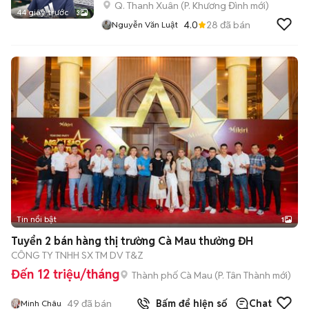
Q. Thanh Xuân
(
P. Khương Đình
mới)
44 giây trước
3
4.0
28
đã bán
Nguyễn Văn Luật
Tin nổi bật
1
Tuyển 2 bán hàng thị trường Cà Mau thưởng ĐH
CÔNG TY TNHH SX TM DV T&Z
Đến 12 triệu/tháng
Thành phố Cà Mau
(
P. Tân Thành
mới)
49
đã bán
Bấm để hiện số
Chat
Minh Châu