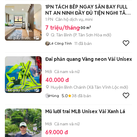
1PN TÁCH BẾP NGAY SÂN BAY FULL
NT AN NINH ĐẦY ĐỦ TIỆN NGHI TÂN
BÌNH
1 PN
Căn hộ dịch vụ, mini
7 triệu/tháng
30 m²
Q. Tân Bình
(
P. Tân Sơn Hòa
mới)
40 giây trước
9
11
đã bán
Lê Công Tính
Đai phản quang Vàng neon Vải Unisex
Mới
Cả nam và nữ
40.000 đ
Huyện Bình Chánh
(
Xã Tân Vĩnh Lộc
mới)
44 giây trước
1
5.0
38
đã bán
Hùng
Mũ lưỡi trai MLB Unisex Vải Xanh Lá
Mới
Cả nam và nữ
69.000 đ