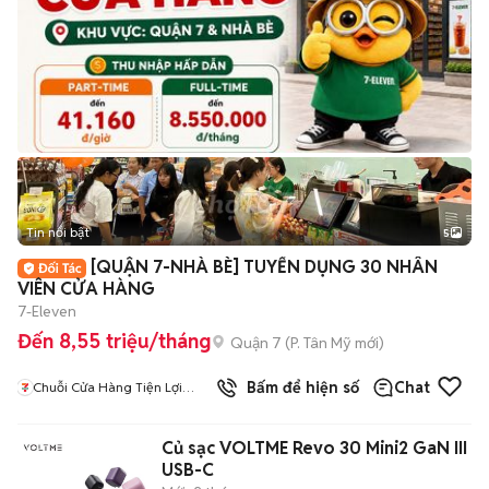
Tin nổi bật
5
[QUẬN 7-NHÀ BÈ] TUYỂN DỤNG 30 NHÂN
VIÊN CỬA HÀNG
7-Eleven
Đến 8,55 triệu/tháng
Quận 7
(
P. Tân Mỹ
mới)
2
đã bán
Bấm để hiện số
Chat
Chuỗi Cửa Hàng Tiện Lợi
7Eleven
Củ sạc VOLTME Revo 30 Mini2 GaN III
USB-C