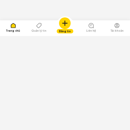
Trang chủ
Quản lý tin
Liên hệ
Tài khoản
Đăng tin
109.000 Bình chọn
Tải ứng dụng Chợ Tốt
Về Chợ Tốt
Quy chế sàn
Chính sách bảo mật
Giải quyết tranh chấp
CÔNG TY TNHH CHỢ TỐT - Người đại diện theo pháp luật:
Nguyễn Trọng Tấn; GPDKKD: 0312120782 do Sở KH & ĐT TP.HCM cấp ngày
11/01/2013;