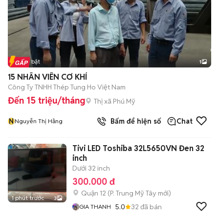
Tin nổi bật
1
15 NHÂN VIÊN CƠ KHÍ
Công Ty TNHH Thép Tung Ho Việt Nam
Đến 15 triệu/tháng
Thị xã Phú Mỹ
N
Bấm để hiện số
Chat
Nguyễn Thị Hằng
Tivi LED Toshiba 32L5650VN Đen 32
inch
Dưới 32 inch
300.000 đ
Quận 12
(
P. Trung Mỹ Tây
mới)
1 phút trước
3
5.0
32
đã bán
GIA THANH