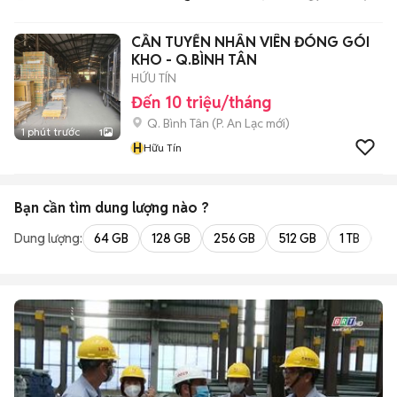
CẦN TUYỂN NHÂN VIÊN ĐÓNG GÓI
KHO - Q.BÌNH TÂN
HỨU TÍN
Đến 10 triệu/tháng
Q. Bình Tân
(
P. An Lạc
mới)
1 phút trước
1
H
Hữu Tín
Bạn cần tìm
dung lượng
nào ?
Dung lượng:
64 GB
128 GB
256 GB
512 GB
1 TB
2 