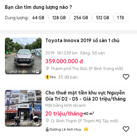
Bạn cần tìm
dung lượng
nào ?
Dung lượng:
64 GB
128 GB
256 GB
512 GB
1 TB
2 
Toyota Innova 2019 số sàn 1 chủ
2019
181.239 km
Xăng
Số sàn
359.000.000 đ
Thành phố Thủ Đức
(
P. Bình Trưng
mới)
1 phút trước
19
t
35
đã bán
Tèo
Cho thuê mặt tiền khu vực Nguyễn
Gia Trí D2 - D5 - Giá 20 triệu/tháng
Mặt bằng kinh doanh
20 triệu/tháng
40 m²
Q. Bình Thạnh
(
P. Thạnh Mỹ Tây
mới)
1 phút trước
3
Dương Lê Anh Huy