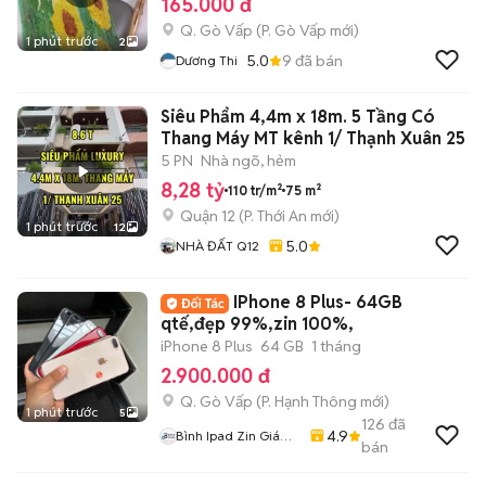
165.000 đ
Q. Gò Vấp
(
P. Gò Vấp
mới)
1 phút trước
2
5.0
9
đã bán
Dương Thi
Siêu Phẩm 4,4m x 18m. 5 Tầng Có
Thang Máy MT kênh 1/ Thạnh Xuân 25
5 PN
Nhà ngõ, hẻm
8,28 tỷ
110 tr/m²
75 m²
Quận 12
(
P. Thới An
mới)
1 phút trước
12
5.0
NHÀ ĐẤT Q12
IPhone 8 Plus- 64GB
qtế,đẹp 99%,zin 100%,
iPhone 8 Plus
64 GB
1 tháng
2.900.000 đ
Q. Gò Vấp
(
P. Hạnh Thông
mới)
1 phút trước
5
126
đã
4.9
Bình Ipad Zin Giá
bán
Tốt