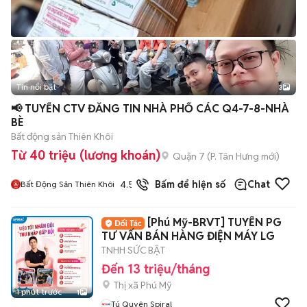
Tin nổi bật
3
📢 TUYỂN CTV ĐĂNG TIN NHÀ PHỐ CÁC Q4-7-8-NHÀ
BÈ
Bất động sản Thiên Khôi
Từ 40 triệu (lương khoán)
Quận 7
(
P. Tân Hưng
mới)
4.5
Bấm để hiện số
Chat
Bất Động Sản Thiên Khôi
[Phú Mỹ-BRVT] TUYỂN PG
TƯ VẤN BÁN HÀNG ĐIỆN MÁY LG
TNHH SỨC BẬT
Đến 13 triệu/tháng
Thị xã Phú Mỹ
1 phút trước
1
Tú Quyên Spiral