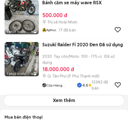
Bánh căm xe máy wave RSX
500.000 đ
Thị xã Hoài Nhơn
A
17
đã bán
Aphuc
1 phút trước
9
Suzuki Raider Fi 2020 Đen Đã sử dụng
2020
Tay côn/Moto
100 - 175 cc
Đã sử
dụng
18.000.000 đ
1 phút trước
6
Q. Tân Phú
(
P. Phú Thạnh
mới)
12382
đã
4.6
Cửa Hàng
bán
Tuanduy
Xem thêm
Mua bán điện thoại