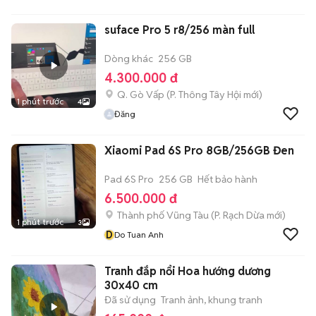
suface Pro 5 r8/256 màn full
Dòng khác
256 GB
4.300.000 đ
Q. Gò Vấp
(
P. Thông Tây Hội
mới)
1 phút trước
4
Đăng
Xiaomi Pad 6S Pro 8GB/256GB Đen
Pad 6S Pro
256 GB
Hết bảo hành
6.500.000 đ
Thành phố Vũng Tàu
(
P. Rạch Dừa
mới)
1 phút trước
3
D
Do Tuan Anh
Tranh đắp nổi Hoa hướng dương
30x40 cm
Đã sử dụng
Tranh ảnh, khung tranh