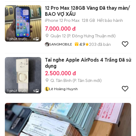
12 Pro Max 128GB Vàng Đã thay màn/
BAO VỢ XẤU
iPhone 12 Pro Max
128 GB
Hết bảo hành
7.000.000 đ
Quận 12
(
P. Đông Hưng Thuận
mới)
1 phút trước
6
4.9
203
đã bán
SANGMOBILE
Tai nghe Apple AirPods 4 Trắng Đã sử
dụng
2.500.000 đ
Q. Tân Bình
(
P. Tân Sơn
mới)
L
Lê Hoàng Huynh
1 phút trước
5