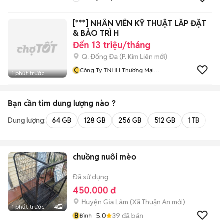
[***] NHÂN VIÊN KỸ THUẬT LẮP ĐẶT
& BẢO TRÌ H
Đến 13 triệu/tháng
Q. Đống Đa
(
P. Kim Liên
mới)
C
Công Ty TNHH Thương Mại
1 phút trước
Giải Pháp Ưu Việt
Bạn cần tìm
dung lượng
nào ?
Dung lượng:
64 GB
128 GB
256 GB
512 GB
1 TB
2 
chuồng nuôi mèo
Đã sử dụng
450.000 đ
Huyện Gia Lâm
(
Xã Thuận An
mới)
1 phút trước
4
B
5.0
39
đã bán
Bình