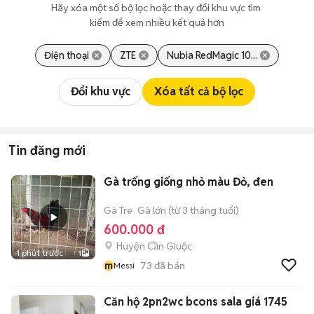
Hãy xóa một số bộ lọc hoặc thay đổi khu vực tìm 
kiếm để xem nhiều kết quả hơn
Điện thoại
ZTE
Nubia RedMagic 10...
Đổi khu vực
Xóa tất cả bộ lọc
Tin đăng mới
Gà trống giống nhỏ màu Đỏ, đen
Gà Tre
Gà lớn (từ 3 tháng tuổi)
600.000 đ
Huyện Cần Giuộc
1 phút trước
1
m
73
đã bán
Messi
Căn hộ 2pn2wc bcons sala giá 1745