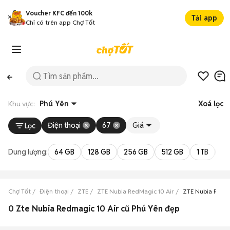
Voucher KFC đến 100k
Tải app
Chỉ có trên app Chợ Tốt
Khu vực:
Phú Yên
Xoá lọc
Điện thoại
67
Giá
Lọc
Dung lượng:
64 GB
128 GB
256 GB
512 GB
1 TB
2 
Chợ Tốt
Điện thoại
ZTE
ZTE Nubia RedMagic 10 Air
ZTE Nubia RedMa
0 Zte Nubia Redmagic 10 Air cũ Phú Yên đẹp