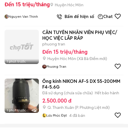
Đến 15 triệu/tháng
Huyện Hóc Môn
Bấm để hiện số
Chat
Nguyen Van Thinh
CẦN TUYỂN NHÂN VIÊN PHỤ VIỆC/
HỌC VIỆC LẮP RÁP
phuong tran
Đến 15 triệu/tháng
Huyện Hóc Môn
(
Xã Bà Điểm
mới)
1 phút trước
Phuong Tran
Ống kính NIKON AF-S DX 55-200MM
F4-5.6G
Đã sử dụng (chưa sửa chữa)
Hết bảo hành
2.500.000 đ
Q. Thanh Xuân
(
P. Phương Liệt
mới)
1 phút trước
4
L
4
đã bán
Lưu Phúc Đạt