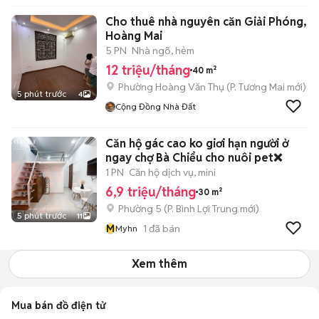
Cho thuê nhà nguyên căn Giải Phóng,
Hoàng Mai
5 PN
Nhà ngõ, hẻm
12 triệu/tháng
40 m²
Phường Hoàng Văn Thụ
(
P. Tương Mai
mới)
5 phút trước
4
Cộng Đồng Nhà Đất
Căn hộ gác cao ko giơi hạn người ở
ngay chợ Bà Chiểu cho nuôi pet❌
1 PN
Căn hộ dịch vụ, mini
6,9 triệu/tháng
30 m²
Phường 5
(
P. Bình Lợi Trung
mới)
5 phút trước
11
M
1
đã bán
Myhn
Xem thêm
Mua bán đồ điện tử