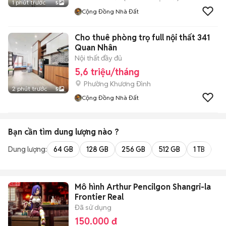
1 phút trước
5
Cộng Đồng Nhà Đất
Cho thuê phòng trọ full nội thất 341
Quan Nhân
Nội thất đầy đủ
5,6 triệu/tháng
Phường Khương Đình
2 phút trước
5
Cộng Đồng Nhà Đất
Bạn cần tìm
dung lượng
nào ?
Dung lượng:
64 GB
128 GB
256 GB
512 GB
1 TB
2 
Mô hình Arthur Pencilgon Shangri-la
Frontier Real
Đã sử dụng
150.000 đ