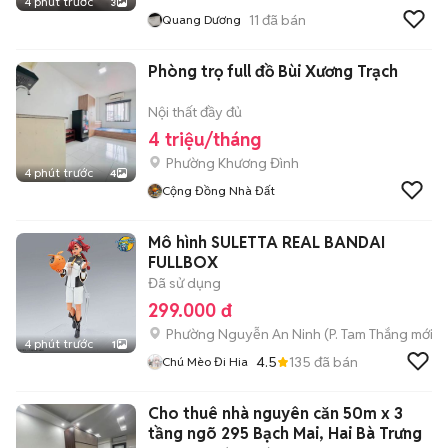
4 phút trước
3
11
đã bán
Quang Dương
Phòng trọ full đồ Bùi Xương Trạch
Nội thất đầy đủ
4 triệu/tháng
Phường Khương Đình
4 phút trước
4
Cộng Đồng Nhà Đất
Mô hình SULETTA REAL BANDAI
FULLBOX
Đã sử dụng
299.000 đ
Phường Nguyễn An Ninh
(
P. Tam Thắng
mới)
4 phút trước
1
4.5
135
đã bán
Chú Mèo Đi Hia
Cho thuê nhà nguyên căn 50m x 3
tầng ngõ 295 Bạch Mai, Hai Bà Trưng