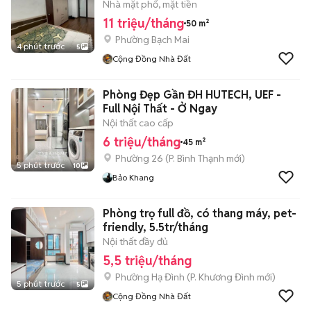
Nhà mặt phố, mặt tiền
11 triệu/tháng
50 m²
Phường Bạch Mai
4 phút trước
5
Cộng Đồng Nhà Đất
Phòng Đẹp Gần ĐH HUTECH, UEF -
Full Nội Thất - Ở Ngay
Nội thất cao cấp
6 triệu/tháng
45 m²
Phường 26
(
P. Bình Thạnh
mới)
5 phút trước
10
Bảo Khang
Phòng trọ full đồ, có thang máy, pet-
friendly, 5.5tr/tháng
Nội thất đầy đủ
5,5 triệu/tháng
Phường Hạ Đình
(
P. Khương Đình
mới)
5 phút trước
5
Cộng Đồng Nhà Đất