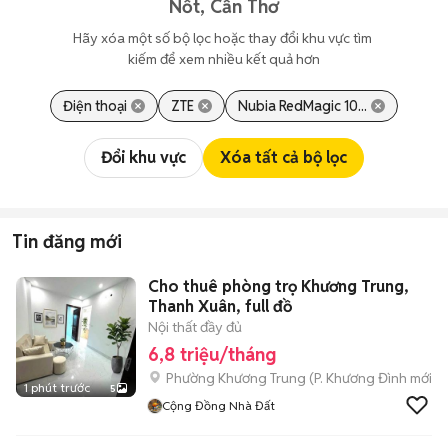
Nốt, Cần Thơ
Hãy xóa một số bộ lọc hoặc thay đổi khu vực tìm 
kiếm để xem nhiều kết quả hơn
Điện thoại
ZTE
Nubia RedMagic 10...
Đổi khu vực
Xóa tất cả bộ lọc
Tin đăng mới
Cho thuê phòng trọ Khương Trung,
Thanh Xuân, full đồ
Nội thất đầy đủ
6,8 triệu/tháng
Phường Khương Trung
(
P. Khương Đình
mới)
1 phút trước
5
Cộng Đồng Nhà Đất