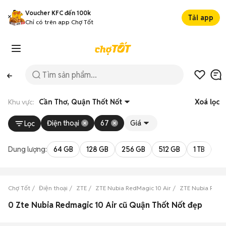
Voucher KFC đến 100k
Tải app
Chỉ có trên app Chợ Tốt
Khu vực:
Cần Thơ, Quận Thốt Nốt
Xoá lọc
Điện thoại
67
Giá
Lọc
Dung lượng:
64 GB
128 GB
256 GB
512 GB
1 TB
2 
Chợ Tốt
Điện thoại
ZTE
ZTE Nubia RedMagic 10 Air
ZTE Nubia RedMa
0 Zte Nubia Redmagic 10 Air cũ Quận Thốt Nốt đẹp