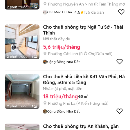
Phường Nguyễn An Ninh
(
P. Tam Thắng
mới)
2 phút trước
1
4.5
135
đã bán
Chú Mèo Đi Hia
Cho thuê phòng trọ Ngã Tư Sở - Thái
Thịnh
Nội thất đầy đủ
5,6 triệu/tháng
Phường Cát Linh
(
P. Ô Chợ Dừa
mới)
2 phút trước
5
Cộng Đồng Nhà Đất
Cho thuê nhà Liền kề Kđt Văn Phú, Hà
Đông, 50m x 5 tầng
Nhà mặt phố, mặt tiền
18 triệu/tháng
50 m²
Phường Phú La
(
P. Kiến Hưng
mới)
2 phút trước
5
Cộng Đồng Nhà Đất
Cho thuê phòng trọ An Khánh, gần