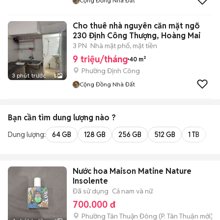
Cộng Đồng Nhà Đất
Cho thuê nhà nguyên căn mặt ngõ
230 Định Công Thượng, Hoàng Mai
3 PN
Nhà mặt phố, mặt tiền
9 triệu/tháng
40 m²
Phường Định Công
3 phút trước
5
Cộng Đồng Nhà Đất
Bạn cần tìm
dung lượng
nào ?
Dung lượng:
64 GB
128 GB
256 GB
512 GB
1 TB
2 
Nước hoa Maison Matine Nature
Insolente
Đã sử dụng
Cả nam và nữ
700.000 đ
Phường Tân Thuận Đông
(
P. Tân Thuận
mới)