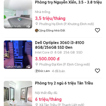
Phòng trọ Nguyễn Xiển, 3.5 - 3.8 triệu
Nhà trống
3,5 triệu/tháng
Phường Hạ Đình
(
P. Khương Đình
mới)
1 phút trước
3
Cộng Đồng Nhà Đất
Dell Optiplex 3060 i3-8100
8GB/256GB SSD Đen
Intel Core i3
8 GB
256 GB
SSD
3.500.000 đ
Phường Đại Kim
(
P. Định Công
mới)
1 phút trước
3
4
đã bán
Đức Lâm
Phòng trọ 2 ngủ 6 triệu Tân Triều
Nội thất đầy đủ
6 triệu/tháng
Xã Tân Triều
(
P. Thanh Liệt
mới)