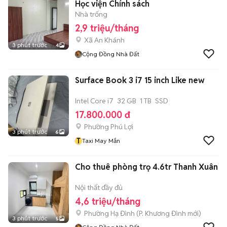
Học viện Chính sách
Nhà trống
2,9 triệu/tháng
Xã An Khánh
3 phút trước
4
Cộng Đồng Nhà Đất
Surface Book 3 i7 15 inch Like new
Intel Core i7
32 GB
1 TB
SSD
17.800.000 đ
Phường Phú Lợi
3 phút trước
6
T
Taxi May Mắn
Cho thuê phòng trọ 4.6tr Thanh Xuân
Nội thất đầy đủ
4,6 triệu/tháng
Phường Hạ Đình
(
P. Khương Đình
mới)
3 phút trước
5