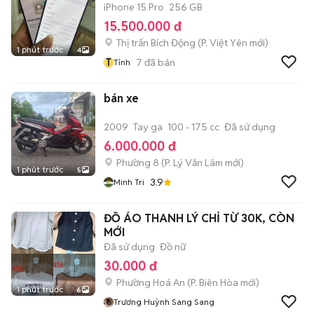
iPhone 15 Pro
256 GB
15.500.000 đ
Thị trấn Bích Động
(
P. Việt Yên
mới)
1 phút trước
4
T
7
đã bán
Tỉnh
bán xe
2009
Tay ga
100 - 175 cc
Đã sử dụng
6.000.000 đ
Phường 8
(
P. Lý Văn Lâm
mới)
1 phút trước
5
3.9
Minh Tri
ĐỒ ÁO THANH LÝ CHỈ TỪ 30K, CÒN
MỚI
Đã sử dụng
Đồ nữ
30.000 đ
Phường Hoá An
(
P. Biên Hòa
mới)
1 phút trước
6
Trương Huỳnh Sang Sang