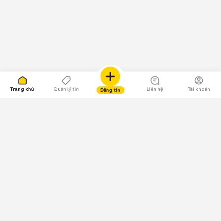
Trang chủ
Quản lý tin
Liên hệ
Tài khoản
Đăng tin
109.000 Bình chọn
Tải ứng dụng Chợ Tốt
Về Chợ Tốt
Quy chế sàn