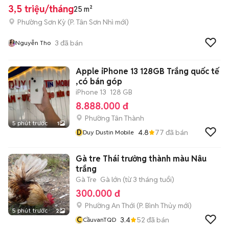
3,5 triệu/tháng
25 m²
Phường Sơn Kỳ
(
P. Tân Sơn Nhì
mới)
3
đã bán
Nguyễn Tho
Apple iPhone 13 128GB Trắng quốc tế
,có bán góp
iPhone 13
128 GB
8.888.000 đ
Phường Tân Thành
5 phút trước
1
D
4.8
77
đã bán
Duy Dustin Mobile
Gà tre Thái trưởng thành màu Nâu
trắng
Gà Tre
Gà lớn (từ 3 tháng tuổi)
300.000 đ
Phường An Thới
(
P. Bình Thủy
mới)
5 phút trước
2
C
3.4
52
đã bán
CầuvanTQD