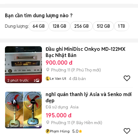
Bạn cần tìm
dung lượng
nào ?
Dung lượng:
64 GB
128 GB
256 GB
512 GB
1 TB
2 
Đầu ghi MiniDisc Onkyo MD-122MX
Bạc Nhật Bản
900.000 đ
Phường 11
(
P. Phú Thọ
mới)
L
4
đã bán
Le Van Ut
2 phút trước
2
nghĩ quán thanh lý Asia và Senko mới
đẹp
Đã sử dụng
Asia
195.000 đ
Phường 11
(
P. Bảy Hiền
mới)
2 phút trước
1
P
5.0
Phạm Hùng