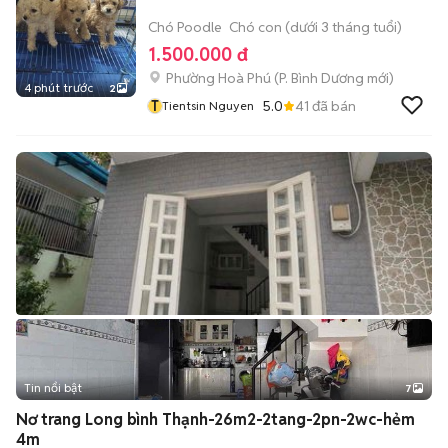
Chó Poodle
Chó con (dưới 3 tháng tuổi)
1.500.000 đ
Phường Hoà Phú
(
P. Bình Dương
mới)
4 phút trước
2
T
5.0
41
đã bán
Tientsin Nguyen
Tin nổi bật
7
+
2
Nơ trang Long bình Thạnh-26m2-2tang-2pn-2wc-hẻm
4m