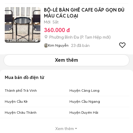
BỘ-LẺ BÀN GHẾ CAFE GẤP GỌN ĐỦ
MÀU CÁC LOẠI
Mới
Sắt
360.000 đ
Phường Bình Đa
(
P. Tam Hiệp
mới)
5 phút trước
6
23
đã bán
Kim Nguyễn
Xem thêm
Mua bán đồ điện tử
Thành phố Trà Vinh
Huyện Càng Long
Huyện Cầu Kè
Huyện Cầu Ngang
Huyện Châu Thành
Huyện Duyên Hải
Xem thêm