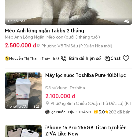
Tin nổi bật
4
Mèo Anh lông ngắn Tabby 2 tháng
Mèo Anh Lông Ngắn
Mèo con (dưới 3 tháng tuổi)
2.500.000 đ
Phường Võ Thị Sáu
(
P. Xuân Hòa
mới)
N
5.0
19
đã bán
Bấm để hiện số
Chat
Nguyễn Thị Thanh Thủy
Máy lọc nước Toshiba Pure 10lõi lọc
Đã sử dụng
Toshiba
2.100.000 đ
Phường Bình Chiểu (Quận Thủ Đức cũ)
(
P. Ta
1 phút trước
6
5.0
202
đã bán
Lọc Nước THỊNH THÀNH
iPhone 15 Pro 256GB Titan tự nhiên
ZP/A Like New