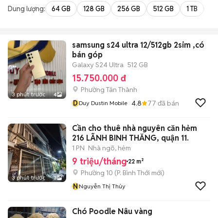
Dung lượng:
64 GB
128 GB
256 GB
512 GB
1 TB
2 
samsung s24 ultra 12/512gb 2sim ,có
bán góp
Galaxy S24 Ultra
512 GB
15.750.000 đ
Phường Tân Thành
3 phút trước
4
D
4.8
77
đã bán
Duy Dustin Mobile
Cần cho thuê nhà nguyên căn hẻm
216 LÃNH BINH THĂNG, quận 11.
1 PN
Nhà ngõ, hẻm
9 triệu/tháng
22 m²
Phường 10
(
P. Bình Thới
mới)
3 phút trước
3
N
Nguyễn Thị Thủy
Chó Poodle Nâu vàng