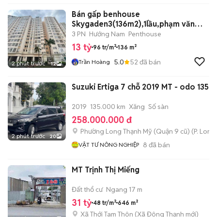
Bán gấp benhouse
Skygaden3(136m2),1lầu,phạm văn
nghị,tân phú,Q7
3 PN
Hướng Nam
Penthouse
13 tỷ
96 tr/m²
136 m²
5.0
52
đã bán
Trần Hoàng
2 phút trước
12
Suzuki Ertiga 7 chỗ 2019 MT - odo 135
2019
135.000 km
Xăng
Số sàn
258.000.000 đ
Phường Long Thạnh Mỹ (Quận 9 cũ)
(
P. Long
2 phút trước
20
8
đã bán
VẬT TƯ NÔNG NGHIỆP
MT Trịnh Thị Miếng
Đất thổ cư
Ngang 17 m
31 tỷ
48 tr/m²
646 m²
Xã Thới Tam Thôn
(
Xã Đông Thạnh
mới)