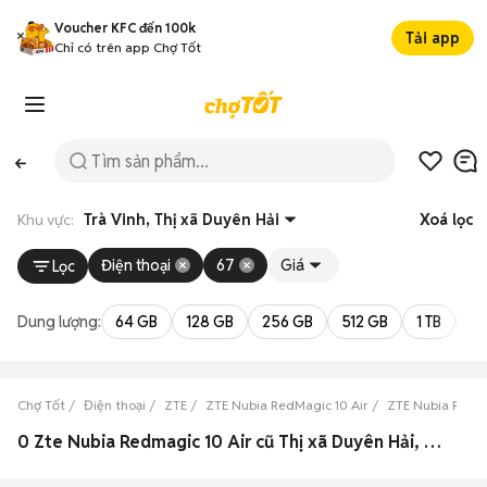
Voucher KFC đến 100k
Tải app
Chỉ có trên app Chợ Tốt
Khu vực:
Trà Vinh, Thị xã Duyên Hải
Xoá lọc
Điện thoại
67
Giá
Lọc
Dung lượng:
64 GB
128 GB
256 GB
512 GB
1 TB
2 
Chợ Tốt
Điện thoại
ZTE
ZTE Nubia RedMagic 10 Air
ZTE Nubia RedMa
0 Zte Nubia Redmagic 10 Air cũ Thị xã Duyên Hải, Trà Vinh đẹp