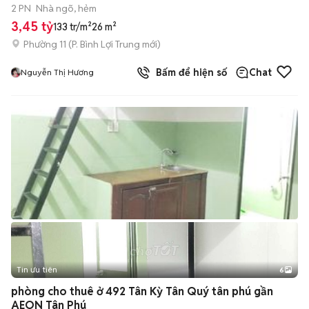
2 PN
Nhà ngõ, hẻm
3,45 tỷ
133 tr/m²
26 m²
Phường 11
(
P. Bình Lợi Trung
mới)
Bấm để hiện số
Chat
Nguyễn Thị Hương
Tin ưu tiên
6
+
2
phòng cho thuê ở 492 Tân Kỳ Tân Quý tân phú gần
AEON Tân Phú