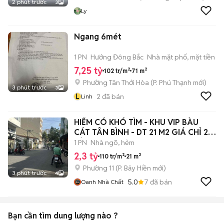
2 phút trước
3
Ly
Ngang 6mét
1 PN
Hướng Đông Bắc
Nhà mặt phố, mặt tiền
7,25 tỷ
102 tr/m²
71 m²
Phường Tân Thới Hòa
(
P. Phú Thạnh
mới)
3 phút trước
3
L
2
đã bán
Linh
HIẾM CÓ KHÓ TÌM - KHU VIP BÀU
CÁT TÂN BÌNH - DT 21 M2 GIÁ CHỈ 2,3
TỶ
1 PN
Nhà ngõ, hẻm
2,3 tỷ
110 tr/m²
21 m²
Phường 11
(
P. Bảy Hiền
mới)
3 phút trước
4
5.0
7
đã bán
Oanh Nhà Chất
Bạn cần tìm
dung lượng
nào ?