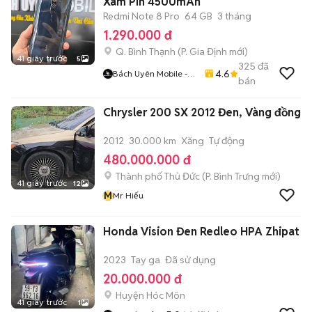
Xám Pin 4500mAh
Redmi Note 8 Pro
64 GB
3 tháng
1.290.000 đ
Q. Bình Thạnh
(
P. Gia Định
mới)
41 giây trước
5
325
đã
4.6
Bách Uyên Mobile -
bán
Chuyên Máy ZIN
Chrysler 200 SX 2012 Đen, Vàng đồng
2012
30.000 km
Xăng
Tự động
480.000.000 đ
Thành phố Thủ Đức
(
P. Bình Trưng
mới)
41 giây trước
12
M
Mr Hiếu
Honda Vision Đen Redleo HPA Zhipat
2023
Tay ga
Đã sử dụng
20.000.000 đ
Huyện Hóc Môn
41 giây trước
1