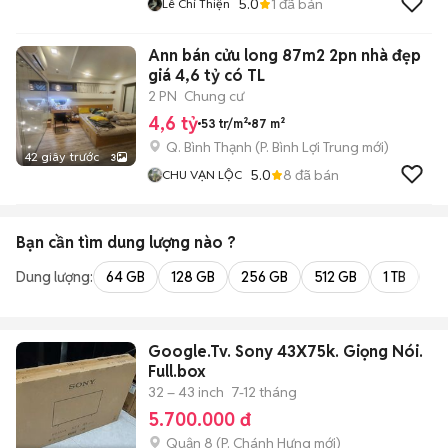
5.0
1
đã bán
Lê Chí Thiện
Ann bán cửu long 87m2 2pn nhà đẹp
giá 4,6 tỷ có TL
2 PN
Chung cư
4,6 tỷ
53 tr/m²
87 m²
Q. Bình Thạnh
(
P. Bình Lợi Trung
mới)
42 giây trước
3
5.0
8
đã bán
CHU VẠN LỘC
Bạn cần tìm
dung lượng
nào ?
Dung lượng:
64 GB
128 GB
256 GB
512 GB
1 TB
2 
Google.Tv. Sony 43X75k. Giọng Nói.
Full.box
32 – 43 inch
7-12 tháng
5.700.000 đ
Quận 8
(
P. Chánh Hưng
mới)