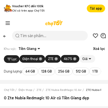
Voucher KFC đến 100k
Tải app
Chỉ có trên app Chợ Tốt
Khu vực:
Tiền Giang
Xoá lọc
Điện thoại
ZTE
4675
Giá
Lọc
Dung lượng:
64 GB
128 GB
256 GB
512 GB
1 TB
2 
Chợ Tốt
Điện thoại
ZTE
ZTE Nubia RedMagic 10 Air
ZTE Nubia RedMa
0 Zte Nubia Redmagic 10 Air cũ Tiền Giang đẹp