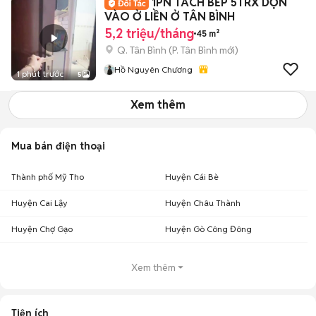
1PN TÁCH BẾP 5TRX DỌN
VÀO Ở LIỀN Ở TÂN BÌNH
5,2 triệu/tháng
45 m²
Q. Tân Bình
(
P. Tân Bình
mới)
Hồ Nguyên Chương
1 phút trước
5
Xem thêm
Mua bán điện thoại
Thành phố Mỹ Tho
Huyện Cái Bè
Huyện Cai Lậy
Huyện Châu Thành
Huyện Chợ Gạo
Huyện Gò Công Đông
Xem thêm
Tiện ích