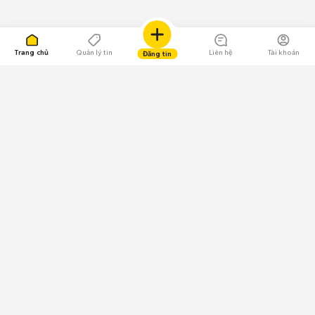
Trang chủ
Quản lý tin
Liên hệ
Tài khoản
Đăng tin
109.000 Bình chọn
Tải ứng dụng Chợ Tốt
Về Chợ Tốt
Quy chế sàn
Chính sách bảo mật
Giải quyết tranh chấp
CÔNG TY TNHH CHỢ TỐT - Người đại diện theo pháp luật:
Nguyễn Trọng Tấn; GPDKKD: 0312120782 do Sở KH & ĐT TP.HCM cấp ngày
11/01/2013;
GPMXH: 185/GP-BTTTT do Bộ Thông tin và Truyền thông
cấp ngày 09/07/2024 - Chịu trách nhiệm