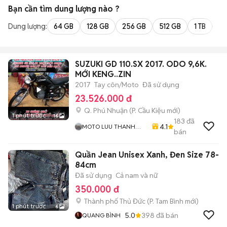
Bạn cần tìm
dung lượng
nào ?
Dung lượng:
64 GB
128 GB
256 GB
512 GB
1 TB
2 
SUZUKI GD 110.SX 2017. ODO 9,6K.
MỚI KENG..ZIN
2017
Tay côn/Moto
Đã sử dụng
23.526.000 đ
Q. Phú Nhuận
(
P. Cầu Kiệu
mới)
1 phút trước
16
183
đã
4.1
MOTO LUU THANH
bán
HAI-Cua Hang MOTO
LUU THANH HAI 77A
Quần Jean Unisex Xanh, Đen Size 78-
Hoang Van Thu , PN ,
TPHCM
84cm
Đã sử dụng
Cả nam và nữ
350.000 đ
Thành phố Thủ Đức
(
P. Tam Bình
mới)
1 phút trước
6
5.0
398
đã bán
QUANG BÌNH