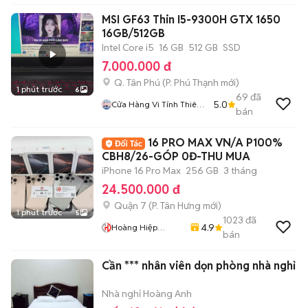
MSI GF63 Thin I5-9300H GTX 1650
16GB/512GB
Intel Core i5
16 GB
512 GB
SSD
7.000.000 đ
Q. Tân Phú
(
P. Phú Thạnh
mới)
1 phút trước
6
69
đã
5.0
Cửa Hàng Vi Tính Thiên
bán
Long
16 PRO MAX VN/A P100%
CBH8/26-GÓP 0Đ-THU MUA
iPhone 16 Pro Max
256 GB
3 tháng
24.500.000 đ
Quận 7
(
P. Tân Hưng
mới)
1 phút trước
5
1023
đã
4.9
Hoàng Hiệp
bán
Mobile
Cần *** nhân viên dọn phòng nhà nghỉ
Nhà nghỉ Hoàng Anh