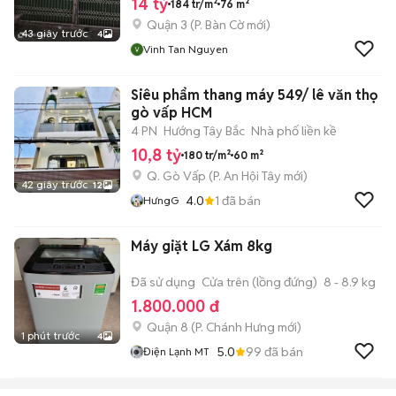
14 tỷ
184 tr/m²
76 m²
Quận 3
(
P. Bàn Cờ
mới)
43 giây trước
4
Vinh Tan Nguyen
Siêu phẩm thang máy 549/ lê văn thọ
gò vấp HCM
4 PN
Hướng Tây Bắc
Nhà phố liền kề
10,8 tỷ
180 tr/m²
60 m²
Q. Gò Vấp
(
P. An Hội Tây
mới)
42 giây trước
12
4.0
1
đã bán
HưngG
Máy giặt LG Xám 8kg
Đã sử dụng
Cửa trên (lồng đứng)
8 - 8.9 kg
1.800.000 đ
Quận 8
(
P. Chánh Hưng
mới)
1 phút trước
4
5.0
99
đã bán
Điện Lạnh MT