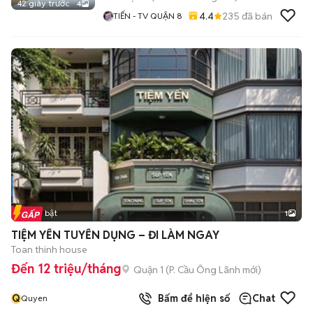
42 giây trước
4
4.4
235
đã bán
TIẾN - TV QUẬN 8
Tin nổi bật
1
TIỆM YẾN TUYỂN DỤNG – ĐI LÀM NGAY
Toan thinh house
Đến 12 triệu/tháng
Quận 1
(
P. Cầu Ông Lãnh
mới)
Q
Bấm để hiện số
Chat
Quyen