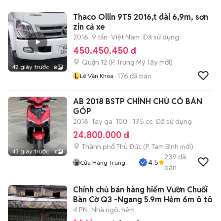
Thaco Ollin 9T5 2016,t dài 6,9m, sơn
zin cả xe
2016
9 tấn
Việt Nam
Đã sử dụng
450.450.450 đ
Quận 12
(
P. Trung Mỹ Tây
mới)
42 giây trước
8
L
176
đã bán
Lê Văn Khoa
AB 2018 BSTP CHÍNH CHỦ CÓ BÁN
GÓP
2018
Tay ga
100 - 175 cc
Đã sử dụng
24.800.000 đ
Thành phố Thủ Đức
(
P. Tam Bình
mới)
43 giây trước
7
239
đã
4.5
Cửa Hàng Trung
bán
Hiếu
Chính chủ bán hàng hiếm Vườn Chuối
Bàn Cờ Q3 -Ngang 5.9m Hẻm 6m ô tô
4 PN
Nhà ngõ, hẻm