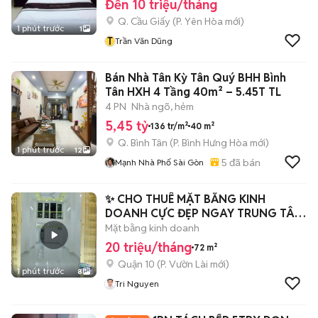
Đến 10 triệu/tháng
Q. Cầu Giấy
(
P. Yên Hòa
mới)
1 phút trước
1
T
Trần Văn Dũng
Bán Nhà Tân Kỳ Tân Quý BHH Bình
Tân HXH 4 Tầng 40m² – 5.45T TL
4 PN
Nhà ngõ, hẻm
5,45 tỷ
136 tr/m²
40 m²
Q. Bình Tân
(
P. Bình Hưng Hòa
mới)
1 phút trước
12
5
đã bán
Mạnh Nhà Phố Sài Gòn
✨ CHO THUÊ MẶT BẰNG KINH
DOANH CỰC ĐẸP NGAY TRUNG TÂM
QUẬN 10 ✨
Mặt bằng kinh doanh
20 triệu/tháng
72 m²
Quận 10
(
P. Vườn Lài
mới)
1 phút trước
8
Tri Nguyen