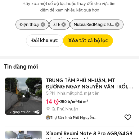
Hãy xóa một số bộ lọc hoặc thay đổi khu vực tìm 
kiếm để xem nhiều kết quả hơn
Điện thoại
ZTE
Nubia RedMagic 10...
Đổi khu vực
Xóa tất cả bộ lọc
Tin đăng mới
TRUNG TÂM PHÚ NHUẬN, MT
ĐƯỜNG NGAY NGUYỄN VĂN TRỐI, 4
TẦNG 4PN CHỈ 14T
5 PN
Nhà mặt phố, mặt tiền
14 tỷ
250 tr/m²
56 m²
Q. Phú Nhuận
37 giây trước
11
Thợ Săn Nhà Phố Nguyễn
Trường
Xiaomi Redmi Note 8 Pro 6GB/64GB