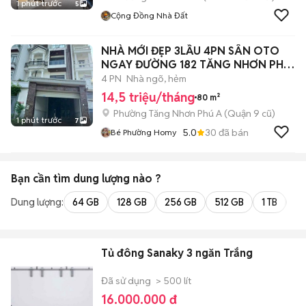
1 phút trước
5
Cộng Đồng Nhà Đất
NHÀ MỚI ĐẸP 3LẦU 4PN SÂN OTO
NGAY ĐƯỜNG 182 TĂNG NHƠN PHÚ
A Q9
4 PN
Nhà ngõ, hẻm
14,5 triệu/tháng
80 m²
Phường Tăng Nhơn Phú A (Quận 9 cũ)
1 phút trước
7
5.0
30
đã bán
Bé Phường Homy
Bạn cần tìm
dung lượng
nào ?
Dung lượng:
64 GB
128 GB
256 GB
512 GB
1 TB
2 
Tủ đông Sanaky 3 ngăn Trắng
Đã sử dụng
> 500 lít
16.000.000 đ