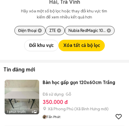
Hải, Trà Vinh
Hãy xóa một số bộ lọc hoặc thay đổi khu vực tìm 
kiếm để xem nhiều kết quả hơn
Điện thoại
ZTE
Nubia RedMagic 10...
Đổi khu vực
Xóa tất cả bộ lọc
Tin đăng mới
Bàn học gấp gọn 120x60cm Trắng
Đã sử dụng
Gỗ
350.000 đ
Xã Phong Phú
(
Xã Bình Hưng
mới)
1 phút trước
2
Tấn Phát