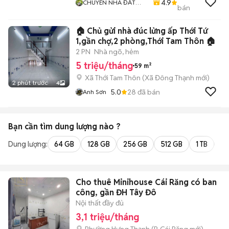
4.9
CHUYÊN NHÀ ĐẤT
bán
QUẬN 12
🏠 Chủ gửi nhà đúc lửng ấp Thới Tứ
1,gần chợ,2 phòng,Thới Tam Thôn 🏠
2 PN
Nhà ngõ, hẻm
5 triệu/tháng
59 m²
Xã Thới Tam Thôn
(
Xã Đông Thạnh
mới)
2 phút trước
4
5.0
28
đã bán
Anh Sơn
Bạn cần tìm
dung lượng
nào ?
Dung lượng:
64 GB
128 GB
256 GB
512 GB
1 TB
2 
Cho thuê Minihouse Cái Răng có ban
công, gần ĐH Tây Đô
Nội thất đầy đủ
3,1 triệu/tháng