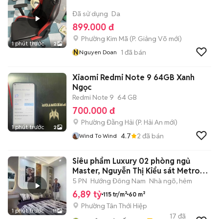
Đã sử dụng
Da
899.000 đ
Phường Kim Mã
(
P. Giảng Võ
mới)
1 phút trước
2
N
1
đã bán
Nguyen Doan
Xiaomi Redmi Note 9 64GB Xanh
Ngọc
Redmi Note 9
64 GB
700.000 đ
Phường Đằng Hải
(
P. Hải An
mới)
1 phút trước
2
4.7
2
đã bán
Wind To Wind
Siêu phẩm Luxury 02 phòng ngủ
Master, Nguyễn Thị Kiểu sát Metro
Gò vấp
5 PN
Hướng Đông Nam
Nhà ngõ, hẻm
6,89 tỷ
115 tr/m²
60 m²
Phường Tân Thới Hiệp
1 phút trước
11
17
đã