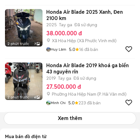
Honda Air Blade 2025 Xanh, Đen
2100 km
2025
Tay ga
Đã sử dụng
38.000.000 đ
Xã Hòa Hiệp
(
Xã Phước Vinh
mới)
2 phút trước
7
5.0
16
đã bán
Huy Lâm
Honda Air Blade 2019 khoá ga biển
43 nguyên rin
2019
Tay ga
Đã sử dụng
27.500.000 đ
Phường Hòa Hiệp Nam
(
P. Hải Vân
mới)
2 phút trước
6
5.0
223
đã bán
Minh Chi
Xem thêm
Mua bán đồ điện tử