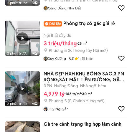
Phường Hưng Thạnh
(
P. Cái Răng
mới)
2 phút trước
5
Cộng Đồng Nhà Đất
Phòng trọ có gác giá rẻ
Nội thất đầy đủ
3 triệu/tháng
25 m²
Phường 8
(
P. Thông Tây Hội
mới)
2 phút trước
9
5.0
1
đã bán
Duy Cường
NHÀ ĐẸP HXH KHU BÔNG SAO,3 PN
RỘNG,SÁT MẶT TIỀN ĐƯỜNG, GẦN
CÔNG VIÊN
3 PN
Hướng Đông
Nhà ngõ, hẻm
4,979 tỷ
166 tr/m²
30 m²
Phường 5
(
P. Chánh Hưng
mới)
2 phút trước
9
Huy Nguyễn
Gà tre cảnh trạng 1kg hợp làm cảnh