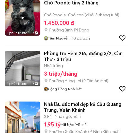
Chó Poodle tiny 2 tháng
Chó Poodle
Chó con (dưới 3 tháng tuổi)
1.450.000 đ
Phường Bình Trị Đông
1 phút trước
3
10
đã bán
Tâm Nguyễn
Phòng trọ Hẻm 216, đường 3/2, Cần
Thơ - 3 triệu
Nhà trống
3 triệu/tháng
Phường Hưng Lợi
(
P. Tân An
mới)
1 phút trước
4
Cộng Đồng Nhà Đất
Nhà lầu đúc mới đẹp kế Cầu Quang
Trung, Xuân Khánh
2 PN
Nhà ngõ, hẻm
1,95 tỷ
48 tr/m²
41 m²
Phường Xuân Khánh
(
P. Ninh Kiều
mới)