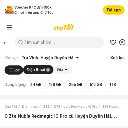
Voucher KFC đến 100k
Tải app
Chỉ có trên app Chợ Tốt
Khu vực:
Trà Vinh, Huyện Duyên Hải
Xoá lọc
Điện thoại
Giá
Lọc
Dung lượng:
64 GB
128 GB
256 GB
512 GB
1 TB
2 
Chợ Tốt
Điện thoại
ZTE
ZTE Nubia RedMagic 10 Pro
ZTE Nubia RedMa
0 Zte Nubia Redmagic 10 Pro cũ Huyện Duyên Hải, Trà Vinh đẹp