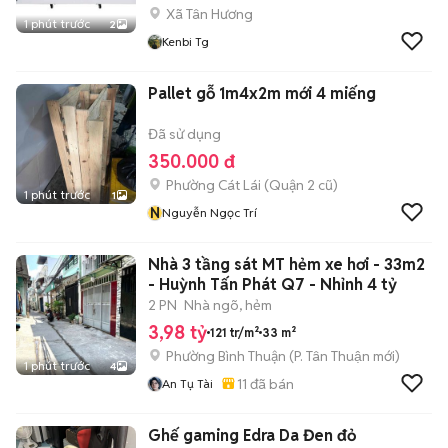
Xã Tân Hương
1 phút trước
2
Kenbi Tg
Pallet gỗ 1m4x2m mới 4 miếng
Đã sử dụng
350.000 đ
Phường Cát Lái (Quận 2 cũ)
1 phút trước
1
N
Nguyễn Ngọc Trí
Nhà 3 tầng sát MT hẻm xe hơi - 33m2
- Huỳnh Tấn Phát Q7 - Nhỉnh 4 tỷ
2 PN
Nhà ngõ, hẻm
3,98 tỷ
121 tr/m²
33 m²
Phường Bình Thuận
(
P. Tân Thuận
mới)
1 phút trước
4
11
đã bán
An Tụ Tài
Ghế gaming Edra Da Đen đỏ