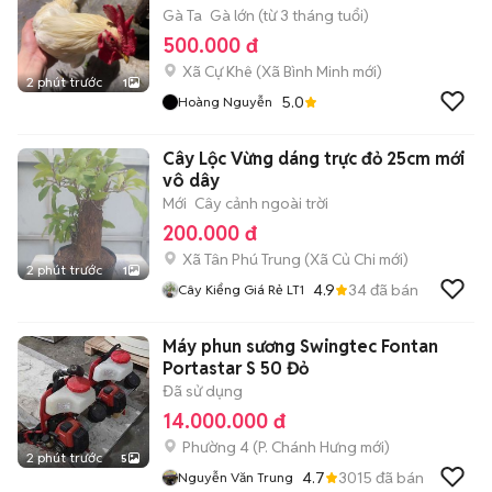
Gà Ta
Gà lớn (từ 3 tháng tuổi)
500.000 đ
Xã Cự Khê
(
Xã Bình Minh
mới)
2 phút trước
1
5.0
Hoàng Nguyễn
Cây Lộc Vừng dáng trực đỏ 25cm mới
vô dây
Mới
Cây cảnh ngoài trời
200.000 đ
Xã Tân Phú Trung
(
Xã Củ Chi
mới)
2 phút trước
1
4.9
34
đã bán
Cây Kiểng Giá Rẻ LT1
Máy phun sương Swingtec Fontan
Portastar S 50 Đỏ
Đã sử dụng
14.000.000 đ
Phường 4
(
P. Chánh Hưng
mới)
2 phút trước
5
4.7
3015
đã bán
Nguyễn Văn Trung