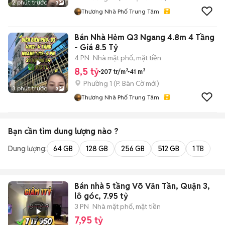
2 phút trước
3
Thương Nhà Phố Trung Tâm
Bán Nhà Hẻm Q3 Ngang 4.8m 4 Tầng
- Giá 8.5 Tỷ
4 PN
Nhà mặt phố, mặt tiền
8,5 tỷ
207 tr/m²
41 m²
Phường 1
(
P. Bàn Cờ
mới)
3 phút trước
3
Thương Nhà Phố Trung Tâm
Bạn cần tìm
dung lượng
nào ?
Dung lượng:
64 GB
128 GB
256 GB
512 GB
1 TB
2 
Bán nhà 5 tầng Võ Văn Tần, Quận 3,
lô góc, 7.95 tỷ
3 PN
Nhà mặt phố, mặt tiền
7,95 tỷ