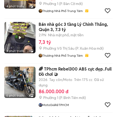
Phường 1
(
P. Bàn Cờ
mới)
4 phút trước
3
Thương Nhà Phố Trung Tâm
Bán nhà góc 3 tầng Lý Chính Thắng,
Quận 3, 7.3 tỷ
2 PN
Nhà mặt phố, mặt tiền
7,3 tỷ
Phường Võ Thị Sáu
(
P. Xuân Hòa
mới)
4 phút trước
3
Thương Nhà Phố Trung Tâm
🌈 TPhcm Rebel300 ABS cực đẹp..Full
Đồ chơi 🤝
2026
Tay côn/Moto
Trên 175 cc
Đã sử
dụng
86.000.000 đ
5 phút trước
4
Phường 1
(
P. Bình Tiên
mới)
MotoGiáRẻTPHCM