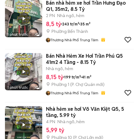
Bán nhà hẻm xe hơi Trần Hưng Đạo
Q1, 35m2, 8.5 Tỷ
2 PN
Nhà ngõ, hẻm
8,5 tỷ
243 tr/m²
35 m²
Phường Bến Thành
1 phút trước
3
Thương Nhà Phố Trung Tâm
Bán Nhà Hẻm Xe Hơi Trần Phú Q5
41m2 4 Tầng - 8.15 Tỷ
Nhà ngõ, hẻm
8,15 tỷ
199 tr/m²
41 m²
Phường 1
(
P. Chợ Quán
mới)
1 phút trước
3
Thương Nhà Phố Trung Tâm
Nhà hẻm xe hơi Võ Văn Kiệt Q5, 5
tầng, 5.99 tỷ
4 PN
Nhà ngõ, hẻm
5,99 tỷ
Phường 10
(
P. Chợ Lớn
mới)