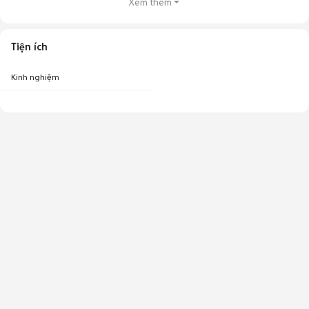
Xem thêm
Tiện ích
Kinh nghiệm