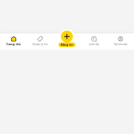
Trang chủ
Quản lý tin
Liên hệ
Tài khoản
Đăng tin
109.000 Bình chọn
Tải ứng dụng Chợ Tốt
Về Chợ Tốt
Quy chế sàn
Chính sách bảo mật
Giải quyết tranh chấp
CÔNG TY TNHH CHỢ TỐT - Người đại diện theo pháp luật: