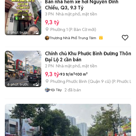
Bán nhà hẻm xe hơi Nguyễn Đình
Chiểu, Q3, 9.3 Tỷ
3 PN
Nhà mặt phố, mặt tiền
9,3 tỷ
Phường 1
(
P. Bàn Cờ
mới)
6 phút trước
3
Thương Nhà Phố Trung Tâm
Chính chủ Khu Phước Bình Đường Thông cạnh
Đại Lộ 2 cần bán
2 PN
Nhà mặt phố, mặt tiền
9,3 tỷ
93 tr/m²
100 m²
Phường Phước Bình (Quận 9 cũ)
(
P. Phước Lo
6 phút trước
6
2
đã bán
Hội Tây