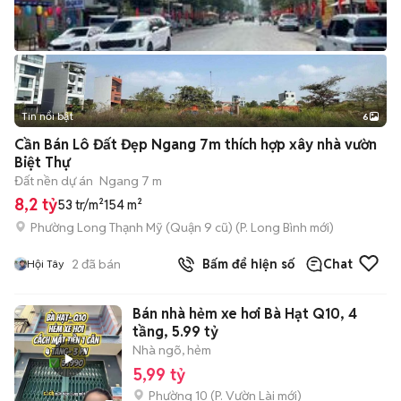
Tin nổi bật
6
+
2
Cần Bán Lô Đất Đẹp Ngang 7m thích hợp xây nhà vườn
Biệt Thự
Đất nền dự án
Ngang 7 m
8,2 tỷ
53 tr/m²
154 m²
Phường Long Thạnh Mỹ (Quận 9 cũ)
(
P. Long Bình
mới)
2
đã bán
Bấm để hiện số
Chat
Hội Tây
Bán nhà hẻm xe hơi Bà Hạt Q10, 4
tầng, 5.99 tỷ
Nhà ngõ, hẻm
5,99 tỷ
Phường 10
(
P. Vườn Lài
mới)