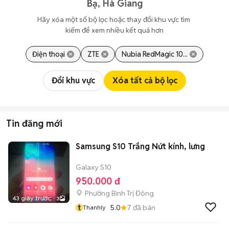
Bạ, Hà Giang
Hãy xóa một số bộ lọc hoặc thay đổi khu vực tìm 
kiếm để xem nhiều kết quả hơn
Điện thoại
ZTE
Nubia RedMagic 10...
Đổi khu vực
Xóa tất cả bộ lọc
Tin đăng mới
Samsung S10 Trắng Nứt kính, lưng
Galaxy S10
950.000 đ
Phường Bình Trị Đông
43 giây trước
3
t
5.0
7
đã bán
Thanhly