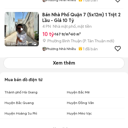
Bán Nhà Phố Quận 7 (5x12m) 1 Trệt 2
Lầu - Giá 10 Tỷ
4 PN
Nhà mặt phố, mặt tiền
10 tỷ
167 tr/m²
60 m²
Phường Bình Thuận
(
P. Tân Thuận
mới)
10 phút trước
3
1
đã bán
Phương Nhà Nhiều
Xem thêm
Mua bán đồ điện tử
Thành phố Hà Giang
Huyện Bắc Mê
Huyện Bắc Quang
Huyện Đồng Văn
Huyện Hoàng Su Phì
Huyện Mèo Vạc