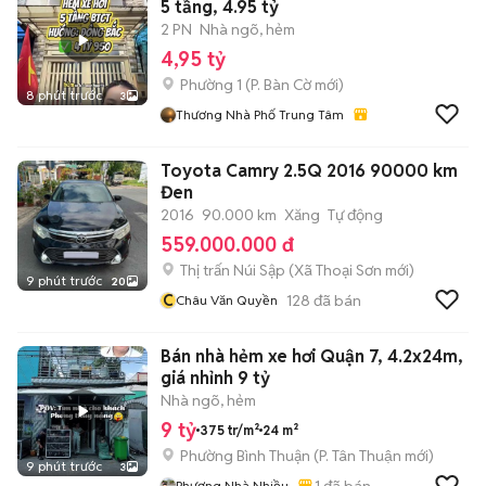
5 tầng, 4.95 tỷ
2 PN
Nhà ngõ, hẻm
4,95 tỷ
Phường 1
(
P. Bàn Cờ
mới)
8 phút trước
3
Thương Nhà Phố Trung Tâm
Toyota Camry 2.5Q 2016 90000 km
Đen
2016
90.000 km
Xăng
Tự động
559.000.000 đ
Thị trấn Núi Sập
(
Xã Thoại Sơn
mới)
9 phút trước
20
C
128
đã bán
Châu Văn Quyền
Bán nhà hẻm xe hơi Quận 7, 4.2x24m,
giá nhỉnh 9 tỷ
Nhà ngõ, hẻm
9 tỷ
375 tr/m²
24 m²
Phường Bình Thuận
(
P. Tân Thuận
mới)
9 phút trước
3
1
đã bán
Phương Nhà Nhiều