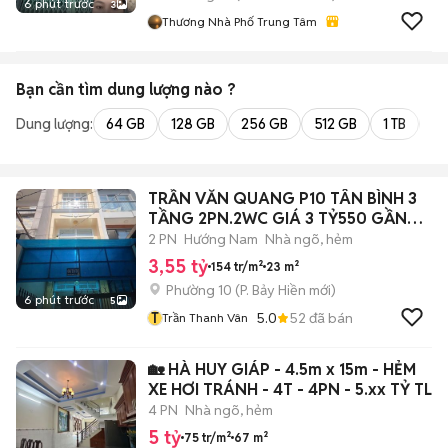
6 phút trước
3
Thương Nhà Phố Trung Tâm
Bạn cần tìm
dung lượng
nào ?
Dung lượng:
64 GB
128 GB
256 GB
512 GB
1 TB
2 
TRẦN VĂN QUANG P10 TÂN BÌNH 3
TẦNG 2PN.2WC GIÁ 3 TỶ550 GẦN
CHỢ
2 PN
Hướng Nam
Nhà ngõ, hẻm
3,55 tỷ
154 tr/m²
23 m²
Phường 10
(
P. Bảy Hiền
mới)
6 phút trước
5
T
5.0
52
đã bán
Trần Thanh Vân
🏡 HÀ HUY GIÁP - 4.5m x 15m - HẺM
XE HƠI TRÁNH - 4T - 4PN - 5.xx TỶ TL
4 PN
Nhà ngõ, hẻm
5 tỷ
75 tr/m²
67 m²