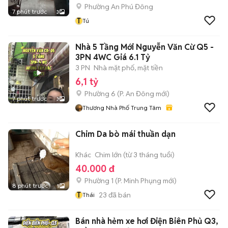
Phường An Phú Đông
7 phút trước
3
T
Tú
Nhà 5 Tầng Mới Nguyễn Văn Cừ Q5 -
3PN 4WC Giá 6.1 Tỷ
3 PN
Nhà mặt phố, mặt tiền
6,1 tỷ
Phường 6
(
P. An Đông
mới)
7 phút trước
3
Thương Nhà Phố Trung Tâm
Chim Da bò mái thuần dạn
Khác
Chim lớn (từ 3 tháng tuổi)
40.000 đ
Phường 1
(
P. Minh Phụng
mới)
8 phút trước
1
T
23
đã bán
Thái
Bán nhà hẻm xe hơi Điện Biên Phủ Q3,