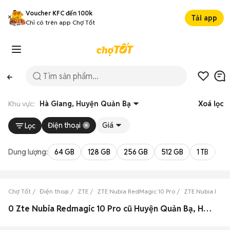
Voucher KFC đến 100k
Tải app
Chỉ có trên app Chợ Tốt
Khu vực:
Hà Giang, Huyện Quản Bạ
Xoá lọc
Điện thoại
Giá
Lọc
Dung lượng:
64 GB
128 GB
256 GB
512 GB
1 TB
2 
Chợ Tốt
Điện thoại
ZTE
ZTE Nubia RedMagic 10 Pro
ZTE Nubia RedM
0 Zte Nubia Redmagic 10 Pro cũ Huyện Quản Bạ, Hà Giang đẹp