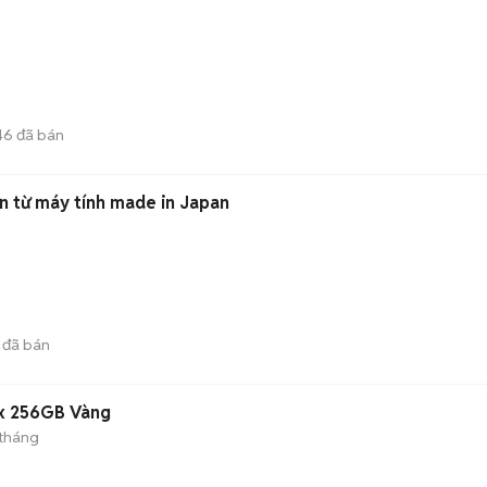
46
đã bán
n từ máy tính made in Japan
đã bán
ax 256GB Vàng
 tháng