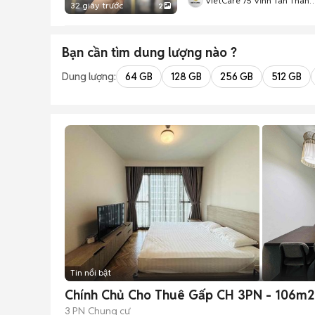
VietCare 75 Vĩnh Tân Thanh
32 giây trước
2
Khê Đà Nẵng
Bạn cần tìm
dung lượng
nào ?
Dung lượng:
64 GB
128 GB
256 GB
512 GB
Tin nổi bật
Chính Chủ Cho Thuê Gấp CH 3PN - 106m2 F
3 PN
Chung cư