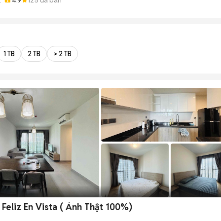
1 TB
2 TB
> 2 TB
eliz En Vista ( Ảnh Thật 100%)