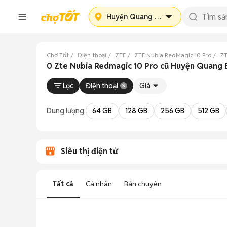
Huyện Quang Bình
Chợ Tốt
Điện thoại
ZTE
ZTE Nubia RedMagic 10 Pro
ZT
0 Zte Nubia Redmagic 10 Pro cũ Huyện Quang 
Lọc
Điện thoại
Giá
Dung lượng:
64 GB
128 GB
256 GB
512 GB
Siêu thị điện tử
Tất cả
Cá nhân
Bán chuyên