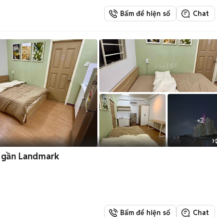
Bấm để hiện số
Chat
+
2
7
t, gần Landmark
Bấm để hiện số
Chat