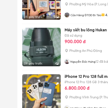
Phường Mỹ Hòa
(
P. Long
4
Cửa Hàng ĐTDD Bi Táo
28 giây trước
6
Máy siết bu lông Hukan
Đã sử dụng
900.000 đ
Phường An Phú Đông
12
đã b
Nguyễn Đức Hưng
29 giây trước
3
iPhone 12 Pro 128 full 
iPhone 12 Pro
128 GB
3 thán
6.800.000 đ
Phường Vĩnh Trung
(
P. T