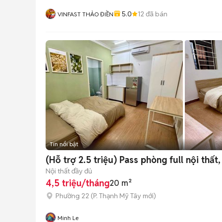
5.0
12
đã bán
VINFAST THẢO ĐIỀN
Tin nổi bật
(Hỗ trợ 2.5 triệu) Pass phòng full nội thấ
Nội thất đầy đủ
4,5 triệu/tháng
20 m²
Phường 22
(
P. Thạnh Mỹ Tây
mới)
Minh Le