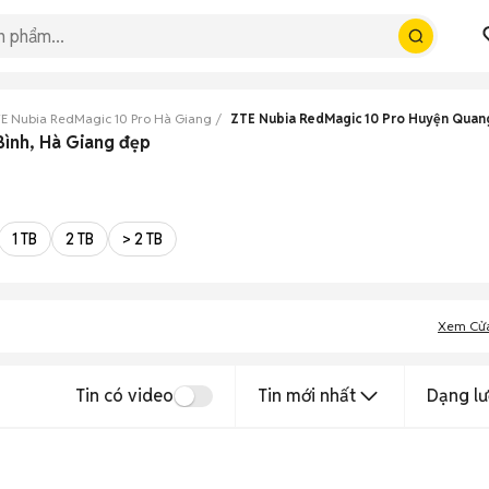
E Nubia RedMagic 10 Pro Hà Giang
ZTE Nubia RedMagic 10 Pro Huyện Quan
Bình, Hà Giang đẹp
1 TB
2 TB
> 2 TB
Xem Cử
Tin có video
Tin mới nhất
Dạng lư