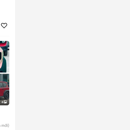
6
h
mới)