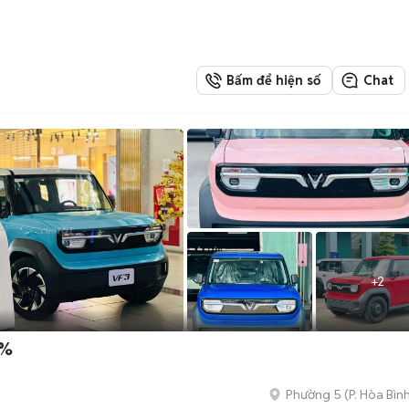
Bấm để hiện số
Chat
+
2
0%
Phường 5
(
P. Hòa Bìn