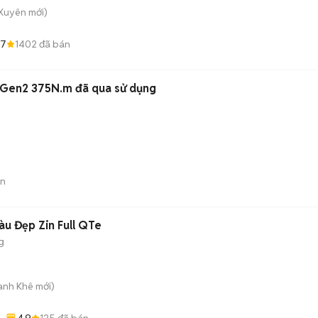
 Xuyên
mới)
.7
1402
đã bán
 Gen2 375N.m đã qua sử dụng
án
màu Đẹp Zin Full QTe
g
hanh Khê
mới)
4.9
125
đã bán