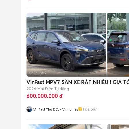
Tin ưu tiên
VinFast MPV7 SẴN XE RẤT NHIỀU ! GIÁ T
2026
Mới
Điện
Tự động
600.000.000 đ
1
đã bán
VinFast Thủ Đức - Vinhomes