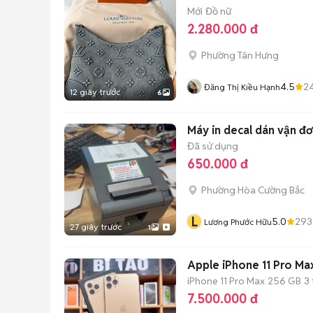
Mới
Đồ nữ
2.280.000 đ
Phường Tân Hưng
4.5
2
Đăng Thị Kiều Hạnh
12 giây trước
6
Máy in decal dán vận đơ
Đã sử dụng
650.000 đ
Phường Hòa Cường Bắc
L
5.0
293
Lương Phước Hữu
27 giây trước
1
Apple iPhone 11 Pro M
iPhone 11 Pro Max
256 GB
3
7.500.000 đ