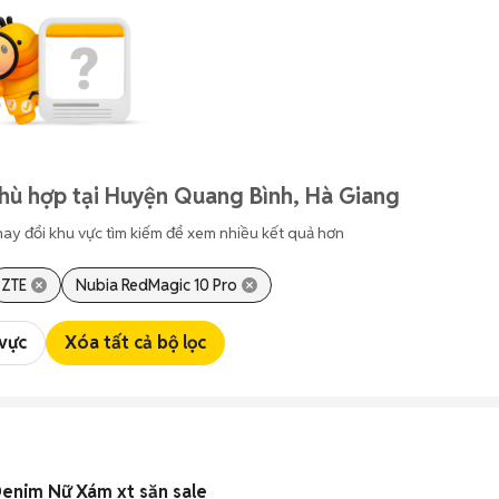
hù hợp tại Huyện Quang Bình, Hà Giang
hay đổi khu vực tìm kiếm để xem nhiều kết quả hơn
ZTE
Nubia RedMagic 10 Pro
 vực
Xóa tất cả bộ lọc
Denim Nữ Xám xt săn sale