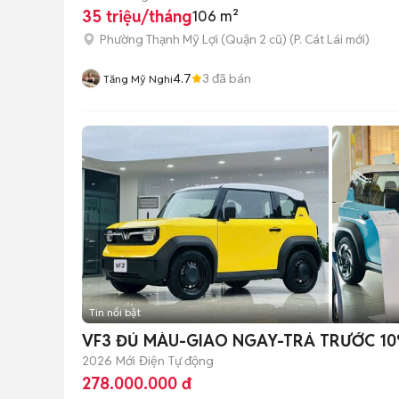
35 triệu/tháng
106 m²
Phường Thạnh Mỹ Lợi (Quận 2 cũ)
(
P. Cát Lái
mới)
4.7
3
đã bán
Tăng Mỹ Nghi
Tin nổi bật
VF3 ĐỦ MÀU-GIAO NGAY-TRẢ TRƯỚC 1
2026
Mới
Điện
Tự động
278.000.000 đ