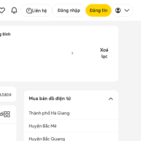
Đăng nhập
Đăng tin
Liên hệ
g Bình
Xoá
lọc
a hàng
Mua bán đồ điện tử
Thành phố Hà Giang
ới
Huyện Bắc Mê
Huyện Bắc Quang