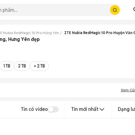
E Nubia RedMagic 10 Pro Hưng Yên
ZTE Nubia RedMagic 10 Pro Huyện Văn 
ang, Hưng Yên đẹp
1 TB
2 TB
> 2 TB
Xem Cử
Tin có video
Tin mới nhất
Dạng lư