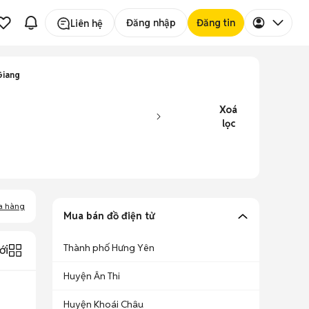
Đăng nhập
Đăng tin
Liên hệ
Giang
Xoá
lọc
a hàng
Mua bán đồ điện tử
Thành phố Hưng Yên
ới
Huyện Ân Thi
Huyện Khoái Châu