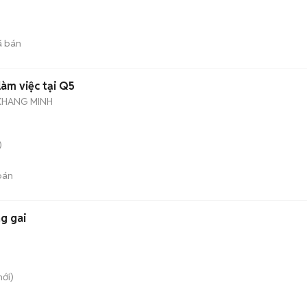
 bán
làm việc tại Q5
KHANG MINH
)
bán
g gai
ới)