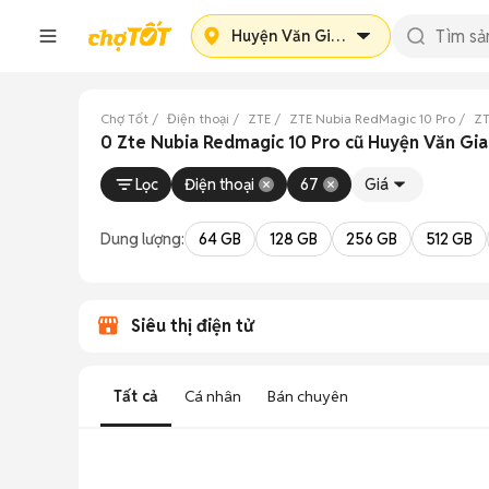
Huyện Văn Giang
Chợ Tốt
Điện thoại
ZTE
ZTE Nubia RedMagic 10 Pro
ZT
0 Zte Nubia Redmagic 10 Pro cũ Huyện Văn Gi
Lọc
Điện thoại
67
Giá
Dung lượng:
64 GB
128 GB
256 GB
512 GB
Siêu thị điện tử
Tất cả
Cá nhân
Bán chuyên