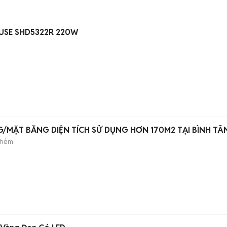
OUSE SHD5322R 220W
MẶT BẰNG DIỆN TÍCH SỬ DỤNG HƠN 170M2 TẠI BÌNH TÂ
 hẻm