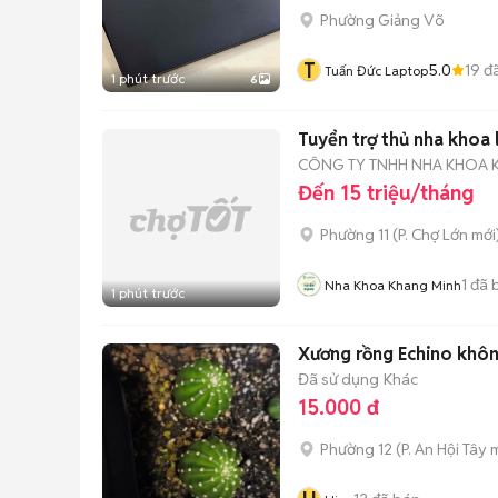
Phường Giảng Võ
T
5.0
19
đã
Tuấn Đức Laptop
1 phút trước
6
Tuyển trợ thủ nha khoa 
CÔNG TY TNHH NHA KHOA 
Đến 15 triệu/tháng
Phường 11
(
P. Chợ Lớn
mới
1
đã 
Nha Khoa Khang Minh
1 phút trước
Xương rồng Echino khôn
Đã sử dụng
Khác
15.000 đ
Phường 12
(
P. An Hội Tây
m