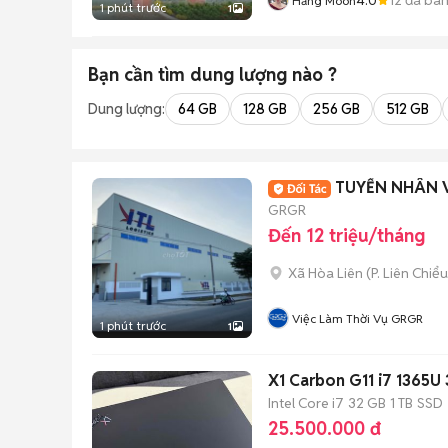
Hằng Moon
1 phút trước
1
Bạn cần tìm
dung lượng
nào ?
Dung lượng:
64 GB
128 GB
256 GB
512 GB
TUYỂN NHÂN V
GRGR
Đến 12 triệu/tháng
Xã Hòa Liên
(
P. Liên Chiểu
Việc Làm Thời Vụ GRGR
1 phút trước
1
X1 Carbon G11 i7 1365
Intel Core i7
32 GB
1 TB
SSD
25.500.000 đ