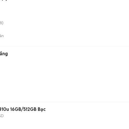
i)
án
rắng
10310u 16GB/512GB Bạc
SD