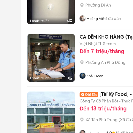
Phường Dĩ An
1
đã bán
Hoàng Việt
1 phút trước
6
CA ĐÊM KHO HÀNG (Tạ
Việt Nhật TL Secom
Đến 7 triệu/tháng
Phường An Phú Đông
Khải Hoàn
1 phút trước
1
[Tài Ký Food] 
Công Ty Cổ Phần Bột - Thực 
Đến 13 triệu/tháng
Xã Tân Phú Trung
(
Xã Củ 
4.0
12
đã bá