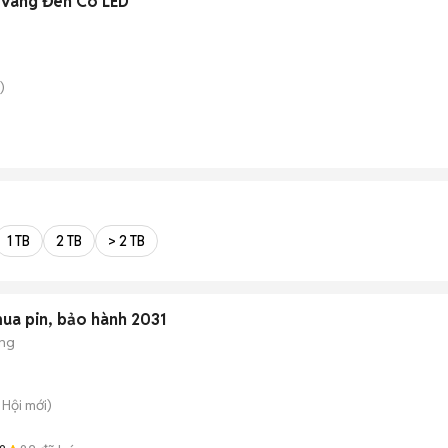
 Vàng Đen Có LED
)
1 TB
2 TB
> 2 TB
mua pin, bảo hành 2031
ộng
 Hội
mới)