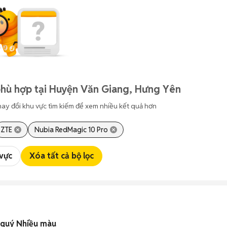
phù hợp tại Huyện Văn Giang, Hưng Yên
hay đổi khu vực tìm kiếm để xem nhiều kết quả hơn
ZTE
Nubia RedMagic 10 Pro
 vực
Xóa tất cả bộ lọc
á quý Nhiều màu