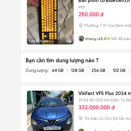
Bàn phím cơ Blueswitch
Mới
250.000 đ
Phường 7
(
P. Gia Định
mới
5.0
146
đã bán
Khang Lê
1 phút trước
2
Bạn cần tìm
dung lượng
nào ?
Dung lượng:
64 GB
128 GB
256 GB
512 GB
VinFast VF5 Plus 2024 
2024
80.000 km
Điện
Tự đ
332.000.000 đ
Thị trấn Củ Chi
(
Xã Tân An