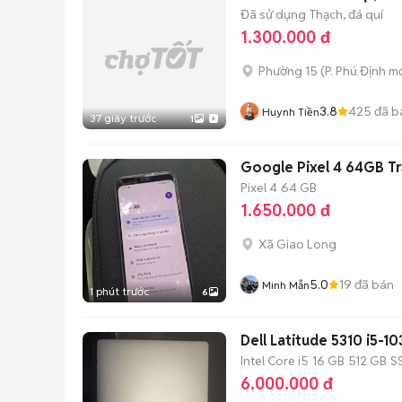
Đã sử dụng
Thạch, đá quí
1.300.000 đ
Phường 15
(
P. Phú Định
mớ
3.8
425
đã b
Huynh Tiền
37 giây trước
1
Google Pixel 4 64GB T
Pixel 4
64 GB
1.650.000 đ
Xã Giao Long
5.0
19
đã bán
Minh Mẫn
1 phút trước
6
Dell Latitude 5310 i5-
Intel Core i5
16 GB
512 GB
S
6.000.000 đ