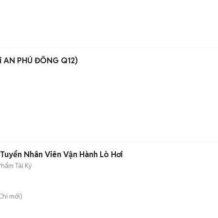
i AN PHÚ ĐÔNG Q12)
- Tuyển Nhân Viên Vận Hành Lò Hơi
Phẩm Tài Ký
Chi
mới)
n