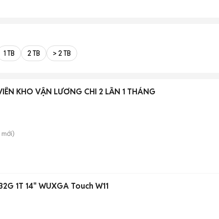
1 TB
2 TB
> 2 TB
IÊN KHO VẬN LƯƠNG CHI 2 LẦN 1 THÁNG
mới)
U 32G 1T 14" WUXGA Touch W11