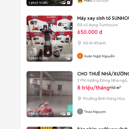
H
13
đã bán
Hieu
1 phút trước
2
Máy xay sinh tố SUNH
Đã sử dụng
Sunhouse
650.000 đ
Xã An Khánh
Xuân Ngợi Nguyễn
1 phút trước
1
CHO THUÊ NHÀ/XƯỞNG/
2 PN
Hướng Đông
Nhà ngõ,
8 triệu/tháng
110 m²
Phường Bình Hưng Hòa
Thao Nguyen
1 phút trước
9