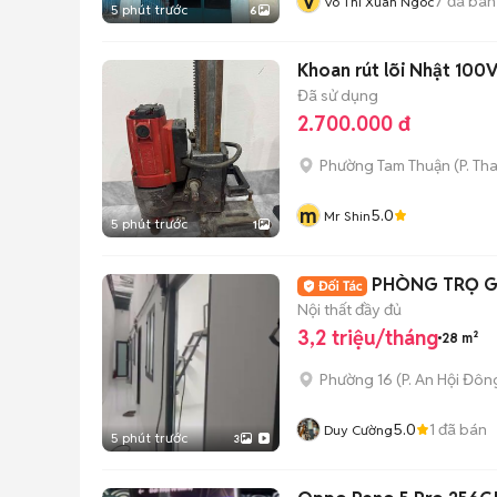
V
7
đã bán
Vo Thi Xuan Ngoc
5 phút trước
6
Khoan rút lõi Nhật 10
Đã sử dụng
2.700.000 đ
Phường Tam Thuận
(
P. Th
m
5.0
Mr Shin
5 phút trước
1
PHÒNG TRỌ GI
Nội thất đầy đủ
3,2 triệu/tháng
28 m²
Phường 16
(
P. An Hội Đôn
5.0
1
đã bán
Duy Cường
5 phút trước
3