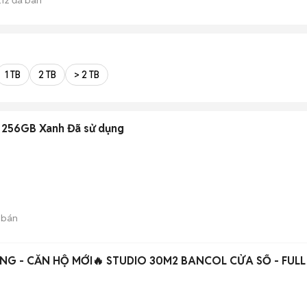
E
1 TB
2 TB
> 2 TB
 256GB Xanh Đã sử dụng
 bán
NG - CĂN HỘ MỚI🔥 STUDIO 30M2 BANCOL CỬA SỔ - FULL