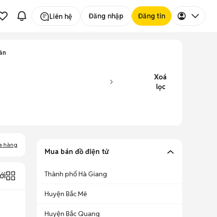
Đăng nhập
Đăng tin
Liên hệ
ần
Xoá
lọc
a hàng
Mua bán đồ điện tử
Thành phố Hà Giang
ới
Huyện Bắc Mê
Huyện Bắc Quang