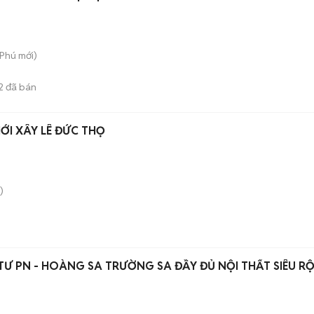
 Phú
mới)
2
đã bán
I XÂY LÊ ĐỨC THỌ
)
TƯ PN - HOÀNG SA TRƯỜNG SA ĐẦY ĐỦ NỘI THẤT SIÊU R