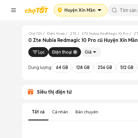
Huyện Xín Mần
Chợ Tốt
Điện thoại
ZTE
ZTE Nubia RedMagic 10 Pro
ZT
0 Zte Nubia Redmagic 10 Pro cũ Huyện Xín Mần
Lọc
Điện thoại
Giá
Dung lượng:
64 GB
128 GB
256 GB
512 GB
Siêu thị điện tử
Tất cả
Cá nhân
Bán chuyên