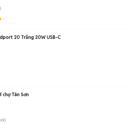
)
dport 20 Trắng 20W USB-C
Cho thuê nhà hẻm xe hơi chợ Tân Sơn
ới)