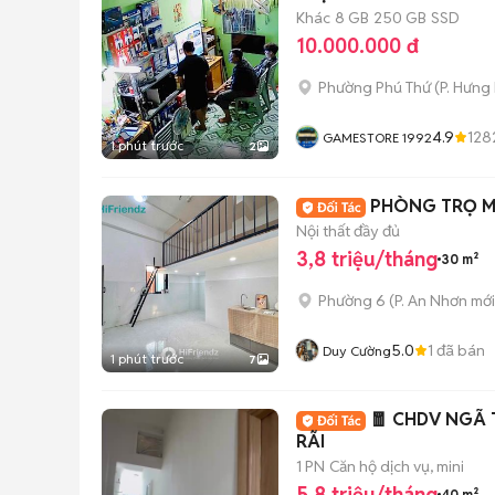
Khác
8 GB
250 GB
SSD
10.000.000 đ
Phường Phú Thứ
(
P. Hưng
4.9
128
GAMESTORE 1992
1 phút trước
2
PHÒNG TRỌ MỚ
Nội thất đầy đủ
3,8 triệu/tháng
30 m²
Phường 6
(
P. An Nhơn
mới
5.0
1
đã bán
Duy Cường
1 phút trước
7
🧧 CHDV NGÃ 
RÃI
1 PN
Căn hộ dịch vụ, mini
5,8 triệu/tháng
40 m²