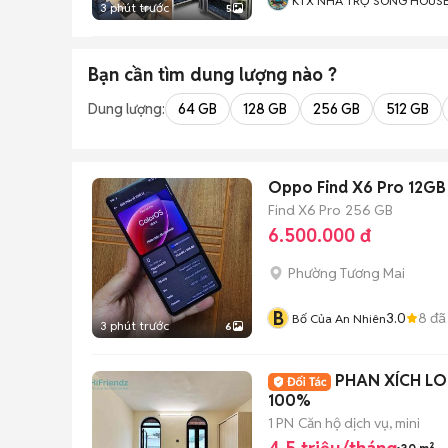
KTX NHÀ TRỌ SÓNG HOUS
3 phút trước
5
Bạn cần tìm
dung lượng
nào ?
Dung lượng:
64 GB
128 GB
256 GB
512 GB
Oppo Find X6 Pro 12GB
Find X6 Pro
256 GB
6.500.000 đ
Phường Tương Mai
B
3.0
8
đã
Bố Của An Nhiên
3 phút trước
6
PHAN XÍCH LO
100%
1 PN
Căn hộ dịch vụ, mini