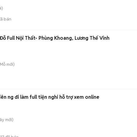
i)
ã bán
ỗ Full Nội Thất- Phùng Khoang, Lương Thế Vinh
 Mỗ
mới)
iên ng đi làm full tiện nghi hỗ trợ xem online
Tây
mới)
12
đã bán