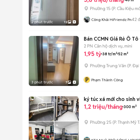
Phường 15
(
P. Cầu Kiệu
mớ
42
đ
Công Khải HiFriendz Pn
2 phút trước
12
Bán CCMN Giá Rẻ Ô Tô Đ
2 PN
Căn hộ dịch vụ, mini
1,95 tỷ
38 tr/m²
52 m²
Phường Trung Văn
(
P. Đại
P
Phạm Thành Công
3 phút trước
7
ký túc xá mới cho sinh v
1,2 triệu/tháng
300 m²
Phường 25
(
P. Thạnh Mỹ 