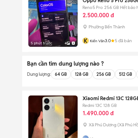
Oppo Reno 5 Pro 256G
Reno5 Pro
256 GB
Hết bảo 
2.500.000 đ
Phường Bến Thành
K
3.0
5
đã bán
Kiến Văn
5 phút trước
4
Bạn cần tìm
dung lượng
nào ?
Dung lượng:
64 GB
128 GB
256 GB
512 GB
Xiaomi Redmi 13C 128G
Redmi 13C
128 GB
1.490.000 đ
Xã Phú Dương
(
Xã Phú H