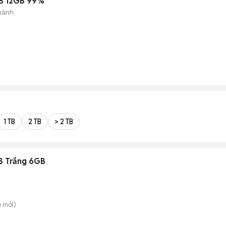
B 12GB 99%
hành
1 TB
2 TB
> 2 TB
B Trắng 6GB
ồ
mới)