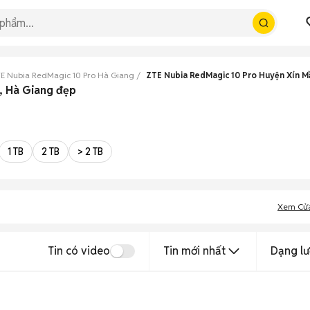
E Nubia RedMagic 10 Pro Hà Giang
ZTE Nubia RedMagic 10 Pro Huyện Xín M
, Hà Giang đẹp
1 TB
2 TB
> 2 TB
Xem Cử
Tin có video
Tin mới nhất
Dạng lư