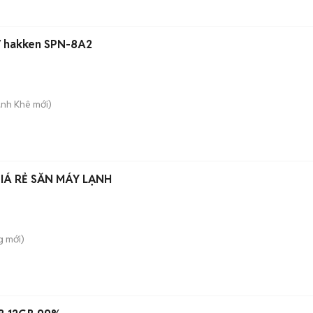
0V hakken SPN-8A2
anh Khê
mới)
Á RẺ SẴN MÁY LẠNH
g
mới)