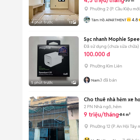
4,5 triệu/tháng
30 m²
Phường 2
(
P. Cầu Kiệu
mới
4.8
Tâm Hồ APARTMENT
4 phút trước
12
Sạc nhanh Mophie Spee
Đã sử dụng (chưa sửa chữa)
100.000 đ
Phường Kim Liên
3
đã bán
Nam
5 phút trước
1
2 PN
Nhà ngõ, hẻm
9 triệu/tháng
84 m²
Phường 12
(
P. An Hội Tây
m