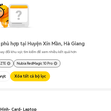
 phù hợp tại Huyện Xín Mần, Hà Giang
hay đổi khu vực tìm kiếm để xem nhiều kết quả hơn
ZTE
Nubia RedMagic 10 Pro
 vực
Xóa tất cả bộ lọc
 Hình- Card- Laptop