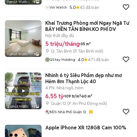
1 phút trước
5
5.0
42
đã bán
Vin Watch
Khai Trương Phòng mới Ngay Ngã Tư
BẢY HIỀN TÂN BÌNH.KO PHÍ DV
Nội thất đầy đủ
5 triệu/tháng
35 m²
Q. Tân Bình
(
P. Tân Bình
mới)
1 phút trước
3
4.0
471
đã bán
QStay Holding
Nhỉnh 6 tỷ Siêu Phẩm đẹp như mơ
Hẻm 8m Thạnh Lộc 40
4 PN
Nhà ngõ, hẻm
6,55 tỷ
109 tr/m²
60 m²
Quận 12
(
P. An Phú Đông
mới)
2 phút trước
12
BĐS Nhà Phố Quận 12
Apple iPhone XR 128GB Cam 100%