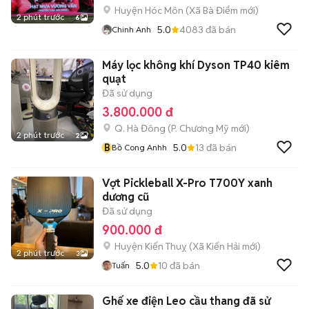
Huyện Hóc Môn
(
Xã Bà Điểm
mới)
2 phút trước
6
5.0
4083
đã bán
Chinh Anh
Máy lọc không khí Dyson TP40 kiêm
quạt
Đã sử dụng
3.800.000 đ
Q. Hà Đông
(
P. Chương Mỹ
mới)
2 phút trước
2
B
5.0
13
đã bán
Bồ Cong Anhh
Vợt Pickleball X-Pro T700Y xanh
dương cũ
Đã sử dụng
900.000 đ
Huyện Kiến Thuỵ
(
Xã Kiến Hải
mới)
2 phút trước
3
5.0
10
đã bán
Tuấn
Ghế xe điện Leo cầu thang đã sử