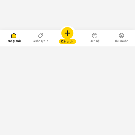
Trang chủ
Quản lý tin
Liên hệ
Tài khoản
Đăng tin
109.000 Bình chọn
Tải ứng dụng Chợ Tốt
Về Chợ Tốt
Quy chế sàn
Chính sách bảo mật
Giải quyết tranh chấp
CÔNG TY TNHH CHỢ TỐT - Người đại diện theo pháp luật:
Nguyễn Trọng Tấn; GPDKKD: 0312120782 do Sở KH & ĐT TP.HCM cấp ngày