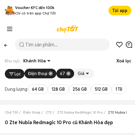
Voucher KFC đến 100k
Tải app
Chỉ có trên app Chợ Tốt
Khu vực:
Khánh Hòa
Xoá lọc
Điện thoại
67
Giá
Lọc
Dung lượng:
64 GB
128 GB
256 GB
512 GB
1 TB
2 
Chợ Tốt
Điện thoại
ZTE
ZTE Nubia RedMagic 10 Pro
ZTE Nubia RedM
0 Zte Nubia Redmagic 10 Pro cũ Khánh Hòa đẹp