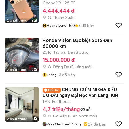
iPhone XR
128 GB
4.444.444 đ
Q. Thanh Xuân
2 phút trước
6
H
5.0
3
đã bán
Hoàng Long
Honda Vision Đặc biệt 2016 Đen
60000 km
2016
Tay ga
Đã sử dụng
15.000.000 đ
Q. Đống Đa
(
P. Láng
mới)
2 phút trước
3
t
3
đã bán
Thăng
CHUNG CƯ MINI GIÁ SIÊU
ƯU ĐÃI ngay Đại Học Văn Lang, IUH
1 PN
Penthouse
4,7 triệu/tháng
35 m²
Q. Gò Vấp
(
P. An Nhơn
mới)
2 phút trước
8
27
đã bán
Vinh Cho Thuê Phòng