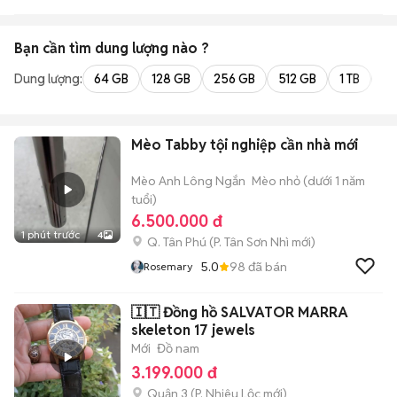
Rẻ 1905
Bạn cần tìm
dung lượng
nào ?
Dung lượng:
64 GB
128 GB
256 GB
512 GB
1 TB
2 
Mèo Tabby tội nghiệp cần nhà mới
Mèo Anh Lông Ngắn
Mèo nhỏ (dưới 1 năm
tuổi)
6.500.000 đ
1 phút trước
4
Q. Tân Phú
(
P. Tân Sơn Nhì
mới)
5.0
98
đã bán
Rosemary
🇮🇹 Đồng hồ SALVATOR MARRA
skeleton 17 jewels
Mới
Đồ nam
3.199.000 đ
Quận 3
(
P. Nhiêu Lộc
mới)