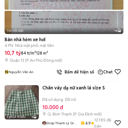
Tin nổi bật
10
+
2
Bán nhà hẻm xe hơi
4 PN
Nhà mặt phố, mặt tiền
10,7 tỷ
84 tr/m²
128 m²
Quận 12
(
P. An Phú Đông
mới)
N
Bấm để hiện số
Chat
Nguyễn Văn An
Chân váy dạ nữ xanh lá size S
Đã sử dụng
Đồ nữ
10.000 đ
Q. Bình Thạnh
(
P. Gia Định
mới)
1 phút trước
3
12785
đã
4.9
Shop Thanh Lý Giá
bán