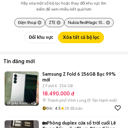
Hãy xóa một số bộ lọc hoặc thay đổi khu vực tìm 
kiếm để xem nhiều kết quả hơn
Điện thoại
ZTE
Nubia RedMagic 10...
Đổi khu vực
Xóa tất cả bộ lọc
Tin đăng mới
Samsung Z Fold 6 256GB Bạc 99%
mới
Z Fold 6
256 GB
18.490.000 đ
Thành phố Vĩnh Long
(
P. Tân Hạnh
mới)
19 giây trước
6
Đ
4.5
28
đã bán
Đức
🏡Phòng duplex cửa sổ trời cuối Lê