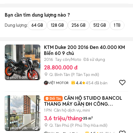
Bạn cần tìm
dung lượng
nào ?
Dung lượng:
64 GB
128 GB
256 GB
512 GB
1 TB
2 
KTM Duke 200 2016 Đen 40.000 KM
Biển 60 9 chủ
2016
Tay côn/Moto
Đã sử dụng
28.800.000 đ
Q. Bình Tân
(
P. Tân Tạo
mới)
2 phút trước
9
4.4
454
đã bán
VIỆT MOTOR
CĂN HỘ STUIDO BANCOL
THANG MÁY GẦN ĐH CÔNG
THƯƠNG CAO ĐẲNG GTVT AEON
1 PN
Căn hộ dịch vụ, mini
3,6 triệu/tháng
35 m²
Q. Tân Phú
(
P. Phú Thọ Hòa
mới)
2 phút trước
6