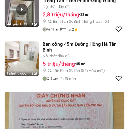
Trọng Tấn - chợ Phạm Đăng Giảng
Nội thất đầy đủ
2,8 triệu/tháng
22 m²
Q. Bình Tân
(
P. Bình Hưng Hòa
mới)
44 giây trước
7
5.0
Ai Nhan PTT
Ban công 45m Đường Hồng Hà Tân
Bình
Nội thất đầy đủ
5 triệu/tháng
45 m²
Q. Tân Bình
(
P. Tân Sơn Hòa
mới)
1 phút trước
5
2
đã bán
Q Stay