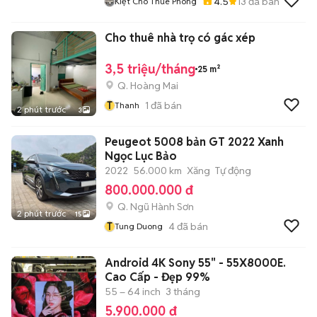
4.5
13
đã bán
Kiệt Cho Thuê Phòng
Cho thuê nhà trọ có gác xép
3,5 triệu/tháng
25 m²
Q. Hoàng Mai
T
1
đã bán
Thanh
2 phút trước
3
Peugeot 5008 bản GT 2022 Xanh
Ngọc Lục Bảo
2022
56.000 km
Xăng
Tự động
800.000.000 đ
Q. Ngũ Hành Sơn
2 phút trước
15
T
4
đã bán
Tung Duong
Android 4K Sony 55" - 55X8000E.
Cao Cấp - Đẹp 99%
55 – 64 inch
3 tháng
5.900.000 đ