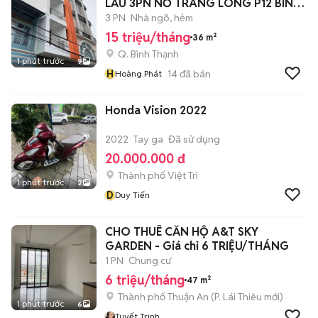
LẦU 3PN NƠ TRANG LONG P12 BÌNH
THẠNH
3 PN
Nhà ngõ, hẻm
15 triệu/tháng
36 m²
Q. Bình Thạnh
1 phút trước
9
H
14
đã bán
Hoàng Phát
Honda Vision 2022
2022
Tay ga
Đã sử dụng
20.000.000 đ
Thành phố Việt Trì
1 phút trước
2
D
Duy Tiến
CHO THUÊ CĂN HỘ A&T SKY
GARDEN - Giá chỉ 6 TRIỆU/THÁNG
1 PN
Chung cư
6 triệu/tháng
47 m²
Thành phố Thuận An
(
P. Lái Thiêu
mới)
1 phút trước
6
Tuyết Trinh