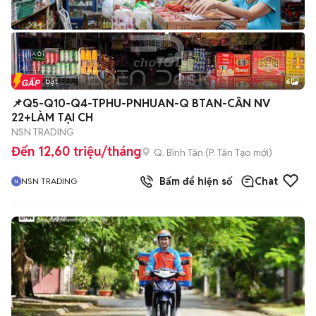
Tin nổi bật
6
+
2
📌Q5-Q10-Q4-TPHU-PNHUAN-Q BTAN-CẦN NV
22+LÀM TẠI CH
NSN TRADING
Đến 12,60 triệu/tháng
Q. Bình Tân
(
P. Tân Tạo
mới)
Bấm để hiện số
Chat
NSN TRADING