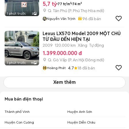
5,7 tỷ
77 tr/m²
74 m²
Q. Tân Phú
(
P. Phú Thọ Hòa
mới)
1 phút trước
3
96
đã bán
Nguyễn Văn Trịnh
Lexus LX570 Model 2009 MỘT CHỦ
TỪ ĐẦU ĐẾN HIỆN TẠI
2009
120.000 km
Xăng
Tự động
1.399.000.000 đ
Q. Gò Vấp
(
P. An Hội Đông
mới)
1 phút trước
11
H
4.7
18
đã bán
Hoàng Phát
Xem thêm
Mua bán điện thoại
Thành phố Vinh
Huyện Anh Sơn
Huyện Con Cuông
Huyện Diễn Châu