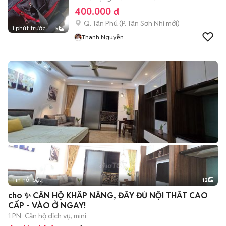
400.000 đ
Q. Tân Phú
(
P. Tân Sơn Nhì
mới)
1 phút trước
5
Thanh Nguyễn
Tin nổi bật
12
+
2
cho ​✨ CĂN HỘ KHẮP NẮNG, ĐẦY ĐỦ NỘI THẤT CAO
CẤP - VÀO Ở NGAY! ​
1 PN
Căn hộ dịch vụ, mini