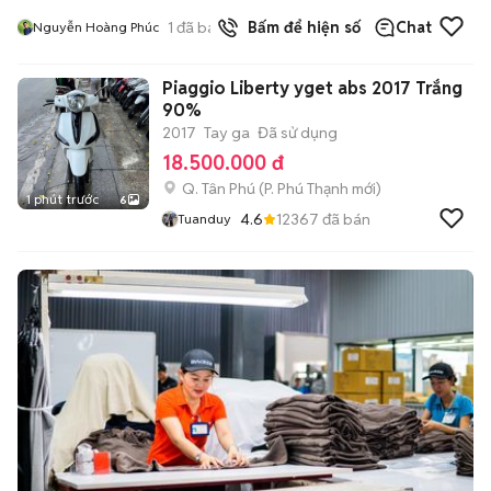
1
đã bán
Bấm để hiện số
Chat
Nguyễn Hoàng Phúc
Piaggio Liberty yget abs 2017 Trắng
90%
2017
Tay ga
Đã sử dụng
18.500.000 đ
Q. Tân Phú
(
P. Phú Thạnh
mới)
1 phút trước
6
4.6
12367
đã bán
Tuanduy