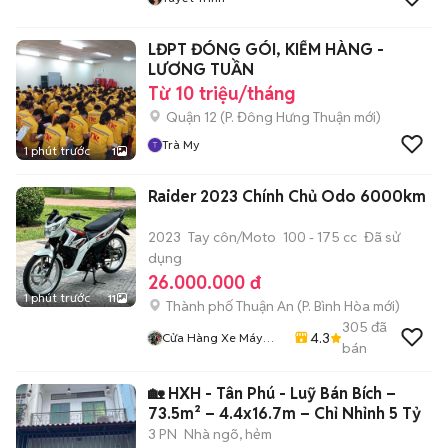
LĐPT ĐÓNG GÓI, KIỂM HÀNG -
LƯƠNG TUẦN
Từ 10 triệu/tháng
Quận 12
(
P. Đông Hưng Thuận
mới)
Trà My
1 phút trước
1
Raider 2023 Chính Chủ Odo 6000km
2023
Tay côn/Moto
100 - 175 cc
Đã sử
dụng
26.000.000 đ
1 phút trước
11
Thành phố Thuận An
(
P. Bình Hòa
mới)
305
đã
4.3
Cửa Hàng Xe Máy
bán
Kha Hoàng
🏡 HXH - Tân Phú - Luỹ Bán Bích –
73.5m² – 4.4x16.7m – Chỉ Nhỉnh 5 Tỷ
3 PN
Nhà ngõ, hẻm