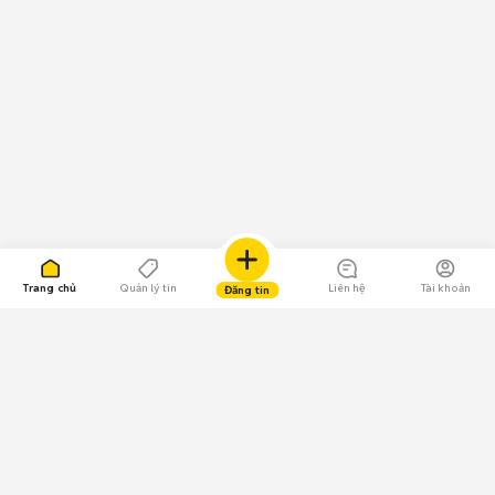
Trang chủ
Quản lý tin
Liên hệ
Tài khoản
Đăng tin
109.000 Bình chọn
Tải ứng dụng Chợ Tốt