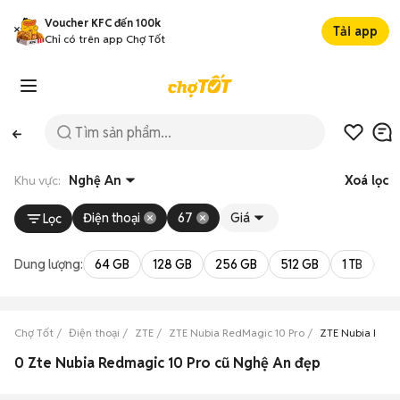
Voucher KFC đến 100k
Tải app
Chỉ có trên app Chợ Tốt
Khu vực:
Nghệ An
Xoá lọc
Điện thoại
67
Giá
Lọc
Dung lượng:
64 GB
128 GB
256 GB
512 GB
1 TB
2 
Chợ Tốt
Điện thoại
ZTE
ZTE Nubia RedMagic 10 Pro
ZTE Nubia RedM
0 Zte Nubia Redmagic 10 Pro cũ Nghệ An đẹp