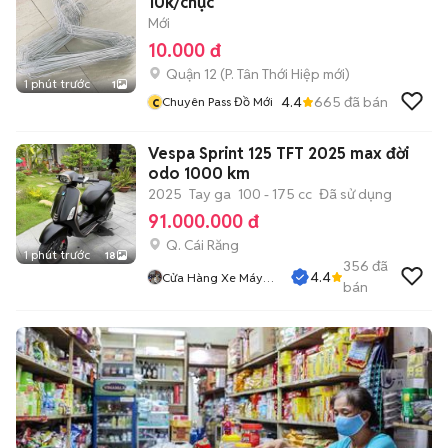
10k/chục
Mới
10.000 đ
Quận 12
(
P. Tân Thới Hiệp
mới)
1 phút trước
1
c
4.4
665
đã bán
Chuyên Pass Đồ Mới
Vespa Sprint 125 TFT 2025 max đời
odo 1000 km
2025
Tay ga
100 - 175 cc
Đã sử dụng
91.000.000 đ
Q. Cái Răng
1 phút trước
18
356
đã
4.4
Cửa Hàng Xe Máy
bán
Quang Sang