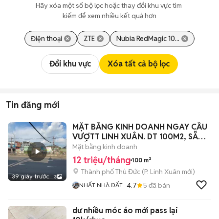
Hãy xóa một số bộ lọc hoặc thay đổi khu vực tìm 
kiếm để xem nhiều kết quả hơn
Điện thoại
ZTE
Nubia RedMagic 10...
Đổi khu vực
Xóa tất cả bộ lọc
Tin đăng mới
MẶT BẰNG KINH DOANH NGAY CẦU
VƯỢTT LINH XUÂN. DT 100M2, SẴN 1
PHÒNG
Mặt bằng kinh doanh
12 triệu/tháng
100 m²
Thành phố Thủ Đức
(
P. Linh Xuân
mới)
39 giây trước
3
4.7
5
đã bán
NHẤT NHÀ ĐẤT
dư nhiều móc áo mới pass lại