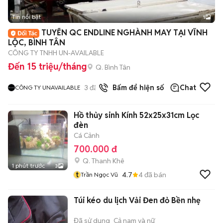
Tin nổi bật
1
TUYỂN QC ENDLINE NGHÀNH MAY TẠI VĨNH
LỘC, BÌNH TÂN
CÔNG TY TNHH UN-AVAILABLE
Đến 15 triệu/tháng
Q. Bình Tân
3
đã bán
Bấm để hiện số
Chat
CÔNG TY UNAVAILABLE
Hồ thủy sinh Kính 52x25x31cm Lọc
đèn
Cá Cảnh
700.000 đ
Q. Thanh Khê
1 phút trước
3
t
4.7
4
đã bán
Trần Ngọc Vũ
Túi kéo du lịch Vải Đen đỏ Bền nhẹ
Đã sử dụng
Cả nam và nữ