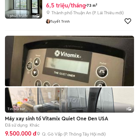
6,5 triệu/tháng
73 m²
Thành phố Thuận An
(
P. Lái Thiêu
mới)
1 phút trước
12
Tuyết Trinh
Tin nổi bật
3
Máy xay sinh tố Vitamix Quiet One Đen USA
Đã sử dụng
Khác
9.500.000 đ
Q. Gò Vấp
(
P. Thông Tây Hội
mới)