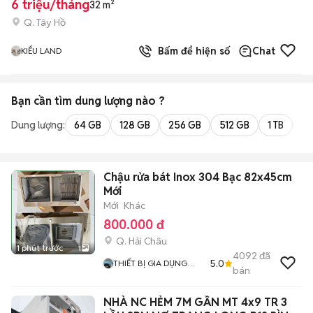
6 triệu/tháng
32 m²
Q. Tây Hồ
Bấm để hiện số
Chat
KIỂU LAND
Bạn cần tìm
dung lượng
nào ?
Dung lượng:
64 GB
128 GB
256 GB
512 GB
1 TB
2 
Chậu rửa bát Inox 304 Bạc 82x45cm
Mới
Mới
Khác
800.000 đ
Q. Hải Châu
1 phút trước
1
4092
đã
5.0
THIẾT BỊ GIA DỤNG
bán
HÀNG CHÍNH HÃNG
NHÀ NC HẺM 7M GẦN MT 4x9 TR 3