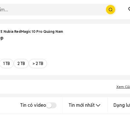
E Nubia RedMagic 10 Pro Quảng Nam
ẹp
1 TB
2 TB
> 2 TB
Xem Cử
Tin có video
Tin mới nhất
Dạng lư