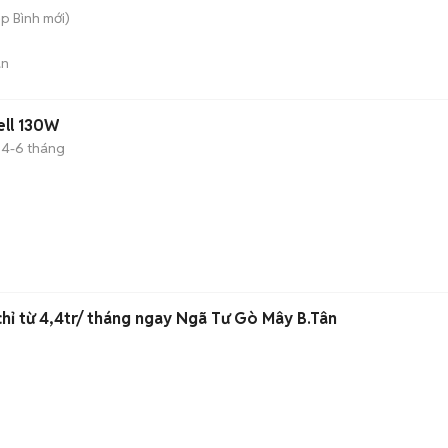
ệp Bình
mới)
án
ell 130W
4-6 tháng
)
 chỉ từ 4,4tr/ tháng ngay Ngã Tư Gò Mây B.Tân