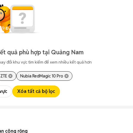
kết quả phù hợp tại Quảng Nam
hay đổi khu vực tìm kiếm để xem nhiều kết quả hơn
ZTE
Nubia RedMagic 10 Pro
 vực
Xóa tất cả bộ lọc
an công rộng