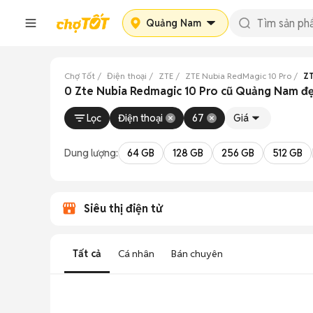
Quảng Nam
Chợ Tốt
Điện thoại
ZTE
ZTE Nubia RedMagic 10 Pro
ZT
0 Zte Nubia Redmagic 10 Pro cũ Quảng Nam đ
Lọc
Điện thoại
67
Giá
Dung lượng:
64 GB
128 GB
256 GB
512 GB
Siêu thị điện tử
Tất cả
Cá nhân
Bán chuyên