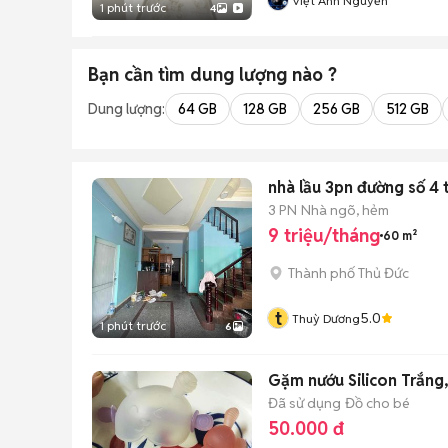
Việt Anh Nguyễn
1 phút trước
4
Bạn cần tìm
dung lượng
nào ?
Dung lượng:
64 GB
128 GB
256 GB
512 GB
nhà lầu 3pn đường số 4
3 PN
Nhà ngõ, hẻm
9 triệu/tháng
60 m²
Thành phố Thủ Đức
t
5.0
Thuỳ Dương
1 phút trước
6
Gặm nướu Silicon Trắng
Đã sử dụng
Đồ cho bé
50.000 đ