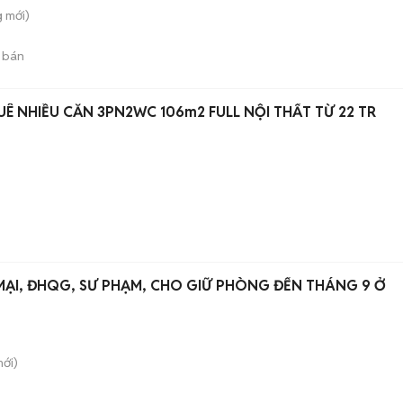
g
mới)
 bán
UÊ NHIỀU CĂN 3PN2WC 106m2 FULL NỘI THẤT TỪ 22 TR
MẠI, ĐHQG, SƯ PHẠM, CHO GIỮ PHÒNG ĐẾN THÁNG 9 Ở
ới)