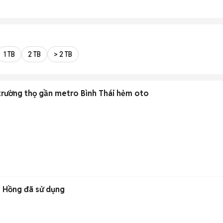
1 TB
2 TB
> 2 TB
 trường thọ gần metro Bình Thái hẻm oto
, Hồng đã sử dụng