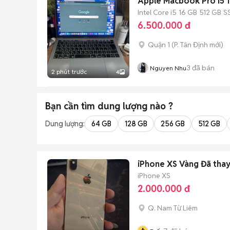
Apple Macbook Pro i5 
Intel Core i5
16 GB
512 GB
S
6.500.000 đ
Quận 1
(
P. Tân Định
mới)
3
đã bán
Nguyen Nhu
2 phút trước
4
Bạn cần tìm
dung lượng
nào ?
Dung lượng:
64 GB
128 GB
256 GB
512 GB
iPhone XS Vàng Đã tha
iPhone XS
2.000.000 đ
Q. Nam Từ Liêm