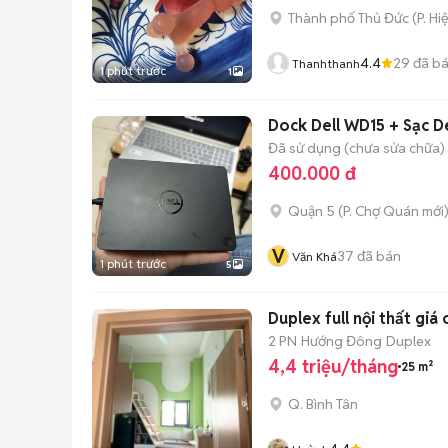
Thành phố Thủ Đức
(
P. Hi
4.4
29
đã b
Thanhthanh
1 phút trước
1
Dock Dell WD15 + Sạc D
Đã sử dụng (chưa sửa chữa)
400.000 đ
Quận 5
(
P. Chợ Quán
mới
V
37
đã bán
Văn Khá
1 phút trước
5
Duplex full nội thất giá
2 PN
Hướng Đông
Duplex
4,4 triệu/tháng
25 m²
Q. Bình Tân