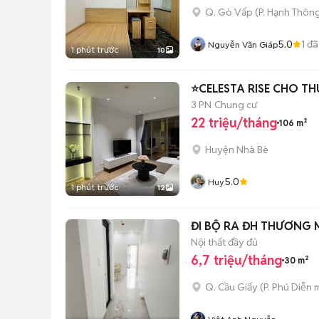
Q. Gò Vấp
(
P. Hạnh Thôn
5.0
1
đã
Nguyễn Văn Giáp
1 phút trước
10
⭐CELESTA RISE CHO TH
3 PN
Chung cư
22 triệu/tháng
106 m²
Huyện Nhà Bè
5.0
Huy
1 phút trước
12
ĐI BỘ RA ĐH THƯƠNG 
Nội thất đầy đủ
6,7 triệu/tháng
30 m²
Q. Cầu Giấy
(
P. Phú Diễn
m