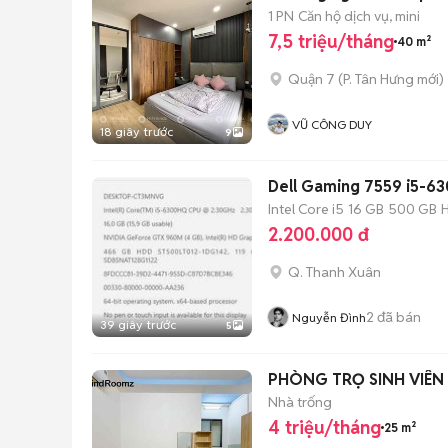
1 PN
Căn hộ dịch vụ, mini
7,5 triệu/tháng
40 m²
Quận 7
(
P. Tân Hưng
mới)
VŨ CÔNG DUY
18 giây trước
9
Dell Gaming 7559 i5-
Intel Core i5
16 GB
500 GB
2.200.000 đ
Q. Thanh Xuân
2
đã bán
Nguyễn Đình
39 giây trước
5
PHÒNG TRỌ SINH VIÊN
Nhà trống
4 triệu/tháng
25 m²