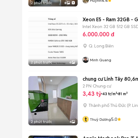
4.4
Huỳnh
2 phút trước
8
Xeo
Intel Xeon
32 GB
512 GB
SS
6.000.000 đ
Q. Long Biên
Minh Quang
2 phút trước
6
chung cư Linh Tây 80,6
2 PN
Chung cư
3,43 tỷ
43 tr/m²
81 m²
Thành phố Thủ Đức
(
P. Li
t
5.0
Thuỳ Dương
2 phút trước
4