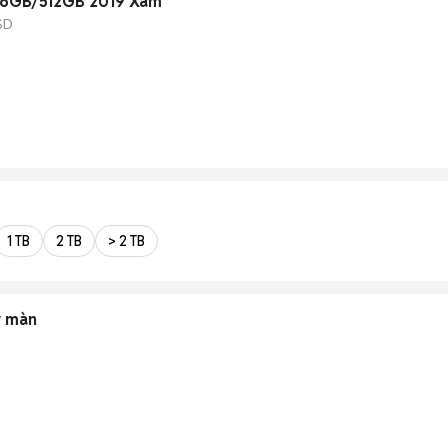
16GB/512GB 2019 Xám
SD
1 TB
2 TB
> 2 TB
y màn