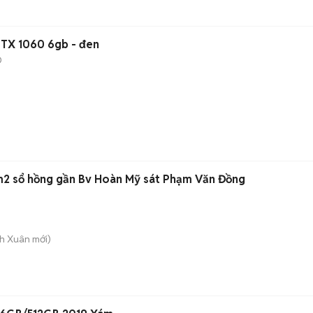
n E5 - Ram 32GB - GTX 1060 6gb - đen
D
m2 sổ hồng gần Bv Hoàn Mỹ sát Phạm Văn Đồng
nh Xuân
mới)