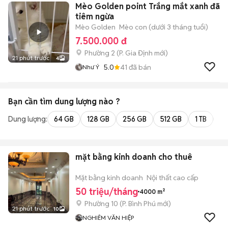
Mèo Golden point Trắng mắt xanh đã
tiêm ngừa
Mèo Golden
Mèo con (dưới 3 tháng tuổi)
7.500.000 đ
Phường 2
(
P. Gia Định
mới)
21 phút trước
4
5.0
41
đã bán
Như Ý
Bạn cần tìm
dung lượng
nào ?
Dung lượng:
64 GB
128 GB
256 GB
512 GB
1 TB
2 
mặt bằng kinh doanh cho thuê
Mặt bằng kinh doanh
Nội thất cao cấp
50 triệu/tháng
4000 m²
Phường 10
(
P. Bình Phú
mới)
21 phút trước
10
NGHIÊM VĂN HIỆP