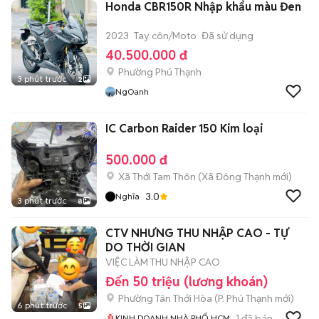
Honda CBR150R Nhập khẩu màu Đen
2023
Tay côn/Moto
Đã sử dụng
40.500.000 đ
Phường Phú Thạnh
3 phút trước
2
NgOanh
IC Carbon Raider 150 Kim loại
500.000 đ
Xã Thới Tam Thôn
(
Xã Đông Thạnh
mới)
3.0
Nghĩa
3 phút trước
8
CTV NHƯNG THU NHẬP CAO - TỰ
DO THỜI GIAN
VIỆC LÀM THU NHẬP CAO
Đến 50 triệu (lương khoán)
Phường Tân Thới Hòa
(
P. Phú Thạnh
mới)
6 phút trước
5
1
đã bán
KINH DOANH NHÀ PHỐ HCM