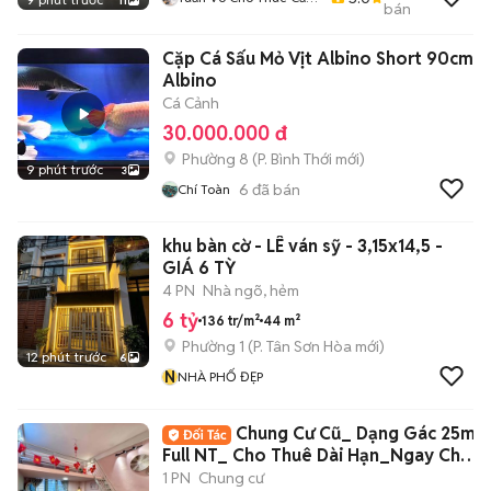
11
bán
Hộ Phòng Trọ
Cặp Cá Sấu Mỏ Vịt Albino Short 90cm
Albino
Cá Cảnh
30.000.000 đ
Phường 8
(
P. Bình Thới
mới)
9 phút trước
3
6
đã bán
Chí Toàn
khu bàn cờ - LÊ ván sỹ - 3,15x14,5 -
GIÁ 6 TỲ
4 PN
Nhà ngõ, hẻm
6 tỷ
136 tr/m²
44 m²
Phường 1
(
P. Tân Sơn Hòa
mới)
12 phút trước
6
N
NHÀ PHỐ ĐẸP
Chung Cư Cũ_ Dạng Gác 25m2
Full NT_ Cho Thuê Dài Hạn_Ngay Chợ
BThanh
1 PN
Chung cư