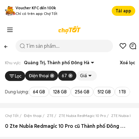
Voucher KFC đến 100k
Tải app
Chỉ có trên app Chợ Tốt
Khu vực:
Quảng Trị, Thành phố Đông Hà
Xoá lọc
Điện thoại
67
Giá
Lọc
Dung lượng:
64 GB
128 GB
256 GB
512 GB
1 TB
2 
Chợ Tốt
Điện thoại
ZTE
ZTE Nubia RedMagic 10 Pro
ZTE Nubia RedMa
0 Zte Nubia Redmagic 10 Pro cũ Thành phố Đông Hà, Quảng Trị đẹp