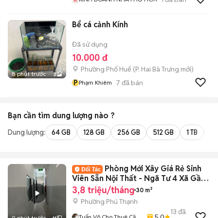
Bể cá cảnh Kính
Đã sử dụng
10.000 đ
Phường Phố Huế
(
P. Hai Bà Trưng
mới)
8 phút trước
2
P
7
đã bán
Phạm Khiêm
Bạn cần tìm
dung lượng
nào ?
Dung lượng:
64 GB
128 GB
256 GB
512 GB
1 TB
2 
Phòng Mới Xây Giá Rẻ Sinh
Viên Sẵn Nội Thất - Ngã Tư 4 Xã Gần
ĐH VUH
3,8 triệu/tháng
30 m²
Phường Phú Thạnh
13
đã
5.0
Tuấn Võ Cho Thuê Căn
9 phút trước