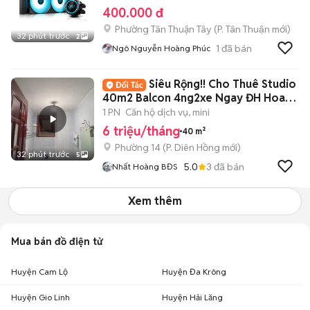
400.000 đ
Phường Tân Thuận Tây
(
P. Tân Thuận
mới)
32 phút trước
2
1
đã bán
Ngô Nguyễn Hoàng Phúc
Siêu Rộng!! Cho Thuê Studio
40m2 Balcon 4ng2xe Ngay ĐH Hoa
Sen ĐH UEH
1 PN
Căn hộ dịch vụ, mini
6 triệu/tháng
40 m²
Phường 14
(
P. Diên Hồng
mới)
32 phút trước
5
5.0
3
đã bán
Nhất Hoàng BĐS
Xem thêm
Mua bán đồ điện tử
Huyện Cam Lộ
Huyện Đa Krông
Huyện Gio Linh
Huyện Hải Lăng