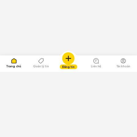
Trang chủ
Quản lý tin
Liên hệ
Tài khoản
Đăng tin
109.000 Bình chọn
Tải ứng dụng Chợ Tốt