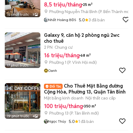
8,5 triệu/tháng
25 m²
Phường Nguyễn Thái Bình
(
P. Bến Thành
mới)
15 phút trước
7
5.0
3
đã bán
Nhất Hoàng BĐS
Galaxy 9, căn hộ 2 phòng ngủ 2wc
cho thuê
2 PN
Chung cư
16 triệu/tháng
68 m²
Phường 1
(
P. Vĩnh Hội
mới)
17 phút trước
O
Oanh
Cho Thuê Mặt Bằng đường
Cộng Hòa, Phường 13, Quận Tân Bình
Mặt bằng kinh doanh
Nội thất cao cấp
100 triệu/tháng
350 m²
Phường 13
(
P. Tân Bình
mới)
19 phút trước
4
5.0
1
đã bán
Ngọc Thúy