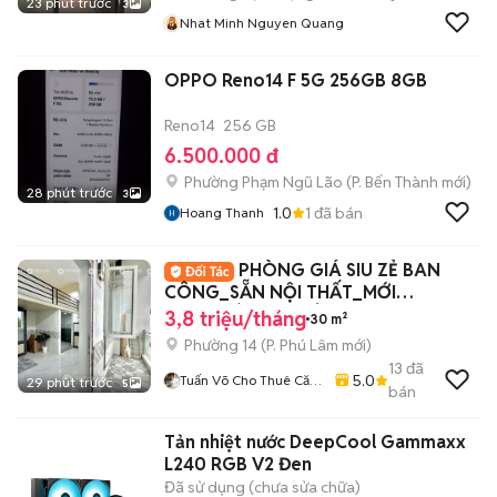
23 phút trước
3
Nhat Minh Nguyen Quang
OPPO Reno14 F 5G 256GB 8GB
Reno14
256 GB
6.500.000 đ
Phường Phạm Ngũ Lão
(
P. Bến Thành
mới)
28 phút trước
3
1.0
1
đã bán
Hoang Thanh
PHÒNG GIÁ SIU ZẺ BAN
CÔNG_SẴN NỘI THẤT_MỚI
100%_BÀ HOM_TỈNH LỘ 10_Q6
3,8 triệu/tháng
30 m²
Phường 14
(
P. Phú Lâm
mới)
13
đã
5.0
Tuấn Võ Cho Thuê Căn
29 phút trước
5
bán
Hộ Phòng Trọ
Tản nhiệt nước DeepCool Gammaxx
L240 RGB V2 Đen
Đã sử dụng (chưa sửa chữa)