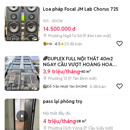
Loa pháp Focal JM Lab Chorus 725
101 - 300W
14.500.000 đ
Phường Ngã Tư Sở
(
P. Kim Liên
mới)
22 phút trước
4
h
4.5
23
đã bán
Hải
🌈DUPLEX FULL NỘI THẤT 40m2
NGAY CẦU VƯỢT HOÀNG HOA
THÁM CỘNG HOÀ
3,9 triệu/tháng
40 m²
Phường 13
(
P. Tân Bình
mới)
6
đã bán
Đỗ Trần Nhật Tân EHOME
22 phút trước
8
pass lại phòng trọ
Nội thất đầy đủ
4 triệu/tháng
28 m²
Phường Dịch Vọng
(
P. Cầu Giấy
mới)