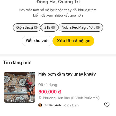
Đông Hà, Quảng Trị
Hãy xóa một số bộ lọc hoặc thay đổi khu vực tìm 
kiếm để xem nhiều kết quả hơn
Điện thoại
ZTE
Nubia RedMagic 10...
Đổi khu vực
Xóa tất cả bộ lọc
Tin đăng mới
Máy bơm cầm tay ,máy khuấy
Đã sử dụng
800.000 đ
Phường Liên Bảo
(
P. Vĩnh Phúc
mới)
31 giây trước
3
16
đã bán
Trần Bảo Anh