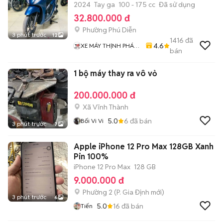
2024
Tay ga
100 - 175 cc
Đã sử dụng
32.800.000 đ
Phường Phú Diễn
3 phút trước
12
1416
đã
4.6
XE MÁY THỊNH PHÁT
bán
XE LƯỚT GIÁ RẺ
1 bộ máy thay ra vô vỏ
200.000.000 đ
Xã Vĩnh Thành
5.0
6
đã bán
Bối Vi Vi
3 phút trước
7
Apple iPhone 12 Pro Max 128GB Xanh
Pin 100%
iPhone 12 Pro Max
128 GB
9.000.000 đ
Phường 2
(
P. Gia Định
mới)
3 phút trước
6
5.0
16
đã bán
Tiến