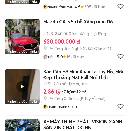
3 phút trước
4
H
4.6
205
đã bán
Hoàng Đức Hải
Mazda CX-5 5 chỗ Xăng màu Đỏ
2023
340.000 km
Xăng
Tự động
630.000.000 đ
Phường Bến Nghé
(
P. Sài Gòn
mới)
3 phút trước
5
5.0
16
đã bán
Tiến
Bán Căn Hộ Mini Xuân La Tây Hồ, Mới
Đẹp Thoáng Mát Full Nội Thất
2 PN
Căn hộ dịch vụ, mini
2,36 tỷ
47 tr/m²
50 m²
Phường Xuân La
(
P. Tây Hồ
mới)
3 phút trước
7
P
Phạm Thành Công
XE MÁY THỊNH PHÁT- VISION XANH
SẦN ZIN CHẤT DKI HN