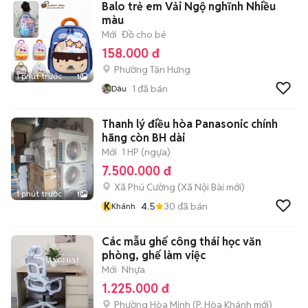
Balo trẻ em Vải Ngộ nghĩnh Nhiều
màu
Mới
Đồ cho bé
158.000 đ
Phường Tân Hưng
1 phút trước
1
1
đã bán
Dâu
Thanh lý điều hòa Panasonic chính
hãng còn BH dài
Mới
1 HP (ngựa)
7.500.000 đ
Xã Phú Cường
(
Xã Nội Bài
mới)
1 phút trước
1
K
4.5
30
đã bán
Khánh
Các mẫu ghế công thái học văn
phòng, ghế làm việc
Mới
Nhựa
1.225.000 đ
Phường Hòa Minh
(
P. Hòa Khánh
mới)