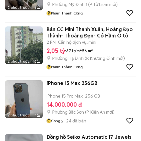
Phường Mỹ Đình 1
(
P. Từ Liêm
mới)
2 phút trước
6
P
Phạm Thành Công
Bán CC Mini Thanh Xuân, Hoàng Đạo
Thành- Thoáng Đẹp- Có Hầm Ô tô
2 PN
Căn hộ dịch vụ, mini
2,05 tỷ
37 tr/m²
56 m²
Phường Hạ Đình
(
P. Khương Đình
mới)
2 phút trước
10
P
Phạm Thành Công
iPhone 15 Max 256GB
iPhone 15 Pro Max
256 GB
14.000.000 đ
Phường Bắc Sơn
(
P. Kiến An
mới)
2 phút trước
1
C
24
đã bán
Congly
Đồng hồ Seiko Automatic 17 Jewels