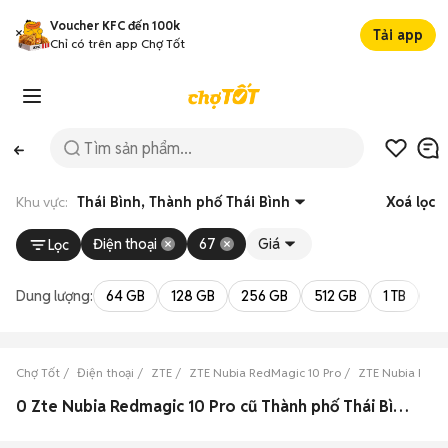
Voucher KFC đến 100k
Tải app
Chỉ có trên app Chợ Tốt
Khu vực:
Thái Bình, Thành phố Thái Bình
Xoá lọc
Điện thoại
67
Giá
Lọc
Dung lượng:
64 GB
128 GB
256 GB
512 GB
1 TB
2 
Chợ Tốt
Điện thoại
ZTE
ZTE Nubia RedMagic 10 Pro
ZTE Nubia RedMa
0 Zte Nubia Redmagic 10 Pro cũ Thành phố Thái Bình, Thái Bình đẹp