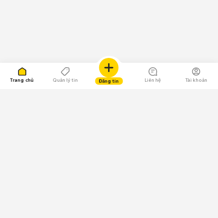
Trang chủ
Quản lý tin
Liên hệ
Tài khoản
Đăng tin
109.000 Bình chọn
Tải ứng dụng Chợ Tốt
Về Chợ Tốt
Quy chế sàn
Chính sách bảo mật
Giải quyết tranh chấp