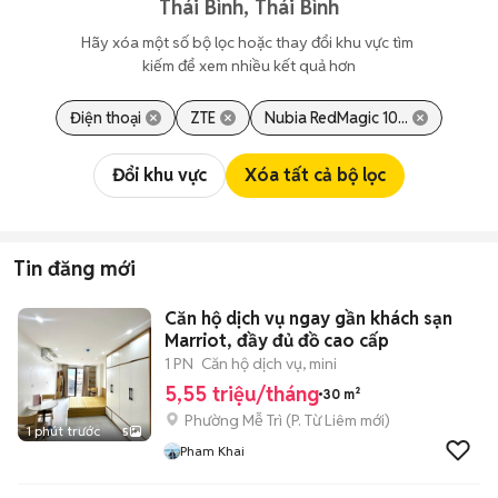
Thái Bình, Thái Bình
Hãy xóa một số bộ lọc hoặc thay đổi khu vực tìm 
kiếm để xem nhiều kết quả hơn
Điện thoại
ZTE
Nubia RedMagic 10...
Đổi khu vực
Xóa tất cả bộ lọc
Tin đăng mới
Căn hộ dịch vụ ngay gần khách sạn
Marriot, đầy đủ đồ cao cấp
1 PN
Căn hộ dịch vụ, mini
5,55 triệu/tháng
30 m²
Phường Mễ Trì
(
P. Từ Liêm
mới)
1 phút trước
5
Pham Khai