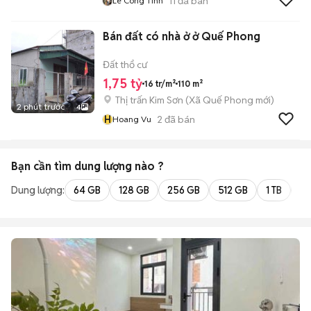
11
đã bán
Lê Công Tính
Bán đất có nhà ở ở Quế Phong
Đất thổ cư
1,75 tỷ
16 tr/m²
110 m²
Thị trấn Kim Sơn
(
Xã Quế Phong
mới)
2 phút trước
4
H
2
đã bán
Hoang Vu
Bạn cần tìm
dung lượng
nào ?
Dung lượng:
64 GB
128 GB
256 GB
512 GB
1 TB
2 