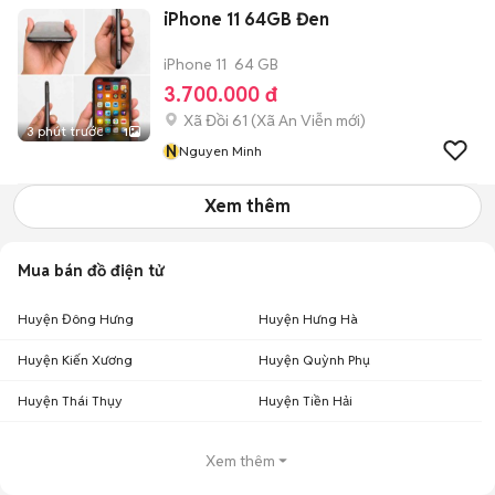
iPhone 11 64GB Đen
iPhone 11
64 GB
3.700.000 đ
Xã Đồi 61
(
Xã An Viễn
mới)
3 phút trước
1
N
Nguyen Minh
Xem thêm
Mua bán đồ điện tử
Huyện Đông Hưng
Huyện Hưng Hà
Huyện Kiến Xương
Huyện Quỳnh Phụ
Huyện Thái Thụy
Huyện Tiền Hải
Xem thêm