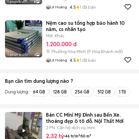
1 phút trước
6
4.5
1
đã bán
Lê Hoàng
Nệm cao su tổng hợp bảo hành 10
năm, cs nhân tạo
Mới
Khác
1.200.000 đ
Phường Hòa Minh
(
P. Hòa Khánh
mới)
1 phút trước
3
4.5
1
đã bán
Lê Hoàng
Bạn cần tìm
dung lượng
nào ?
Dung lượng:
64 GB
128 GB
256 GB
512 GB
1 TB
2 
Bán CC Mini Mỹ Đình sau Bến Xe.
thoáng đẹp ô tô đỗ. Nội Thất Mới
2 PN
Căn hộ dịch vụ, mini
2,32 tỷ
46 tr/m²
50 m²