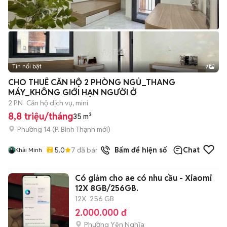
Tin nổi bật
7
+
2
CHO THUÊ CĂN HỘ 2 PHÒNG NGỦ_THANG
MÁY_KHÔNG GIỚI HẠN NGƯỜI Ở
2 PN
Căn hộ dịch vụ, mini
8,8 triệu/tháng
35 m²
Phường 14
(
P. Bình Thạnh
mới)
5.0
7
đã bán
Bấm để hiện số
Chat
Khải Minh
Có giảm cho ae có nhu cầu - Xiaomi
12X 8GB/256GB.
12X
256 GB
2.000.000 đ
Phường Yên Nghĩa