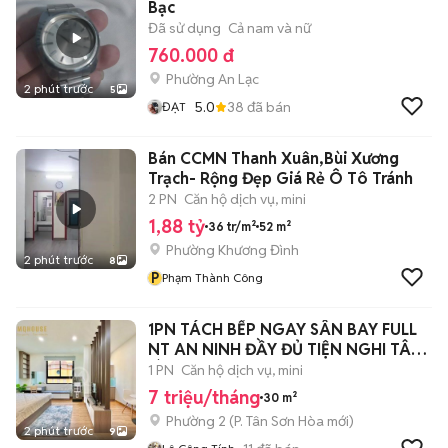
Bạc
Đã sử dụng
Cả nam và nữ
760.000 đ
Phường An Lạc
2 phút trước
5
5.0
38
đã bán
ĐẠT
Bán CCMN Thanh Xuân,Bùi Xương
Trạch- Rộng Đẹp Giá Rẻ Ô Tô Tránh
2 PN
Căn hộ dịch vụ, mini
1,88 tỷ
36 tr/m²
52 m²
Phường Khương Đình
2 phút trước
8
P
Phạm Thành Công
1PN TÁCH BẾP NGAY SÂN BAY FULL
NT AN NINH ĐẦY ĐỦ TIỆN NGHI TÂN
BÌNH
1 PN
Căn hộ dịch vụ, mini
7 triệu/tháng
30 m²
Phường 2
(
P. Tân Sơn Hòa
mới)
2 phút trước
9