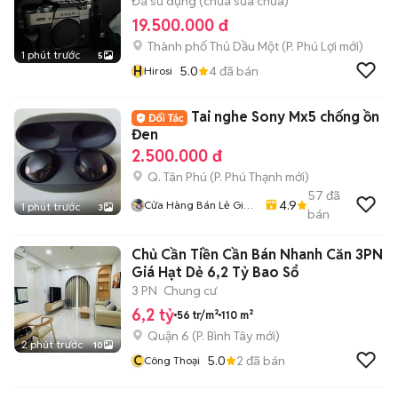
Đã sử dụng (chưa sửa chữa)
19.500.000 đ
Thành phố Thủ Dầu Một
(
P. Phú Lợi
mới)
1 phút trước
5
H
5.0
4
đã bán
Hirosi
Tai nghe Sony Mx5 chống ồn
Đen
2.500.000 đ
Q. Tân Phú
(
P. Phú Thạnh
mới)
57
đã
4.9
Cửa Hàng Bán Lẻ Giá
1 phút trước
3
bán
Sỉ Ship Tận Nhà
Chủ Cần Tiền Cần Bán Nhanh Căn 3PN
Giá Hạt Dẻ 6,2 Tỷ Bao Sổ
3 PN
Chung cư
6,2 tỷ
56 tr/m²
110 m²
Quận 6
(
P. Bình Tây
mới)
2 phút trước
10
C
5.0
2
đã bán
Công Thoại