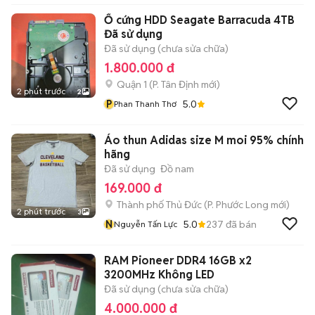
Ổ cứng HDD Seagate Barracuda 4TB
Đã sử dụng
Đã sử dụng (chưa sửa chữa)
1.800.000 đ
Quận 1
(
P. Tân Định
mới)
2 phút trước
2
P
5.0
Phan Thanh Thơ
Áo thun Adidas size M moi 95% chính
hãng
Đã sử dụng
Đồ nam
169.000 đ
Thành phố Thủ Đức
(
P. Phước Long
mới)
2 phút trước
3
N
5.0
237
đã bán
Nguyễn Tấn Lực
RAM Pioneer DDR4 16GB x2
3200MHz Không LED
Đã sử dụng (chưa sửa chữa)
4.000.000 đ