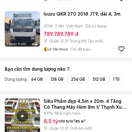
Isuzu QKR 270 2018 ,1T9, dài 4, 3m
2018
2 tấn
Việt Nam
Đã sử dụng
789.789.789 đ
Quận 12
(
P. Trung Mỹ Tây
mới)
1 phút trước
6
L
176
đã bán
Lê Văn Khoa
Bạn cần tìm
dung lượng
nào ?
Dung lượng:
64 GB
128 GB
256 GB
512 GB
1 TB
2 
Siêu Phẩm đẹp 4,5m x 20m. 4 Tầng
Có Thang Máy Hẻm 8m 1/ Thạnh Xuân
25
4 PN
Nhà ngõ, hẻm
8,5 tỷ
100 tr/m²
85 m²
Quận 12
(
P. Thới An
mới)
1 phút trước
11