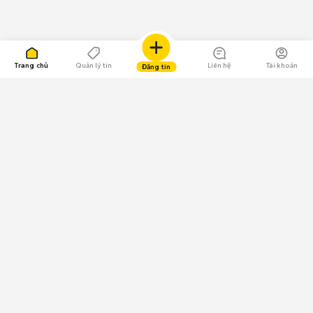
Trang chủ
Quản lý tin
Liên hệ
Tài khoản
Đăng tin
109.000 Bình chọn
Tải ứng dụng Chợ Tốt
Về Chợ Tốt
Quy chế sàn
Chính sách bảo mật
Giải quyết tranh chấp
CÔNG TY TNHH CHỢ TỐT - Người đại diện theo pháp luật:
Nguyễn Trọng Tấn; GPDKKD: 0312120782 do Sở KH & ĐT TP.HCM cấp ngày
11/01/2013;
GPMXH: 185/GP-BTTTT do Bộ Thông tin và Truyền thông