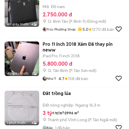
Mới
Đồ nam
2.750.000 đ
Q. Bình Tân
(
P. Bình Trị Đông
mới)
40 giây trước
6
5.0
1270
đã bán
Trúc Phương Shop
Pro 11 inch 2018 Xám Đã thay pin
neww
iPad Pro 11 inch 2018
5.800.000 đ
Q. Tân Bình
(
P. Tân Sơn
mới)
40 giây trước
3
4.7
158
đã bán
Như Ý
Đât trồng lúa
Đất nông nghiệp
Ngang 16,3 m
3 tỷ
1 tr/m²
2996 m²
Thành phố Vĩnh Long
(
P. Tân Ngãi
mới)
1 phút trước
2
1
đã bán
Bảo