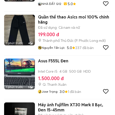
5.0
NHÀ ĐẤT Q12
Quần thể thao Asics moi 100% chính
hãng
Đã sử dụng
Cả nam và nữ
199.000 đ
Thành phố Thủ Đức
(
P. Phước Long
mới)
1 phút trước
4
N
5.0
237
đã bán
Nguyễn Tấn Lực
Asus F555L Đen
Intel Core i5
4 GB
500 GB
HDD
1.500.000 đ
Q. Thanh Xuân
1 phút trước
5
J
3.0
1
đã bán
Jose Trọng
Máy ảnh Fujifilm XT30 Mark II Bạc,
Đen 15-45mm