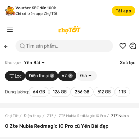
Voucher KFC đến 100k
Tải app
Chỉ có trên app Chợ Tốt
Khu vực:
Yên Bái
Xoá lọc
Điện thoại
67
Giá
Lọc
Dung lượng:
64 GB
128 GB
256 GB
512 GB
1 TB
2 
Chợ Tốt
Điện thoại
ZTE
ZTE Nubia RedMagic 10 Pro
ZTE Nubia RedMa
0 Zte Nubia Redmagic 10 Pro cũ Yên Bái đẹp