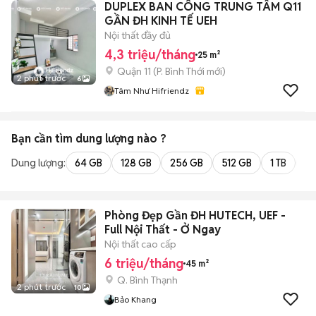
DUPLEX BAN CÔNG TRUNG TÂM Q11
GẦN ĐH KINH TẾ UEH
Nội thất đầy đủ
4,3 triệu/tháng
25 m²
Quận 11
(
P. Bình Thới
mới)
2 phút trước
6
Tâm Như Hifriendz
Bạn cần tìm
dung lượng
nào ?
Dung lượng:
64 GB
128 GB
256 GB
512 GB
1 TB
2 
Phòng Đẹp Gần ĐH HUTECH, UEF -
Full Nội Thất - Ở Ngay
Nội thất cao cấp
6 triệu/tháng
45 m²
Q. Bình Thạnh
2 phút trước
10
Bảo Khang