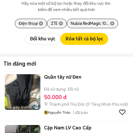
Hãy xóa một số bộ lọc hoặc thay đổi khu vực tìm 
kiếm để xem nhiều kết quả hơn
Điện thoại
ZTE
Nubia RedMagic 10...
Đổi khu vực
Xóa tất cả bộ lọc
Tin đăng mới
Quần tây nữ Đen
Đã sử dụng
Đồ nữ
50.000 đ
Thành phố Thủ Đức
(
P. Tăng Nhơn Phú
mới)
36 giây trước
1
N
1
đã bán
Nguyễn Thảo
Cặp Nam LV Cao Cấp