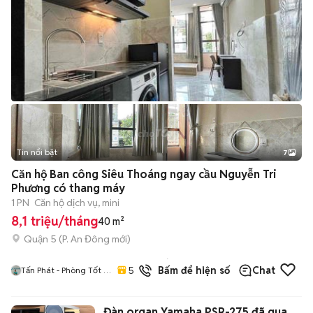
Tin nổi bật
7
+
2
Căn hộ Ban công Siêu Thoáng ngay cầu Nguyễn Tri
Phương có thang máy
1 PN
Căn hộ dịch vụ, mini
8,1 triệu/tháng
40 m²
Quận 5
(
P. An Đông
mới)
10
đã
5.0
Bấm để hiện số
Chat
Tấn Phát - Phòng Tốt /
bán
Giá Tốt / Uy Tín
Đàn organ Yamaha PSR-275 đã qua