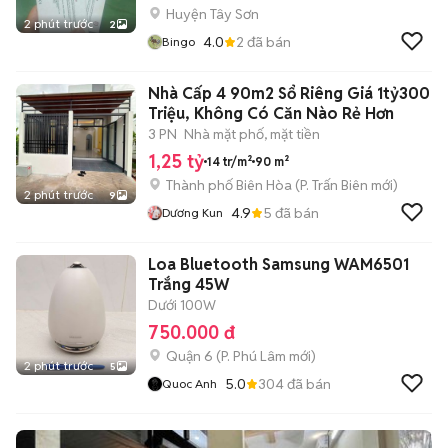
Huyện Tây Sơn
2 phút trước
2
4.0
2
đã bán
Bingo
Nhà Cấp 4 90m2 Sổ Riêng Giá 1tỷ300
Triệu, Không Có Căn Nào Rẻ Hơn
3 PN
Nhà mặt phố, mặt tiền
1,25 tỷ
14 tr/m²
90 m²
Thành phố Biên Hòa
(
P. Trấn Biên
mới)
2 phút trước
9
4.9
5
đã bán
Dương Kun
Loa Bluetooth Samsung WAM6501
Trắng 45W
Dưới 100W
750.000 đ
Quận 6
(
P. Phú Lâm
mới)
2 phút trước
5
5.0
304
đã bán
Quoc Anh