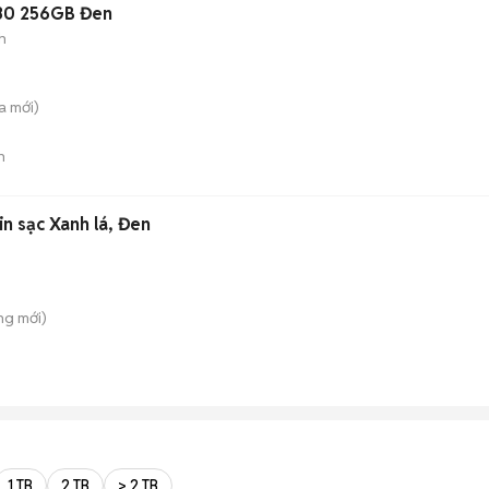
30 256GB Đen
h
a
mới)
n
n sạc Xanh lá, Đen
ông
mới)
1 TB
2 TB
> 2 TB