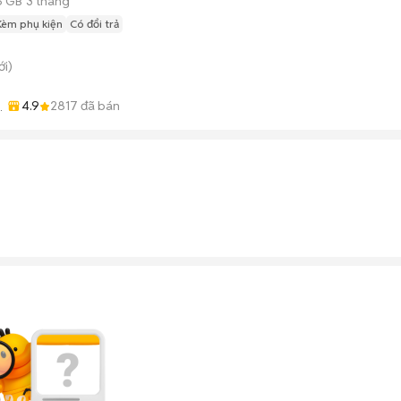
6 GB
3 tháng
Kèm phụ kiện
Có đổi trả
i)
4.9
2817
đã bán
-