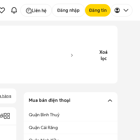
Đăng nhập
Đăng tin
Liên hệ
Xoá
lọc
a hàng
Mua bán điện thoại
Quận Bình Thuỷ
ới
Quận Cái Răng