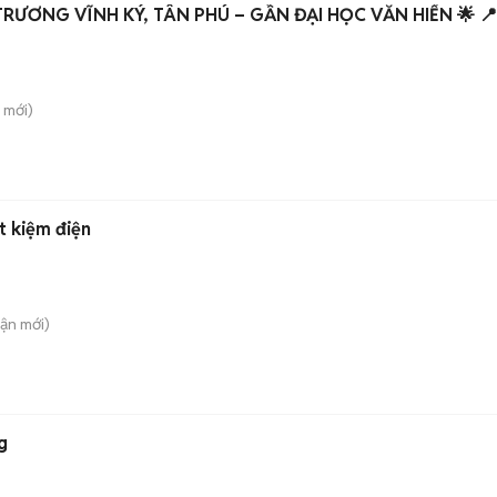
🌟 STUDIO CHÍNH CHỦ TRƯƠNG VĨNH KÝ, TÂN PHÚ – GẦN ĐẠI HỌC VĂN HIẾN 🌟 📍
mới)
t kiệm điện
uận
mới)
g