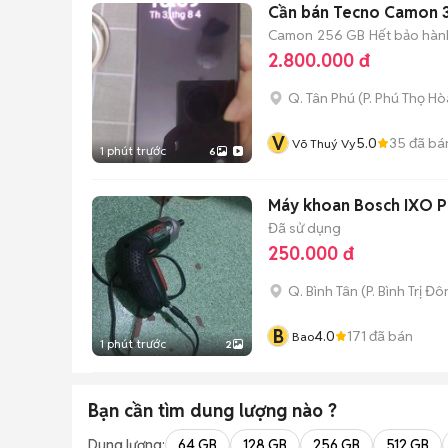
Cần bán Tecno Camon 
Camon
256 GB
Hết bảo hàn
2.800.000 đ
Q. Tân Phú
(
P. Phú Thọ Hò
V
5.0
35
đã bá
Võ Thuý Vy
1 phút trước
6
Máy khoan Bosch IXO Pi
Đã sử dụng
250.000 đ
Q. Bình Tân
(
P. Bình Trị Đ
B
4.0
171
đã bán
Bao
1 phút trước
2
Bạn cần tìm
dung lượng
nào ?
Dung lượng:
64 GB
128 GB
256 GB
512 GB