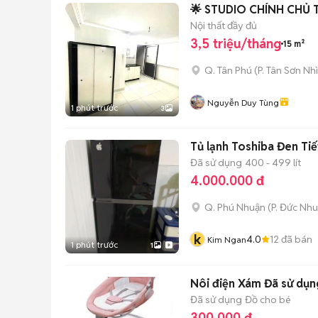
Nội thất đầy đủ
3,5 triệu/tháng
15 m²
Q. Tân Phú
(
P. Tân Sơn Nhì
Nguyễn Duy Tùng
1 phút trước
3
Tủ lạnh Toshiba Đen Tiế
Đã sử dụng
400 - 499 lít
4.000.000 đ
Q. Phú Nhuận
(
P. Đức Nh
k
4.0
12
đã bán
Kim Ngan
1 phút trước
1
Nôi điện Xám Đã sử dụn
Đã sử dụng
Đồ cho bé
300.000 đ