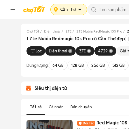
Cần Thơ
Chợ Tốt
Điện thoại
ZTE
ZTE Nubia RedMagic 10S Pro
Z
1 Zte Nubia Redmagic 10s Pro cũ Cần Thơ đẹp
Lọc
Điện thoại
ZTE
4729
Giá
Dung lượng:
64 GB
128 GB
256 GB
512 GB
Siêu thị điện tử
Tất cả
Cá nhân
Bán chuyên
Red Magic 10S