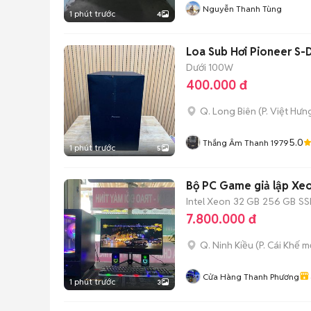
Nguyễn Thanh Tùng
1 phút trước
4
Loa Sub Hơi Pioneer 
Dưới 100W
400.000 đ
Q. Long Biên
(
P. Việt Hưn
5.0
Thắng Âm Thanh 1979
1 phút trước
5
Bộ PC Game giả lập X
Intel Xeon
32 GB
256 GB
SS
7.800.000 đ
Q. Ninh Kiều
(
P. Cái Khế
mớ
Cửa Hàng Thanh Phương
1 phút trước
3