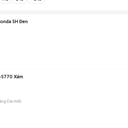
Honda SH Đen
-S770 Xám
rảng Dài
mới)