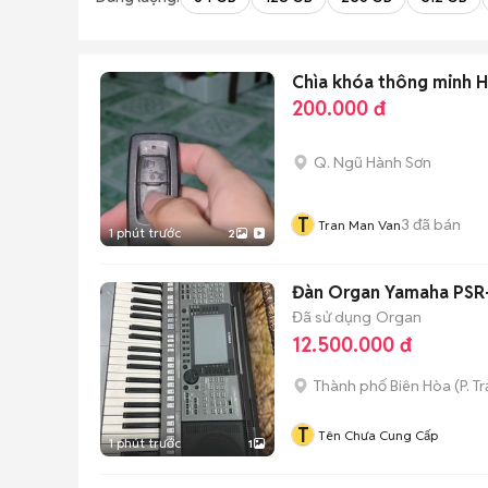
Chìa khóa thông minh 
200.000 đ
Q. Ngũ Hành Sơn
T
3
đã bán
Tran Man Van
1 phút trước
2
Đàn Organ Yamaha PSR
Đã sử dụng
Organ
12.500.000 đ
Thành phố Biên Hòa
(
P. T
T
Tên Chưa Cung Cấp
1 phút trước
1