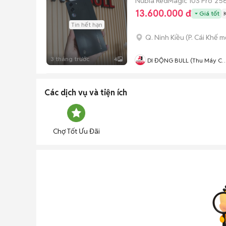
Nubia RedMagic 10S Pro
25
13.600.000 đ
Giá tốt
Tin hết hạn
Q. Ninh Kiều
(
P. Cái Khế
mớ
3 tháng trước
4
DI ĐỘNG BULL (Thu Máy Cũ 
Góp Ko Cần Trả Trước)
Các dịch vụ và tiện ích
Chợ Tốt Ưu Đãi