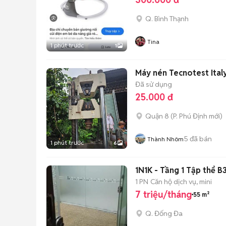
Q. Bình Thạnh
Tina
1 phút trước
1
Máy nén Tecnotest Ital
Đã sử dụng
25.000 đ
Quận 8
(
P. Phú Định
mới)
5
đã bán
Thành Nhôm
1 phút trước
6
1N1K - Tầng 1 Tập thể B
1 PN
Căn hộ dịch vụ, mini
7 triệu/tháng
55 m²
Q. Đống Đa