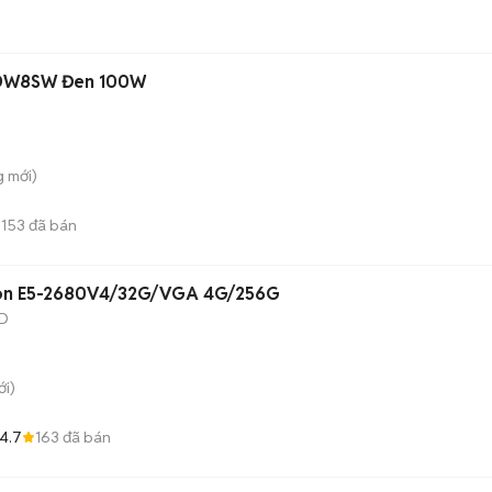
S-DW8SW Đen 100W
g
mới)
153
đã bán
eon E5-2680V4/32G/VGA 4G/256G
D
i)
4.7
163
đã bán