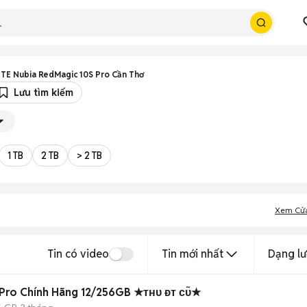
TE Nubia RedMagic 10S Pro Cần Thơ
Lưu tìm kiếm
1 TB
2 TB
> 2 TB
Xem Cử
Tin có video
Tin mới nhất
Dạng lư
 Pro Chính Hãng 12/256GB ★ᴛʜᴜ ᴆᴛ ᴄᴜ̃★