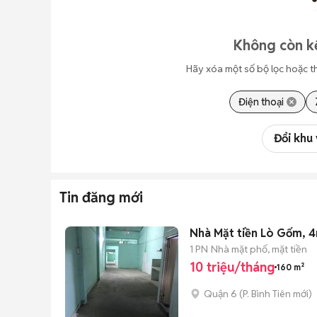
Không còn kế
Hãy xóa một số bộ lọc hoặc t
Điện thoại
Đổi khu
Tin đăng mới
Nhà Mặt tiền Lò Gốm, 4m
1 PN
Nhà mặt phố, mặt tiền
10 triệu/tháng
160 m²
Quận 6
(
P. Bình Tiên
mới)