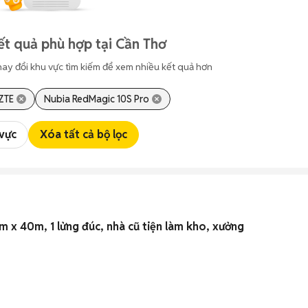
t quả phù hợp tại Cần Thơ
hay đổi khu vực tìm kiếm để xem nhiều kết quả hơn
ZTE
Nubia RedMagic 10S Pro
 vực
Xóa tất cả bộ lọc
 x 40m, 1 lửng đúc, nhà cũ tiện làm kho, xưởng