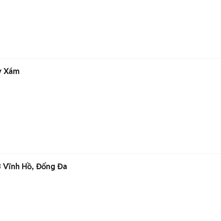
y Xám
3 Vĩnh Hồ, Đống Đa