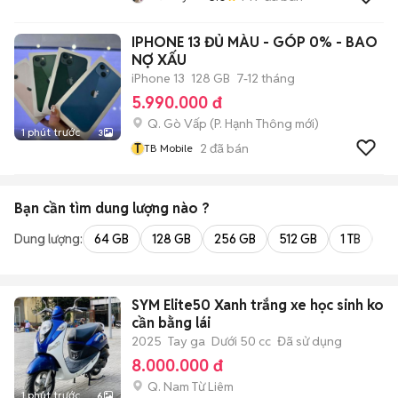
IPHONE 13 ĐỦ MÀU - GÓP 0% - BAO
NỢ XẤU
iPhone 13
128 GB
7-12 tháng
5.990.000 đ
Q. Gò Vấp
(
P. Hạnh Thông
mới)
1 phút trước
3
T
2
đã bán
TB Mobile
Bạn cần tìm
dung lượng
nào ?
Dung lượng:
64 GB
128 GB
256 GB
512 GB
1 TB
2 
SYM Elite50 Xanh trắng xe học sinh ko
cần bằng lái
2025
Tay ga
Dưới 50 cc
Đã sử dụng
8.000.000 đ
Q. Nam Từ Liêm
1 phút trước
6