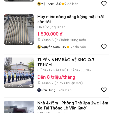
V
3.0
9
đã bán
VIỆT ANH
Máy nước nóng năng lượng mặt trời
còn tốt
Đã sử dụng
Khác
1.500.000 đ
Quận 8
(
P. Chánh Hưng
mới)
1 phút trước
2
N
3.9
57
đã bán
Nguyễn Nam
TUYỂN 6 NV BẢO VỆ KHO Q.7
TP.HCM
CÔNG TY BẢO VỆ HOÀNG LONG
Đến 8 triệu/tháng
Quận 7
(
P. Phú Thuận
mới)
1 phút trước
1
5
đã bán
Trần Hùng
Nhà 4x15m 1 Phòng Thờ 3pn 2wc Hẻm
Xe Tải Thông Lê Văn Quới