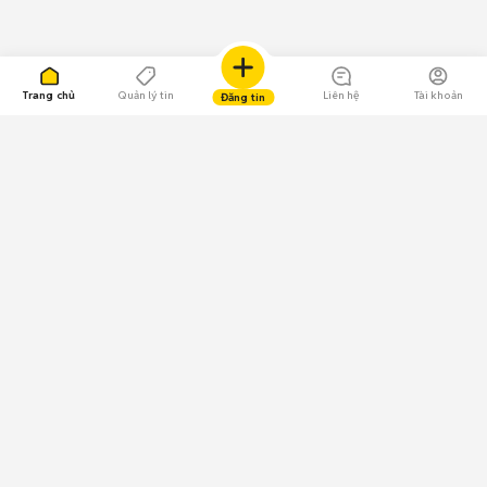
Trang chủ
Quản lý tin
Liên hệ
Tài khoản
Đăng tin
109.000 Bình chọn
Tải ứng dụng Chợ Tốt
Về Chợ Tốt
Quy chế sàn
Chính sách bảo mật
Giải quyết tranh chấp
CÔNG TY TNHH CHỢ TỐT - Người đại diện theo pháp luật:
Nguyễn Trọng Tấn; GPDKKD: 0312120782 do Sở KH & ĐT TP.HCM cấp ngày
11/01/2013;
GPMXH: 185/GP-BTTTT do Bộ Thông tin và Truyền thông