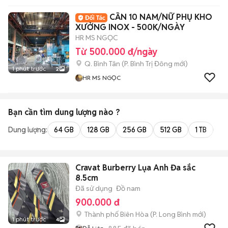
CẦN 10 NAM/NỮ PHỤ KHO
XƯỞNG INOX - 500K/NGÀY
HR MS NGỌC
Từ 500.000 đ/ngày
Q. Bình Tân
(
P. Bình Trị Đông
mới)
1 phút trước
2
HR MS NGỌC
Bạn cần tìm
dung lượng
nào ?
Dung lượng:
64 GB
128 GB
256 GB
512 GB
1 TB
2 
Cravat Burberry Lụa Anh Đa sắc
8.5cm
Đã sử dụng
Đồ nam
900.000 đ
Thành phố Biên Hòa
(
P. Long Bình
mới)
1 phút trước
4