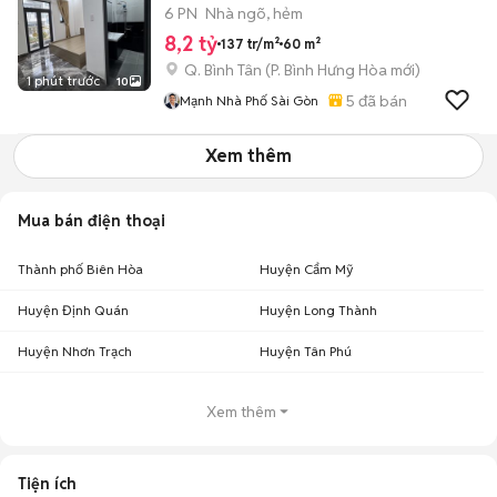
TL
6 PN
Nhà ngõ, hẻm
8,2 tỷ
137 tr/m²
60 m²
Q. Bình Tân
(
P. Bình Hưng Hòa
mới)
1 phút trước
10
5
đã bán
Mạnh Nhà Phố Sài Gòn
Xem thêm
Mua bán điện thoại
Thành phố Biên Hòa
Huyện Cẩm Mỹ
Huyện Định Quán
Huyện Long Thành
Huyện Nhơn Trạch
Huyện Tân Phú
Xem thêm
Tiện ích