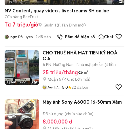
Tin nổi bật
1
NV Content, quay video , livestreams BH online
Cửa hàng BeeFruit
Từ 7 triệu/giờ
Quận 1
(
P. Tân Định
mới)
2
đã bán
Bấm để hiện số
Chat
Phạm Đài Uyên
CHO THUÊ NHÀ MAT TIEN KÝ HOÀ
Q.5
5 PN
Hướng Nam
Nhà mặt phố, mặt tiền
25 triệu/tháng
26 m²
Quận 5
(
P. Chợ Lớn
mới)
1 phút trước
4
5.0
22
đã bán
Duy Lưu
Máy ảnh Sony A6000 16-50mm Xám
Đã sử dụng (chưa sửa chữa)
8.000.000 đ
Q. Đống Đa
(
P. Láng
mới)