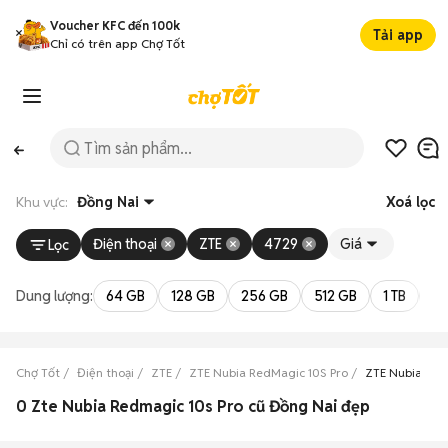
Voucher KFC đến 100k
Tải app
Chỉ có trên app Chợ Tốt
Khu vực:
Đồng Nai
Xoá lọc
Điện thoại
ZTE
4729
Giá
Lọc
Dung lượng:
64 GB
128 GB
256 GB
512 GB
1 TB
2 
Chợ Tốt
Điện thoại
ZTE
ZTE Nubia RedMagic 10S Pro
ZTE Nubia Red
0 Zte Nubia Redmagic 10s Pro cũ Đồng Nai đẹp