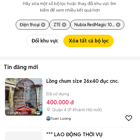
Hãy xóa một số bộ lọc hoặc thay đổi khu vực tìm 
kiếm để xem nhiều kết quả hơn
Điện thoại
ZTE
Nubia RedMagic 10...
Đổi khu vực
Xóa tất cả bộ lọc
Tin đăng mới
Lồng chum size 26x40 đục cnc.
Đã sử dụng
400.000 đ
Quận 4
(
P. Khánh Hội
mới)
1 phút trước
4
Tuan Luong
*** LAO ĐỘNG THỜI VỤ