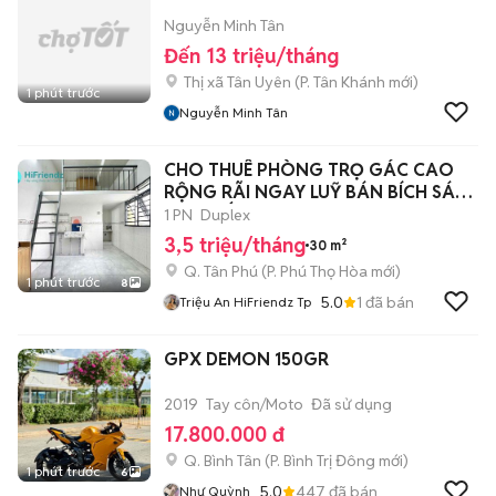
Nguyễn Minh Tân
Đến 13 triệu/tháng
Thị xã Tân Uyên
(
P. Tân Khánh
mới)
1 phút trước
Nguyễn Minh Tân
CHO THUÊ PHÒNG TRỌ GÁC CAO
RỘNG RÃI NGAY LUỸ BÁN BÍCH SÁT
VĂN HIẾN
1 PN
Duplex
3,5 triệu/tháng
30 m²
Q. Tân Phú
(
P. Phú Thọ Hòa
mới)
1 phút trước
8
5.0
1
đã bán
Triệu An HiFriendz Tp
GPX DEMON 150GR
2019
Tay côn/Moto
Đã sử dụng
17.800.000 đ
Q. Bình Tân
(
P. Bình Trị Đông
mới)
1 phút trước
6
5.0
447
đã bán
Như Quỳnh