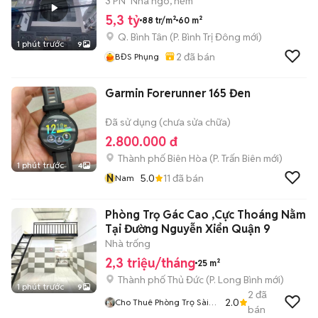
3 PN
Nhà ngõ, hẻm
5,3 tỷ
88 tr/m²
60 m²
Q. Bình Tân
(
P. Bình Trị Đông
mới)
1 phút trước
9
2
đã bán
BĐS Phụng
Garmin Forerunner 165 Đen
Đã sử dụng (chưa sửa chữa)
2.800.000 đ
Thành phố Biên Hòa
(
P. Trấn Biên
mới)
1 phút trước
4
N
5.0
11
đã bán
Nam
Phòng Trọ Gác Cao ,Cực Thoáng Nằm
Tại Đường Nguyễn Xiển Quận 9
Nhà trống
2,3 triệu/tháng
25 m²
Thành phố Thủ Đức
(
P. Long Bình
mới)
1 phút trước
9
2
đã
2.0
Cho Thuê Phòng Trọ Sài
bán
Gòn