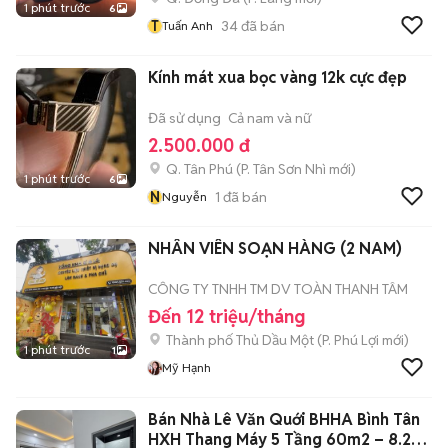
1 phút trước
6
T
34
đã bán
Tuấn Anh
Kính mát xua bọc vàng 12k cực đẹp
Đã sử dụng
Cả nam và nữ
2.500.000 đ
Q. Tân Phú
(
P. Tân Sơn Nhì
mới)
1 phút trước
6
N
1
đã bán
Nguyễn
NHÂN VIÊN SOẠN HÀNG (2 NAM)
CÔNG TY TNHH TM DV TOÀN THANH TÂM
Đến 12 triệu/tháng
Thành phố Thủ Dầu Một
(
P. Phú Lợi
mới)
1 phút trước
1
Mỹ Hạnh
Bán Nhà Lê Văn Quới BHHA Bình Tân
HXH Thang Máy 5 Tầng 60m2 – 8.2T