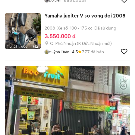
885
đã bán
Đỗ Liên
Yamaha jupiter V so vong doi 2008
2008
Xe số
100 - 175 cc
Đã sử dụng
3.550.000 đ
Q. Phú Nhuận
(
P. Đức Nhuận
mới)
1 phút trước
5
4.5
777
đã bán
Huỳnh Thân