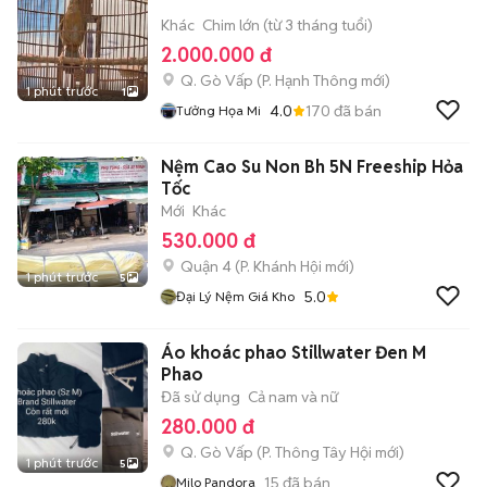
Khác
Chim lớn (từ 3 tháng tuổi)
2.000.000 đ
Q. Gò Vấp
(
P. Hạnh Thông
mới)
1 phút trước
1
4.0
170
đã bán
Tưởng Họa Mi
Nệm Cao Su Non Bh 5N Freeship Hỏa
Tốc
Mới
Khác
530.000 đ
Quận 4
(
P. Khánh Hội
mới)
1 phút trước
5
5.0
Đại Lý Nệm Giá Kho
Áo khoác phao Stillwater Đen M
Phao
Đã sử dụng
Cả nam và nữ
280.000 đ
Q. Gò Vấp
(
P. Thông Tây Hội
mới)
1 phút trước
5
15
đã bán
Milo Pandora