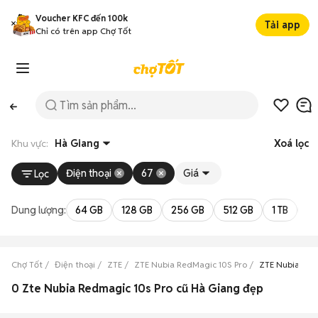
Voucher KFC đến 100k
Tải app
Chỉ có trên app Chợ Tốt
Khu vực:
Hà Giang
Xoá lọc
Điện thoại
67
Giá
Lọc
Dung lượng:
64 GB
128 GB
256 GB
512 GB
1 TB
2 
Chợ Tốt
Điện thoại
ZTE
ZTE Nubia RedMagic 10S Pro
ZTE Nubia Red
0 Zte Nubia Redmagic 10s Pro cũ Hà Giang đẹp