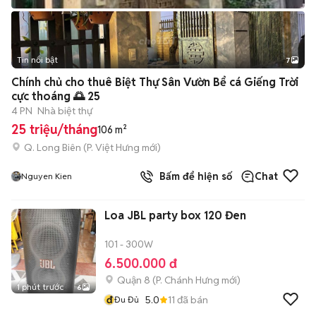
Tin nổi bật
7
+
2
Chính chủ cho thuê Biệt Thự Sân Vườn Bể cá Giếng Trời
cực thoáng 🌅 25
4 PN
Nhà biệt thự
25 triệu/tháng
106 m²
Q. Long Biên
(
P. Việt Hưng
mới)
Bấm để hiện số
Chat
Nguyen Kien
Loa JBL party box 120 Đen
101 - 300W
6.500.000 đ
Quận 8
(
P. Chánh Hưng
mới)
1 phút trước
6
đ
5.0
11
đã bán
Đu Đủ