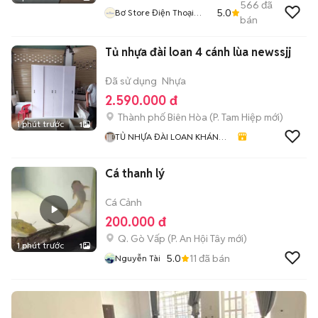
566
đã
5.0
Bơ Store Điện Thoại
bán
Xách Tay
Tủ nhựa đài loan 4 cánh lùa newssjj
Đã sử dụng
Nhựa
2.590.000 đ
Thành phố Biên Hòa
(
P. Tam Hiệp
mới)
1 phút trước
1
TỦ NHỰA ĐÀI LOAN KHÁNH
HUYỀN 678
Cá thanh lý
Cá Cảnh
200.000 đ
Q. Gò Vấp
(
P. An Hội Tây
mới)
1 phút trước
1
5.0
11
đã bán
Nguyễn Tài