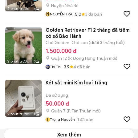
Huyện Nhà Bè
2 phút trước
4
N
5.0
3
đã bán
NGUYỄN TRÀ
Golden Retriever F1 2 tháng đã tiêm
có sổ Bảo Hành
Chó Golden
Chó con (dưới 3 tháng tuổi)
1.500.000 đ
Quận 12
(
P. Đông Hưng Thuận
mới)
2 phút trước
3
3.9
4
đã bán
Thi Thi
Két sắt mini Kim loại Trắng
Đã sử dụng
50.000 đ
Quận 7
(
P. Tân Thuận
mới)
2 phút trước
2
T
1
đã bán
Trọng Nguyễn
Xem thêm