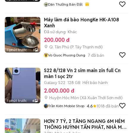
Dân Thường Bán Đất
Máy làm đá bào HongKe HK-A108
Xanh
Đã sử dụng
Khác
200.000 đ
Q. Tân Phú
(
P. Tây Thạnh
mới)
1 phút trước
3
V
7
đã bán
Vo Quoc Phuong Dung
S22 8/128 Vn 2 sim main zin full Cn
màn 1 sọc 2tr
Galaxy S22
128 GB
Hết bảo hành
2.000.000 đ
Huyện Hóc Môn
(
Xã Xuân Thới Sơn
mới)
1 phút trước
6
4.6
1018
đã bán
Trần Kiên Mobile Shop
HƠN 7 TỶ, 2 TẦNG NGANG 6M HẺM
THÔNG HUỲNH TẤN PHÁT, NHÀ MỚI