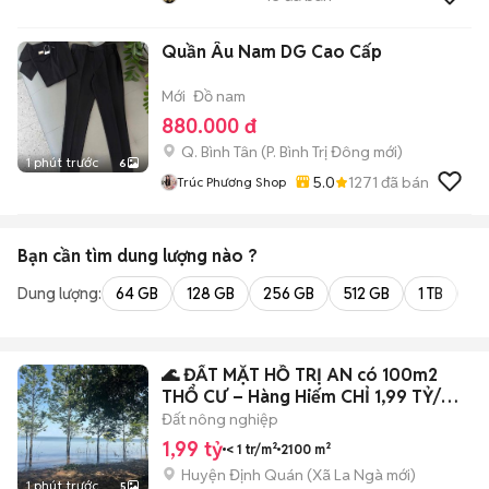
Quần Âu Nam DG Cao Cấp
Mới
Đồ nam
880.000 đ
Q. Bình Tân
(
P. Bình Trị Đông
mới)
1 phút trước
6
5.0
1271
đã bán
Trúc Phương Shop
Bạn cần tìm
dung lượng
nào ?
Dung lượng:
64 GB
128 GB
256 GB
512 GB
1 TB
2 
🌊 ĐẤT MẶT HỒ TRỊ AN có 100m2
THỔ CƯ – Hàng Hiếm CHỈ 1,99 TỶ/
2100m2
Đất nông nghiệp
1,99 tỷ
< 1 tr/m²
2100 m²
Huyện Định Quán
(
Xã La Ngà
mới)
1 phút trước
5