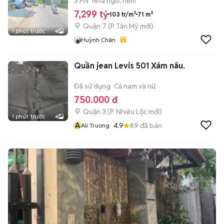
VÀO Ở NGAY
3 PN
Nhà ngõ, hẻm
7,299 tỷ
103 tr/m²
71 m²
Quận 7
(
P. Tân Mỹ
mới)
1 phút trước
4
Huỳnh Chân
Quần jean Levis 501 Xám nâu.
Đã sử dụng
Cả nam và nữ
750.000 đ
Quận 3
(
P. Nhiêu Lộc
mới)
1 phút trước
4
A
4.9
89
đã bán
Ali Truong