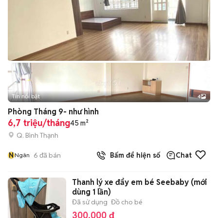
Tin nổi bật
4
Phòng Tháng 9- như hình
6,7 triệu/tháng
45 m²
Q. Bình Thạnh
N
6
đã bán
Bấm để hiện số
Chat
Ngân
Thanh lý xe đẩy em bé Seebaby (mới
dùng 1 lần)
Đã sử dụng
Đồ cho bé
300.000 đ