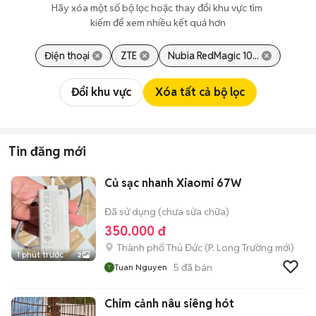
Hãy xóa một số bộ lọc hoặc thay đổi khu vực tìm 
kiếm để xem nhiều kết quả hơn
Điện thoại
ZTE
Nubia RedMagic 10...
Đổi khu vực
Xóa tất cả bộ lọc
Tin đăng mới
Củ sạc nhanh Xiaomi 67W
Đã sử dụng (chưa sửa chữa)
350.000 đ
Thành phố Thủ Đức
(
P. Long Trường
mới)
1 phút trước
2
5
đã bán
Tuan Nguyen
Chim cảnh nâu siêng hót