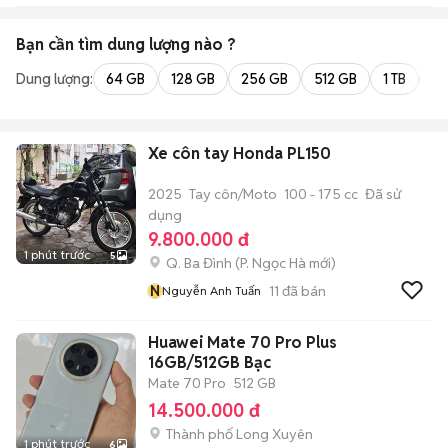
Bạn cần tìm
dung lượng
nào ?
Dung lượng:
64 GB
128 GB
256 GB
512 GB
1 TB
2 
Xe côn tay Honda PL150
2025
Tay côn/Moto
100 - 175 cc
Đã sử
dụng
9.800.000 đ
1 phút trước
5
Q. Ba Đình
(
P. Ngọc Hà
mới)
N
11
đã bán
Nguyễn Anh Tuấn
Huawei Mate 70 Pro Plus
16GB/512GB Bạc
Mate 70 Pro
512 GB
14.500.000 đ
Thành phố Long Xuyên
1 phút trước
6