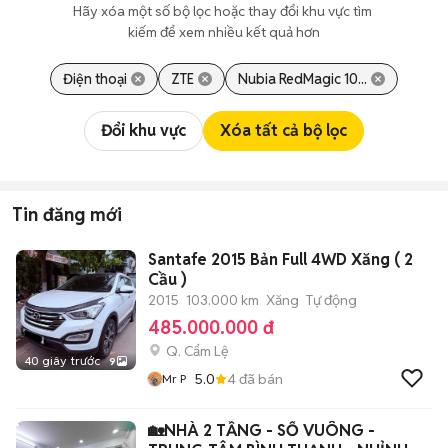
Hãy xóa một số bộ lọc hoặc thay đổi khu vực tìm 
kiếm để xem nhiều kết quả hơn
Điện thoại
ZTE
Nubia RedMagic 10...
Đổi khu vực
Xóa tất cả bộ lọc
Tin đăng mới
Santafe 2015 Bản Full 4WD Xăng ( 2
Cầu )
2015
103.000 km
Xăng
Tự động
485.000.000 đ
Q. Cẩm Lệ
40 giây trước
9
5.0
4
đã bán
Mr P
🏡NHÀ 2 TẦNG - SỔ VUÔNG -