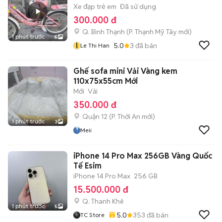
Xe đạp trẻ em
Đã sử dụng
300.000 đ
Q. Bình Thạnh
(
P. Thạnh Mỹ Tây
mới)
1 phút trước
6
l
5.0
3
đã bán
Le Thi Han
Ghế sofa mini Vải Vàng kem
110x75x55cm Mới
Mới
Vải
350.000 đ
Quận 12
(
P. Thới An
mới)
1 phút trước
3
Meii
iPhone 14 Pro Max 256GB Vàng Quốc
Tế Esim
iPhone 14 Pro Max
256 GB
15.500.000 đ
Q. Thanh Khê
1 phút trước
5
5.0
353
đã bán
TC Store