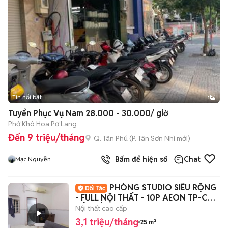
Tin nổi bật
1
Tuyển Phục Vụ Nam 28.000 - 30.000/ giờ
Phở Khô Hoa Pơ Lang
Đến 9 triệu/tháng
Q. Tân Phú
(
P. Tân Sơn Nhì
mới)
Bấm để hiện số
Chat
Mạc Nguyễn
PHÒNG STUDIO SIÊU RỘNG
- FULL NỘI THẤT - 10P AEON TP-CỬA
SỔ GIẾNG TRỜI
Nội thất cao cấp
3,1 triệu/tháng
25 m²