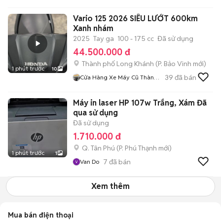
Vario 125 2026 SIÊU LƯỚT 600km
Xanh nhám
2025
Tay ga
100 - 175 cc
Đã sử dụng
44.500.000 đ
Thành phố Long Khánh
(
P. Bảo Vinh
mới)
1 phút trước
10
39
đã bán
Cửa Hàng Xe Máy Cũ Thành
Phát Đồng Nai
Máy in laser HP 107w Trắng, Xám Đã
qua sử dụng
Đã sử dụng
1.710.000 đ
Q. Tân Phú
(
P. Phú Thạnh
mới)
1 phút trước
1
7
đã bán
Van Do
Xem thêm
Mua bán điện thoại