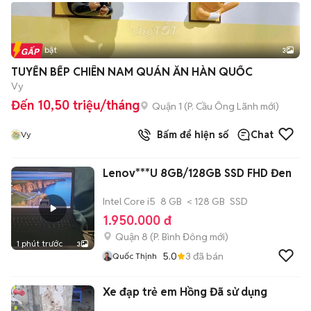
Tin nổi bật
3
TUYỂN BẾP CHIÊN NAM QUÁN ĂN HÀN QUỐC
Vy
Đến 10,50 triệu/tháng
Quận 1
(
P. Cầu Ông Lãnh
mới)
Bấm để hiện số
Chat
Vy
Lenov***U 8GB/128GB SSD FHD Đen
Intel Core i5
8 GB
< 128 GB
SSD
1.950.000 đ
Quận 8
(
P. Bình Đông
mới)
1 phút trước
3
5.0
3
đã bán
Quốc Thịnh
Xe đạp trẻ em Hồng Đã sử dụng