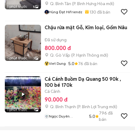
Q. Bình Tân
(
P. Bình Hưng Hòa
mới)
1 phút trước
5
130
đã bán
Hùng Đạt HiFriendz
Chậu rửa mặt Gỗ, Kim loại, Gốm Nâu
Đã sử dụng
800.000 đ
Q. Gò Vấp
(
P. Hạnh Thông
mới)
1 phút trước
3
V
5.0
76
đã bán
Viet Dung
Cá Cánh Buồm Dạ Quang 50 90k ,
100 bé 170k
Cá Cảnh
90.000 đ
Q. Bình Thạnh
(
P. Bình Lợi Trung
mới)
1 phút trước
1
796
đã
5.0
Ngọc Duyên
bán
Aquarium