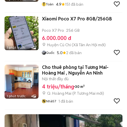
T
4.9
151
đã bán
Toàn
Xiaomi Poco X7 Pro 8GB/256GB
Poco X7 Pro
256 GB
6.000.000 đ
Huyện Củ Chi
(
Xã Tân An Hội
mới)
1 phút trước
4
5.0
2
đã bán
Quốc
Cho thuê phòng tại Tương Mai-
Hoàng Mai , Nguyễn An Ninh
Nội thất đầy đủ
4 triệu/tháng
30 m²
Q. Hoàng Mai
(
P. Tương Mai
mới)
1 phút trước
4
N
1
đã bán
Nhà57