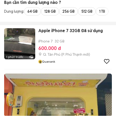
Bạn cần tìm
dung lượng
nào ?
Dung lượng:
64 GB
128 GB
256 GB
512 GB
1 TB
2 
Apple iPhone 7 32GB Đã sử dụng
iPhone 7
32 GB
600.000 đ
Q. Tân Phú
(
P. Phú Thạnh
mới)
1 phút trước
1
q
Quanank