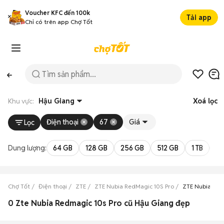
Voucher KFC đến 100k
Tải app
Chỉ có trên app Chợ Tốt
Khu vực:
Hậu Giang
Xoá lọc
Điện thoại
67
Giá
Lọc
Dung lượng:
64 GB
128 GB
256 GB
512 GB
1 TB
2 
Chợ Tốt
Điện thoại
ZTE
ZTE Nubia RedMagic 10S Pro
ZTE Nubia Red
0 Zte Nubia Redmagic 10s Pro cũ Hậu Giang đẹp