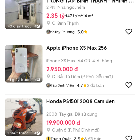
TRUNG TÂM BÌNH THẠNH - NHỈNH 2
TỶ
2 PN
Nhà ngõ, hẻm
2,35 tỷ
147 tr/m²
16 m²
Q. Bình Thạnh
40 giây trước
4
5.0
Kathy Phương
Apple iPhone XS Max 256
iPhone XS Max
64 GB
4-6 tháng
2.950.000 đ
Q. Bắc Từ Liêm
(
P. Phú Diễn
mới)
41 giây trước
4
4.7
2
đã bán
Táo Sinh Viên
Honda PS150i 2008 Cam đen
2008
Tay ga
Đã sử dụng
19.900.000 đ
Quận 8
(
P. Phú Định
mới)
1 phút trước
4
t
3.5
8
đã bán
Trung Quân