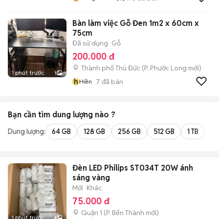
Bàn làm việc Gỗ Đen 1m2 x 60cm x
75cm
Đã sử dụng
Gỗ
200.000 đ
Thành phố Thủ Đức
(
P. Phước Long
mới)
1 phút trước
1
h
7
đã bán
Hiền
Bạn cần tìm
dung lượng
nào ?
Dung lượng:
64 GB
128 GB
256 GB
512 GB
1 TB
2 
Đèn LED Philips ST034T 20W ánh
sáng vàng
Mới
Khác
75.000 đ
Quận 1
(
P. Bến Thành
mới)
1 phút trước
4