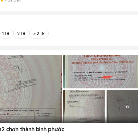
1 TB
2 TB
> 2 TB
+
2
2 chơn thành bình phước