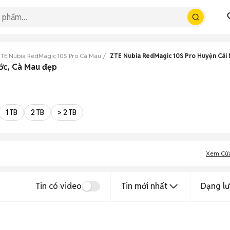
TE Nubia RedMagic 10S Pro Cà Mau
ZTE Nubia RedMagic 10S Pro Huyện Cái
ớc, Cà Mau đẹp
1 TB
2 TB
> 2 TB
Xem Cử
Tin có video
Tin mới nhất
Dạng lư