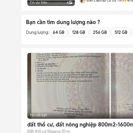
Bán Laptop Cũ Uy Tín
Tin ưu tiên
6
Bạn cần tìm
dung lượng
nào ?
Dung lượng:
64 GB
128 GB
256 GB
512 GB
Tin nổi bật
đất thổ cư, đất nông nghiệp 800m2-1600m
Đất thổ cư
Ngang 10 m