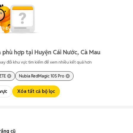
 phù hợp tại Huyện Cái Nước, Cà Mau
hay đổi khu vực tìm kiếm để xem nhiều kết quả hơn
ZTE
Nubia RedMagic 10S Pro
 vực
Xóa tất cả bộ lọc
rắng cũ