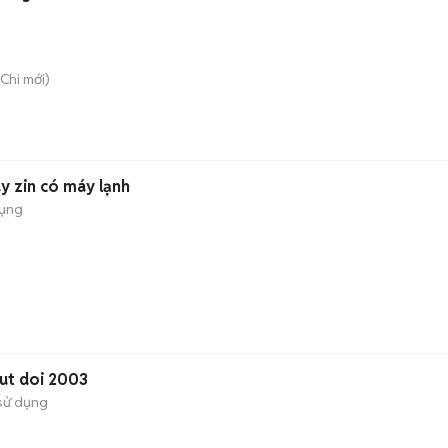
Chi
mới)
áy zin có máy lạnh
dụng
ut doi 2003
sử dụng