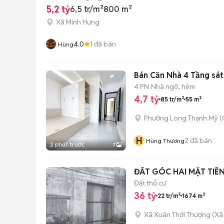
5,2 tỷ
6,5 tr/m²
800 m²
Xã Minh Hưng
4.0
1
đã bán
Hùng
Bán Căn Nhà 4 Tầng sát
4 PN
Nhà ngõ, hẻm
4,7 tỷ
85 tr/m²
55 m²
Phường Long Thạnh Mỹ (
H
2
đã bán
Hùng Thương
2 phút trước
7
ĐẤT GÓC HAI MẶT TIỀ
Đất thổ cư
36 tỷ
22 tr/m²
1674 m²
Xã Xuân Thới Thượng
(
Xã