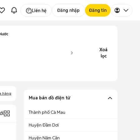
Đăng nhập
Đăng tin
Liên hệ
 Nước
Xoá
lọc
a hàng
Mua bán đồ điện tử
Thành phố Cà Mau
ới
Huyện Đầm Dơi
Huyện Năm Căn