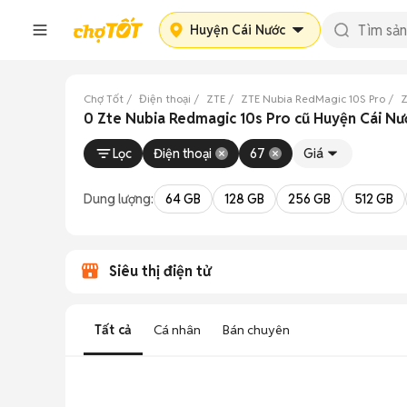
Huyện Cái Nước
Chợ Tốt
Điện thoại
ZTE
ZTE Nubia RedMagic 10S Pro
Z
0 Zte Nubia Redmagic 10s Pro cũ Huyện Cái Nư
Lọc
Điện thoại
67
Giá
Dung lượng:
64 GB
128 GB
256 GB
512 GB
Siêu thị điện tử
Tất cả
Cá nhân
Bán chuyên