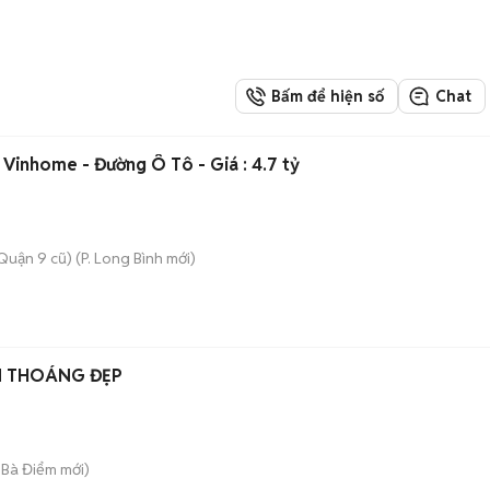
Bấm để hiện số
Chat
 Vinhome - Đường Ô Tô - Giá : 4.7 tỷ
Quận 9 cũ)
(
P. Long Bình
mới)
N THOÁNG ĐẸP
 Bà Điểm
mới)