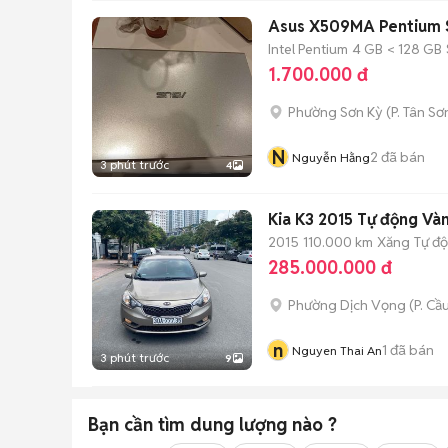
Asus X509MA Pentium S
Intel Pentium
4 GB
< 128 GB
1.700.000 đ
Phường Sơn Kỳ
(
P. Tân Sơ
N
2
đã bán
Nguyễn Hằng
3 phút trước
4
Kia K3 2015 Tự động Và
2015
110.000 km
Xăng
Tự đ
285.000.000 đ
Phường Dịch Vọng
(
P. Cầ
n
1
đã bán
Nguyen Thai An
3 phút trước
9
Bạn cần tìm
dung lượng
nào ?