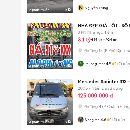
N
Nguyễn Trung
2 phút trước
8
NHÀ ĐẸP 
3 PN
Nhà ngõ, hẻm
3,1 tỷ
129 tr/m²
24 m²
Phường 15
(
P. Phú Định
mớ
4.9
1
đã bán
Phuong Phan
3 phút trước
12
Mercedes Sprinter 313 
2008
< 1 tấn
Đã sử dụng
125.000.000 đ
Phường 4
(
P. Chánh Hưng
4.6
1
đã bán
Đông Mai
3 phút trước
9