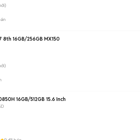
ới)
bán
 i7 8th 16GB/256GB MX150
ới)
n
10850H 16GB/512GB 15.6 Inch
SD
6
9
đã bán