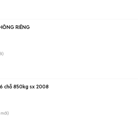
GIÁ TỐT . SỔ HỒNG RIÊNG
i)
-6 chỗ 850kg sx 2008
mới)