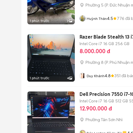
Phường 5
(
P. Đức Nhuận
m
4.5
776
đã 
Huỳnh Thân
1 phút trước
7
Razer Blade Stealth 13
Intel Core i7
16 GB
256 GB
8.000.000 đ
Phường 8
(
P. Phú Nhuận
m
4.8
351
đã bá
Duy Khánh
1 phút trước
4
Dell Precision 7550 i7-
Intel Core i7
16 GB
512 GB
S
12.900.000 đ
Phường Tân Sơn Nhì
4.