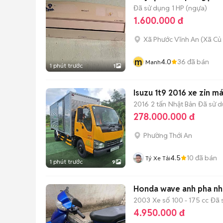
Đã sử dụng
1 HP (ngựa)
1.600.000 đ
Xã Phước Vĩnh An
(
Xã Củ 
m
4.0
36
đã bán
Manh
1 phút trước
1
Isuzu 1t9 2016 xe zin m
2016
2 tấn
Nhật Bản
Đã sử 
278.000.000 đ
Phường Thới An
4.5
10
đã bán
Tý Xe Tải
1 phút trước
9
Honda wave anh pha nh
2003
Xe số
100 - 175 cc
Đã 
4.950.000 đ