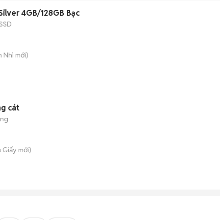
ilver 4GB/128GB Bạc
SSD
n Nhì
mới)
ng cát
ộng
u Giấy
mới)