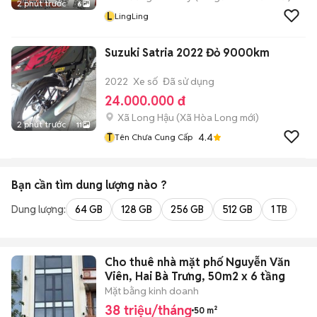
2 phút trước
6
L
LingLing
Suzuki Satria 2022 Đỏ 9000km
2022
Xe số
Đã sử dụng
24.000.000 đ
Xã Long Hậu
(
Xã Hòa Long
mới)
2 phút trước
11
T
4.4
Tên Chưa Cung Cấp
Bạn cần tìm
dung lượng
nào ?
Dung lượng:
64 GB
128 GB
256 GB
512 GB
1 TB
2 
Cho thuê nhà mặt phố Nguyễn Văn
Viên, Hai Bà Trưng, 50m2 x 6 tầng
Mặt bằng kinh doanh
38 triệu/tháng
50 m²