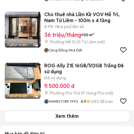
Cho thuê nhà Liền Kề VOV Mễ Trì,
Nam Từ Liêm - 100m x 4 tầng
8 PN
Nhà phố liền kề
36 triệu/tháng
100 m²
Phường Mễ Trì
(
P. Từ Liêm
mới)
7 phút trước
3
Cộng Đồng Nhà Đất
ROG Ally Z1E 16GB/512GB Trắng Đã
sử dụng
Đã sử dụng
9.500.000 đ
Phường Phú Thứ
(
P. Hưng Phú
mới)
7 phút trước
3
4.9
1282
đã bán
GAMESTORE 1992
Xem thêm
Mua bán đồ điện tử