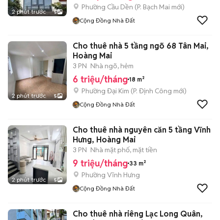
Phường Cầu Dền
(
P. Bạch Mai
mới)
2 phút trước
5
Cộng Đồng Nhà Đất
Cho thuê nhà 5 tầng ngõ 68 Tân Mai,
Hoàng Mai
3 PN
Nhà ngõ, hẻm
6 triệu/tháng
18 m²
Phường Đại Kim
(
P. Định Công
mới)
2 phút trước
5
Cộng Đồng Nhà Đất
Cho thuê nhà nguyên căn 5 tầng Vĩnh
Hưng, Hoàng Mai
3 PN
Nhà mặt phố, mặt tiền
9 triệu/tháng
33 m²
Phường Vĩnh Hưng
2 phút trước
5
Cộng Đồng Nhà Đất
Cho thuê nhà riêng Lạc Long Quân,