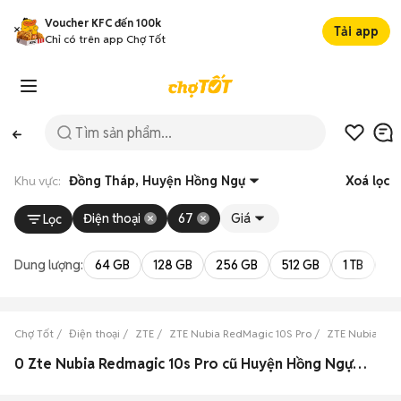
Voucher KFC đến 100k
Tải app
Chỉ có trên app Chợ Tốt
Khu vực:
Đồng Tháp, Huyện Hồng Ngự
Xoá lọc
Điện thoại
67
Giá
Lọc
Dung lượng:
64 GB
128 GB
256 GB
512 GB
1 TB
2 
Chợ Tốt
Điện thoại
ZTE
ZTE Nubia RedMagic 10S Pro
ZTE Nubia Red
0 Zte Nubia Redmagic 10s Pro cũ Huyện Hồng Ngự, Đồng Tháp đẹp