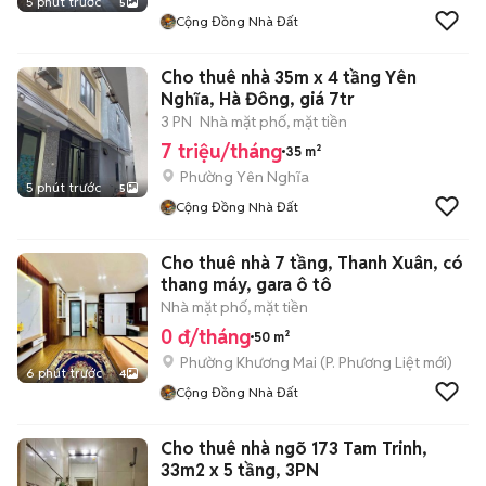
5 phút trước
5
Cộng Đồng Nhà Đất
Cho thuê nhà 35m x 4 tầng Yên
Nghĩa, Hà Đông, giá 7tr
3 PN
Nhà mặt phố, mặt tiền
7 triệu/tháng
35 m²
Phường Yên Nghĩa
5 phút trước
5
Cộng Đồng Nhà Đất
Cho thuê nhà 7 tầng, Thanh Xuân, có
thang máy, gara ô tô
Nhà mặt phố, mặt tiền
0 đ/tháng
50 m²
Phường Khương Mai
(
P. Phương Liệt
mới)
6 phút trước
4
Cộng Đồng Nhà Đất
Cho thuê nhà ngõ 173 Tam Trinh,
33m2 x 5 tầng, 3PN