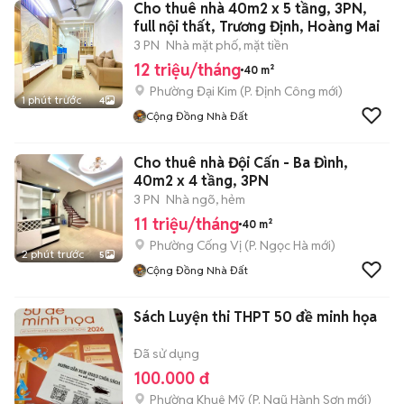
Cho thuê nhà 40m2 x 5 tầng, 3PN,
full nội thất, Trương Định, Hoàng Mai
3 PN
Nhà mặt phố, mặt tiền
12 triệu/tháng
40 m²
Phường Đại Kim
(
P. Định Công
mới)
1 phút trước
4
Cộng Đồng Nhà Đất
Cho thuê nhà Đội Cấn - Ba Đình,
40m2 x 4 tầng, 3PN
3 PN
Nhà ngõ, hẻm
11 triệu/tháng
40 m²
Phường Cống Vị
(
P. Ngọc Hà
mới)
2 phút trước
5
Cộng Đồng Nhà Đất
Sách Luyện thi THPT 50 đề minh họa
Đã sử dụng
100.000 đ
Phường Khuê Mỹ
(
P. Ngũ Hành Sơn
mới)