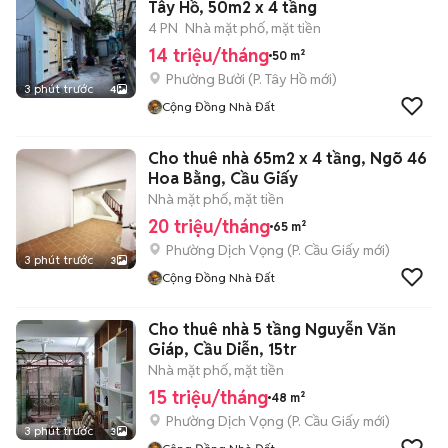
Tây Hồ, 50m2 x 4 tầng
4 PN
Nhà mặt phố, mặt tiền
14 triệu/tháng
50 m²
Phường Bưởi
(
P. Tây Hồ
mới)
3 phút trước
4
Cộng Đồng Nhà Đất
Cho thuê nhà 65m2 x 4 tầng, Ngõ 46
Hoa Bằng, Cầu Giấy
Nhà mặt phố, mặt tiền
20 triệu/tháng
65 m²
Phường Dịch Vọng
(
P. Cầu Giấy
mới)
3 phút trước
3
Cộng Đồng Nhà Đất
Cho thuê nhà 5 tầng Nguyễn Văn
Giáp, Cầu Diễn, 15tr
Nhà mặt phố, mặt tiền
15 triệu/tháng
48 m²
Phường Dịch Vọng
(
P. Cầu Giấy
mới)
3 phút trước
3