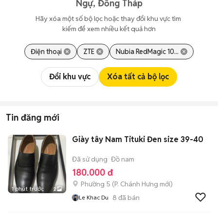
Ngự, Đồng Tháp
Hãy xóa một số bộ lọc hoặc thay đổi khu vực tìm 
kiếm để xem nhiều kết quả hơn
Điện thoại
ZTE
Nubia RedMagic 10...
Đổi khu vực
Xóa tất cả bộ lọc
Tin đăng mới
Giày tây Nam Tituki Đen size 39-40
Đã sử dụng
Đồ nam
180.000 đ
Phường 5
(
P. Chánh Hưng
mới)
1 phút trước
2
8
đã bán
Le Khac Du