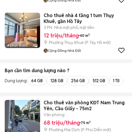
Cộng Đồng Nhà Đất
Cho thuê nhà 4 tầng 1 tum Thụy
Khuê, gần Hồ Tây
3 PN
Nhà mặt phố, mặt tiền
12 triệu/tháng
40 m²
Phường Thụy Khuê
(
P. Tây Hồ
mới)
4 phút trước
3
Cộng Đồng Nhà Đất
Bạn cần tìm
dung lượng
nào ?
Dung lượng:
64 GB
128 GB
256 GB
512 GB
1 TB
2 
Cho thuê văn phòng KĐT Nam Trung
Yên, Cầu Giấy - 75m2
Văn phòng
68 triệu/tháng
75 m²
Phường Mai Dịch
(
P. Phú Diễn
mới)