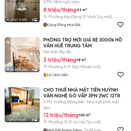
3 PN
Nhà ngõ, hẻm
8 triệu/tháng
33 m²
Phường Mai Động
(
P. Vĩnh Tuy
mới)
6 phút trước
5
Cộng Đồng Nhà Đất
PHÒNG TRỌ MỚI GIÁ RẺ 3000k HỒ
VĂN HUÊ TRUNG TÂM
Nội thất đầy đủ
3 triệu/tháng
18 m²
Phường 9
(
P. Đức Nhuận
mới)
6 phút trước
5
L
Lê Cảnh Diễn
CHO THUÊ NHÀ MẶT TIỀN HUỲNH
VĂN NGHỆ GÒ VẤP 3PN 2WC 12TR
3 PN
Hướng Đông Bắc
Nhà mặt phố, mặt
tiền
12 triệu/tháng
100 m²
7 phút trước
8
Phường 12
(
P. An Hội Tây
mới)
51
đã bán
Nhà Đất Khánh Đăng