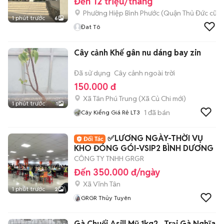
Đến 12 triệu/tháng
Phường Hiệp Bình Phước (Quận Thủ Đức cũ)
1 phút trước
6
Đat Tô
Cây cảnh Khế gân nu dáng bay zin
Đã sử dụng
Cây cảnh ngoài trời
150.000 đ
Xã Tân Phú Trung
(
Xã Củ Chi
mới)
1 phút trước
1
1
đã bán
Cây Kiểng Giá Rẻ LT3
✅LƯƠNG NGÀY-THỜI VỤ
KHO ĐÓNG GÓI-VSIP2 BÌNH DƯƠNG
CÔNG TY TNHH GRGR
Đến 350.000 đ/ngày
Xã Vĩnh Tân
1 phút trước
2
GRGR Thủy Tuyên
Gà Chuối Asill Mỹ 1kg2 . Trại Gà Nghĩa