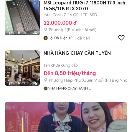
MSI Leopard 11UG i7-11800H 17.3 inch
16GB/1TB RTX 3070
Intel Core i7
16 GB
1 TB
SSD
22.000.000 đ
Phường 1
(
P. Vườn Lài
mới)
1 phút trước
5
1
đã bán
Hội Đồ Điện Tử
NHÀ HÀNG CHAY CẦN TUYỂN
Tên chưa cung cấp
Đến 8,50 triệu/tháng
Phường Hiệp Phú (Quận 9 cũ)
(
P. Tăng Nhơn 
1 phút trước
2
NHÀ HÀNG CHAY HẠNH
NGUYỆN