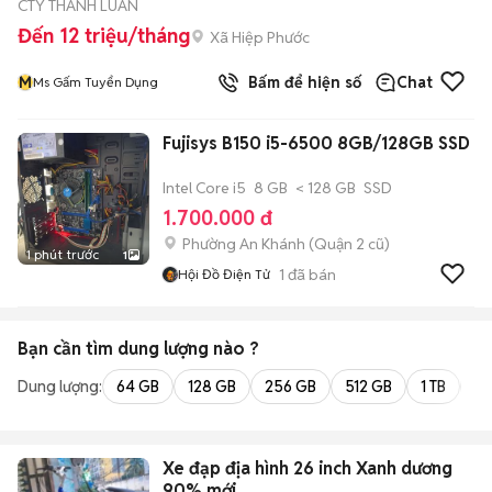
CTY THANH LUÂN
Đến 12 triệu/tháng
Xã Hiệp Phước
M
Bấm để hiện số
Chat
Ms Gấm Tuyển Dụng
Fujisys B150 i5-6500 8GB/128GB SSD
Intel Core i5
8 GB
< 128 GB
SSD
1.700.000 đ
Phường An Khánh (Quận 2 cũ)
1 phút trước
1
1
đã bán
Hội Đồ Điện Tử
Bạn cần tìm
dung lượng
nào ?
Dung lượng:
64 GB
128 GB
256 GB
512 GB
1 TB
2 
Xe đạp địa hình 26 inch Xanh dương
90% mới