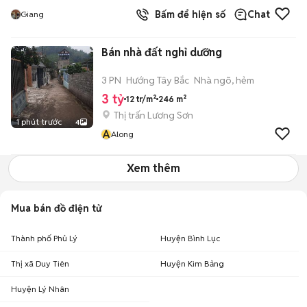
Bấm để hiện số
Chat
Giang
Bán nhà đất nghỉ dưỡng
3 PN
Hướng Tây Bắc
Nhà ngõ, hẻm
3 tỷ
12 tr/m²
246 m²
Thị trấn Lương Sơn
1 phút trước
4
A
Along
Xem thêm
Mua bán đồ điện tử
Thành phố Phủ Lý
Huyện Bình Lục
Thị xã Duy Tiên
Huyện Kim Bảng
Huyện Lý Nhân