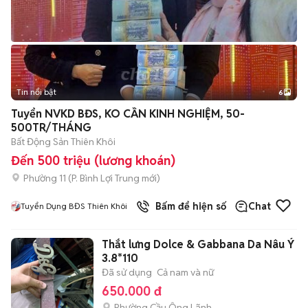
Tin nổi bật
6
+
2
Tuyển NVKD BĐS, KO CẦN KINH NGHIỆM, 50-
500TR/THÁNG
Bất Động Sản Thiên Khôi
Đến 500 triệu (lương khoán)
Phường 11
(
P. Bình Lợi Trung
mới)
Bấm để hiện số
Chat
Tuyển Dụng BĐS Thiên Khôi
Thắt lưng Dolce & Gabbana Da Nâu Ý
3.8*110
Đã sử dụng
Cả nam và nữ
650.000 đ
Phường Cầu Ông Lãnh