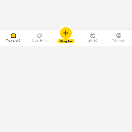
Trang chủ
Quản lý tin
Liên hệ
Tài khoản
Đăng tin
109.000 Bình chọn
Tải ứng dụng Chợ Tốt
Về Chợ Tốt
Quy chế sàn
Chính sách bảo mật
Giải quyết tranh chấp
CÔNG TY TNHH CHỢ TỐT - Người đại diện theo pháp luật: