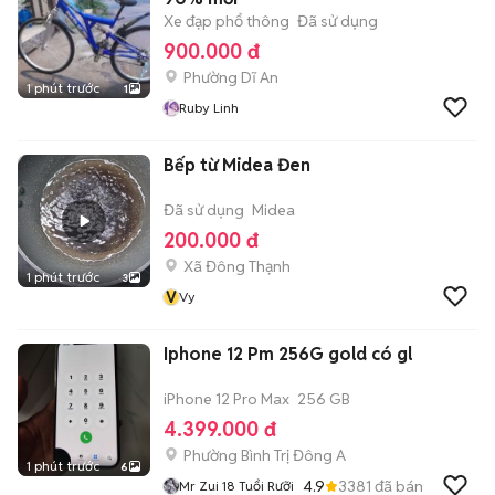
Xe đạp phổ thông
Đã sử dụng
900.000 đ
Phường Dĩ An
1 phút trước
1
Ruby Linh
Bếp từ Midea Đen
Đã sử dụng
Midea
200.000 đ
Xã Đông Thạnh
1 phút trước
3
V
Vy
Iphone 12 Pm 256G gold có gl
iPhone 12 Pro Max
256 GB
4.399.000 đ
Phường Bình Trị Đông A
1 phút trước
6
4.9
3381
đã bán
Mr Zui 18 Tuổi Rưỡi