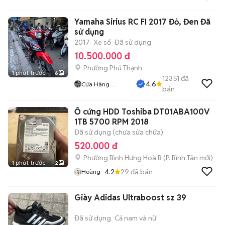
Yamaha Sirius RC FI 2017 Đỏ, Đen Đã
sử dụng
2017
Xe số
Đã sử dụng
10.500.000 đ
Phường Phú Thạnh
1 phút trước
6
12351
đã
4.6
Cửa Hàng
bán
Tuanduy
Ổ cứng HDD Toshiba DT01ABA100V
1TB 5700 RPM 2018
Đã sử dụng (chưa sửa chữa)
520.000 đ
Phường Bình Hưng Hoà B
(
P. Bình Tân
mới)
1 phút trước
2
4.2
29
đã bán
Hoàng
Giày Adidas Ultraboost sz 39
Đã sử dụng
Cả nam và nữ