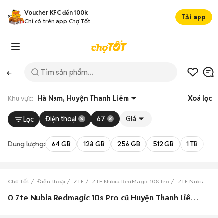
Voucher KFC đến 100k
Tải app
Chỉ có trên app Chợ Tốt
Khu vực:
Hà Nam, Huyện Thanh Liêm
Xoá lọc
Điện thoại
67
Giá
Lọc
Dung lượng:
64 GB
128 GB
256 GB
512 GB
1 TB
2 
Chợ Tốt
Điện thoại
ZTE
ZTE Nubia RedMagic 10S Pro
ZTE Nubia Red
0 Zte Nubia Redmagic 10s Pro cũ Huyện Thanh Liêm, Hà Nam đẹp