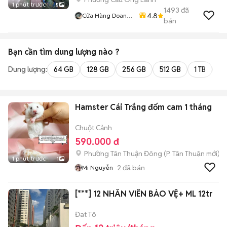
1 phút trước
5
1493
đã
4.8
Cửa Hàng Doan
bán
Vu
Bạn cần tìm
dung lượng
nào ?
Dung lượng:
64 GB
128 GB
256 GB
512 GB
1 TB
2 
Hamster Cái Trắng đốm cam 1 tháng
Chuột Cảnh
590.000 đ
Phường Tân Thuận Đông
(
P. Tân Thuận
mới)
1 phút trước
1
2
đã bán
Mi Nguyễn
[***] 12 NHÂN VIÊN BẢO VỆ+ ML 12tr
Đat Tô