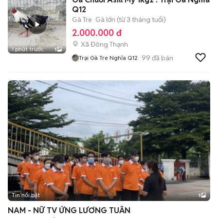
Q12
Gà Tre
Gà lớn (từ 3 tháng tuổi)
2.000.000 đ
Xã Đông Thạnh
1 phút trước
1
99
đã bán
Trại Gà Tre Nghĩa Q12
Tin nổi bật
1
NAM - NỮ TV ỨNG LƯƠNG TUẦN