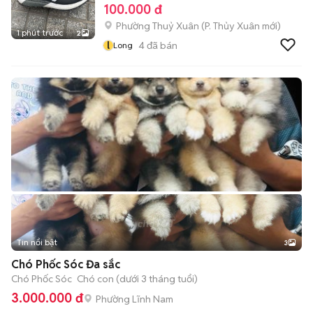
100.000 đ
Phường Thuỷ Xuân
(
P. Thủy Xuân
mới)
1 phút trước
2
l
4
đã bán
Long
Tin nổi bật
3
Chó Phốc Sóc Đa sắc
Chó Phốc Sóc
Chó con (dưới 3 tháng tuổi)
3.000.000 đ
Phường Lĩnh Nam