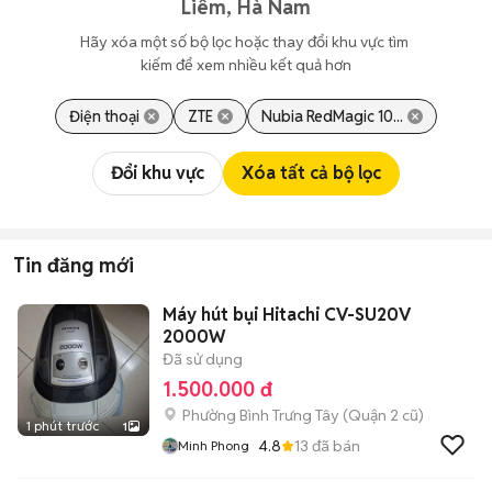
Liêm, Hà Nam
Hãy xóa một số bộ lọc hoặc thay đổi khu vực tìm 
kiếm để xem nhiều kết quả hơn
Điện thoại
ZTE
Nubia RedMagic 10...
Đổi khu vực
Xóa tất cả bộ lọc
Tin đăng mới
Máy hút bụi Hitachi CV-SU20V
2000W
Đã sử dụng
1.500.000 đ
Phường Bình Trưng Tây (Quận 2 cũ)
1 phút trước
1
4.8
13
đã bán
Minh Phong