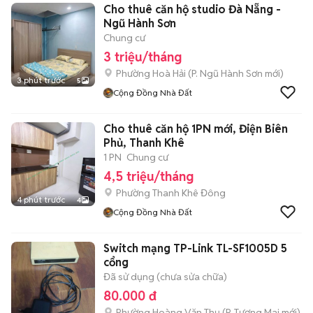
Cho thuê căn hộ studio Đà Nẵng -
Ngũ Hành Sơn
Chung cư
3 triệu/tháng
Phường Hoà Hải
(
P. Ngũ Hành Sơn
mới)
3 phút trước
5
Cộng Đồng Nhà Đất
Cho thuê căn hộ 1PN mới, Điện Biên
Phủ, Thanh Khê
1 PN
Chung cư
4,5 triệu/tháng
Phường Thanh Khê Đông
4 phút trước
4
Cộng Đồng Nhà Đất
Switch mạng TP-Link TL-SF1005D 5
cổng
Đã sử dụng (chưa sửa chữa)
80.000 đ
Phường Hoàng Văn Thụ
(
P. Tương Mai
mới)