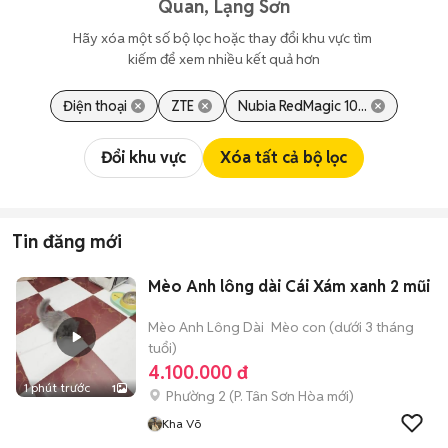
Quan, Lạng Sơn
Hãy xóa một số bộ lọc hoặc thay đổi khu vực tìm 
kiếm để xem nhiều kết quả hơn
Điện thoại
ZTE
Nubia RedMagic 10...
Đổi khu vực
Xóa tất cả bộ lọc
Tin đăng mới
Mèo Anh lông dài Cái Xám xanh 2 mũi
Mèo Anh Lông Dài
Mèo con (dưới 3 tháng
tuổi)
4.100.000 đ
1 phút trước
1
Phường 2
(
P. Tân Sơn Hòa
mới)
Kha Võ