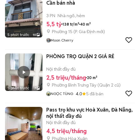
Cần bán nhà
3 PN
Nhà ngõ, hẻm
5,5 tỷ
138 tr/m²
40 m²
Phường 15
(
P. Gia Định
mới)
5 phút trước
10
Moon Cherry
PHÒNG TRỌ QUẬN 2 GIÁ RẺ
Nội thất đầy đủ
2,5 triệu/tháng
20 m²
Phường Bình Trưng Tây (Quận 2 cũ)
5 phút trước
7
4.0
5
đã bán
NGỌC TÙNG
Pass trọ khu vực Hoà Xuân, Đà Nẵng,
nội thất đầy đủ
Nội thất đầy đủ
4,5 triệu/tháng
Phường Hòa Xuân