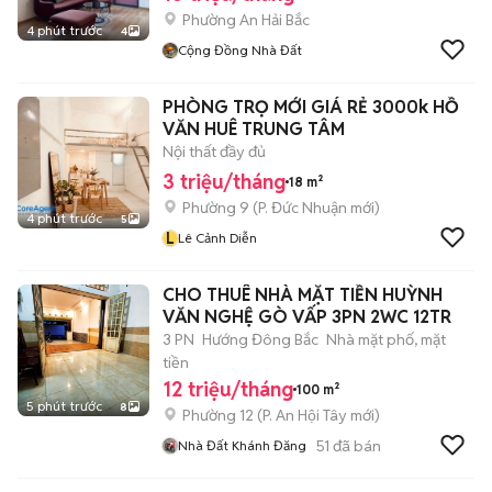
Phường An Hải Bắc
4 phút trước
4
Cộng Đồng Nhà Đất
PHÒNG TRỌ MỚI GIÁ RẺ 3000k HỒ
VĂN HUÊ TRUNG TÂM
Nội thất đầy đủ
3 triệu/tháng
18 m²
Phường 9
(
P. Đức Nhuận
mới)
4 phút trước
5
L
Lê Cảnh Diễn
CHO THUÊ NHÀ MẶT TIỀN HUỲNH
VĂN NGHỆ GÒ VẤP 3PN 2WC 12TR
3 PN
Hướng Đông Bắc
Nhà mặt phố, mặt
tiền
12 triệu/tháng
100 m²
5 phút trước
8
Phường 12
(
P. An Hội Tây
mới)
51
đã bán
Nhà Đất Khánh Đăng