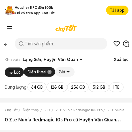
Voucher KFC đến 100k
Tải app
Chỉ có trên app Chợ Tốt
Khu vực:
Lạng Sơn, Huyện Văn Quan
Xoá lọc
Điện thoại
Giá
Lọc
Dung lượng:
64 GB
128 GB
256 GB
512 GB
1 TB
2 
Chợ Tốt
Điện thoại
ZTE
ZTE Nubia RedMagic 10S Pro
ZTE Nubia Red
0 Zte Nubia Redmagic 10s Pro cũ Huyện Văn Quan, Lạng Sơn đẹp