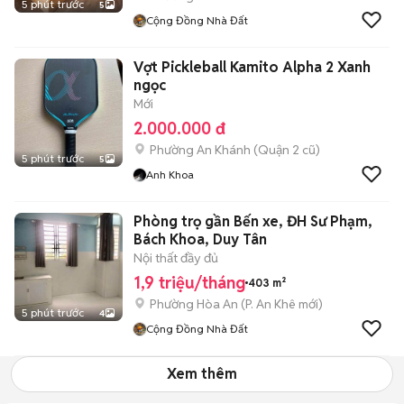
5 phút trước
5
Cộng Đồng Nhà Đất
Vợt Pickleball Kamito Alpha 2 Xanh
ngọc
Mới
2.000.000 đ
Phường An Khánh (Quận 2 cũ)
5 phút trước
5
Anh Khoa
Phòng trọ gần Bến xe, ĐH Sư Phạm,
Bách Khoa, Duy Tân
Nội thất đầy đủ
1,9 triệu/tháng
403 m²
Phường Hòa An
(
P. An Khê
mới)
5 phút trước
4
Cộng Đồng Nhà Đất
Xem thêm