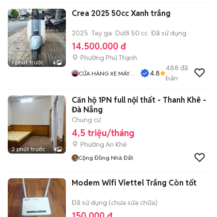
Crea 2025 50cc Xanh trắng
2025
Tay ga
Dưới 50 cc
Đã sử dụng
14.500.000 đ
Phường Phú Thạnh
1 phút trước
6
488
đã
4.8
CỬA HÀNG XE MÁY
bán
PHƯỚC THỌ
Căn hộ 1PN full nội thất - Thanh Khê -
Đà Nẵng
Chung cư
4,5 triệu/tháng
Phường An Khê
2 phút trước
4
Cộng Đồng Nhà Đất
Modem Wifi Viettel Trắng Còn tốt
Đã sử dụng (chưa sửa chữa)
150.000 đ