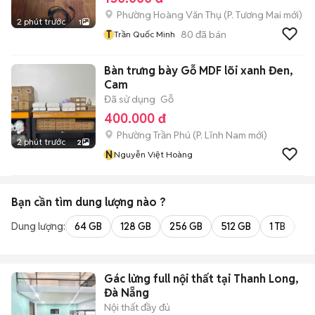
Phường Hoàng Văn Thụ
(
P. Tương Mai
mới)
2 phút trước
1
T
80
đã bán
Trần Quốc Minh
Bàn trưng bày Gỗ MDF lõi xanh Đen,
Cam
Đã sử dụng
Gỗ
400.000 đ
Phường Trần Phú
(
P. Lĩnh Nam
mới)
2 phút trước
2
N
Nguyễn Việt Hoàng
Bạn cần tìm
dung lượng
nào ?
Dung lượng:
64 GB
128 GB
256 GB
512 GB
1 TB
2 
Gác lửng full nội thất tại Thanh Long,
Đà Nẵng
Nội thất đầy đủ