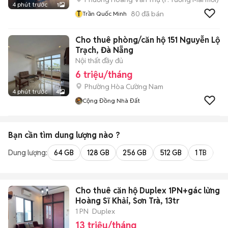
4 phút trước
1
T
80
đã bán
Trần Quốc Minh
Cho thuê phòng/căn hộ 151 Nguyễn Lộ
Trạch, Đà Nẵng
Nội thất đầy đủ
6 triệu/tháng
Phường Hòa Cường Nam
4 phút trước
4
Cộng Đồng Nhà Đất
Bạn cần tìm
dung lượng
nào ?
Dung lượng:
64 GB
128 GB
256 GB
512 GB
1 TB
2 
Cho thuê căn hộ Duplex 1PN+gác lửng
Hoàng Sĩ Khải, Sơn Trà, 13tr
1 PN
Duplex
13 triệu/tháng