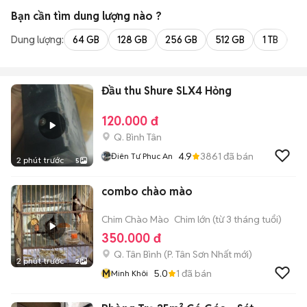
Bạn cần tìm
dung lượng
nào ?
Dung lượng:
64 GB
128 GB
256 GB
512 GB
1 TB
2 
Đầu thu Shure SLX4 Hỏng
120.000 đ
Q. Bình Tân
4.9
3861
đã bán
Điên Tư Phuc An
2 phút trước
5
combo chào mào
Chim Chào Mào
Chim lớn (từ 3 tháng tuổi)
350.000 đ
Q. Tân Bình
(
P. Tân Sơn Nhất
mới)
2 phút trước
2
M
5.0
1
đã bán
Minh Khôi