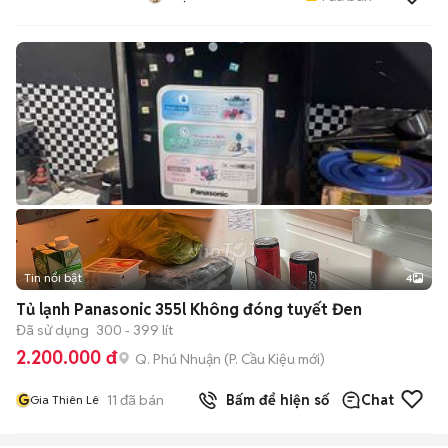
Tin nổi bật
4
Tủ lạnh Panasonic 355l Không đóng tuyết Đen
Đã sử dụng
300 - 399 lít
2.200.000 đ
Q. Phú Nhuận
(
P. Cầu Kiệu
mới)
G
11
đã bán
Bấm để hiện số
Chat
Gia Thiên Lê