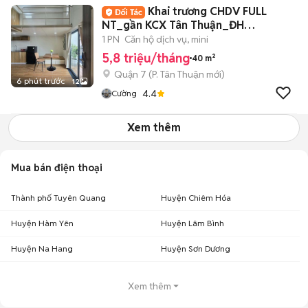
Khai trương CHDV FULL
NT_gần KCX Tân Thuận_ĐH
UFM_KDC Nam Long New100%
1 PN
Căn hộ dịch vụ, mini
5,8 triệu/tháng
40 m²
Quận 7
(
P. Tân Thuận
mới)
6 phút trước
12
4.4
Cường
Xem thêm
Mua bán điện thoại
Thành phố Tuyên Quang
Huyện Chiêm Hóa
Huyện Hàm Yên
Huyện Lâm Bình
Huyện Na Hang
Huyện Sơn Dương
Xem thêm