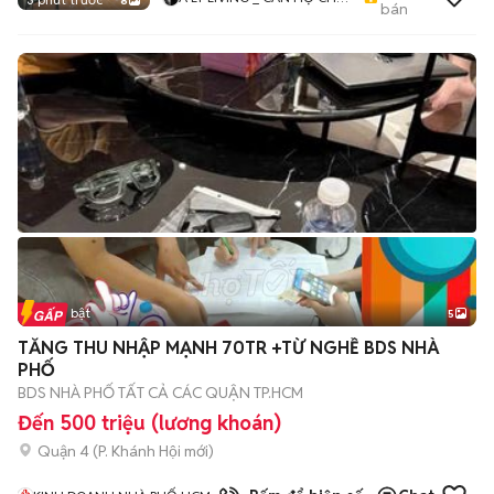
8
bán
THUÊ TP.HCM - PHÒNG TRỌ
- MBKD - KIOT - CHDV -
CHUNG CƯ - NHÀ Ở
Tin nổi bật
5
TĂNG THU NHẬP MẠNH 70TR +TỪ NGHỀ BDS NHÀ
PHỐ
BDS NHÀ PHỐ TẤT CẢ CÁC QUẬN TP.HCM
Đến 500 triệu (lương khoán)
Quận 4
(
P. Khánh Hội
mới)