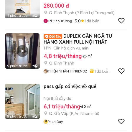
280.000 đ
Q. Bình Thạnh
(
P. Bình Lợi Trung
mới)
4 phút trước
2
5.0
1
đã bán
Trí Hào Trương
DUPLEX GẦN NGÃ TƯ
HÀNG XANH FULL NỘI THẤT
1 PN
Căn hộ dịch vụ, mini
4,8 triệu/tháng
25 m²
Q. Bình Thạnh
5 phút trước
7
1
đã bán
THIỆN NHÂN HIFRIENDZ
pass gấp có việc về quê
Nội thất đầy đủ
6,1 triệu/tháng
60 m²
Q. Gò Vấp
(
P. An Nhơn
mới)
5 phút trước
8
P
Phan Duy