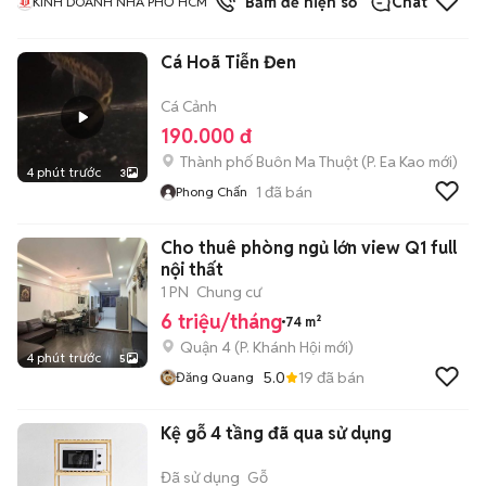
1
đã bán
Bấm để hiện số
Chat
KINH DOANH NHÀ PHỐ HCM
Cá Hoã Tiễn Đen
Cá Cảnh
190.000 đ
Thành phố Buôn Ma Thuột
(
P. Ea Kao
mới)
4 phút trước
3
1
đã bán
Phong Chấn
Cho thuê phòng ngủ lớn view Q1 full
nội thất
1 PN
Chung cư
6 triệu/tháng
74 m²
Quận 4
(
P. Khánh Hội
mới)
4 phút trước
5
5.0
19
đã bán
Đăng Quang
Kệ gỗ 4 tầng đã qua sử dụng
Đã sử dụng
Gỗ