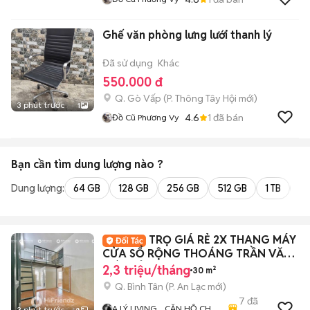
Ghế văn phòng lưng lưới thanh lý
Đã sử dụng
Khác
550.000 đ
Q. Gò Vấp
(
P. Thông Tây Hội
mới)
3 phút trước
1
4.6
1
đã bán
Đồ Cũ Phương Vy
Bạn cần tìm
dung lượng
nào ?
Dung lượng:
64 GB
128 GB
256 GB
512 GB
1 TB
2 
TRỌ GIÁ RẺ 2X THANG MÁY
CỬA SỔ RỘNG THOÁNG TRẦN VĂN
GIÀU TỈNH LỘ 10
2,3 triệu/tháng
30 m²
Q. Bình Tân
(
P. An Lạc
mới)
7
đã
A LÝ LIVING _ CĂN HỘ CHO
3 phút trước