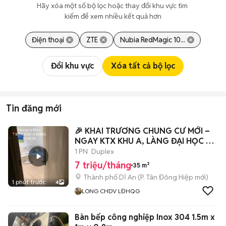
Hãy xóa một số bộ lọc hoặc thay đổi khu vực tìm 
kiếm để xem nhiều kết quả hơn
Điện thoại
ZTE
Nubia RedMagic 10...
Đổi khu vực
Xóa tất cả bộ lọc
Tin đăng mới
🎉 KHAI TRƯƠNG CHUNG CƯ MỚI –
NGAY KTX KHU A, LÀNG ĐẠI HỌC 🎉
📍 Tân Lập
1 PN
Duplex
7 triệu/tháng
35 m²
Thành phố Dĩ An
(
P. Tân Đông Hiệp
mới)
1 phút trước
4
LONG CHDV LĐHQG
Bàn bếp công nghiệp Inox 304 1.5m x