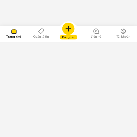
Trang chủ
Quản lý tin
Liên hệ
Tài khoản
Đăng tin
109.000 Bình chọn
Tải ứng dụng Chợ Tốt
Về Chợ Tốt
Quy chế sàn
Chính sách bảo mật
Giải quyết tranh chấp
CÔNG TY TNHH CHỢ TỐT - Người đại diện theo pháp luật:
Nguyễn Trọng Tấn; GPDKKD: 0312120782 do Sở KH & ĐT TP.HCM cấp ngày