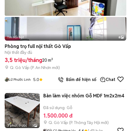
Tin nổi bật
8
+
2
Phòng trọ full nội thất Gò Vấp
Nội thất đầy đủ
3,5 triệu/tháng
20 m²
Q. Gò Vấp
(
P. An Nhơn
mới)
5.0
Bấm để hiện số
Chat
Lữ Phước Linh
Bàn làm việc nhóm Gỗ MDF 1m2x2m4
Đã sử dụng
Gỗ
1.500.000 đ
Q. Gò Vấp
(
P. Thông Tây Hội
mới)
3 phút trước
3
4.6
1
đã bán
Đồ Cũ Phương Vy