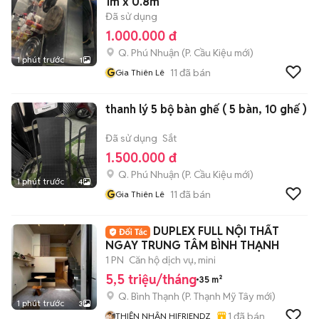
1m x 0.8m
Đã sử dụng
1.000.000 đ
Q. Phú Nhuận
(
P. Cầu Kiệu
mới)
1 phút trước
1
G
11
đã bán
Gia Thiên Lê
thanh lý 5 bộ bàn ghế ( 5 bàn, 10 ghế )
Đã sử dụng
Sắt
1.500.000 đ
Q. Phú Nhuận
(
P. Cầu Kiệu
mới)
1 phút trước
4
G
11
đã bán
Gia Thiên Lê
DUPLEX FULL NỘI THẤT
NGAY TRUNG TÂM BÌNH THẠNH
1 PN
Căn hộ dịch vụ, mini
5,5 triệu/tháng
35 m²
Q. Bình Thạnh
(
P. Thạnh Mỹ Tây
mới)
1 phút trước
3
1
đã bán
THIỆN NHÂN HIFRIENDZ