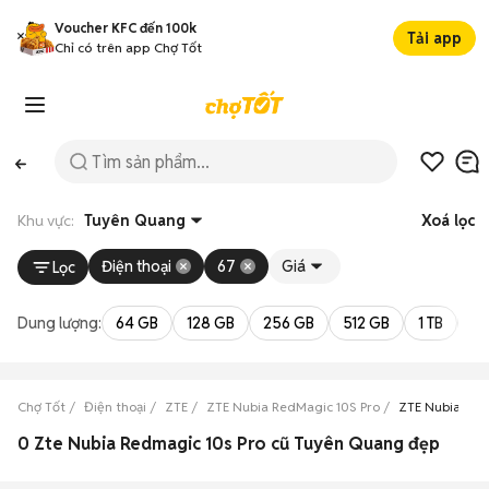
Voucher KFC đến 100k
Tải app
Chỉ có trên app Chợ Tốt
Khu vực:
Tuyên Quang
Xoá lọc
Điện thoại
67
Giá
Lọc
Dung lượng:
64 GB
128 GB
256 GB
512 GB
1 TB
2 
Chợ Tốt
Điện thoại
ZTE
ZTE Nubia RedMagic 10S Pro
ZTE Nubia Red
0 Zte Nubia Redmagic 10s Pro cũ Tuyên Quang đẹp