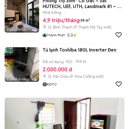
Phòng Trọ 35m² Có Gác – Sát
HUTECH, UEF, UTH, Landmark 81 – Chỉ
4.9 Tr
Nhà trống
4,9 triệu/tháng
35 m²
Q. Bình Thạnh
(
P. Thạnh Mỹ Tây
mới)
2 phút trước
4
5.0
Thành Phát
Tủ lạnh Toshiba 180L Inverter Đen
Đã sử dụng
150 - 199 lít
2.000.000 đ
Q. Hải Châu
(
P. Hòa Cường
mới)
2 phút trước
2
KIDTO