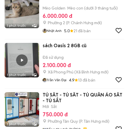
Mèo Golden
Mèo con (dưới 3 tháng tuổi)
6.000.000 đ
Phường 2
(
P. Chánh Hưng
mới)
1 phút trước
4
5.0
21
đã bán
Nhật Anh
sách Oasis 2 8GB cũ
Đã sử dụng
2.100.000 đ
Xã Phong Phú
(
Xã Bình Hưng
mới)
1 phút trước
3
4.9
13
đã bán
Trần Văn Đại
TỦ SẮT - TỦ SẮT - TỦ QUẦN ÁO SẮT
- TỦ SẮT
Mới
Sắt
750.000 đ
Phường Tân Quy
(
P. Tân Hưng
mới)
1 phút trước
1