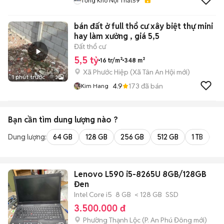
Tổng Kho Nội Thất59
bán đất ở full thổ cư xây biệt thự mini
hay làm xưởng , giá 5,5
Đất thổ cư
5,5 tỷ
16 tr/m²
348 m²
Xã Phước Hiệp
(
Xã Tân An Hội
mới)
1 phút trước
3
4.9
173
đã bán
Kim Hang
Bạn cần tìm
dung lượng
nào ?
Dung lượng:
64 GB
128 GB
256 GB
512 GB
1 TB
2 
Lenovo L590 i5-8265U 8GB/128GB
Đen
Intel Core i5
8 GB
< 128 GB
SSD
3.500.000 đ
Phường Thạnh Lộc
(
P. An Phú Đông
mới)