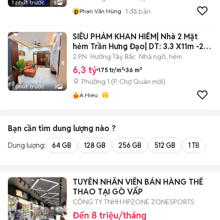
1 phút trước
5
p
1
đã bán
Phan Văn Hùng
SIÊU PHẢM KHAN HIẾM| Nhà 2 Mặt
hẻm Trần Hưng Đạo| DT: 3.3 X11m -2
Tầng
2 PN
Hướng Tây Bắc
Nhà ngõ, hẻm
6,3 tỷ
175 tr/m²
36 m²
Phường 1
(
P. Chợ Quán
mới)
1 phút trước
3
A Hieu
Bạn cần tìm
dung lượng
nào ?
Dung lượng:
64 GB
128 GB
256 GB
512 GB
1 TB
2 
TUYỂN NHÂN VIÊN BÁN HÀNG THỂ
THAO TẠI GÒ VẤP
CÔNG TY TNHH HPZONE ZONESPORTS
Đến 8 triệu/tháng