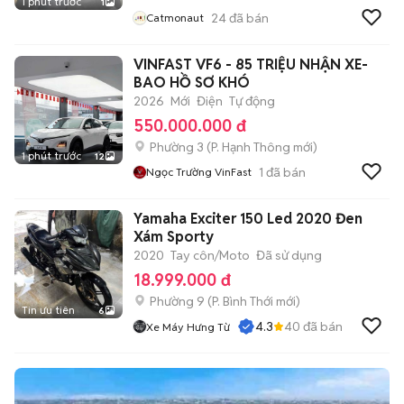
1 phút trước
1
24
đã bán
Catmonaut
VINFAST VF6 - 85 TRIỆU NHẬN XE-
BAO HỒ SƠ KHÓ
2026
Mới
Điện
Tự động
550.000.000 đ
Phường 3
(
P. Hạnh Thông
mới)
1 phút trước
12
1
đã bán
Ngọc Trường VinFast
Yamaha Exciter 150 Led 2020 Đen
Xám Sporty
2020
Tay côn/Moto
Đã sử dụng
18.999.000 đ
Phường 9
(
P. Bình Thới
mới)
Tin ưu tiên
6
4.3
40
đã bán
Xe Máy Hưng Từ