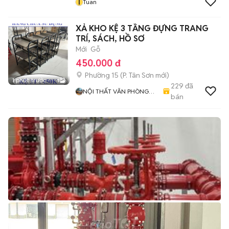
T
Tuan
XẢ KHO KỆ 3 TẦNG ĐỰNG TRANG
TRÍ, SÁCH, HỒ SƠ
Mới
Gỗ
450.000 đ
Phường 15
(
P. Tân Sơn
mới)
1 phút trước
1
229
đã
NỘI THẤT VĂN PHÒNG
bán
TPHCM