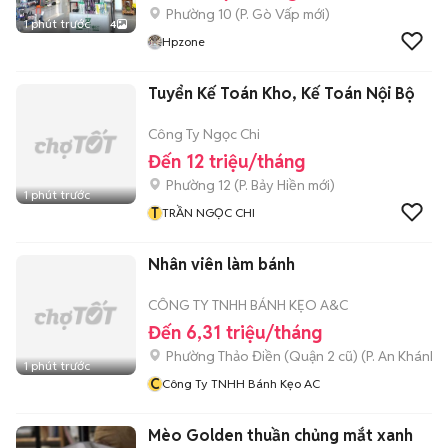
Phường 10
(
P. Gò Vấp
mới)
1 phút trước
4
Hpzone
Tuyển Kế Toán Kho, Kế Toán Nội Bộ
Công Ty Ngọc Chi
Đến 12 triệu/tháng
Phường 12
(
P. Bảy Hiền
mới)
1 phút trước
T
TRẦN NGỌC CHI
Nhân viên làm bánh
CÔNG TY TNHH BÁNH KẸO A&C
Đến 6,31 triệu/tháng
Phường Thảo Điền (Quận 2 cũ)
(
P. An Khánh
m
1 phút trước
C
Công Ty TNHH Bánh Kẹo AC
Mèo Golden thuần chủng mắt xanh