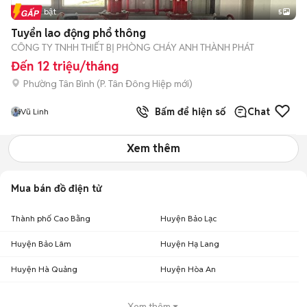
Tin nổi bật
5
Tuyển lao động phổ thông
CÔNG TY TNHH THIẾT BỊ PHÒNG CHÁY ANH THÀNH PHÁT
Đến 12 triệu/tháng
Phường Tân Bình
(
P. Tân Đông Hiệp
mới)
Bấm để hiện số
Chat
Vũ Linh
Xem thêm
Mua bán đồ điện tử
Thành phố Cao Bằng
Huyện Bảo Lạc
Huyện Bảo Lâm
Huyện Hạ Lang
Huyện Hà Quảng
Huyện Hòa An
Xem thêm