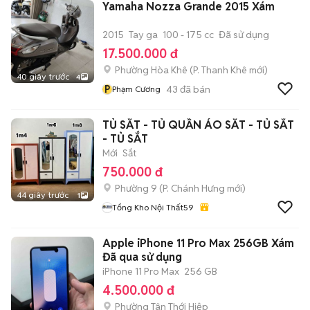
Yamaha Nozza Grande 2015 Xám
2015
Tay ga
100 - 175 cc
Đã sử dụng
17.500.000 đ
Phường Hòa Khê
(
P. Thanh Khê
mới)
40 giây trước
4
P
43
đã bán
Phạm Cương
TỦ SẮT - TỦ QUẦN ÁO SẮT - TỦ SẮT
- TỦ SẮT
Mới
Sắt
750.000 đ
Phường 9
(
P. Chánh Hưng
mới)
44 giây trước
1
Tổng Kho Nội Thất59
Apple iPhone 11 Pro Max 256GB Xám
Đã qua sử dụng
iPhone 11 Pro Max
256 GB
4.500.000 đ
Phường Tân Thới Hiệp