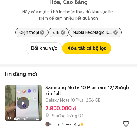
Hòa, Cao Bằng
Hãy xóa một số bộ lọc hoặc thay đổi khu vực tìm 
kiếm để xem nhiều kết quả hơn
Điện thoại
ZTE
Nubia RedMagic 10...
Đổi khu vực
Xóa tất cả bộ lọc
Tin đăng mới
Samsung Note 10 Plus ram 12/256gb
zin full
Galaxy Note 10 Plus
256 GB
2.800.000 đ
Phường Trảng Dài
35 giây trước
5
4.5
Kenny Kenny