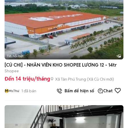
Tin nổi bật
1
[CỦ CHI] - NHÂN VIÊN KHO SHOPEE LƯƠNG 12 - 14tr
Shopee
Đến 14 triệu/tháng
Xã Tân Phú Trung
(
Xã Củ Chi
mới)
M
1
đã bán
Bấm để hiện số
Chat
Ms.Thư