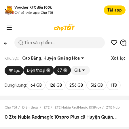
Voucher KFC đến 100k
Tải app
Chỉ có trên app Chợ Tốt
Khu vực:
Cao Bằng, Huyện Quảng Hòa
Xoá lọc
Điện thoại
67
Giá
Lọc
Dung lượng:
64 GB
128 GB
256 GB
512 GB
1 TB
2 
Chợ Tốt
Điện thoại
ZTE
ZTE Nubia RedMagic 10SPro+
ZTE Nubia Re
0 Zte Nubia Redmagic 10spro Plus cũ Huyện Quảng Hòa, Cao Bằng đẹp