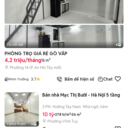
Tin nổi bật
8
+
2
PHÒNG TRỌ GIÁ RẺ GÒ VẤP
4,2 triệu/tháng
16 m²
Phường 14
(
P. An Hội Tây
mới)
3.7
Bấm để hiện số
Chat
Minh Trường
Bán nhà Mạc Thị Bưởi - Hà Nội 5 tầng
2 PN
Hướng Tây Nam
Nhà ngõ, hẻm
10 tỷ
278 tr/m²
36 m²
Phường Vĩnh Tuy
1 phút trước
6