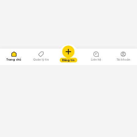
Trang chủ
Quản lý tin
Liên hệ
Tài khoản
Đăng tin
109.000 Bình chọn
Tải ứng dụng Chợ Tốt
Về Chợ Tốt
Quy chế sàn