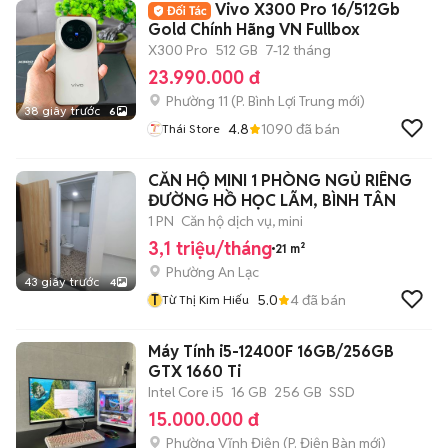
Vivo X300 Pro 16/512Gb
Gold Chính Hãng VN Fullbox
X300 Pro
512 GB
7-12 tháng
23.990.000 đ
Phường 11
(
P. Bình Lợi Trung
mới)
38 giây trước
6
4.8
1090
đã bán
Thái Store
CĂN HỘ MINI 1 PHÒNG NGỦ RIÊNG
ĐƯỜNG HỒ HỌC LÃM, BÌNH TÂN
1 PN
Căn hộ dịch vụ, mini
3,1 triệu/tháng
21 m²
Phường An Lạc
43 giây trước
4
T
5.0
4
đã bán
Từ Thị Kim Hiếu
Máy Tính i5-12400F 16GB/256GB
GTX 1660 Ti
Intel Core i5
16 GB
256 GB
SSD
15.000.000 đ
Phường Vĩnh Điện
(
P. Điện Bàn
mới)