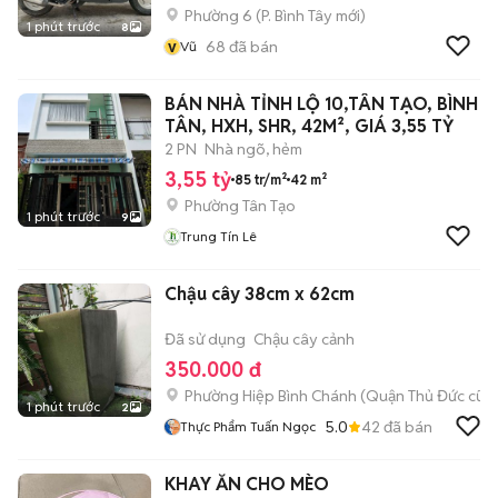
Phường 6
(
P. Bình Tây
mới)
1 phút trước
8
v
68
đã bán
Vũ
BÁN NHÀ TỈNH LỘ 10,TÂN TẠO, BÌNH
TÂN, HXH, SHR, 42M², GIÁ 3,55 TỶ
2 PN
Nhà ngõ, hẻm
3,55 tỷ
85 tr/m²
42 m²
Phường Tân Tạo
1 phút trước
9
Trung Tín Lê
Chậu cây 38cm x 62cm
Đã sử dụng
Chậu cây cảnh
350.000 đ
Phường Hiệp Bình Chánh (Quận Thủ Đức cũ)
1 phút trước
2
5.0
42
đã bán
Thực Phẩm Tuấn Ngọc
KHAY ĂN CHO MÈO