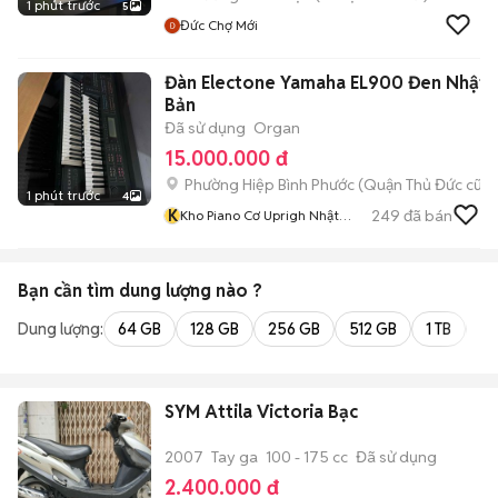
1 phút trước
5
Đức Chợ Mới
Đàn Electone Yamaha EL900 Đen Nhật
Bản
Đã sử dụng
Organ
15.000.000 đ
Phường Hiệp Bình Phước (Quận Thủ Đức cũ)
1 phút trước
4
K
249
đã bán
Kho Piano Cơ Uprigh Nhật
Bản
Bạn cần tìm
dung lượng
nào ?
Dung lượng:
64 GB
128 GB
256 GB
512 GB
1 TB
2 
SYM Attila Victoria Bạc
2007
Tay ga
100 - 175 cc
Đã sử dụng
2.400.000 đ