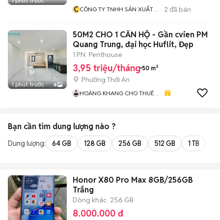
1 phút trước
C
2
đã bán
CÔNG TY TNHH SẢN XUẤT
TM DV XNK TILA
50M2 CHO 1 CĂN HỘ - Gần cvien PM
Quang Trung, đại học Huflit, Đẹp
1 PN
Penthouse
3,95 triệu/tháng
50 m²
Phường Thới An
1 phút trước
8
HOÀNG KHANG CHO THUÊ
CHDV GIÁ TỐT
Bạn cần tìm
dung lượng
nào ?
Dung lượng:
64 GB
128 GB
256 GB
512 GB
1 TB
2 
Honor X80 Pro Max 8GB/256GB
Trắng
Dòng khác
256 GB
8.000.000 đ