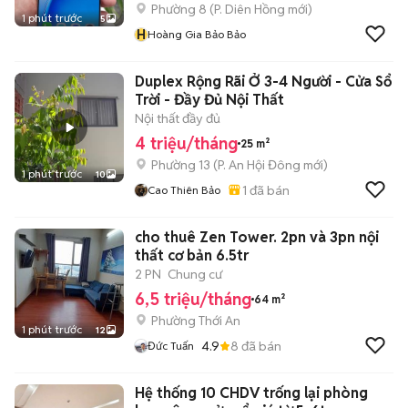
Phường 8
(
P. Diên Hồng
mới)
1 phút trước
5
H
Hoàng Gia Bảo Bảo
Duplex Rộng Rãi Ở 3-4 Người - Cửa Sổ
Trời - Đầy Đủ Nội Thất
Nội thất đầy đủ
4 triệu/tháng
25 m²
Phường 13
(
P. An Hội Đông
mới)
1 phút trước
10
1
đã bán
Cao Thiên Bảo
cho thuê Zen Tower. 2pn và 3pn nội
thất cơ bản 6.5tr
2 PN
Chung cư
6,5 triệu/tháng
64 m²
Phường Thới An
1 phút trước
12
4.9
8
đã bán
Đức Tuấn
Hệ thống 10 CHDV trống lại phòng