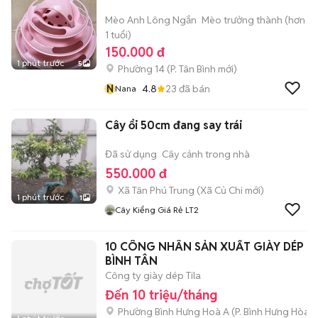
Mèo Anh Lông Ngắn
Mèo trưởng thành (hơn
1 tuổi)
150.000 đ
1 phút trước
5
Phường 14
(
P. Tân Bình
mới)
N
4.8
23
đã bán
Nana
Cây ổi 50cm đang say trái
Đã sử dụng
Cây cảnh trong nhà
550.000 đ
Xã Tân Phú Trung
(
Xã Củ Chi
mới)
1 phút trước
1
Cây Kiểng Giá Rẻ LT2
10 CÔNG NHÂN SẢN XUẤT GIÀY DÉP
BÌNH TÂN
Công ty giày dép Tila
Đến 10 triệu/tháng
Phường Bình Hưng Hoà A
(
P. Bình Hưng Hòa
m