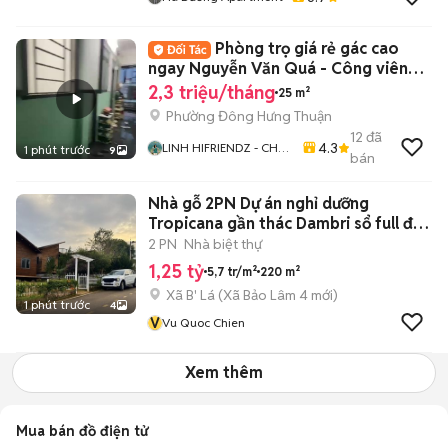
Phòng trọ giá rẻ gác cao
ngay Nguyễn Văn Quá - Công viên
phần mềm Q12
2,3 triệu/tháng
25 m²
Phường Đông Hưng Thuận
12
đã
4.3
LINH HIFRIENDZ - CHO
1 phút trước
9
bán
THUÊ PHÒNG TRỌ
CHDV TP HCM
Nhà gỗ 2PN Dự án nghỉ dưỡng
Tropicana gần thác Dambri sổ full đất
ở
2 PN
Nhà biệt thự
1,25 tỷ
5,7 tr/m²
220 m²
Xã B' Lá
(
Xã Bảo Lâm 4
mới)
1 phút trước
4
V
Vu Quoc Chien
Xem thêm
Mua bán đồ điện tử