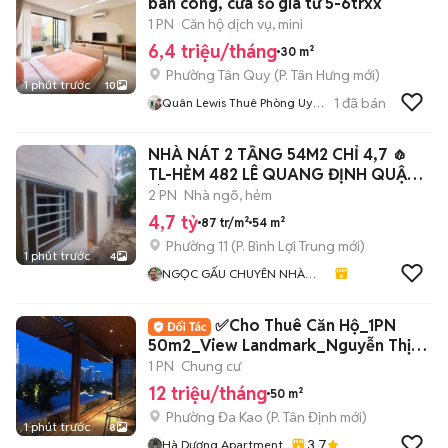
ban công, cửa sổ giá từ 5-6trxx
1 PN
Căn hộ dịch vụ, mini
6,4 triệu/tháng
30 m²
Phường Tân Quy
(
P. Tân Hưng
mới)
1 phút trước
10
1
đã bán
Quân Lewis Thuê Phòng Uy
Tín
NHÀ NÁT 2 TẦNG 54M2 CHỈ 4,7 🧄
TL-HẺM 482 LÊ QUANG ĐỊNH QUẬN
BÌNH THẠNH
2 PN
Nhà ngõ, hẻm
4,7 tỷ
87 tr/m²
54 m²
Phường 11
(
P. Bình Lợi Trung
mới)
1 phút trước
4
NGỌC GẤU CHUYÊN NHÀ
PHỐ
✅Cho Thuê Căn Hộ_1PN
50m2_View Landmark_Nguyễn Thị
Minh Khai Quận 1✅
1 PN
Chung cư
12 triệu/tháng
50 m²
Phường Đa Kao
(
P. Tân Định
mới)
1 phút trước
8
3.7
Hà Dương Apartment