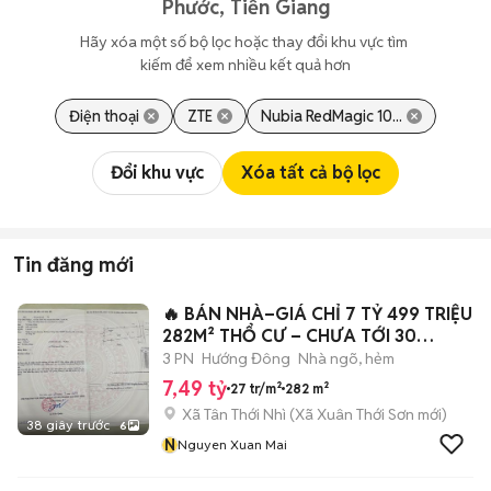
Phước, Tiền Giang
Hãy xóa một số bộ lọc hoặc thay đổi khu vực tìm 
kiếm để xem nhiều kết quả hơn
Điện thoại
ZTE
Nubia RedMagic 10...
Đổi khu vực
Xóa tất cả bộ lọc
Tin đăng mới
🔥 BÁN NHÀ–GIÁ CHỈ 7 TỶ 499 TRIỆU
282M² THỔ CƯ – CHƯA TỚI 30
TRIỆU/M²
3 PN
Hướng Đông
Nhà ngõ, hẻm
7,49 tỷ
27 tr/m²
282 m²
Xã Tân Thới Nhì
(
Xã Xuân Thới Sơn
mới)
38 giây trước
6
N
Nguyen Xuan Mai