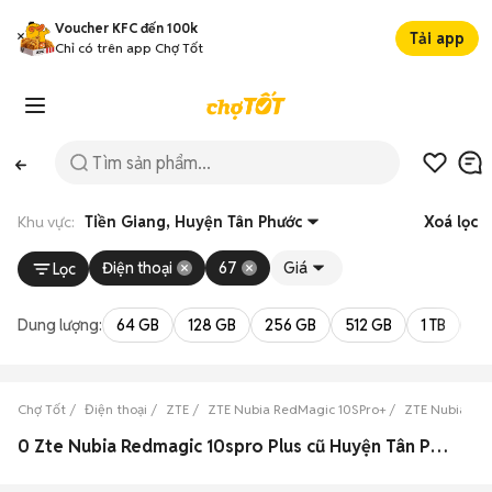
Voucher KFC đến 100k
Tải app
Chỉ có trên app Chợ Tốt
Khu vực:
Tiền Giang, Huyện Tân Phước
Xoá lọc
Điện thoại
67
Giá
Lọc
Dung lượng:
64 GB
128 GB
256 GB
512 GB
1 TB
2 
Chợ Tốt
Điện thoại
ZTE
ZTE Nubia RedMagic 10SPro+
ZTE Nubia Red
0 Zte Nubia Redmagic 10spro Plus cũ Huyện Tân Phước, Tiền Giang đẹp