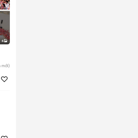
6
n
mới)