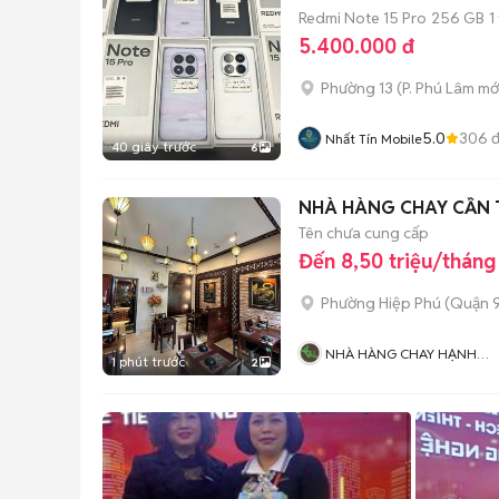
Redmi Note 15 Pro
256 GB
1
5.400.000 đ
Phường 13
(
P. Phú Lâm
mớ
5.0
306
đ
Nhất Tín Mobile
40 giây trước
6
NHÀ HÀNG CHAY CẦN 
Tên chưa cung cấp
Đến 8,50 triệu/tháng
Phường Hiệp Phú (Quận 9
NHÀ HÀNG CHAY HẠNH
1 phút trước
2
NGUYỆN