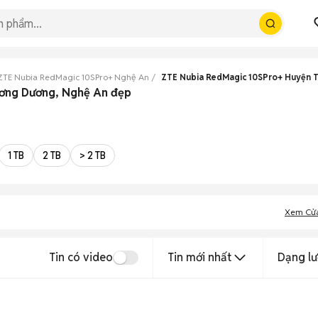
ZTE Nubia RedMagic 10SPro+ Nghệ An
ZTE Nubia RedMagic 10SPro+ Huyện 
ương Dương, Nghệ An đẹp
1 TB
2 TB
> 2 TB
Xem Cử
Tin có video
Tin mới nhất
Dạng lư