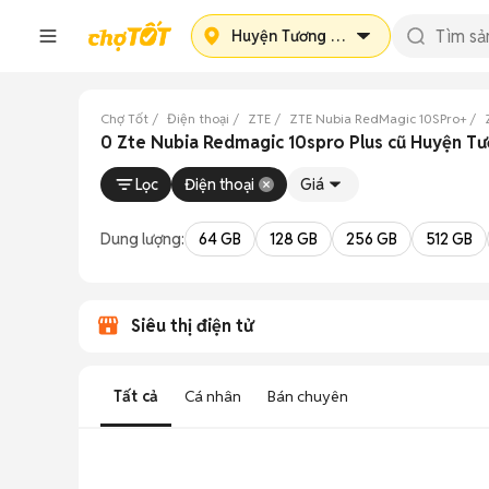
Huyện Tương Dương
Chợ Tốt
Điện thoại
ZTE
ZTE Nubia RedMagic 10SPro+
0 Zte Nubia Redmagic 10spro Plus cũ Huyện T
Lọc
Điện thoại
Giá
Dung lượng:
64 GB
128 GB
256 GB
512 GB
Siêu thị điện tử
Tất cả
Cá nhân
Bán chuyên