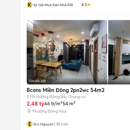
K
4.5
Ký Gửi Mua Bán Nhà Đất
Chính Chủ
Tin nổi bật
Bcons Miền Đông 2pn2wc 54m2
2 PN
Hướng Đông Bắc
Chung cư
2,48 tỷ
46 tr/m²
54 m²
Phường Đông Hòa
E
1
đã bán
Eric Nguyen