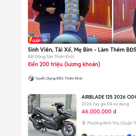
Tin nổi bật
Sinh Viên, Tài Xế, Mẹ Bỉm - Làm Thêm BĐ
Bất Động Sản Thiên Khôi
Đến 200 triệu (lương khoán)
Tuyển Dụng BĐS Thiên Khôi
AIRBLADE 125 2026 O
2026
Tay ga
Đã sử dụng
46.000.000 đ
Phường Bình Thọ (Quận T