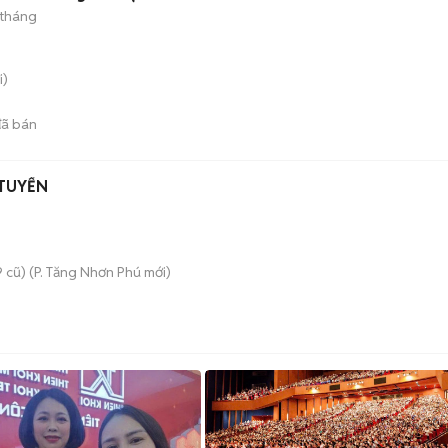
 tháng
i)
ã bán
TUYỂN
 cũ)
(
P. Tăng Nhơn Phú
mới)