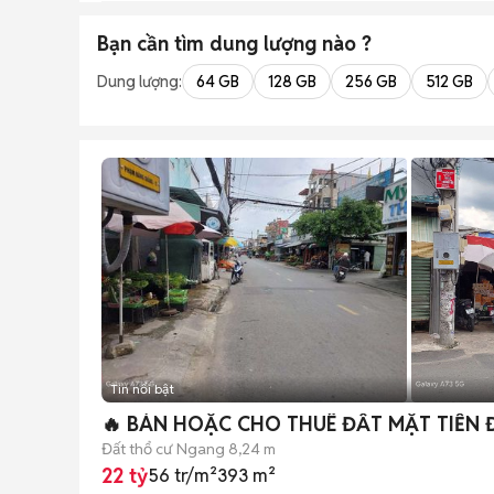
Bạn cần tìm
dung lượng
nào ?
Dung lượng:
64 GB
128 GB
256 GB
512 GB
Tin nổi bật
🔥 BÁN HOẶC CHO THUÊ ĐẤT MẶT TIỀN
Đất thổ cư
Ngang 8,24 m
22 tỷ
56 tr/m²
393 m²