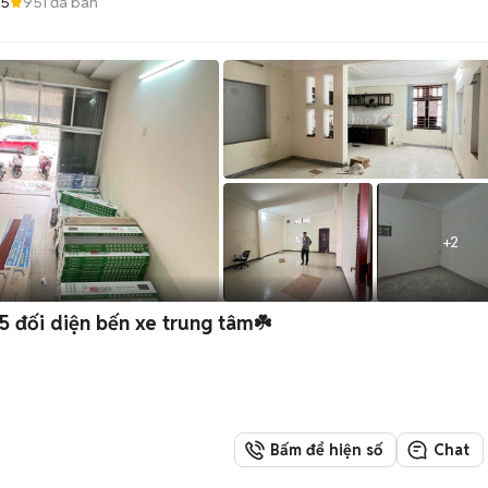
.5
951
đã bán
+
2
 đối diện bến xe trung tâm☘️
Bấm để hiện số
Chat