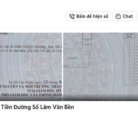
Bấm để hiện số
Chat
Bán Đất Tặng Biệt thự siêu cổ Mặt Tiền Đường Số Lâm Văn Bền