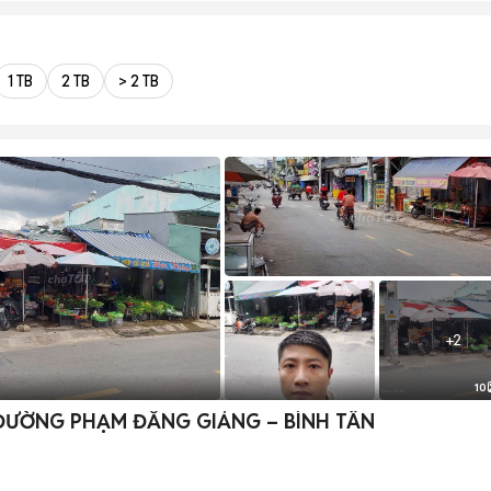
1 TB
2 TB
> 2 TB
+
2
10
 ĐƯỜNG PHẠM ĐĂNG GIẢNG – BÌNH TÂN