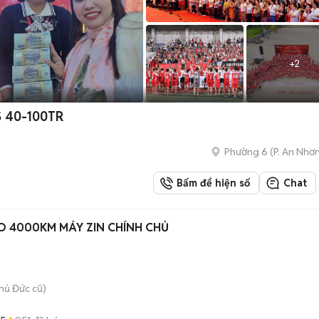
+
2
S 40-100TR
Phường 6
(
P. An Nhơ
Bấm để hiện số
Chat
DO 4000KM MÁY ZIN CHÍNH CHỦ
hủ Đức cũ)