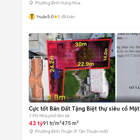
Phường Bình Hưng Hòa
T
5.0
5
đã bán
Thuận
Tin nổi bật
Cực tốt 
7 PN
Nhà phố liền kề
43 tỷ
91 tr/m²
475 m²
Phường Bình Thuận
(
P. Tân Thuận
mới)