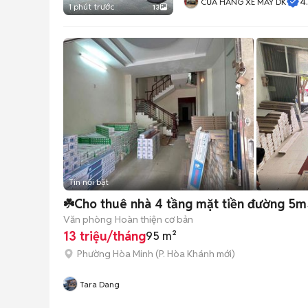
4
CỬA HÀNG XE MÁY DK
1 phút trước
13
Tin nổi bật
☘️Cho thuê nhà 4 tầng mặt tiền đường 5m5
Văn phòng
Hoàn thiện cơ bản
13 triệu/tháng
95 m²
Phường Hòa Minh
(
P. Hòa Khánh
mới)
Tara Dang