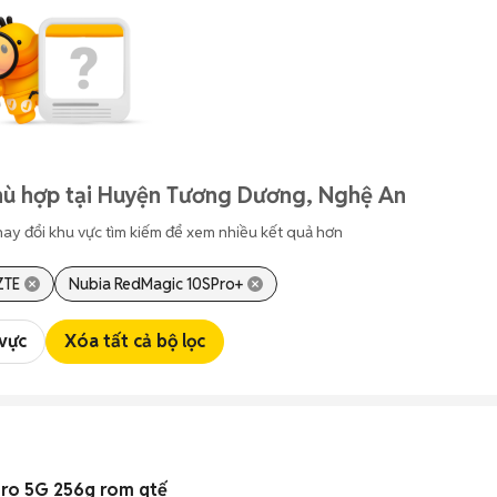
hù hợp tại Huyện Tương Dương, Nghệ An
hay đổi khu vực tìm kiếm để xem nhiều kết quả hơn
ZTE
Nubia RedMagic 10SPro+
 vực
Xóa tất cả bộ lọc
Pro 5G 256g rom qtế