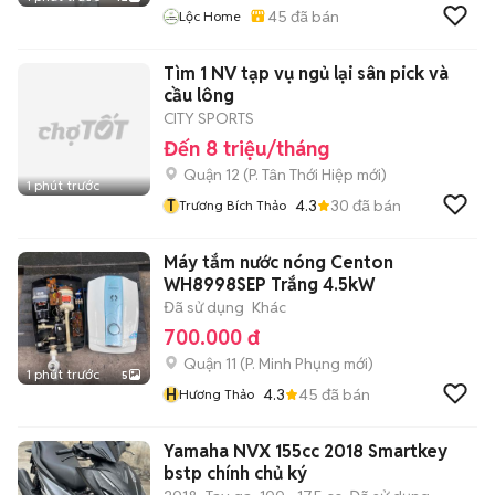
45
đã bán
Lộc Home
Tìm 1 NV tạp vụ ngủ lại sân pick và
cầu lông
CITY SPORTS
Đến 8 triệu/tháng
Quận 12
(
P. Tân Thới Hiệp
mới)
1 phút trước
T
4.3
30
đã bán
Trương Bích Thảo
Máy tắm nước nóng Centon
WH8998SEP Trắng 4.5kW
Đã sử dụng
Khác
700.000 đ
Quận 11
(
P. Minh Phụng
mới)
1 phút trước
5
H
4.3
45
đã bán
Hương Thảo
Yamaha NVX 155cc 2018 Smartkey
bstp chính chủ ký