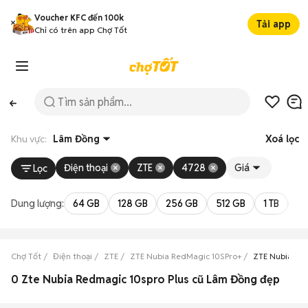
Voucher KFC đến 100k
Tải app
Chỉ có trên app Chợ Tốt
Khu vực:
Lâm Đồng
Xoá lọc
Điện thoại
ZTE
4728
Giá
Lọc
Dung lượng:
64 GB
128 GB
256 GB
512 GB
1 TB
2 
Chợ Tốt
Điện thoại
ZTE
ZTE Nubia RedMagic 10SPro+
ZTE Nubia Re
0 Zte Nubia Redmagic 10spro Plus cũ Lâm Đồng đẹp