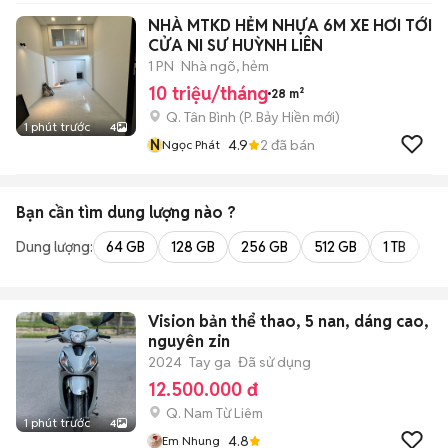
NHÀ MTKD HẺM NHỰA 6M XE HƠI TỚI
CỬA NI SƯ HUỲNH LIÊN
1 PN
Nhà ngõ, hẻm
10 triệu/tháng
28 m²
Q. Tân Bình
(
P. Bảy Hiền
mới)
1 phút trước
4
N
4.9
2
đã bán
Ngọc Phát
Bạn cần tìm
dung lượng
nào ?
Dung lượng:
64 GB
128 GB
256 GB
512 GB
1 TB
2 
Vision bản thể thao, 5 nan, dáng cao,
nguyên zin
2024
Tay ga
Đã sử dụng
12.500.000 đ
Q. Nam Từ Liêm
1 phút trước
4
4.8
Em Nhung