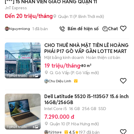
[***] 15 NHÂN VIÊN GIAO HÀNG QUẬN 11
JnT Express
Đến 20 triệu/tháng
Quận 11
(
P. Bình Thới
mới)
1
đã bán
Bấm để hiện số
Chat
Nguyenlong
CHO THUÊ NHÀ MẶT TIỀN LÊ HOÀNG
PHÁI P17 GÒ VẤP GẦN LOTTE MART
Mặt bằng kinh doanh
Hoàn thiện cơ bản
19 triệu/tháng
80 m²
Q. Gò Vấp
(
P. Gò Vấp
mới)
1 phút trước
7
Chu Diệu Linh
Dell Latitude 5520 i5-1135G7 15.6 inch
16GB/256GB
Intel Core i5
16 GB
256 GB
SSD
7.290.000 đ
Quận 10
(
P. Hòa Hưng
mới)
1 phút trước
6
4.5
197
đã bán
TýStore