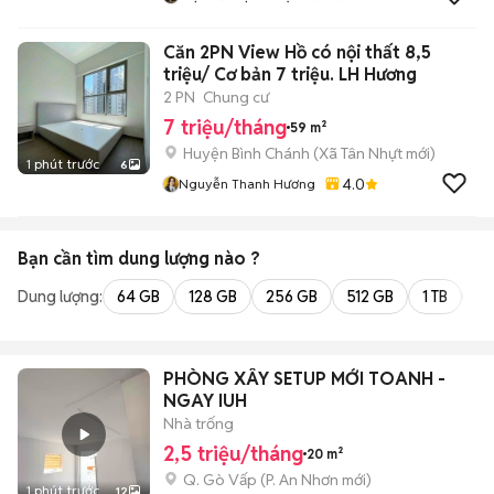
Căn 2PN View Hồ có nội thất 8,5
triệu/ Cơ bản 7 triệu. LH Hương
2 PN
Chung cư
7 triệu/tháng
59 m²
Huyện Bình Chánh
(
Xã Tân Nhựt
mới)
1 phút trước
6
4.0
Nguyễn Thanh Hương
Bạn cần tìm
dung lượng
nào ?
Dung lượng:
64 GB
128 GB
256 GB
512 GB
1 TB
2 
PHÒNG XÂY SETUP MỚI TOANH -
NGAY IUH
Nhà trống
2,5 triệu/tháng
20 m²
Q. Gò Vấp
(
P. An Nhơn
mới)
1 phút trước
12