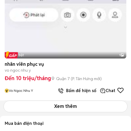
Tin nổi bật
1
nhân viên phục vụ
vo ngoc nhu y
Đến 10 triệu/tháng
Quận 7
(
P. Tân Hưng
mới)
v
Bấm để hiện số
Chat
Vo Ngoc Nhu Y
Xem thêm
Mua bán điện thoại