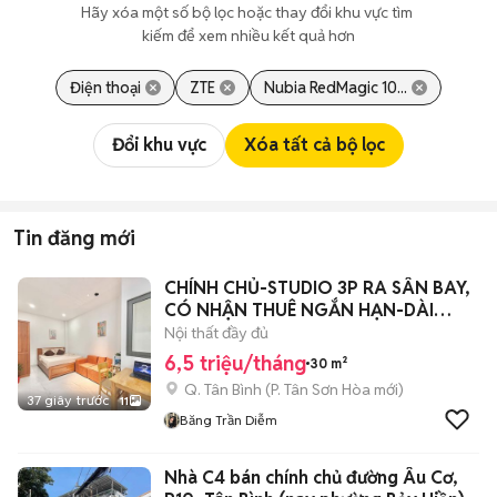
Hãy xóa một số bộ lọc hoặc thay đổi khu vực tìm 
kiếm để xem nhiều kết quả hơn
Điện thoại
ZTE
Nubia RedMagic 10...
Đổi khu vực
Xóa tất cả bộ lọc
Tin đăng mới
CHÍNH CHỦ-STUDIO 3P RA SÂN BAY,
CÓ NHẬN THUÊ NGẮN HẠN-DÀI
HẠN-FULL NT
Nội thất đầy đủ
6,5 triệu/tháng
30 m²
Q. Tân Bình
(
P. Tân Sơn Hòa
mới)
37 giây trước
11
Băng Trần Diễm
Nhà C4 bán chính chủ đường Âu Cơ,