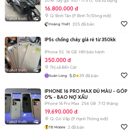
2018
Tay ga
100 - 175 cc
Đã sử dụng
16.800.000 đ
Q. Bình Tân
(
P. Bình Trị Đông
mới)
1 phút trước
4
205
đã bán
Hoàng Thiết
IP5s chống cháy giá rẻ từ 350kk
iPhone 5S
16 GB
Hết bảo hành
350.000 đ
Thị xã Bến Cát
1 phút trước
3
5.0
39
đã bán
Xuân Long
IPHONE 16 PRO MAX ĐỦ MÀU - GÓP
0% - BAO NỢ XẤU
iPhone 16 Pro Max
256 GB
7-12 tháng
19.690.000 đ
Q. Gò Vấp
(
P. Hạnh Thông
mới)
1 phút trước
3
T
2
đã bán
TB Mobile