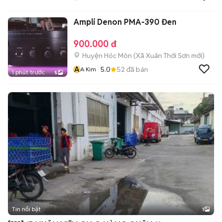
Ampli Denon PMA-390 Đen
900.000 đ
Huyện Hóc Môn
(
Xã Xuân Thới Sơn
mới)
A
5.0
52
đã bán
A Kim
1 phút trước
5
Tin nổi bật
1