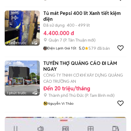
Tủ mát Pepsi 400 lít Xanh tiết kiệm
điện
Đã sử dụng
400 - 499 lít
4.400.000 đ
Quận 7
(
P. Tân Thuận
mới)
1 phút trước
6
5.0
579
đã bán
Điện Lạnh Giá Tốt
TUYỂN THỢ QUẢNG CÁO ĐI LÀM
NGAY
CÔNG TY TNHH CƠ KHÍ XÂY DỰNG QUẢNG
CÁO TRƯỜNG AN
Đến 20 triệu/tháng
1 phút trước
4
Thành phố Thủ Đức
(
P. Tam Bình
mới)
N
Nguyễn Vi Thảo