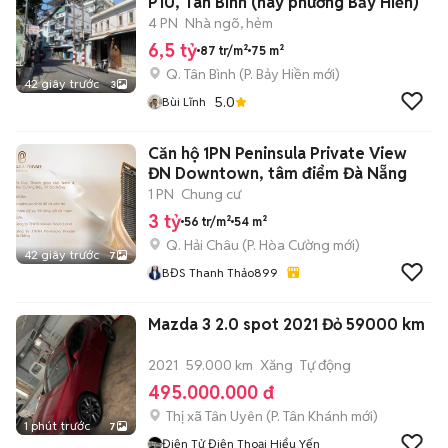
P10, Tân Bình (nay phường Bảy Hiền)
4 PN
Nhà ngõ, hẻm
6,5 tỷ
87 tr/m²
75 m²
Q. Tân Bình
(
P. Bảy Hiền
mới)
42 giây trước
3
5.0
Bùi Lĩnh
Căn hộ 1PN Peninsula Private View
ĐN Downtown, tâm điểm Đà Nẵng
1 PN
Chung cư
3 tỷ
56 tr/m²
54 m²
Q. Hải Châu
(
P. Hòa Cường
mới)
42 giây trước
7
BĐS Thanh Thảo899
Mazda 3 2.0 spot 2021 Đỏ 59000 km
2021
59.000 km
Xăng
Tự động
495.000.000 đ
Thị xã Tân Uyên
(
P. Tân Khánh
mới)
1 phút trước
7
Điện Tử Điện Thoại Hiểu Yến