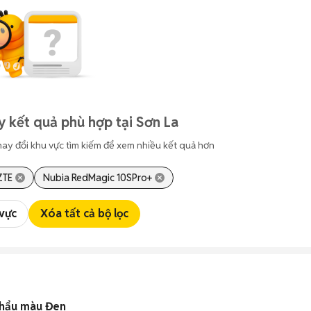
y kết quả phù hợp tại Sơn La
hay đổi khu vực tìm kiếm để xem nhiều kết quả hơn
ZTE
Nubia RedMagic 10SPro+
 vực
Xóa tất cả bộ lọc
hẩu màu Đen