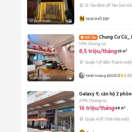
Q. Tân Bình
(
P. Tân Sơn Ho
N
NHÀ PHỐ ĐẸP
10 phút trước
6
Chung Cư Cũ_ 
1 PN
Chung cư
8,5 triệu/tháng
25 m²
Quận 1
(
P. Bến Thành
mới)
5.0
3
đã
Nhất Hoàng BĐS
13 phút trước
7
Galaxy 9, căn hộ 2 phò
2 PN
Chung cư
16 triệu/tháng
68 m²
Quận 4
(
P. Vĩnh Hội
mới)