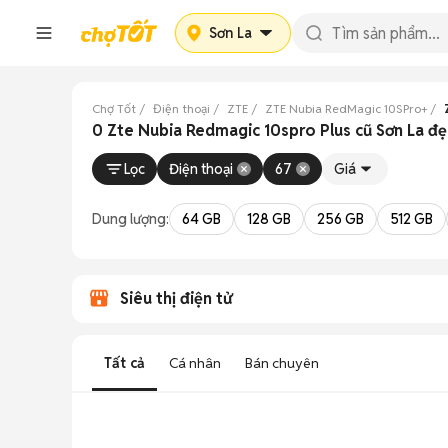
Sơn La
Chợ Tốt
Điện thoại
ZTE
ZTE Nubia RedMagic 10SPro+
0 Zte Nubia Redmagic 10spro Plus cũ Sơn La đ
Lọc
Điện thoại
67
Giá
Dung lượng:
64 GB
128 GB
256 GB
512 GB
Siêu thị điện tử
Tất cả
Cá nhân
Bán chuyên