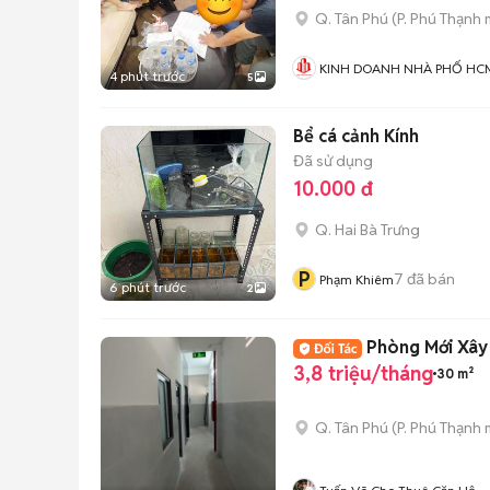
Q. Tân Phú
(
P. Phú Thạnh
m
KINH DOANH NHÀ PHỐ HC
4 phút trước
5
Bể cá cảnh Kính
Đã sử dụng
10.000 đ
Q. Hai Bà Trưng
P
7
đã bán
Phạm Khiêm
6 phút trước
2
Phòng Mới Xây 
3,8 triệu/tháng
30 m²
Q. Tân Phú
(
P. Phú Thạnh
m