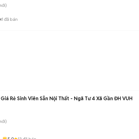
ới)
1
đã bán
M
Giá Rẻ Sinh Viên Sẵn Nội Thất - Ngã Tư 4 Xã Gần ĐH VUH
ới)
5.0
13
đã bán