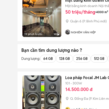
mặt bằng kinh doanh c
Mặt bằng kinh doanh
Nội th
50 triệu/tháng
4000 m²
Quận 6
(
P. Bình Phú
mới)
NGHIÊM VĂN HIỆP
19 phút trước
10
Bạn cần tìm
dung lượng
nào ?
Dung lượng:
64 GB
128 GB
256 GB
512 GB
Loa pháp Focal JM Lab 
101 - 300W
14.500.000 đ
Q. Đống Đa
(
P. Kim Liên
mớ