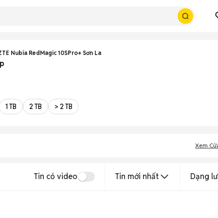
ZTE Nubia RedMagic 10SPro+ Sơn La
ẹp
1 TB
2 TB
> 2 TB
Xem Cử
Tin có video
Tin mới nhất
Dạng lư