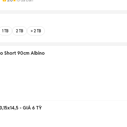
1 TB
2 TB
> 2 TB
no Short 90cm Albino
 3,15x14,5 - GIÁ 6 TỲ