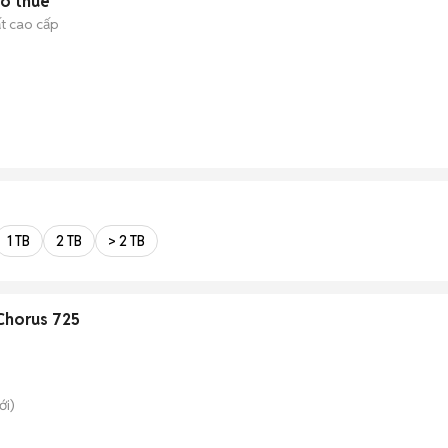
ho thuê
ất cao cấp
1 TB
2 TB
> 2 TB
Chorus 725
i)