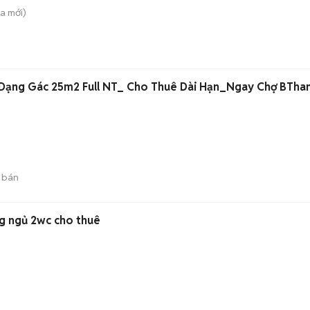
̀a
mới)
Dạng Gác 25m2 Full NT_ Cho Thuê Dài Hạn_Ngay Chợ BTha
 bán
ng ngủ 2wc cho thuê