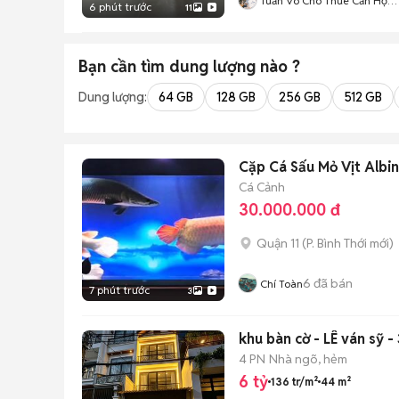
Tuấn Võ Cho Thuê Căn Hộ
6 phút trước
11
Phòng Trọ
Bạn cần tìm
dung lượng
nào ?
Dung lượng:
64 GB
128 GB
256 GB
512 GB
Cặp Cá Sấu Mỏ Vịt Albi
Cá Cảnh
30.000.000 đ
Quận 11
(
P. Bình Thới
mới)
6
đã bán
Chí Toàn
7 phút trước
3
khu bàn cờ - LÊ ván sỹ -
4 PN
Nhà ngõ, hẻm
6 tỷ
136 tr/m²
44 m²