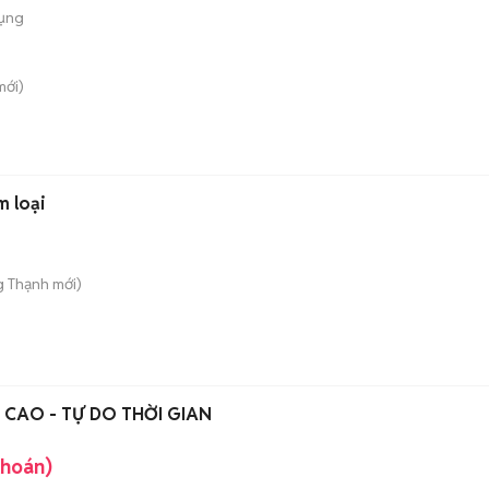
dụng
ới)
m loại
g Thạnh
mới)
CAO - TỰ DO THỜI GIAN
khoán)