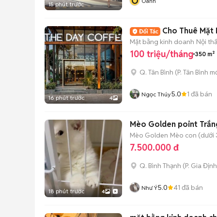
O
Oanh
15 phút trước
Cho Thuê Mặt 
Mặt bằng kinh doanh
Nội th
100 triệu/tháng
350 m²
Q. Tân Bình
(
P. Tân Bình
mớ
5.0
1
đã bán
Ngọc Thúy
16 phút trước
4
Mèo Golden point Trắn
Mèo Golden
Mèo con (dưới 
7.500.000 đ
Q. Bình Thạnh
(
P. Gia Định
5.0
41
đã bán
Như Ý
18 phút trước
4