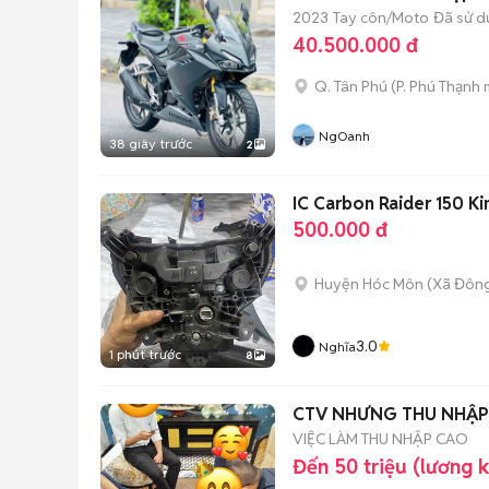
2023
Tay côn/Moto
Đã sử 
40.500.000 đ
Q. Tân Phú
(
P. Phú Thạnh
m
NgOanh
38 giây trước
2
IC Carbon Raider 150 Ki
500.000 đ
Huyện Hóc Môn
(
Xã Đôn
3.0
Nghĩa
1 phút trước
8
CTV NHƯNG THU NHẬP 
VIỆC LÀM THU NHẬP CAO
Đến 50 triệu (lương 