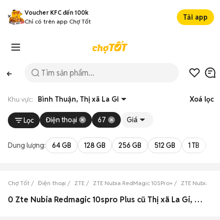
Voucher KFC đến 100k
Tải app
Chỉ có trên app Chợ Tốt
Khu vực:
Bình Thuận, Thị xã La Gi
Xoá lọc
Điện thoại
67
Giá
Lọc
Dung lượng:
64 GB
128 GB
256 GB
512 GB
1 TB
2 
Chợ Tốt
Điện thoại
ZTE
ZTE Nubia RedMagic 10SPro+
ZTE Nubia Red
0 Zte Nubia Redmagic 10spro Plus cũ Thị xã La Gi, Bình Thuận đẹp