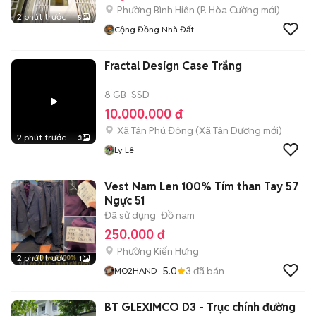
Phường Bình Hiên
(
P. Hòa Cường
mới)
2 phút trước
5
Cộng Đồng Nhà Đất
Fractal Design Case Trắng
8 GB
SSD
10.000.000 đ
Xã Tân Phú Đông
(
Xã Tân Dương
mới)
2 phút trước
3
Ly Lê
Vest Nam Len 100% Tím than Tay 57
Ngực 51
Đã sử dụng
Đồ nam
250.000 đ
Phường Kiến Hưng
2 phút trước
1
5.0
3
đã bán
MO2HAND
BT GLEXIMCO D3 - Trục chính đường