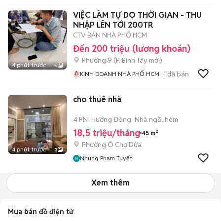
VIỆC LÀM TỰ DO THỜI GIAN - THU
NHẬP LÊN TỚI 200TR
CTV BÁN NHÀ PHỐ HCM
Đến 200 triệu (lương khoán)
Phường 9
(
P. Bình Tây
mới)
4 phút trước
5
1
đã bán
KINH DOANH NHÀ PHỐ HCM
cho thuê nhà
4 PN
Hướng Đông
Nhà ngõ, hẻm
18,5 triệu/tháng
45 m²
Phường Ô Chợ Dừa
4 phút trước
3
Nhung Phạm Tuyết
Xem thêm
Mua bán đồ điện tử