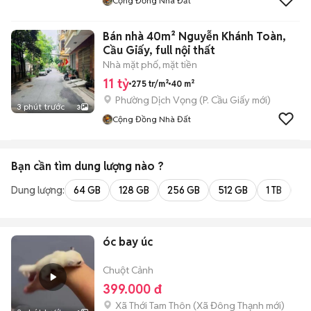
Cộng Đồng Nhà Đất
Bán nhà 40m² Nguyễn Khánh Toàn,
Cầu Giấy, full nội thất
Nhà mặt phố, mặt tiền
11 tỷ
275 tr/m²
40 m²
Phường Dịch Vọng
(
P. Cầu Giấy
mới)
3 phút trước
3
Cộng Đồng Nhà Đất
Bạn cần tìm
dung lượng
nào ?
Dung lượng:
64 GB
128 GB
256 GB
512 GB
1 TB
2 
óc bay úc
Chuột Cảnh
399.000 đ
Xã Thới Tam Thôn
(
Xã Đông Thạnh
mới)