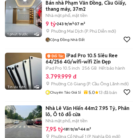
Bán nhà Phạm Văn Đồng, Cầu Giấy,
thang máy, 37m2
Nhà mặt phố, mặt tiền
9 tỷ
243 tr/m²
37 m²
Phường Mai Dịch
(
P. Phú Diễn
mới)
1 phút trước
4
Cộng Đồng Nhà Đất
iPad Pro 10.5 Siêu Ree
64/256 4G/wifi-wifi Zin Đẹp
iPad Pro 10.5 inch
256 GB
Hết bảo hành
3.799.999 đ
Phường Cô Giang
(
P. Cầu Ông Lãnh
mới)
Tin ưu tiên
4
5.0
13
đã bán
Chuyên Táo Giá Sỉ
Nhà Lê Văn Hiến 44m2 7.95 Tỷ, Phân
lô, Ô tô đỗ cửa
Nhà mặt phố, mặt tiền
7,95 tỷ
181 tr/m²
44 m²
Phường Cổ Nhuế 1
(
P. Nghĩa Đô
mới)