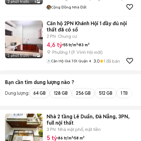
2 phút trước
5
Cộng Đồng Nhà Đất
Căn hộ 2PN Khánh Hội 1 đầy đủ nội
thất đã có sổ
2 PN
Chung cư
4,6 tỷ
55 tr/m²
83 m²
Phường 1
(
P. Vĩnh Hội
mới)
2 phút trước
10
3.0
1
đã bán
Căn Hộ Giá Tốt Quận 4
Bạn cần tìm
dung lượng
nào ?
Dung lượng:
64 GB
128 GB
256 GB
512 GB
1 TB
2 
Nhà 2 tầng Lê Duẩn, Đà Nẵng, 3PN,
full nội thất
3 PN
Nhà mặt phố, mặt tiền
5 tỷ
86 tr/m²
58 m²