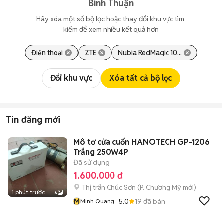
Bình Thuận
Hãy xóa một số bộ lọc hoặc thay đổi khu vực tìm 
kiếm để xem nhiều kết quả hơn
Điện thoại
ZTE
Nubia RedMagic 10...
Đổi khu vực
Xóa tất cả bộ lọc
Tin đăng mới
Mô tơ cửa cuốn HANOTECH GP-1206
Trắng 250W4P
Đã sử dụng
1.600.000 đ
Thị trấn Chúc Sơn
(
P. Chương Mỹ
mới)
1 phút trước
6
M
5.0
19
đã bán
Minh Quang