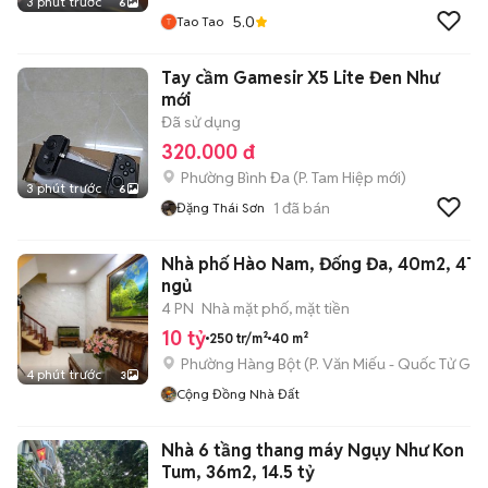
3 phút trước
6
5.0
Tao Tao
Tay cầm Gamesir X5 Lite Đen Như
mới
Đã sử dụng
320.000 đ
Phường Bình Đa
(
P. Tam Hiệp
mới)
3 phút trước
6
1
đã bán
Đặng Thái Sơn
Nhà phố Hào Nam, Đống Đa, 40m2, 4T, 
ngủ
4 PN
Nhà mặt phố, mặt tiền
10 tỷ
250 tr/m²
40 m²
Phường Hàng Bột
(
P. Văn Miếu - Quốc Tử Giá
4 phút trước
3
Cộng Đồng Nhà Đất
Nhà 6 tầng thang máy Ngụy Như Kon
Tum, 36m2, 14.5 tỷ