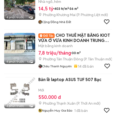
Nhà ngõ, hẻm
14,5 tỷ
403 tr/m²
36 m²
Phường Khương Mai
(
P. Phương Liệt
mới)
4 phút trước
4
Cộng Đồng Nhà Đất
CHO THUÊ MẶT BẰNG KIOT
VỪA Ở VỪA KINH DOANH TRUNG
TÂM QUẬN 7
Mặt bằng kinh doanh
7,8 triệu/tháng
30 m²
Phường Tân Thuận Đông
(
P. Tân Thuận
mới)
4 phút trước
12
14
đã bán
Châu Thanh Nguyên
Bản lề laptop ASUS TUF 507 Bạc
Mới
550.000 đ
Phường Thạnh Xuân
(
P. Thới An
mới)
4 phút trước
1
N
1
đã bán
Nguyễn Huy Gia Bảo