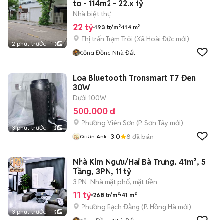
to - 114m2 - 22.x tỷ
Nhà biệt thự
22 tỷ
193 tr/m²
114 m²
Thị trấn Trạm Trôi
(
Xã Hoài Đức
mới)
2 phút trước
3
Cộng Đồng Nhà Đất
Loa Bluetooth Tronsmart T7 Đen
30W
Dưới 100W
500.000 đ
Phường Viên Sơn
(
P. Sơn Tây
mới)
3 phút trước
2
3.0
8
đã bán
Quân Ank
Nhà Kim Ngưu/Hai Bà Trưng, 41m², 5
Tầng, 3PN, 11 tỷ
3 PN
Nhà mặt phố, mặt tiền
11 tỷ
268 tr/m²
41 m²
Phường Bạch Đằng
(
P. Hồng Hà
mới)
3 phút trước
5