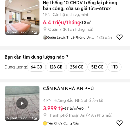
Hệ thống 10 CHDV trống lại phòng
ban công, cửa sổ giá từ 5-6trxx
1 PN
Căn hộ dịch vụ, mini
6,4 triệu/tháng
30 m²
Quận 7
(
P. Tân Hưng
mới)
5 phút trước
10
1
đã bán
Quân Lewis Thuê Phòng Uy
Tín
Bạn cần tìm
dung lượng
nào ?
Dung lượng:
64 GB
128 GB
256 GB
512 GB
1 TB
2 
CẦN BÁN NHÀ AN PHÚ
4 PN
Hướng Bắc
Nhà phố liền kề
3,999 tỷ
67 tr/m²
60 m²
Thành phố Thuận An
(
P. An Phú
mới)
5 phút trước
12
T
Tên Chưa Cung Cấp