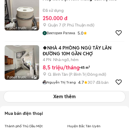
Đã sử dụng
250.000 đ
Quận 7
(
P. Phú Thuận
mới)
7 phút trước
1
5.0
Виктория Ратина
🍀NHÀ 4 PHÒNG NGỦ TÂY LÂN
ĐƯỜNG 10M GẦN CHỢ
4 PN
Nhà ngõ, hẻm
8,5 triệu/tháng
45 m²
Q. Bình Tân
(
P. Bình Trị Đông
mới)
7 phút trước
6
4.7
307
đã bán
Nguyễn Thị Trang
Xem thêm
Mua bán điện thoại
Thành phố Thủ Dầu Một
Huyện Bắc Tân Uyên