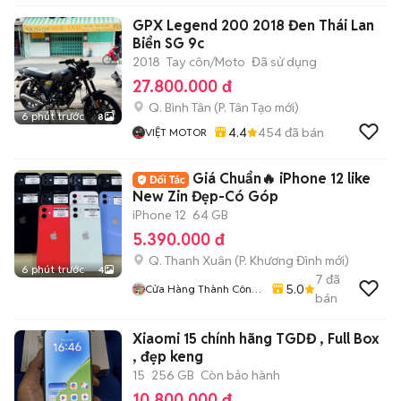
GPX Legend 200 2018 Đen Thái Lan
Biển SG 9c
2018
Tay côn/Moto
Đã sử dụng
27.800.000 đ
Q. Bình Tân
(
P. Tân Tạo
mới)
6 phút trước
8
4.4
454
đã bán
VIỆT MOTOR
Giá Chuẩn🔥 iPhone 12 like
New Zin Đẹp-Có Góp
iPhone 12
64 GB
5.390.000 đ
Q. Thanh Xuân
(
P. Khương Đình
mới)
6 phút trước
4
7
đã
5.0
Cửa Hàng Thành Công
bán
Mobile - 87 Cự Lộc
Xiaomi 15 chính hãng TGDĐ , Full Box
, đẹp keng
15
256 GB
Còn bảo hành
10.800.000 đ