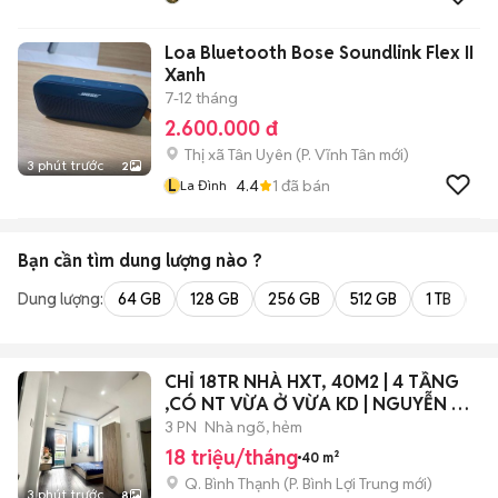
Loa Bluetooth Bose Soundlink Flex II
Xanh
7-12 tháng
2.600.000 đ
Thị xã Tân Uyên
(
P. Vĩnh Tân
mới)
3 phút trước
2
L
4.4
1
đã bán
La Đình
Bạn cần tìm
dung lượng
nào ?
Dung lượng:
64 GB
128 GB
256 GB
512 GB
1 TB
2 
CHỈ 18TR NHÀ HXT, 40M2 | 4 TẦNG
,CÓ NT VỪA Ở VỪA KD | NGUYỄN XÍ,
BT.
3 PN
Nhà ngõ, hẻm
18 triệu/tháng
40 m²
Q. Bình Thạnh
(
P. Bình Lợi Trung
mới)
3 phút trước
8