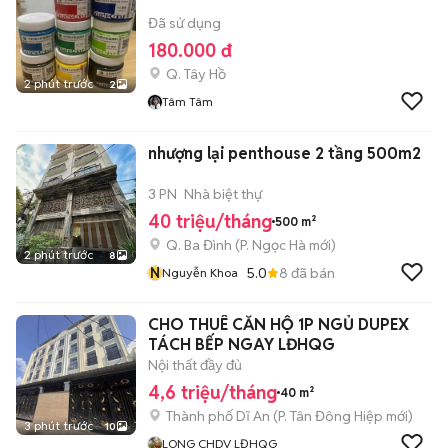
Đã sử dụng
180.000 đ
Q. Tây Hồ
2 phút trước
2
Tâm Tâm
nhượng lại penthouse 2 tầng 500m2
3 PN
Nhà biệt thự
40 triệu/tháng
500 m²
Q. Ba Đình
(
P. Ngọc Hà
mới)
2 phút trước
8
N
5.0
8
đã bán
Nguyễn Khoa
CHO THUÊ CĂN HỘ 1P NGỦ DUPEX
TÁCH BẾP NGAY LĐHQG
Nội thất đầy đủ
4,6 triệu/tháng
40 m²
Thành phố Dĩ An
(
P. Tân Đông Hiệp
mới)
3 phút trước
10
LONG CHDV LĐHQG