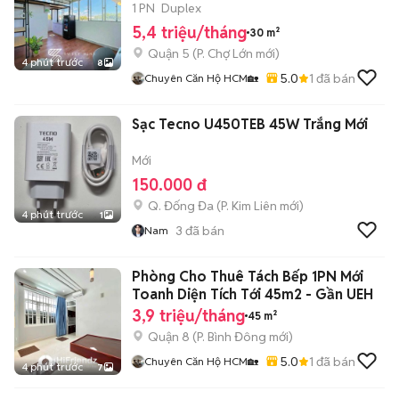
1 PN
Duplex
5,4 triệu/tháng
30 m²
Quận 5
(
P. Chợ Lớn
mới)
4 phút trước
8
5.0
1
đã bán
Chuyên Căn Hộ HCM🏡
Sạc Tecno U450TEB 45W Trắng Mới
Mới
150.000 đ
Q. Đống Đa
(
P. Kim Liên
mới)
4 phút trước
1
3
đã bán
Nam
Phòng Cho Thuê Tách Bếp 1PN Mới
Toanh Diện Tích Tới 45m2 - Gần UEH
3,9 triệu/tháng
45 m²
Quận 8
(
P. Bình Đông
mới)
5.0
1
đã bán
Chuyên Căn Hộ HCM🏡
4 phút trước
7