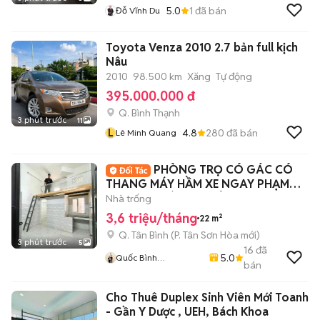
5.0
1
đã bán
Đỗ Vĩnh Du
Toyota Venza 2010 2.7 bản full kịch
Nâu
2010
98.500 km
Xăng
Tự động
395.000.000 đ
Q. Bình Thạnh
3 phút trước
11
L
4.8
280
đã bán
Lê Minh Quang
PHÒNG TRỌ CÓ GÁC CÓ
THANG MÁY HẦM XE NGAY PHẠM
VĂN HAI GIÁ SINH VIÊN
Nhà trống
3,6 triệu/tháng
22 m²
Q. Tân Bình
(
P. Tân Sơn Hòa
mới)
3 phút trước
5
16
đã
5.0
Quốc Bình
bán
Lovanhome
Cho Thuê Duplex Sinh Viên Mới Toanh
- Gần Y Dược , UEH, Bách Khoa