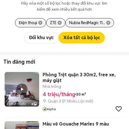
Hãy xóa một số bộ lọc hoặc thay đổi khu vực tìm 
kiếm để xem nhiều kết quả hơn
Điện thoại
ZTE
Nubia RedMagic 11...
Đổi khu vực
Xóa tất cả bộ lọc
Tin đăng mới
Phòng Trệt quận 3 30m2, free xe,
máy giặt
Nhà trống
4 triệu/tháng
30 m²
Quận 3
(
P. Nhiêu Lộc
mới)
1 phút trước
8
Alpha
Màu vẽ Gouache Maries 9 màu