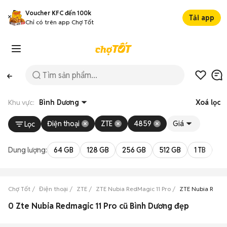
Voucher KFC đến 100k
Tải app
Chỉ có trên app Chợ Tốt
Khu vực:
Bình Dương
Xoá lọc
Điện thoại
ZTE
4859
Giá
Lọc
Dung lượng:
64 GB
128 GB
256 GB
512 GB
1 TB
2 
Chợ Tốt
Điện thoại
ZTE
ZTE Nubia RedMagic 11 Pro
ZTE Nubia RedMa
0 Zte Nubia Redmagic 11 Pro cũ Bình Dương đẹp