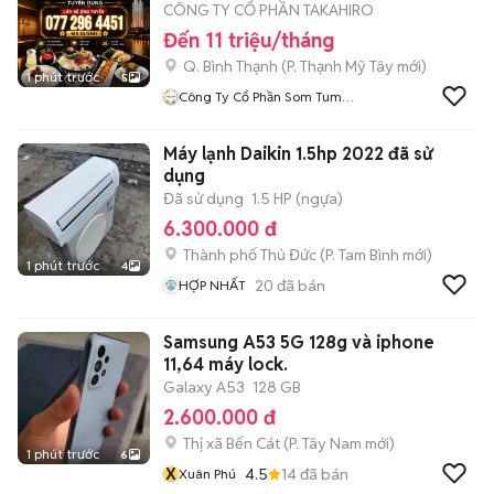
CÔNG TY CỔ PHẦN TAKAHIRO
Đến 11 triệu/tháng
Q. Bình Thạnh
(
P. Thạnh Mỹ Tây
mới)
1 phút trước
5
Công Ty Cổ Phần Som Tum
Thai
Máy lạnh Daikin 1.5hp 2022 đã sử
dụng
Đã sử dụng
1.5 HP (ngựa)
6.300.000 đ
Thành phố Thủ Đức
(
P. Tam Bình
mới)
1 phút trước
4
20
đã bán
HỢP NHẤT
Samsung A53 5G 128g và iphone
11,64 máy lock.
Galaxy A53
128 GB
2.600.000 đ
Thị xã Bến Cát
(
P. Tây Nam
mới)
1 phút trước
6
X
4.5
14
đã bán
Xuân Phú