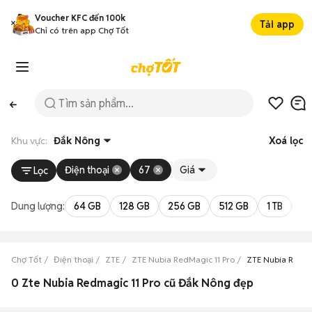
Voucher KFC đến 100k
Tải app
Chỉ có trên app Chợ Tốt
Khu vực:
Đắk Nông
Xoá lọc
Điện thoại
67
Giá
Lọc
Dung lượng:
64 GB
128 GB
256 GB
512 GB
1 TB
2 
Chợ Tốt
Điện thoại
ZTE
ZTE Nubia RedMagic 11 Pro
ZTE Nubia RedMa
0 Zte Nubia Redmagic 11 Pro cũ Đắk Nông đẹp