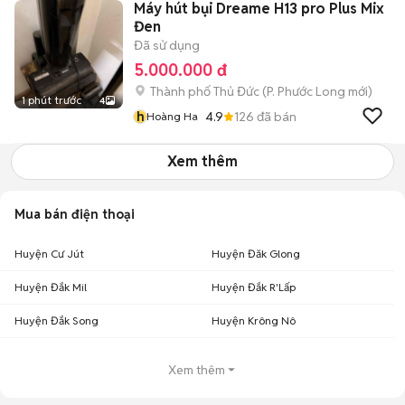
Máy hút bụi Dreame H13 pro Plus Mix
Đen
Đã sử dụng
5.000.000 đ
Thành phố Thủ Đức
(
P. Phước Long
mới)
1 phút trước
4
h
4.9
126
đã bán
Hoàng Ha
Xem thêm
Mua bán điện thoại
Huyện Cư Jút
Huyện Đăk Glong
Huyện Đắk Mil
Huyện Đắk R'Lấp
Huyện Đắk Song
Huyện Krông Nô
Xem thêm