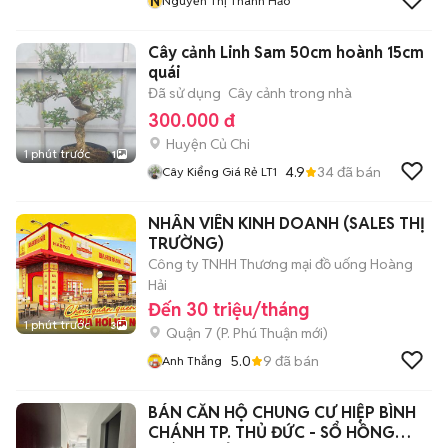
N
Nguyễn Thị Thanh Hảo
Cây cảnh Linh Sam 50cm hoành 15cm
quái
Đã sử dụng
Cây cảnh trong nhà
300.000 đ
Huyện Củ Chi
1 phút trước
1
4.9
34
đã bán
Cây Kiểng Giá Rẻ LT1
NHÂN VIÊN KINH DOANH (SALES THỊ
TRƯỜNG)
Công ty TNHH Thương mại đồ uống Hoàng
Hải
Đến 30 triệu/tháng
1 phút trước
3
Quận 7
(
P. Phú Thuận
mới)
5.0
9
đã bán
Anh Thắng
BÁN CĂN HỘ CHUNG CƯ HIỆP BÌNH
CHÁNH TP. THỦ ĐỨC - SỔ HỒNG