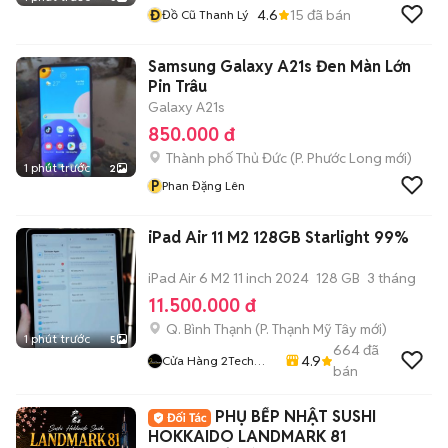
Đ
4.6
15
đã bán
Đồ Cũ Thanh Lý
Samsung Galaxy A21s Đen Màn Lớn
Pin Trâu
Galaxy A21s
850.000 đ
Thành phố Thủ Đức
(
P. Phước Long
mới)
1 phút trước
2
P
Phan Đặng Lên
iPad Air 11 M2 128GB Starlight 99%
iPad Air 6 M2 11 inch 2024
128 GB
3 tháng
11.500.000 đ
Q. Bình Thạnh
(
P. Thạnh Mỹ Tây
mới)
1 phút trước
5
664
đã
4.9
Cửa Hàng 2Tech
bán
House
PHỤ BẾP NHẬT SUSHI
HOKKAIDO LANDMARK 81