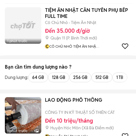
TIỆM ĂN NHẬT CẦN TUYỂN PHỤ BẾP
FULL TIME
Cô Chủ Nhỏ - Tiệm Ăn Nhật
Đến 35.000 đ/giờ
Quận 11
(
P. Bình Thới
mới)
1 phút trước
C
CÔ CHỦ NHỎ TIỆM ĂN NHẬT
BẢN
Bạn cần tìm
dung lượng
nào ?
Dung lượng:
64 GB
128 GB
256 GB
512 GB
1 TB
2 
LAO ĐỘNG PHỔ THÔNG
CÔNG TY IN KỸ THUẬT SỐ THIÊN CÁT
Đến 10 triệu/tháng
Huyện Hóc Môn
(
Xã Bà Điểm
mới)
1 phút trước
1