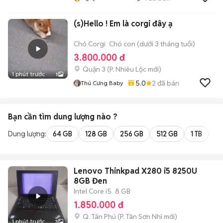
(s)Hello ! Em là corgi đây ạ
Chó Corgi
Chó con (dưới 3 tháng tuổi)
3.800.000 đ
Quận 3
(
P. Nhiêu Lộc
mới)
1 phút trước
1
5.0
2
đã bán
Thú Cưng Baby
Bạn cần tìm
dung lượng
nào ?
Dung lượng:
64 GB
128 GB
256 GB
512 GB
1 TB
2 
Lenovo Thinkpad X280 i5 8250U
8GB Đen
Intel Core i5
8 GB
1.850.000 đ
Q. Tân Phú
(
P. Tân Sơn Nhì
mới)
1 phút trước
3