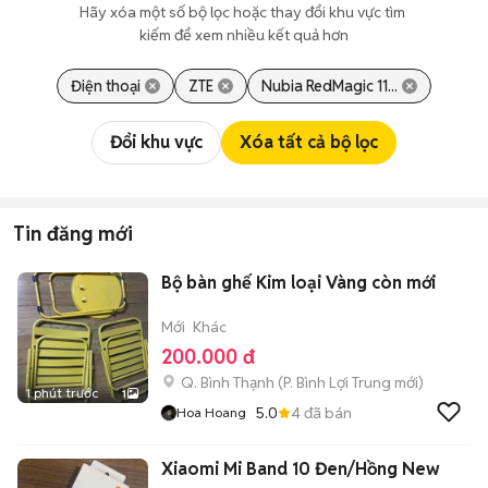
Hãy xóa một số bộ lọc hoặc thay đổi khu vực tìm 
kiếm để xem nhiều kết quả hơn
Điện thoại
ZTE
Nubia RedMagic 11...
Đổi khu vực
Xóa tất cả bộ lọc
Tin đăng mới
Bộ bàn ghế Kim loại Vàng còn mới
Mới
Khác
200.000 đ
Q. Bình Thạnh
(
P. Bình Lợi Trung
mới)
1 phút trước
1
5.0
4
đã bán
Hoa Hoang
Xiaomi Mi Band 10 Đen/Hồng New