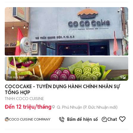
Tin nổi bật
5
COCOCAKE - TUYỂN DỤNG HÀNH CHÍNH NHÂN SỰ
TỔNG HỢP
TNHH COCO CUISINE
Đến 12 triệu/tháng
Q. Phú Nhuận
(
P. Đức Nhuận
mới)
Bấm để hiện số
Chat
COCO CUISINE COMPANY