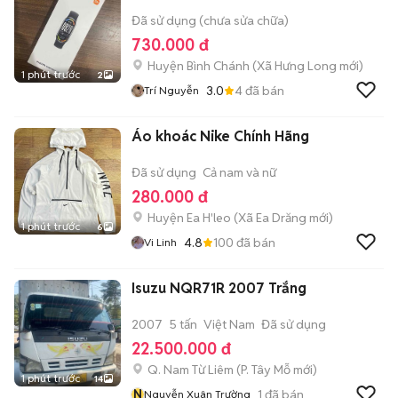
Đã sử dụng (chưa sửa chữa)
730.000 đ
Huyện Bình Chánh
(
Xã Hưng Long
mới)
1 phút trước
2
3.0
4
đã bán
Trí Nguyễn
Áo khoác Nike Chính Hãng
Đã sử dụng
Cả nam và nữ
280.000 đ
Huyện Ea H'leo
(
Xã Ea Drăng
mới)
1 phút trước
6
4.8
100
đã bán
Vi Linh
Isuzu NQR71R 2007 Trắng
2007
5 tấn
Việt Nam
Đã sử dụng
22.500.000 đ
Q. Nam Từ Liêm
(
P. Tây Mỗ
mới)
1 phút trước
14
N
1
đã bán
Nguyễn Xuân Trường