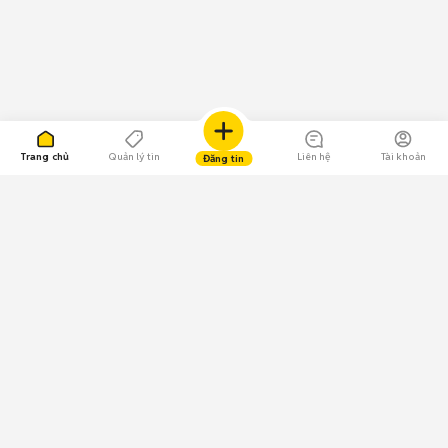
Trang chủ
Quản lý tin
Liên hệ
Tài khoản
Đăng tin
109.000 Bình chọn
Tải ứng dụng Chợ Tốt
Về Chợ Tốt
Quy chế sàn
Chính sách bảo mật
Giải quyết tranh chấp