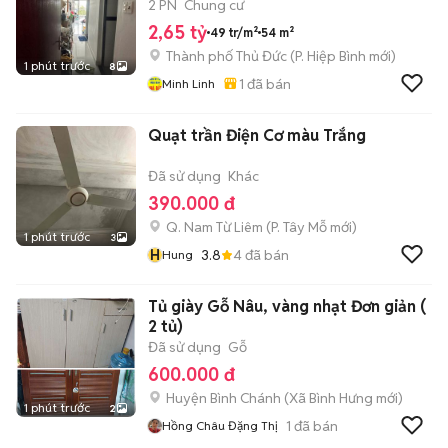
CHÍNH CHỦ
2 PN
Chung cư
2,65 tỷ
49 tr/m²
54 m²
Thành phố Thủ Đức
(
P. Hiệp Bình
mới)
1 phút trước
8
1
đã bán
Minh Linh
Quạt trần Điện Cơ màu Trắng
Đã sử dụng
Khác
390.000 đ
Q. Nam Từ Liêm
(
P. Tây Mỗ
mới)
1 phút trước
3
H
3.8
4
đã bán
Hung
Tủ giày Gỗ Nâu, vàng nhạt Đơn giản (
2 tủ)
Đã sử dụng
Gỗ
600.000 đ
Huyện Bình Chánh
(
Xã Bình Hưng
mới)
1 phút trước
2
1
đã bán
Hồng Châu Đặng Thị