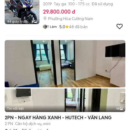
2019
Tay ga
100 - 175 cc
Đã sử dụng
29.800.000 đ
Phường Hòa Cường Nam
44 giây trước
8
5.0
48
đã bán
T Lâm
Tin nổi bật
10
+
2
2PN - NGAY HÀNG XANH - HUTECH - VĂN LANG
2 PN
Căn hộ dịch vụ, mini