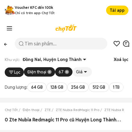
Voucher KFC đến 100k
Tải app
Chỉ có trên app Chợ Tốt
Khu vực:
Đồng Nai, Huyện Long Thành
Xoá lọc
Điện thoại
67
Giá
Lọc
Dung lượng:
64 GB
128 GB
256 GB
512 GB
1 TB
2 
Chợ Tốt
Điện thoại
ZTE
ZTE Nubia RedMagic 11 Pro
ZTE Nubia RedMa
0 Zte Nubia Redmagic 11 Pro cũ Huyện Long Thành, Đồng Nai đẹp