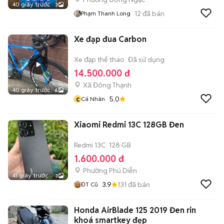
40 giây trước
3
12
đã bán
Phạm Thanh Long
Xe đạp đua Carbon
Xe đạp thể thao
Đã sử dụng
14.500.000 đ
Xã Đông Thạnh
40 giây trước
6
c
5.0
Cá Nhân
Xiaomi Redmi 13C 128GB Đen
Redmi 13C
128 GB
1.600.000 đ
Phường Phú Diễn
41 giây trước
3
3.9
131
đã bán
ĐT Cũ
Honda AirBlade 125 2019 Đen rin
khoá smartkey đẹp