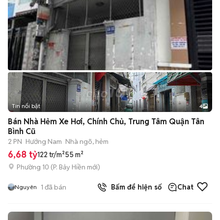
Tin nổi bật
4
Bán Nhà Hẻm Xe Hơi, Chính Chủ, Trung Tâm Quận Tân
Bình Cũ
2 PN
Hướng Nam
Nhà ngõ, hẻm
6,68 tỷ
122 tr/m²
55 m²
Phường 10
(
P. Bảy Hiền
mới)
1
đã bán
Bấm để hiện số
Chat
Nguyên