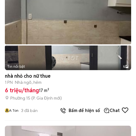
Tin nổi bật
5
nhà nhỏ cho nữ thue
1 PN
Nhà ngõ, hẻm
6 triệu/tháng
17 m²
Phường 15
(
P. Gia Định
mới)
A
3
đã bán
Bấm để hiện số
Chat
A Ton