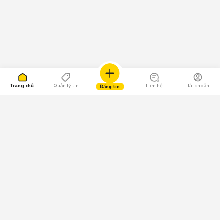
Trang chủ
Quản lý tin
Liên hệ
Tài khoản
Đăng tin
109.000 Bình chọn
Tải ứng dụng Chợ Tốt
Về Chợ Tốt
Quy chế sàn
Chính sách bảo mật
Giải quyết tranh chấp