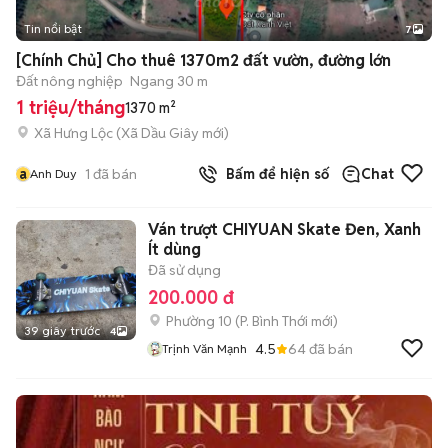
Tin nổi bật
7
+
2
[Chính Chủ] Cho thuê 1370m2 đất vườn, đường lớn
Đất nông nghiệp
Ngang 30 m
1 triệu/tháng
1370 m²
Xã Hưng Lộc
(
Xã Dầu Giây
mới)
a
1
đã bán
Bấm để hiện số
Chat
Anh Duy
Ván trượt CHIYUAN Skate Đen, Xanh
Ít dùng
Đã sử dụng
200.000 đ
Phường 10
(
P. Bình Thới
mới)
39 giây trước
4
4.5
64
đã bán
Trịnh Văn Mạnh