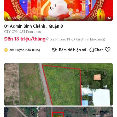
Tin nổi bật
1
01 Admin Bình Chánh , Quận 8
CTY CPN J&T Expresss
Đến 13 triệu/tháng
Xã Phong Phú
(
Xã Bình Hưng
mới)
l
Bấm để hiện số
Chat
Lâm Huỳnh Bảo Trung