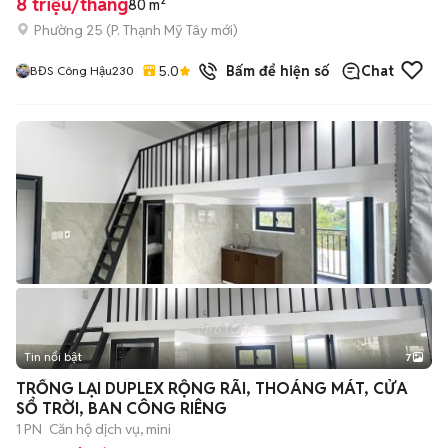
8 triệu/tháng
80 m²
Phường 25
(
P. Thạnh Mỹ Tây
mới)
5.0
1
đã bán
Bấm để hiện số
Chat
BĐS Công Hậu230
Tin nổi bật
7
+
2
TRỐNG LẠI DUPLEX RỘNG RÃI, THOÁNG MÁT, CỬA
SỔ TRỜI, BAN CÔNG RIÊNG
1 PN
Căn hộ dịch vụ, mini