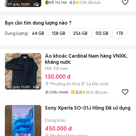
Đ
4.0
238
đã bán
Đỗ Thị Hợi
39 giây trước
2
Bạn cần tìm
dung lượng
nào ?
Dung lượng:
64 GB
128 GB
256 GB
512 GB
1 TB
2 
Áo khoác Cardinal Nam hàng VNXK,
kháng nước
Mới
Đồ nam
130.000 đ
Phường An Hoà
(
P. Sa Đéc
mới)
40 giây trước
6
5.0
304
đã bán
CHÍU VNXK
Sony Xperia SO-01J Hồng Đã sử dụng
Dòng khác
450.000 đ
Phường Đông Ngạc