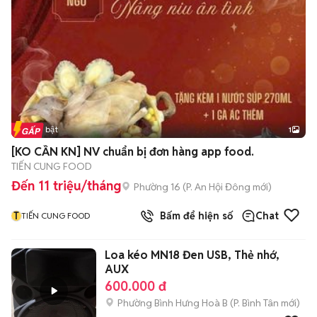
Tin nổi bật
1
[KO CẦN KN] NV chuẩn bị đơn hàng app food.
TIẾN CUNG FOOD
Đến 11 triệu/tháng
Phường 16
(
P. An Hội Đông
mới)
T
Bấm để hiện số
Chat
TIẾN CUNG FOOD
Loa kéo MN18 Đen USB, Thẻ nhớ,
AUX
600.000 đ
Phường Bình Hưng Hoà B
(
P. Bình Tân
mới)