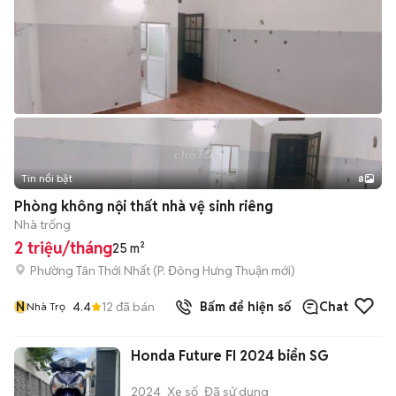
Tin nổi bật
8
+
2
Phòng không nội thất nhà vệ sinh riêng
Nhà trống
2 triệu/tháng
25 m²
Phường Tân Thới Nhất
(
P. Đông Hưng Thuận
mới)
N
4.4
12
đã bán
Bấm để hiện số
Chat
Nhà Trọ
Honda Future FI 2024 biển SG
2024
Xe số
Đã sử dụng