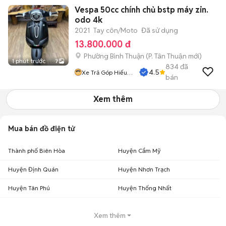
Vespa 50cc chính chủ bstp máy zin.
odo 4k
2021
Tay côn/Moto
Đã sử dụng
13.800.000 đ
Phường Bình Thuận
(
P. Tân Thuận
mới)
1 phút trước
7
834
đã
4.5
Xe Trả Góp Hiếu
bán
CT
Xem thêm
Mua bán đồ điện tử
Thành phố Biên Hòa
Huyện Cẩm Mỹ
Huyện Định Quán
Huyện Nhơn Trạch
Huyện Tân Phú
Huyện Thống Nhất
Xem thêm