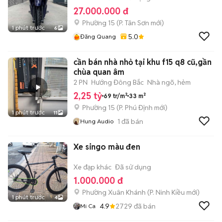
27.000.000 đ
Phường 15
(
P. Tân Sơn
mới)
1 phút trước
6
5.0
Đăng Quang
cần bán nhà nhỏ tại khu f15 q8 cũ,gần
chùa quan âm
2 PN
Hướng Đông Bắc
Nhà ngõ, hẻm
2,25 tỷ
69 tr/m²
33 m²
Phường 15
(
P. Phú Định
mới)
1 phút trước
11
1
đã bán
Hung Audio
Xe singo màu đen
Xe đạp khác
Đã sử dụng
1.000.000 đ
Phường Xuân Khánh
(
P. Ninh Kiều
mới)
1 phút trước
4
4.9
2729
đã bán
Mi Ca