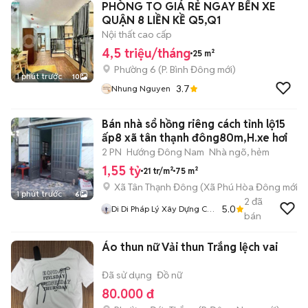
PHÒNG TO GIÁ RẺ NGAY BẾN XE
QUẬN 8 LIỀN KỀ Q5,Q1
Nội thất cao cấp
4,5 triệu/tháng
25 m²
Phường 6
(
P. Bình Đông
mới)
1 phút trước
10
3.7
Nhung Nguyen
Bán nhà sổ hồng riêng cách tỉnh lộ15
ấp8 xã tân thạnh đông80m,H.xe hơi
2 PN
Hướng Đông Nam
Nhà ngõ, hẻm
1,55 tỷ
21 tr/m²
75 m²
Xã Tân Thạnh Đông
(
Xã Phú Hòa Đông
mới)
1 phút trước
6
2
đã
5.0
Di Di Pháp Lý Xây Dựng Củ
bán
Chi
Áo thun nữ Vải thun Trắng lệch vai
Đã sử dụng
Đồ nữ
80.000 đ