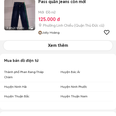
Pass quần jeans còn mới
Mới
Đồ nữ
125.000 đ
Phường Linh Chiểu (Quận Thủ Đức cũ)
3 phút trước
2
Jolly Hoàng
Xem thêm
Mua bán đồ điện tử
Thành phố Phan Rang-Tháp
Huyện Bác Ái
Chàm
Huyện Ninh Hải
Huyện Ninh Phước
Huyện Thuận Bắc
Huyện Thuận Nam