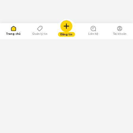
Trang chủ
Quản lý tin
Liên hệ
Tài khoản
Đăng tin
109.000 Bình chọn
Tải ứng dụng Chợ Tốt
Về Chợ Tốt
Quy chế sàn
Chính sách bảo mật
Giải quyết tranh chấp
CÔNG TY TNHH CHỢ TỐT - Người đại diện theo pháp luật:
Nguyễn Trọng Tấn; GPDKKD: 0312120782 do Sở KH & ĐT TP.HCM cấp ngày
11/01/2013;