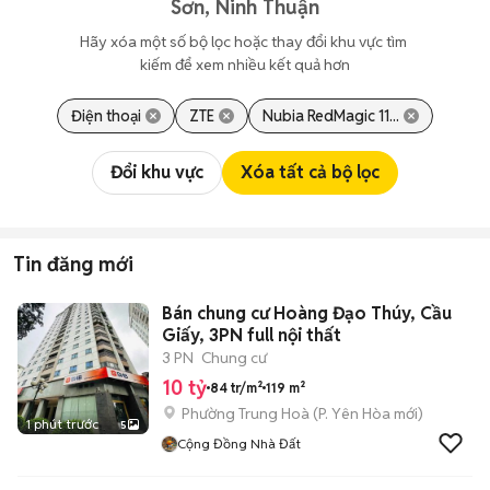
Sơn, Ninh Thuận
Hãy xóa một số bộ lọc hoặc thay đổi khu vực tìm 
kiếm để xem nhiều kết quả hơn
Điện thoại
ZTE
Nubia RedMagic 11...
Đổi khu vực
Xóa tất cả bộ lọc
Tin đăng mới
Bán chung cư Hoàng Đạo Thúy, Cầu
Giấy, 3PN full nội thất
3 PN
Chung cư
10 tỷ
84 tr/m²
119 m²
Phường Trung Hoà
(
P. Yên Hòa
mới)
1 phút trước
5
Cộng Đồng Nhà Đất