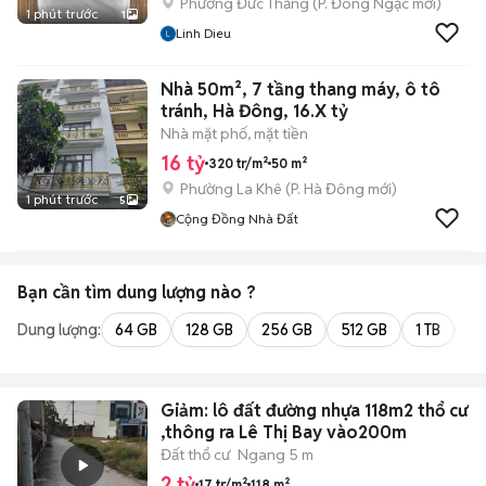
Phường Đức Thắng
(
P. Đông Ngạc
mới)
1 phút trước
1
Linh Dieu
Nhà 50m², 7 tầng thang máy, ô tô
tránh, Hà Đông, 16.X tỷ
Nhà mặt phố, mặt tiền
16 tỷ
320 tr/m²
50 m²
Phường La Khê
(
P. Hà Đông
mới)
1 phút trước
5
Cộng Đồng Nhà Đất
Bạn cần tìm
dung lượng
nào ?
Dung lượng:
64 GB
128 GB
256 GB
512 GB
1 TB
2 
Giảm: lô đất đường nhựa 118m2 thổ cư
,thông ra Lê Thị Bay vào200m
Đất thổ cư
Ngang 5 m
2 tỷ
17 tr/m²
118 m²