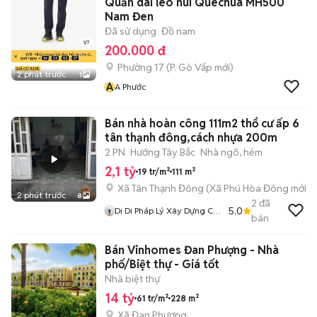
Quần dài leo núi Quechua MH500
Nam Đen
Đã sử dụng
Đồ nam
200.000 đ
Phường 17
(
P. Gò Vấp
mới)
2 phút trước
1
A
A Phước
Bán nhà hoàn công 111m2 thổ cư ấp 6
tân thạnh đông,cách nhựa 200m
2 PN
Hướng Tây Bắc
Nhà ngõ, hẻm
2,1 tỷ
19 tr/m²
111 m²
Xã Tân Thạnh Đông
(
Xã Phú Hòa Đông
mới)
2 phút trước
8
2
đã
5.0
Di Di Pháp Lý Xây Dựng Củ
bán
Chi
Bán Vinhomes Đan Phượng - Nhà
phố/Biệt thự - Giá tốt
Nhà biệt thự
14 tỷ
61 tr/m²
228 m²
Xã Đan Phượng