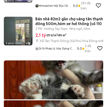
2 phút trước
1
281
đã
5.0
Mitsubitshi Nội Địa Cần
bán
Thơ
Bán nhà 82m2 gần chợ sáng tân thạnh
đông 500m,hẻm xe hơi thông (số 110
2 PN
Hướng Tây Nam
Nhà ngõ, hẻm
2,1 tỷ
25 tr/m²
85 m²
Xã Tân Thạnh Đông
(
Xã Phú Hòa Đông
mới)
2 phút trước
6
2
đã
5.0
Di Di Pháp Lý Xây Dựng Củ
bán
Chi