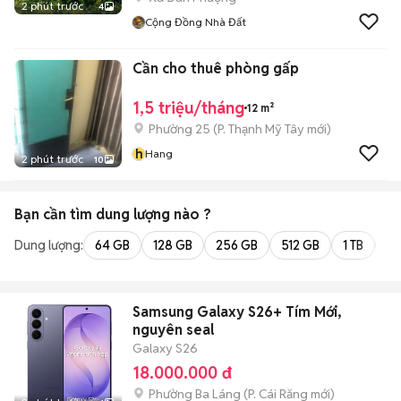
2 phút trước
4
Cộng Đồng Nhà Đất
Cần cho thuê phòng gấp
1,5 triệu/tháng
12 m²
Phường 25
(
P. Thạnh Mỹ Tây
mới)
h
Hang
2 phút trước
10
Bạn cần tìm
dung lượng
nào ?
Dung lượng:
64 GB
128 GB
256 GB
512 GB
1 TB
2 
Samsung Galaxy S26+ Tím Mới,
nguyên seal
Galaxy S26
18.000.000 đ
Phường Ba Láng
(
P. Cái Răng
mới)