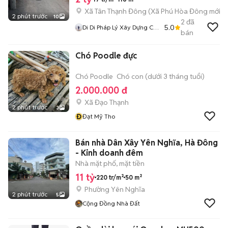
Xã Tân Thạnh Đông
(
Xã Phú Hòa Đông
mới)
2 phút trước
10
2
đã
5.0
Di Di Pháp Lý Xây Dựng Củ
bán
Chi
Chó Poodle đực
Chó Poodle
Chó con (dưới 3 tháng tuổi)
2.000.000 đ
Xã Đạo Thạnh
2 phút trước
3
Đ
Đạt Mỹ Tho
Bán nhà Dân Xây Yên Nghĩa, Hà Đông
- Kinh doanh đêm
Nhà mặt phố, mặt tiền
11 tỷ
220 tr/m²
50 m²
Phường Yên Nghĩa
2 phút trước
5
Cộng Đồng Nhà Đất