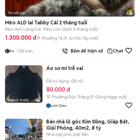
Tin nổi bật
6
+
2
Mèo ALD lai Tabby Cái 2 tháng tuổi
Mèo Anh Lông Dài
Mèo con (dưới 3 tháng tuổi)
1.300.000 đ
Phường 14
(
P. An Hội Tây
mới)
1
đã bán
Bấm để hiện số
Chat
Bo
Áo sơ mi trễ vai
Đã sử dụng
Đồ nữ
80.000 đ
Phường Đức Thắng
(
P. Đông Ngạc
mới)
3 phút trước
1
Linh Dieu
Bán nhà lô góc Kim Đồng, Giáp Bát,
Giải Phóng, 40m2, 8 tỷ
Nhà mặt phố, mặt tiền