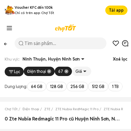
Voucher KFC đến 100k
Tải app
Chỉ có trên app Chợ Tốt
Khu vực:
Ninh Thuận, Huyện Ninh Sơn
Xoá lọc
Điện thoại
67
Giá
Lọc
Dung lượng:
64 GB
128 GB
256 GB
512 GB
1 TB
2 
Chợ Tốt
Điện thoại
ZTE
ZTE Nubia RedMagic 11 Pro
ZTE Nubia RedMa
0 Zte Nubia Redmagic 11 Pro cũ Huyện Ninh Sơn, Ninh Thuận đẹp