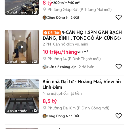
8 tỷ
200 tr/m²
40 m²
Phường Giáp Bát
(
P. Tương Mai
mới)
3 phút trước
5
Cộng Đồng Nhà Đất
✨️CĂN HỘ 1,2PN GẦN BẠCH
ĐẰNG, BÌNH , TONE GỖ ẤM CÚNG✨️
2 PN
Căn hộ dịch vụ, mini
10 triệu/tháng
60 m²
Phường 14
(
P. Bình Thạnh
mới)
3 phút trước
12
2
đã bán
Tuấn Có Phòng Xịn
Bán nhà Đại từ - Hoàng Mai, View hồ
Linh Đàm
Nhà mặt phố, mặt tiền
8,5 tỷ
Phường Đại Kim
(
P. Định Công
mới)
3 phút trước
3
Cộng Đồng Nhà Đất