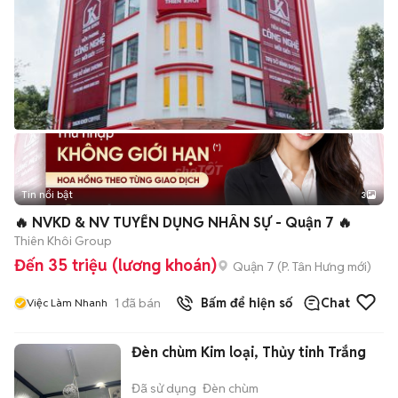
Tin nổi bật
3
🔥 NVKD & NV TUYỂN DỤNG NHÂN SỰ - Quận 7 🔥
Thiên Khôi Group
Đến 35 triệu (lương khoán)
Quận 7
(
P. Tân Hưng
mới)
1
đã bán
Bấm để hiện số
Chat
Việc Làm Nhanh
Đèn chùm Kim loại, Thủy tinh Trắng
Đã sử dụng
Đèn chùm