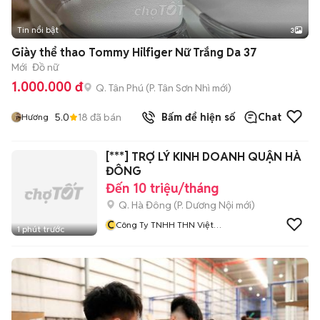
Tin nổi bật
3
Giày thể thao Tommy Hilfiger Nữ Trắng Da 37
Mới
Đồ nữ
1.000.000 đ
Q. Tân Phú
(
P. Tân Sơn Nhì
mới)
5.0
18
đã bán
Bấm để hiện số
Chat
Hương
[***] TRỢ LÝ KINH DOANH QUẬN HÀ
ĐÔNG
Đến 10 triệu/tháng
Q. Hà Đông
(
P. Dương Nội
mới)
C
Công Ty TNHH THN Việt
1 phút trước
Nam