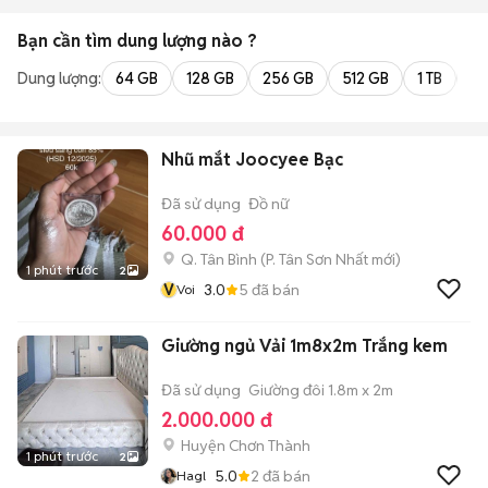
Bạn cần tìm
dung lượng
nào ?
Dung lượng:
64 GB
128 GB
256 GB
512 GB
1 TB
2 
Nhũ mắt Joocyee Bạc
Đã sử dụng
Đồ nữ
60.000 đ
Q. Tân Bình
(
P. Tân Sơn Nhất
mới)
1 phút trước
2
V
3.0
5
đã bán
Voi
Giường ngủ Vải 1m8x2m Trắng kem
Đã sử dụng
Giường đôi 1.8m x 2m
2.000.000 đ
Huyện Chơn Thành
1 phút trước
2
5.0
2
đã bán
Hagl