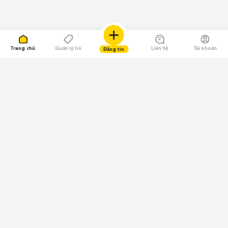
Trang chủ
Quản lý tin
Liên hệ
Tài khoản
Đăng tin
109.000 Bình chọn
Tải ứng dụng Chợ Tốt
Về Chợ Tốt
Quy chế sàn
Chính sách bảo mật
Giải quyết tranh chấp
CÔNG TY TNHH CHỢ TỐT - Người đại diện theo pháp luật:
Nguyễn Trọng Tấn; GPDKKD: 0312120782 do Sở KH & ĐT TP.HCM cấp ngày
11/01/2013;
GPMXH: 185/GP-BTTTT do Bộ Thông tin và Truyền thông