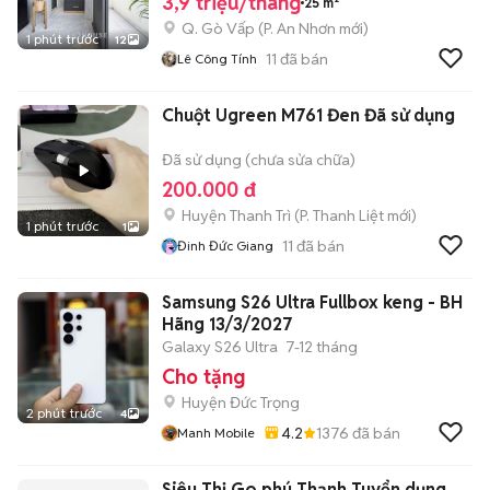
3,9 triệu/tháng
25 m²
Q. Gò Vấp
(
P. An Nhơn
mới)
1 phút trước
12
11
đã bán
Lê Công Tính
Chuột Ugreen M761 Đen Đã sử dụng
Đã sử dụng (chưa sửa chữa)
200.000 đ
Huyện Thanh Trì
(
P. Thanh Liệt
mới)
1 phút trước
1
11
đã bán
Đinh Đức Giang
Samsung S26 Ultra Fullbox keng - BH
Hãng 13/3/2027
Galaxy S26 Ultra
7-12 tháng
Cho tặng
Huyện Đức Trọng
2 phút trước
4
4.2
1376
đã bán
Manh Mobile
Siêu Thị Go phú Thạnh Tuyển dụng.