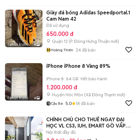
Giày đá bóng Adidas Speedportal.1
Cam Nam 42
Đã sử dụng
650.000 đ
Quận 12
(
P. Đông Hưng Thuận
mới)
1 phút trước
6
H
24
đã bán
Hoàng Thiên
iPhone iPhone 8 Vàng 89%
iPhone 8
64 GB
Hết bảo hành
1.200.000 đ
Huyện Hóc Môn
(
Xã Đông Thạnh
mới)
1 phút trước
6
5.0
18
đã bán
Cậu Ba
CHÍNH CHỦ CHO THUÊ NGAY ĐẠI
HỌC VL CS3, IUH, EMART GÒ VẤP
FULL NT GV
Nội thất đầy đủ