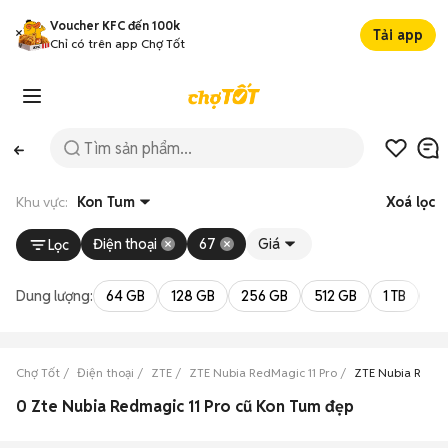
Voucher KFC đến 100k
Tải app
Chỉ có trên app Chợ Tốt
Khu vực:
Kon Tum
Xoá lọc
Điện thoại
67
Giá
Lọc
Dung lượng:
64 GB
128 GB
256 GB
512 GB
1 TB
2 
Chợ Tốt
Điện thoại
ZTE
ZTE Nubia RedMagic 11 Pro
ZTE Nubia RedMa
0 Zte Nubia Redmagic 11 Pro cũ Kon Tum đẹp