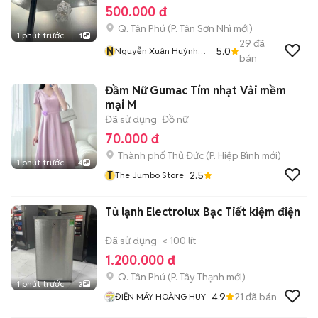
500.000 đ
Q. Tân Phú
(
P. Tân Sơn Nhì
mới)
1 phút trước
1
29
đã
N
5.0
Nguyễn Xuân Huỳnh
bán
My
Đầm Nữ Gumac Tím nhạt Vải mềm
mại M
Đã sử dụng
Đồ nữ
70.000 đ
Thành phố Thủ Đức
(
P. Hiệp Bình
mới)
1 phút trước
4
T
2.5
The Jumbo Store
Tủ lạnh Electrolux Bạc Tiết kiệm điện
Đã sử dụng
< 100 lít
1.200.000 đ
Q. Tân Phú
(
P. Tây Thạnh
mới)
1 phút trước
3
4.9
21
đã bán
ĐIỆN MÁY HOÀNG HUY