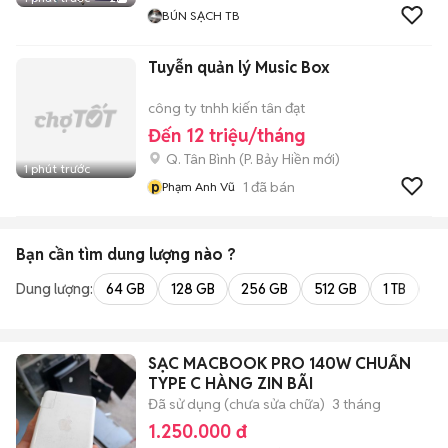
BÚN SẠCH TB
Tuyễn quản lý Music Box
công ty tnhh kiến tân đạt
Đến 12 triệu/tháng
Q. Tân Bình
(
P. Bảy Hiền
mới)
1 phút trước
p
1
đã bán
Phạm Anh Vũ
Bạn cần tìm
dung lượng
nào ?
Dung lượng:
64 GB
128 GB
256 GB
512 GB
1 TB
2 
SẠC MACBOOK PRO 140W CHUẨN
TYPE C HÀNG ZIN BÃI
Đã sử dụng (chưa sửa chữa)
3 tháng
1.250.000 đ