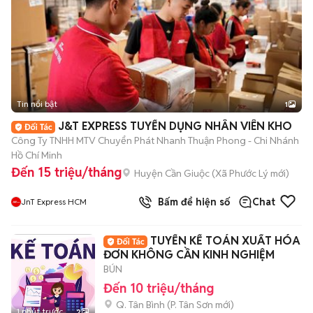
Tin nổi bật
1
J&T EXPRESS TUYỂN DỤNG NHÂN VIÊN KHO
Công Ty TNHH MTV Chuyển Phát Nhanh Thuận Phong - Chi Nhánh
Hồ Chí Minh
Đến 15 triệu/tháng
Huyện Cần Giuộc
(
Xã Phước Lý
mới)
Bấm để hiện số
Chat
JnT Express HCM
TUYỂN KẾ TOÁN XUẤT HÓA
ĐƠN KHÔNG CẦN KINH NGHIỆM
BÚN
Đến 10 triệu/tháng
Q. Tân Bình
(
P. Tân Sơn
mới)
1 phút trước
2