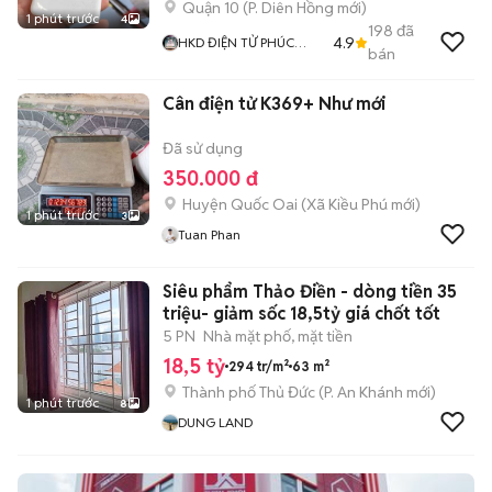
Quận 10
(
P. Diên Hồng
mới)
1 phút trước
4
198
đã
4.9
HKD ĐIỆN TỬ PHÚC
bán
THỊNH
Cân điện tử K369+ Như mới
Đã sử dụng
350.000 đ
Huyện Quốc Oai
(
Xã Kiều Phú
mới)
1 phút trước
3
Tuan Phan
Siêu phẩm Thảo Điền - dòng tiền 35
triệu- giảm sốc 18,5tỷ giá chốt tốt
5 PN
Nhà mặt phố, mặt tiền
18,5 tỷ
294 tr/m²
63 m²
Thành phố Thủ Đức
(
P. An Khánh
mới)
1 phút trước
8
DUNG LAND