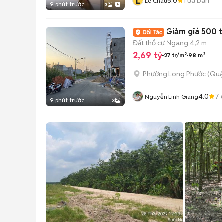
L
5.0
1
đã bán
Lê Châu
9 phút trước
3
Giảm giá 500 t
Đất thổ cư
Ngang 4,2 m
2,69 tỷ
27 tr/m²
98 m²
Phường Long Phước (Quậ
4.0
7
Nguyễn Linh Giang
9 phút trước
3