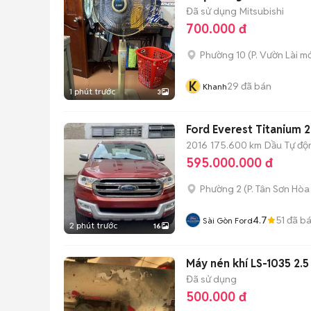
Đã sử dụng
Mitsubishi
700.000 đ
Phường 10
(
P. Vườn Lài
mớ
K
29
đã bán
Khanh
1 phút trước
3
Ford Everest Titanium 2
2016
175.600 km
Dầu
Tự độ
595.000.000 đ
Phường 2
(
P. Tân Sơn Hòa
4.7
51
đã b
Sài Gòn Ford
2 phút trước
16
Máy nén khí LS-1035 2.
Đã sử dụng
500.000 đ