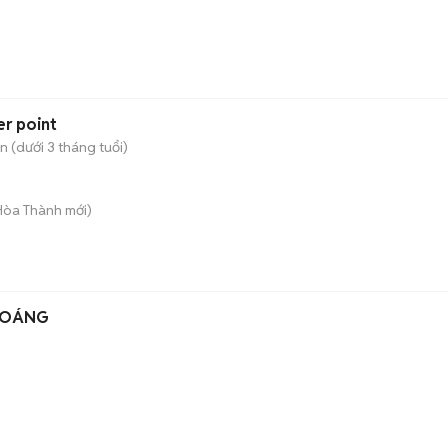
er point
 (dưới 3 tháng tuổi)
 Hòa Thành
mới)
HOÁNG
)