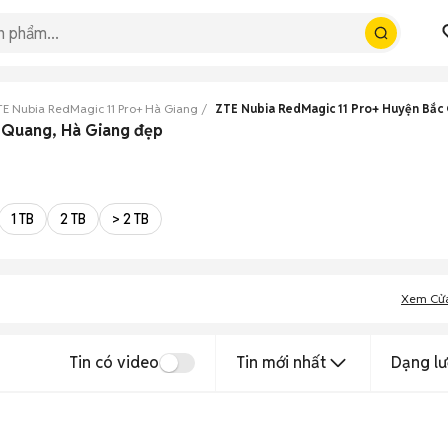
E Nubia RedMagic 11 Pro+ Hà Giang
ZTE Nubia RedMagic 11 Pro+ Huyện Bắc
c Quang, Hà Giang đẹp
1 TB
2 TB
> 2 TB
Xem Cử
Tin có video
Tin mới nhất
Dạng lư