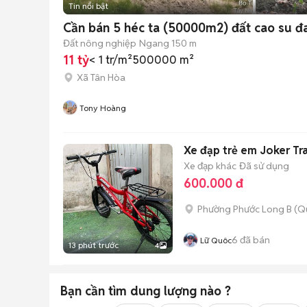
Tin nổi bật
Cần bán 5 héc ta (50000m2) đất cao su đa
Đất nông nghiệp
Ngang 150 m
11 tỷ
< 1 tr/m²
500000 m²
Xã Tân Hòa
Tony Hoàng
Xe đạp trẻ em Joker Tr
Xe đạp khác
Đã sử dụng
600.000 đ
Phường Phước Long B (Q
6
đã bán
Lữ Quôc
13 phút trước
4
Bạn cần tìm
dung lượng
nào ?