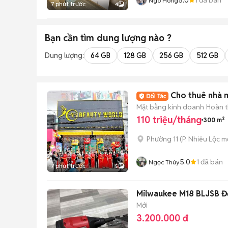
Ngo Hong
7 phút trước
4
Bạn cần tìm
dung lượng
nào ?
Dung lượng:
64 GB
128 GB
256 GB
512 GB
Cho thuê nhà 
Mặt bằng kinh doanh
Hoàn t
110 triệu/tháng
300 m²
Phường 11
(
P. Nhiêu Lộc
mớ
5.0
1
đã bán
Ngọc Thúy
7 phút trước
5
Milwaukee M18 BLJSB Đ
Mới
3.200.000 đ