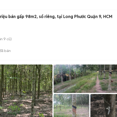
riệu bán gấp 98m2, sổ riêng, tại Long Phước Quận 9, HCM
n 9 cũ)
đã bán
+
2