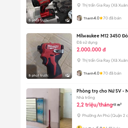
Thị trấn Gia Ray
(
Xã Xuân
4.0
70
đã bán
Thanh
8 phút trước
1
Milwaukee M12 3450 Đỏ
Đã sử dụng
2.000.000 đ
Thị trấn Gia Ray
(
Xã Xuân
4.0
70
đã bán
Thanh
8 phút trước
1
Phòng trọ cho Nứ SV -
Nhà trống
2,2 triệu/tháng
11 m²
Phường An Phú (Quận 2 c