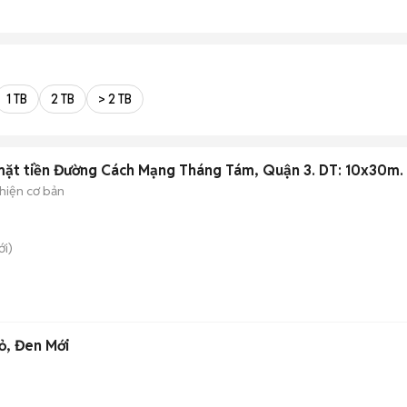
1 TB
2 TB
> 2 TB
mặt tiền Đường Cách Mạng Tháng Tám, Quận 3. DT: 10x30m.
hiện cơ bản
i)
ỏ, Đen Mới