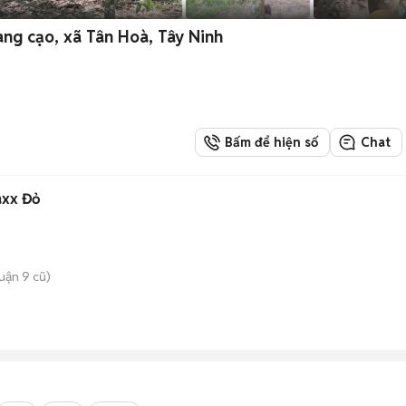
ng cạo, xã Tân Hoà, Tây Ninh
Bấm để hiện số
Chat
axx Đỏ
uận 9 cũ)