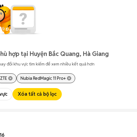
phù hợp tại Huyện Bắc Quang, Hà Giang
hay đổi khu vực tìm kiếm để xem nhiều kết quả hơn
ZTE
Nubia RedMagic 11 Pro+
 vực
Xóa tất cả bộ lọc
16