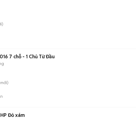
i)
016 7 chỗ - 1 Chủ Từ Đầu
ng
mới)
án
5 HP Đỏ xám