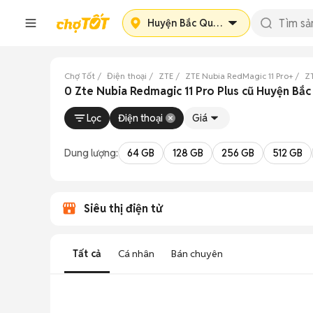
Huyện Bắc Quang
Chợ Tốt
Điện thoại
ZTE
ZTE Nubia RedMagic 11 Pro+
ZT
0 Zte Nubia Redmagic 11 Pro Plus cũ Huyện Bắ
Lọc
Điện thoại
Giá
Dung lượng:
64 GB
128 GB
256 GB
512 GB
Siêu thị điện tử
Tất cả
Cá nhân
Bán chuyên