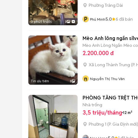
Phường Trảng Dài
P
5.0
6
đã bán
Phú Minh
3 phút trước
3
Mèo Anh lông ngắn silv
Mèo Anh Lông Ngắn
Mèo con
2.200.000 đ
Xã Long Thành Trung
(
P.
n
Nguyễn Thị Thu Vân
Tin ưu tiên
3
PHÒNG TẦNG TRỆT T
Nhà trống
3,5 triệu/tháng
12 m²
Phường 1
(
P. Gia Định
mới
5.0
1
đã bán