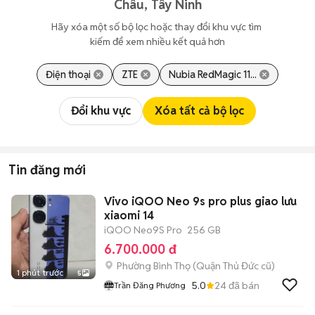
Châu, Tây Ninh
Hãy xóa một số bộ lọc hoặc thay đổi khu vực tìm 
kiếm để xem nhiều kết quả hơn
Điện thoại
ZTE
Nubia RedMagic 11...
Đổi khu vực
Xóa tất cả bộ lọc
Tin đăng mới
Vivo iQOO Neo 9s pro plus giao lưu
xiaomi 14
iQOO Neo9S Pro
256 GB
6.700.000 đ
Phường Bình Thọ (Quận Thủ Đức cũ)
1 phút trước
5
5.0
24
đã bán
Trần Đăng Phương