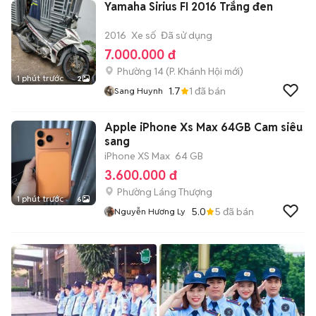
Yamaha Sirius FI 2016 Trắng đen
2016
Xe số
Đã sử dụng
7.000.000 đ
Phường 14
(
P. Khánh Hội
mới)
1 phút trước
2
1.7
1
đã bán
Sang Huynh
Apple iPhone Xs Max 64GB Cam siêu
sang
iPhone XS Max
64 GB
3.600.000 đ
Phường Láng Thượng
1 phút trước
6
5.0
5
đã bán
Nguyễn Hương Ly