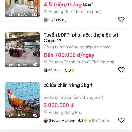
4,5 triệu/tháng
30 m²
Phường 15
(
P. Hòa Hưng
mới)
1 phút trước
11
Tuyết Băng
Tuyển LĐPT, phụ mộc, thợ mộc tại
Quận 12
Công ty tnhh công nghiệp do home
Đến 700.000 đ/ngày
Phường Thạnh Xuân
(
P. Thới An
mới)
1 phút trước
1
5.0
Đỗ Quân
cú lửa chân vàng 3kg4
Gà Chọi
Gà lớn (từ 3 tháng tuổi)
2.000.000 đ
Phường Hưng Phú
1 phút trước
3
4.8
1612
đã bán
Chicken Heniken