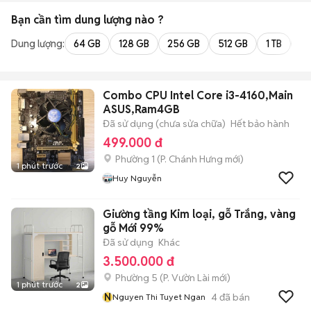
Bạn cần tìm
dung lượng
nào ?
Dung lượng:
64 GB
128 GB
256 GB
512 GB
1 TB
2 
Combo CPU Intel Core i3-4160,Main
ASUS,Ram4GB
Đã sử dụng (chưa sửa chữa)
Hết bảo hành
499.000 đ
Phường 1
(
P. Chánh Hưng
mới)
1 phút trước
2
Huy Nguyễn
Giường tầng Kim loại, gỗ Trắng, vàng
gỗ Mới 99%
Đã sử dụng
Khác
3.500.000 đ
Phường 5
(
P. Vườn Lài
mới)
1 phút trước
2
N
4
đã bán
Nguyen Thi Tuyet Ngan