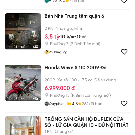
5.0
2
đã bán
Hiep
Bán Nhà Trung tâm quận 6
2 PN
Nhà ngõ, hẻm
3,5 tỷ
119 tr/m²
29 m²
Phường 7
(
P. Bình Tiên
mới)
1 phút trước
6
P
Phương Vy
Honda Wave S 110 2009 Đỏ
2009
Xe số
100 - 175 cc
Đã sử dụng
6.999.000 đ
Phường 13
(
P. Bình Lợi Trung
mới)
1 phút trước
6
4.5
261
đã bán
Quyphan
TRỐNG SẴN CĂN HỘ DUPLEX CỬA
SỔ - LỮ GIA QUẬN 10 - ĐỦ NỘI THẤT
1 PN
Chung cư