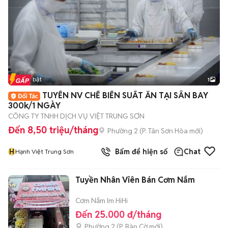
Tin nổi bật
1
TUYỂN NV CHẾ BIẾN SUẤT ĂN TẠI SÂN BAY
300k/1 NGÀY
CÔNG TY TNHH DỊCH VỤ VIỆT TRUNG SƠN
Đến 8,50 triệu/tháng
Phường 2
(
P. Tân Sơn Hòa
mới)
H
Bấm để hiện số
Chat
Hạnh Việt Trung Sơn
Tuyền Nhân Viên Bán Cơm Nắm
Cơm Nắm Im HiHi
Đến 25.000 đ/tháng
Phường 2
(
P. Bàn Cờ
mới)