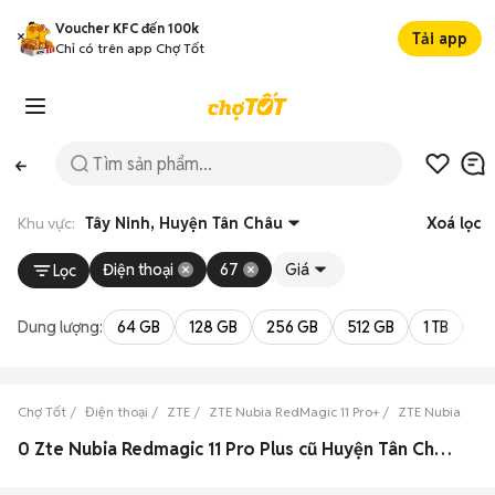
Voucher KFC đến 100k
Tải app
Chỉ có trên app Chợ Tốt
Khu vực:
Tây Ninh, Huyện Tân Châu
Xoá lọc
Điện thoại
67
Giá
Lọc
Dung lượng:
64 GB
128 GB
256 GB
512 GB
1 TB
2 
Chợ Tốt
Điện thoại
ZTE
ZTE Nubia RedMagic 11 Pro+
ZTE Nubia RedM
0 Zte Nubia Redmagic 11 Pro Plus cũ Huyện Tân Châu, Tây Ninh đẹp