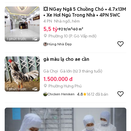
💥 NGay Ngã 5 Chuồng Chó • 4.7x13M
• Xe Hơi Ngủ Trong Nhà • 4PN 5WC
4 PN
Nhà ngõ, hẻm
5,5 tỷ
92 tr/m²
60 m²
Phường 10
(
P. Gò Vấp
mới)
1 phút trước
3
Hùng Nhà Đẹp
gà màu lạ cho ae cần
Gà Chọi
Gà lớn (từ 3 tháng tuổi)
1.500.000 đ
Phường Hưng Phú
1 phút trước
4
4.8
1612
đã bán
Chicken Heniken