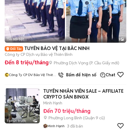
Tin nổi bật
2
TUYỂN BẢO VỆ TẠI BẮC NINH
Công ty CP Dịch vụ Bảo vệ Thiên Bình
Đến 8 triệu/tháng
Phường Dịch Vọng
(
P. Cầu Giấy
mới)
C
Bấm để hiện số
Chat
Công Ty CP DV Bảo Vệ Thiên
Bình
TUYỂN NHÂN VIÊN SALE – AFFILIATE
CRYPTO SÀN BINGX
Minh Hạnh
Đến 70 triệu/tháng
Phường Long Bình (Quận 9 cũ)
1 phút trước
1
3
đã bán
Minh Hạnh