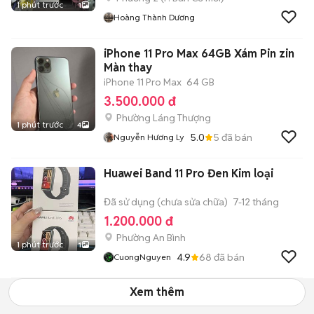
1 phút trước
1
Hoàng Thành Dương
iPhone 11 Pro Max 64GB Xám Pin zin
Màn thay
iPhone 11 Pro Max
64 GB
3.500.000 đ
Phường Láng Thượng
1 phút trước
4
5.0
5
đã bán
Nguyễn Hương Ly
Huawei Band 11 Pro Đen Kim loại
Đã sử dụng (chưa sửa chữa)
7-12 tháng
1.200.000 đ
Phường An Bình
1 phút trước
1
4.9
68
đã bán
CuongNguyen
Xem thêm