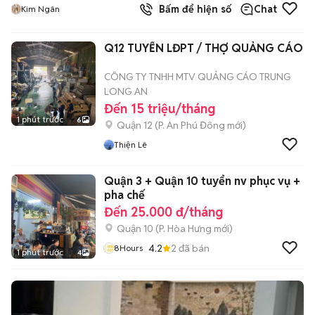
Bấm để hiện số
Chat
Kim Ngân
Q12 TUYỂN LĐPT / THỢ QUẢNG CÁO
CÔNG TY TNHH MTV QUẢNG CÁO TRUNG
LONG AN
Đến 15 triệu/tháng
1 phút trước
6
Quận 12
(
P. An Phú Đông
mới)
Thiện Lê
Quận 3 + Quận 10 tuyển nv phục vụ +
pha chế
Đến 25.000 đ/tháng
Quận 10
(
P. Hòa Hưng
mới)
4.2
2
đã bán
8Hours
1 phút trước
4