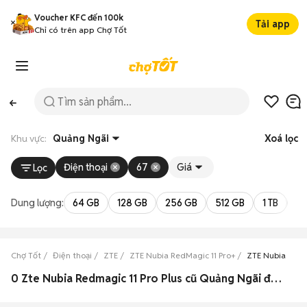
Voucher KFC đến 100k
Tải app
Chỉ có trên app Chợ Tốt
Khu vực:
Quảng Ngãi
Xoá lọc
Điện thoại
67
Giá
Lọc
Dung lượng:
64 GB
128 GB
256 GB
512 GB
1 TB
2 
Chợ Tốt
Điện thoại
ZTE
ZTE Nubia RedMagic 11 Pro+
ZTE Nubia RedM
0 Zte Nubia Redmagic 11 Pro Plus cũ Quảng Ngãi đẹp