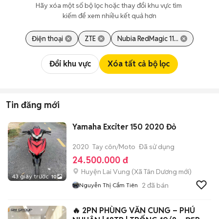
Hãy xóa một số bộ lọc hoặc thay đổi khu vực tìm 
kiếm để xem nhiều kết quả hơn
Điện thoại
ZTE
Nubia RedMagic 11...
Đổi khu vực
Xóa tất cả bộ lọc
Tin đăng mới
Yamaha Exciter 150 2020 Đỏ
2020
Tay côn/Moto
Đã sử dụng
24.500.000 đ
Huyện Lai Vung
(
Xã Tân Dương
mới)
43 giây trước
10
2
đã bán
Nguyễn Thị Cẩm Tiên
🔥 2PN PHÙNG VĂN CUNG – PHÚ