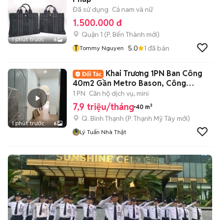
Đã sử dụng
Cả nam và nữ
1.500.000 đ
Quận 1
(
P. Bến Thành
mới)
1 phút trước
6
T
5.0
1
đã bán
Tommy Nguyen
Khai Trương 1PN Ban Công
40m2 Gần Metro Bason, Công
Trường Mê Linh, Q1
1 PN
Căn hộ dịch vụ, mini
7,9 triệu/tháng
40 m²
Q. Bình Thạnh
(
P. Thạnh Mỹ Tây
mới)
1 phút trước
6
Lý Tuấn Nhà Thật