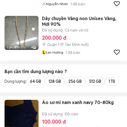
1
đã bán
Nguyễn Nhơn
Dây chuyền Vàng non Unisex Vàng,
Mới 90%
Đã sử dụng
Cả nam và nữ
200.000 đ
Quận 1
(
P. Tân Định
mới)
1 phút trước
4
L
1
đã bán
Lan Hương
Bạn cần tìm
dung lượng
nào ?
Dung lượng:
64 GB
128 GB
256 GB
512 GB
1 TB
2 
Áo sơ mi nam xanh navy 70-80kg
Đã sử dụng
Đồ nam
100.000 đ