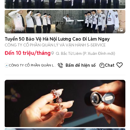
Tin nổi bật
5
Tuyển 50 Bảo Vệ Hà Nội Lương Cao Đi Làm Ngay
CÔNG TY CỔ PHẦN QUẢN LÝ VÀ VẬN HÀNH S-SERVICE
Đến 10 triệu/tháng
Q. Bắc Từ Liêm
(
P. Xuân Đỉnh
mới)
Bấm để hiện số
Chat
CÔNG TY CỔ PHẦN QUẢN LÝ
VÀ VẬN HÀNH S SERVICE