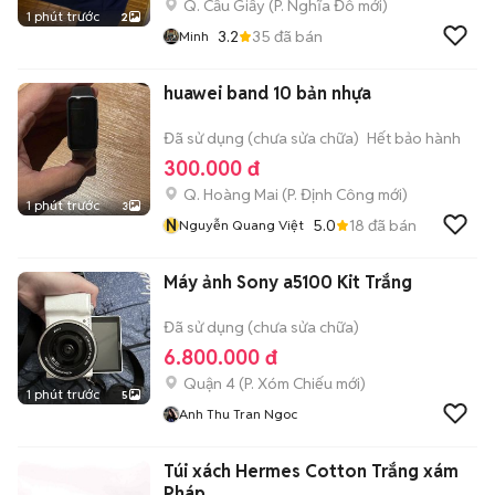
Q. Cầu Giấy
(
P. Nghĩa Đô
mới)
1 phút trước
2
3.2
35
đã bán
Minh
huawei band 10 bản nhựa
Đã sử dụng (chưa sửa chữa)
Hết bảo hành
300.000 đ
Q. Hoàng Mai
(
P. Định Công
mới)
1 phút trước
3
N
5.0
18
đã bán
Nguyễn Quang Việt
Máy ảnh Sony a5100 Kit Trắng
Đã sử dụng (chưa sửa chữa)
6.800.000 đ
Quận 4
(
P. Xóm Chiếu
mới)
1 phút trước
5
Anh Thu Tran Ngoc
Túi xách Hermes Cotton Trắng xám
Pháp