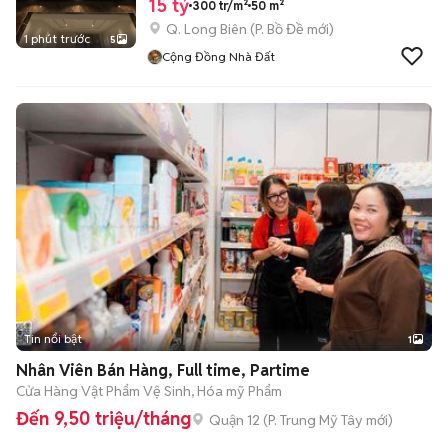
15 tỷ
300 tr/m²
50 m²
Q. Long Biên
(
P. Bồ Đề
mới)
1 phút trước
5
Cộng Đồng Nhà Đất
Tin nổi bật
1
Nhân Viên Bán Hàng, Full time, Partime
Cửa Hàng Vật Phẩm Vệ Sinh, Hóa mỹ Phẩm
Đến 9,50 triệu/tháng
Quận 12
(
P. Trung Mỹ Tây
mới)