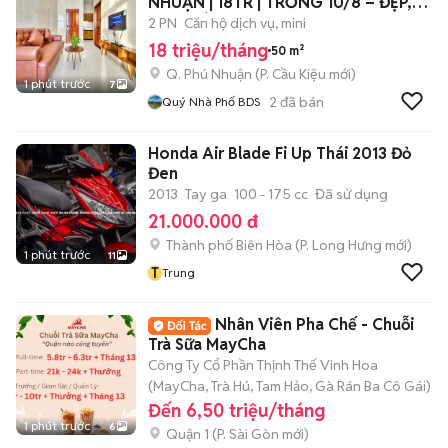
NHUẬN | 18TR | TRỐNG 10/8 – ĐẸP,
TIỆN, VÀO
2 PN
Căn hộ dịch vụ, mini
18 triệu/tháng
50 m²
Q. Phú Nhuận
(
P. Cầu Kiệu
mới)
1 phút trước
7
2
đã bán
Quý Nhà Phố BDS
Honda Air Blade Fi Up Thái 2013 Đỏ
Đen
2013
Tay ga
100 - 175 cc
Đã sử dụng
21.000.000 đ
Thành phố Biên Hòa
(
P. Long Hưng
mới)
1 phút trước
11
T
Trung
Nhân Viên Pha Chế - Chuỗi
Trà Sữa MayCha
Công Ty Cổ Phần Thịnh Thế Vinh Hoa
(MayCha, Trà Hú, Tam Hảo, Gà Rán Ba Cô Gái)
Đến 6,50 triệu/tháng
1 phút trước
6
Quận 1
(
P. Sài Gòn
mới)