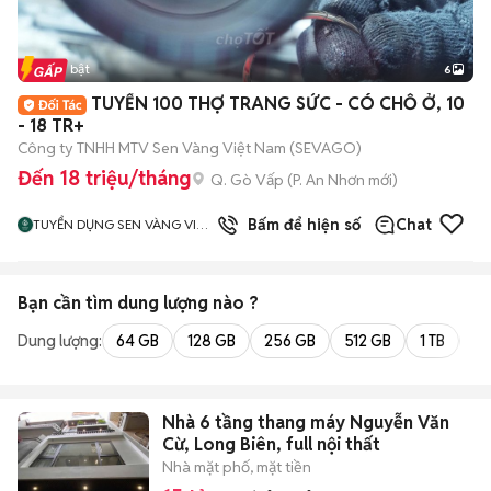
Tin nổi bật
6
+
2
TUYỂN 100 THỢ TRANG SỨC - CÓ CHỖ Ở, 10
- 18 TR+
Công ty TNHH MTV Sen Vàng Việt Nam (SEVAGO)
Đến 18 triệu/tháng
Q. Gò Vấp
(
P. An Nhơn
mới)
Bấm để hiện số
Chat
TUYỂN DỤNG SEN VÀNG VIỆT
NAM
Bạn cần tìm
dung lượng
nào ?
Dung lượng:
64 GB
128 GB
256 GB
512 GB
1 TB
2 
Nhà 6 tầng thang máy Nguyễn Văn
Cừ, Long Biên, full nội thất
Nhà mặt phố, mặt tiền