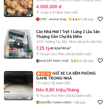
Chó Phốc Sóc
Chó con (dưới 3 tháng tuổi)
4.000.000 đ
Quận 6
(
P. Bình Tiên
mới)
1 phút trước
6
4.4
9
đã bán
O PET - Animal Shop
Căn Nhà Mới 1 Trệt 1 Lửng 2 Lầu Sân
Thượng Gần Chợ Bà Điểm
4 PN
Hướng Tây Bắc
Nhà mặt phố, mặt tiền
7,25 tỷ
81 tr/m²
90 m²
Huyện Hóc Môn
(
Xã Bà Điểm
mới)
1 phút trước
10
5.0
51
đã bán
NHÀ ĐẤT MINH THỨC
GIỮ XE CA ĐÊM PHÒNG
GAME TRONG NHÀ
CTY BẢO VỆ NAM VIỆT
Đến 8,80 triệu/tháng
Huyện Hóc Môn
(
Xã Bà Điểm
mới)
1 phút trước
2
1
đã bán
NGUYỄN THANH HƯNG