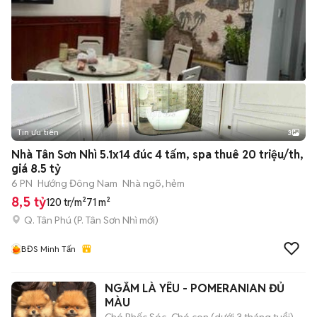
Tin ưu tiên
3
Nhà Tân Sơn Nhì 5.1x14 đúc 4 tấm, spa thuê 20 triệu/th,
giá 8.5 tỷ
6 PN
Hướng Đông Nam
Nhà ngõ, hẻm
8,5 tỷ
120 tr/m²
71 m²
Q. Tân Phú
(
P. Tân Sơn Nhì
mới)
BĐS Minh Tấn
NGẮM LÀ YÊU - POMERANIAN ĐỦ
MÀU