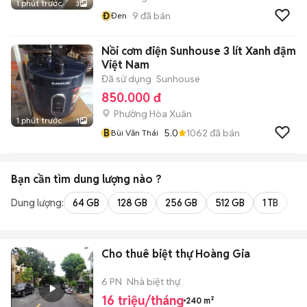
1 phút trước
3
Đ
9
đã bán
Đen
Nồi cơm điện Sunhouse 3 lít Xanh đậm
Việt Nam
Đã sử dụng
Sunhouse
850.000 đ
Phường Hòa Xuân
1 phút trước
1
B
5.0
1062
đã bán
Bùi Văn Thái
Bạn cần tìm
dung lượng
nào ?
Dung lượng:
64 GB
128 GB
256 GB
512 GB
1 TB
2 
Cho thuê biệt thự Hoàng Gia
6 PN
Nhà biệt thự
16 triệu/tháng
240 m²