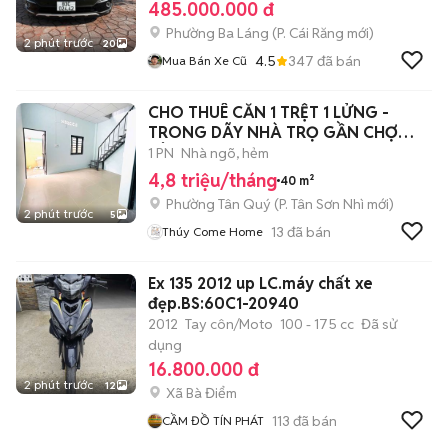
485.000.000 đ
Phường Ba Láng
(
P. Cái Răng
mới)
2 phút trước
20
4.5
347
đã bán
Mua Bán Xe Cũ
CHO THUÊ CĂN 1 TRỆT 1 LỬNG -
TRONG DÃY NHÀ TRỌ GẦN CHỢ
TÂN HƯƠNG
1 PN
Nhà ngõ, hẻm
4,8 triệu/tháng
40 m²
Phường Tân Quý
(
P. Tân Sơn Nhì
mới)
2 phút trước
5
13
đã bán
Thúy Come Home
Ex 135 2012 up LC.máy chất xe
đẹp.BS:60C1-20940
2012
Tay côn/Moto
100 - 175 cc
Đã sử
dụng
16.800.000 đ
2 phút trước
12
Xã Bà Điểm
113
đã bán
CẦM ĐỒ TÍN PHÁT