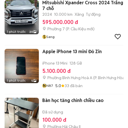
Mitsubishi Xpander Cross 2024 Trắng
7 chỗ
2024
10.000 km
Xăng
Tự động
595.000.000 đ
Phường 7
(
P. Cầu Kiệu
mới)
1 phút trước
20
S
Sang
Apple iPhone 13 mini Đỏ Zin
iPhone 13 Mini
128 GB
5.100.000 đ
Phường Bình Hưng Hoà A
(
P. Bình Hưng Hòa
m
1 phút trước
5
N
5.0
33
đã bán
N87
Bàn học tăng chỉnh chiều cao
Đã sử dụng
100.000 đ
Phường Hải Châu II