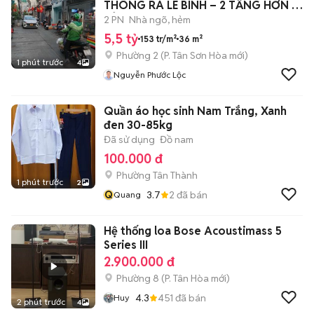
THÔNG RA LÊ BÌNH – 2 TẦNG HƠN 5
TỶ 🔥
2 PN
Nhà ngõ, hẻm
5,5 tỷ
153 tr/m²
36 m²
Phường 2
(
P. Tân Sơn Hòa
mới)
1 phút trước
4
Nguyễn Phước Lộc
Quần áo học sinh Nam Trắng, Xanh
đen 30-85kg
Đã sử dụng
Đồ nam
100.000 đ
Phường Tân Thành
1 phút trước
2
Q
3.7
2
đã bán
Quang
Hệ thống loa Bose Acoustimass 5
Series III
2.900.000 đ
Phường 8
(
P. Tân Hòa
mới)
4.3
451
đã bán
Huy
2 phút trước
4