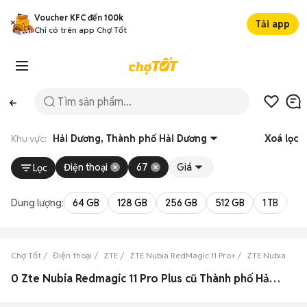
Voucher KFC đến 100k
Tải app
Chỉ có trên app Chợ Tốt
Khu vực:
Hải Dương, Thành phố Hải Dương
Xoá lọc
Điện thoại
67
Giá
Lọc
Dung lượng:
64 GB
128 GB
256 GB
512 GB
1 TB
2 
Chợ Tốt
Điện thoại
ZTE
ZTE Nubia RedMagic 11 Pro+
ZTE Nubia RedM
0 Zte Nubia Redmagic 11 Pro Plus cũ Thành phố Hải Dương, Hải Dương đẹp