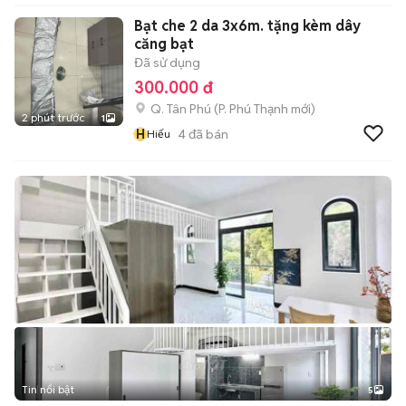
Bạt che 2 da 3x6m. tặng kèm dây
căng bạt
Đã sử dụng
300.000 đ
Q. Tân Phú
(
P. Phú Thạnh
mới)
2 phút trước
1
H
4
đã bán
Hiếu
Tin nổi bật
5