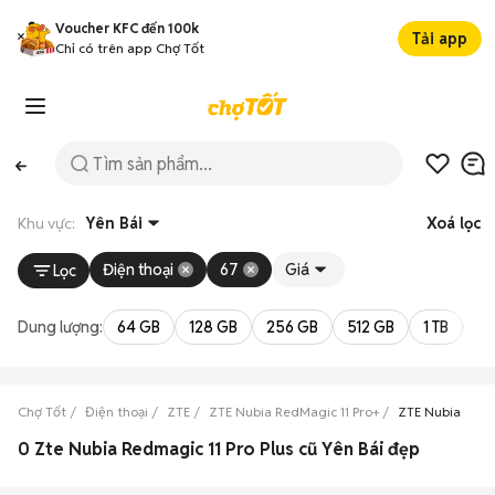
Voucher KFC đến 100k
Tải app
Chỉ có trên app Chợ Tốt
Khu vực:
Yên Bái
Xoá lọc
Điện thoại
67
Giá
Lọc
Dung lượng:
64 GB
128 GB
256 GB
512 GB
1 TB
2 
Chợ Tốt
Điện thoại
ZTE
ZTE Nubia RedMagic 11 Pro+
ZTE Nubia RedMa
0 Zte Nubia Redmagic 11 Pro Plus cũ Yên Bái đẹp