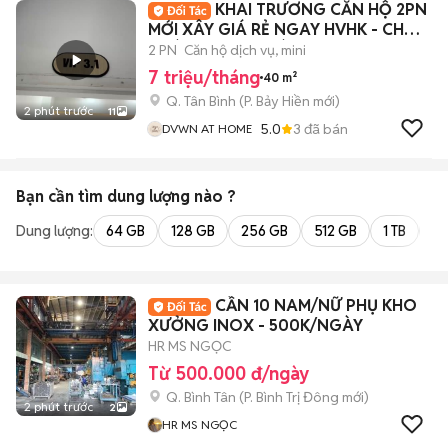
KHAI TRƯƠNG CĂN HỘ 2PN
MỚI XÂY GIÁ RẺ NGAY HVHK - CHỢ
HOÀNG HOA THÁM
2 PN
Căn hộ dịch vụ, mini
7 triệu/tháng
40 m²
Q. Tân Bình
(
P. Bảy Hiền
mới)
2 phút trước
11
5.0
3
đã bán
DVWN AT HOME
Bạn cần tìm
dung lượng
nào ?
Dung lượng:
64 GB
128 GB
256 GB
512 GB
1 TB
2 
CẦN 10 NAM/NỮ PHỤ KHO
XƯỞNG INOX - 500K/NGÀY
HR MS NGỌC
Từ 500.000 đ/ngày
Q. Bình Tân
(
P. Bình Trị Đông
mới)
2 phút trước
2
HR MS NGỌC