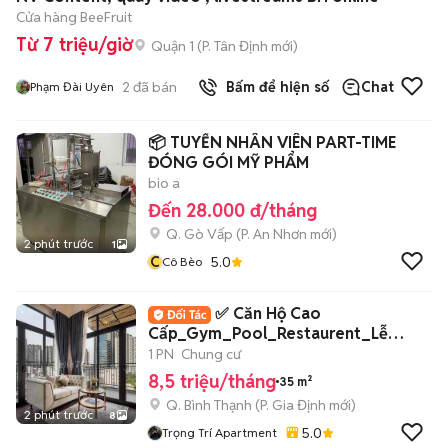
Cửa hàng BeeFruit
Từ 7 triệu/giờ
Quận 1
(
P. Tân Định
mới)
2
đã bán
Bấm để hiện số
Chat
Phạm Đài Uyên
📦 TUYỂN NHÂN VIÊN PART-TIME
ĐÓNG GÓI MỸ PHẨM
bio a
Đến 28.000 đ/tháng
Q. Gò Vấp
(
P. An Nhơn
mới)
2 phút trước
1
C
5.0
Cô Bèo
✅ Căn Hộ Cao
Cấp_Gym_Pool_Restaurent_Lễ
tân_Bảo vệ 24/24 An ninh ✅
1 PN
Chung cư
8,5 triệu/tháng
35 m²
Q. Bình Thạnh
(
P. Gia Định
mới)
2 phút trước
8
5.0
Trọng Trí Apartment