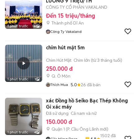
LƯƠNG 9 TRIỆU/TH
CÔNG TY CỔ PHẦN VAKALAND
Đến 15 triệu/tháng
Thành phố Dĩ An
1 phút trước
6
Công Ty Vakaland
chim hút mật 5m
Chim Hút Mật
Chim lớn (từ 3 tháng tuổi)
250.000 đ
Q. Ô Môn
1 phút trước
1
5.0
26
đã bán
Thích Mua
xác Đồng hồ Seiko Bạc Thép Không
Gỉ xác máy
Đã sử dụng
Cả nam và nữ
150.000 đ
Quận 1
(
P. Cầu Ông Lãnh
mới)
1 phút trước
4
1502
đã
4.8
Cửa Hàng Doan