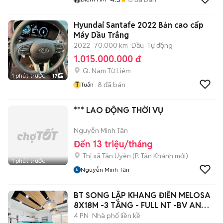
Hyundai Santafe 2022 Bản cao cấp
Máy Dầu Trắng
2022
70.000 km
Dầu
Tự động
1.015.000.000 đ
Q. Nam Từ Liêm
1 phút trước
17
T
8
đã bán
Tuấn
*** LAO ĐỘNG THỜI VỤ
Nguyễn Minh Tân
Đến 13 triệu/tháng
Thị xã Tân Uyên
(
P. Tân Khánh
mới)
1 phút trước
Nguyễn Minh Tân
BT SONG LẬP KHANG ĐIỀN MELOSA
8X18M -3 TẦNG - FULL NT -BV AN
NINH 24/7
4 PN
Nhà phố liền kề