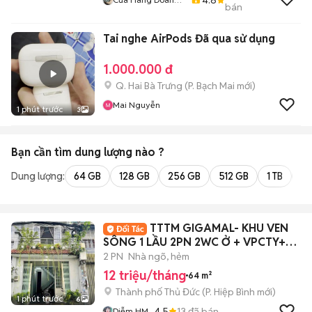
bán
Vu
Tai nghe AirPods Đã qua sử dụng
1.000.000 đ
Q. Hai Bà Trưng
(
P. Bạch Mai
mới)
Mai Nguyễn
1 phút trước
3
Bạn cần tìm
dung lượng
nào ?
Dung lượng:
64 GB
128 GB
256 GB
512 GB
1 TB
2 
TTTM GIGAMAL- KHU VEN
SÔNG 1 LẦU 2PN 2WC Ở + VPCTY+
KD ONLINE
2 PN
Nhà ngõ, hẻm
12 triệu/tháng
64 m²
Thành phố Thủ Đức
(
P. Hiệp Bình
mới)
1 phút trước
6
4.5
13
đã bán
Diễm HM