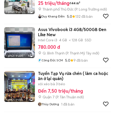
25 triệu/tháng
144 m²
Thành phố Thủ Đức
(
P. Long Trường
mới)
1 phút trước
6
5.0
132
đã bán
Duy Khang Điền
Asus Vivobook i3 4GB/500GB Đen
Like New
Intel Core i3
4 GB
< 128 GB
SSD
780.000 đ
Q. Bình Thạnh
(
P. Thạnh Mỹ Tây
mới)
1 phút trước
5
5.0
9
đã bán
Công Đức SCM
Tuyển Tạp Vụ rửa chén ( làm ca hoặc
ăn ở lại quán)
xôi xéo bà 3 béo
Đến 7,50 triệu/tháng
Quận 7
(
P. Tân Thuận
mới)
1 phút trước
3
1
đã bán
Thùy Dương