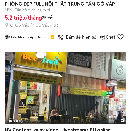
PHÒNG ĐẸP FULL NỘI THẤT TRUNG TÂM GÒ VẤP
1 PN
Căn hộ dịch vụ, mini
5,2 triệu/tháng
25 m²
Q. Gò Vấp
(
P. Gò Vấp
mới)
Bấm để hiện số
Chat
Châu Megas Apartment
Tin nổi bật
1
NV Content, quay video , livestreams BH online