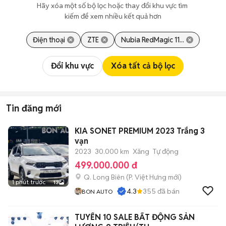
Hãy xóa một số bộ lọc hoặc thay đổi khu vực tìm 
kiếm để xem nhiều kết quả hơn
Điện thoại
ZTE
Nubia RedMagic 11...
Đổi khu vực
Xóa tất cả bộ lọc
Tin đăng mới
KIA SONET PREMIUM 2023 Trắng 3
vạn
2023
30.000 km
Xăng
Tự động
499.000.000 đ
Q. Long Biên
(
P. Việt Hưng
mới)
1 phút trước
13
4.3
355
đã bán
BON AUTO
TUYỂN 10 SALE BẤT ĐỘNG SẢN