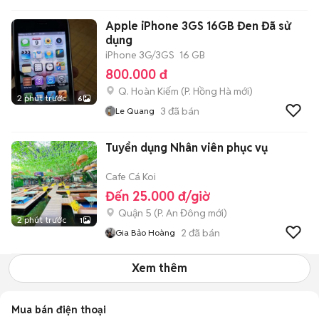
Apple iPhone 3GS 16GB Đen Đã sử
dụng
iPhone 3G/3GS
16 GB
800.000 đ
Q. Hoàn Kiếm
(
P. Hồng Hà
mới)
2 phút trước
6
3
đã bán
Le Quang
Tuyển dụng Nhân viên phục vụ
Cafe Cá Koi
Đến 25.000 đ/giờ
Quận 5
(
P. An Đông
mới)
2 phút trước
1
2
đã bán
Gia Bảo Hoàng
Xem thêm
Mua bán điện thoại