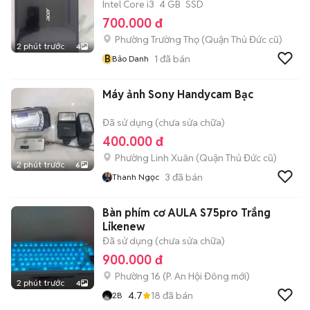
Intel Core i3
4 GB
SSD
700.000 đ
Phường Trường Thọ (Quận Thủ Đức cũ)
2 phút trước
4
B
1
đã bán
Bảo Danh
Máy ảnh Sony Handycam Bạc
Đã sử dụng (chưa sửa chữa)
400.000 đ
Phường Linh Xuân (Quận Thủ Đức cũ)
2 phút trước
6
3
đã bán
Thanh Ngọc
Bàn phím cơ AULA S75pro Trắng
Likenew
Đã sử dụng (chưa sửa chữa)
900.000 đ
Phường 16
(
P. An Hội Đông
mới)
2 phút trước
4
4.7
18
đã bán
2B