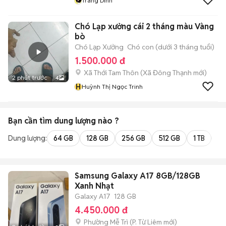
Trang Dinh
Chó Lạp xưởng cái 2 tháng màu Vàng
bò
Chó Lạp Xưởng
Chó con (dưới 3 tháng tuổi)
1.500.000 đ
Xã Thới Tam Thôn
(
Xã Đông Thạnh
mới)
2 phút trước
4
H
Huỳnh Thị Ngọc Trinh
Bạn cần tìm
dung lượng
nào ?
Dung lượng:
64 GB
128 GB
256 GB
512 GB
1 TB
2 
Samsung Galaxy A17 8GB/128GB
Xanh Nhạt
Galaxy A17
128 GB
4.450.000 đ
Phường Mễ Trì
(
P. Từ Liêm
mới)