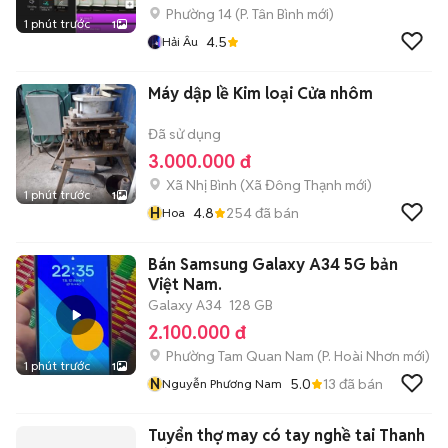
Phường 14
(
P. Tân Bình
mới)
1 phút trước
1
4.5
Hải Âu
Máy dập lề Kim loại Cửa nhôm
Đã sử dụng
3.000.000 đ
Xã Nhị Bình
(
Xã Đông Thạnh
mới)
1 phút trước
1
H
4.8
254
đã bán
Hoa
Bán Samsung Galaxy A34 5G bản
Việt Nam.
Galaxy A34
128 GB
2.100.000 đ
Phường Tam Quan Nam
(
P. Hoài Nhơn
mới)
1 phút trước
1
N
5.0
13
đã bán
Nguyễn Phương Nam
Tuyển thợ may có tay nghề tai Thanh