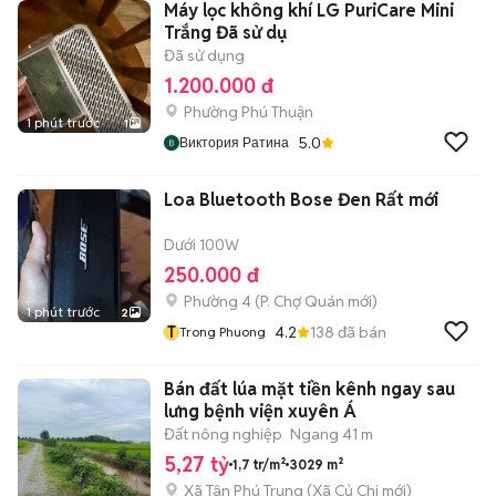
Máy lọc không khí LG PuriCare Mini
Trắng Đã sử dụ
Đã sử dụng
1.200.000 đ
Phường Phú Thuận
1 phút trước
1
5.0
Виктория Ратина
Loa Bluetooth Bose Đen Rất mới
Dưới 100W
250.000 đ
Phường 4
(
P. Chợ Quán
mới)
1 phút trước
2
T
4.2
138
đã bán
Trong Phuong
Bán đất lúa mặt tiền kênh ngay sau
lưng bệnh viện xuyên Á
Đất nông nghiệp
Ngang 41 m
5,27 tỷ
1,7 tr/m²
3029 m²
Xã Tân Phú Trung
(
Xã Củ Chi
mới)