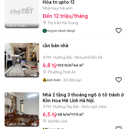
Hóa tn upto 12
Nhà may hải anh
Đến 12 triệu/tháng
Thị trấn Hà Trung
1 phút trước
Huỳnh Minh Nhựt
cần bán nhà
4 PN
Hướng Bắc
Nhà phố liền kề
6,8 tỷ
103 tr/m²
66 m²
Phường Thới An
1 phút trước
10
A
34
đã bán
Anh Kiên
Nhà 2 tầng 3 thoáng ngõ ô tô tránh ở
Kim Hoa Mê Linh Hà Nội.
3 PN
Hướng Tây Bắc
Nhà ngõ, hẻm
6,5 tỷ
38 tr/m²
170 m²
Xã Mê Linh
1 phút trước
5