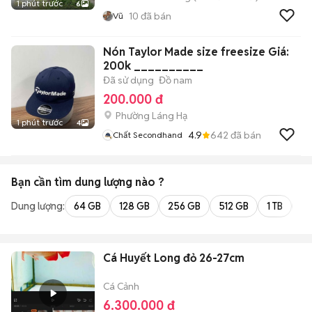
1 phút trước
6
10
đã bán
Vũ
Nón Taylor Made size freesize Giá:
200k __________
Đã sử dụng
Đồ nam
200.000 đ
Phường Láng Hạ
1 phút trước
4
4.9
642
đã bán
Chất Secondhand
Bạn cần tìm
dung lượng
nào ?
Dung lượng:
64 GB
128 GB
256 GB
512 GB
1 TB
2 
Cá Huyết Long đỏ 26-27cm
Cá Cảnh
6.300.000 đ