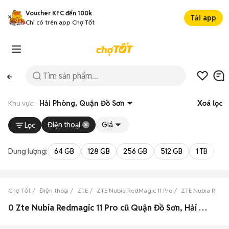
Voucher KFC đến 100k
Tải app
Chỉ có trên app Chợ Tốt
Khu vực:
Hải Phòng, Quận Đồ Sơn
Xoá lọc
Điện thoại
Giá
Lọc
Dung lượng:
64 GB
128 GB
256 GB
512 GB
1 TB
2 
Chợ Tốt
Điện thoại
ZTE
ZTE Nubia RedMagic 11 Pro
ZTE Nubia RedMa
0 Zte Nubia Redmagic 11 Pro cũ Quận Đồ Sơn, Hải Phòng đẹp