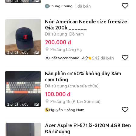
2 phút trước
2
1
đã bán
Chung Chung
Nón American Needle size freesize
Giá: 200k ______
Đã sử dụng
Đồ nam
200.000 đ
Phường Láng Hạ
2 phút trước
4
4.9
642
đã bán
Chất Secondhand
Bàn phím cơ 60% không dây Xám
cam trắng
Đã sử dụng (chưa sửa chữa)
100.000 đ
Phường 15
(
P. Tân Sơn
mới)
2 phút trước
1
N
Nguyễn Hoàng Nam
Acer Aspire E1-571 i3-3120M 4GB Đen
Đã sử dụng