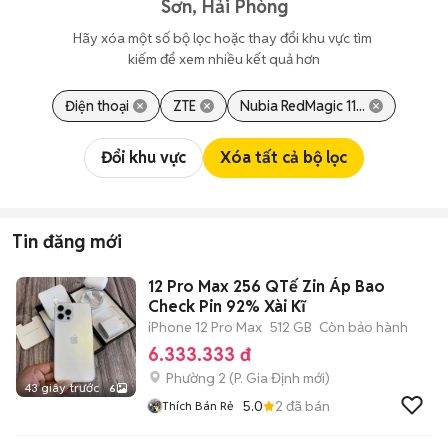
Sơn, Hải Phòng
Hãy xóa một số bộ lọc hoặc thay đổi khu vực tìm 
kiếm để xem nhiều kết quả hơn
Điện thoại
ZTE
Nubia RedMagic 11...
Đổi khu vực
Xóa tất cả bộ lọc
Tin đăng mới
12 Pro Max 256 QTế Zin Áp Bao
Check Pin 92% Xài Kĩ
iPhone 12 Pro Max
512 GB
Còn bảo hành
6.333.333 đ
Phường 2
(
P. Gia Định
mới)
43 giây trước
6
5.0
2
đã bán
Thích Bán Rẻ