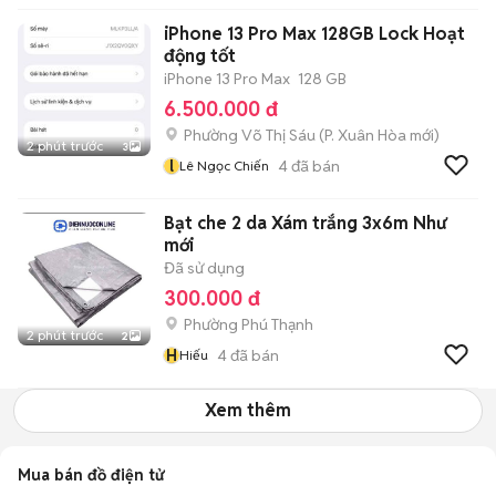
iPhone 13 Pro Max 128GB Lock Hoạt
động tốt
iPhone 13 Pro Max
128 GB
6.500.000 đ
Phường Võ Thị Sáu
(
P. Xuân Hòa
mới)
2 phút trước
3
l
4
đã bán
Lê Ngọc Chiến
Bạt che 2 da Xám trắng 3x6m Như
mới
Đã sử dụng
300.000 đ
Phường Phú Thạnh
2 phút trước
2
H
4
đã bán
Hiếu
Xem thêm
Mua bán đồ điện tử