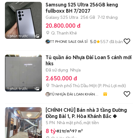
Samsung S25 Ultra 256GB keng
fullboxx BH 7/2027
Galaxy S25 Ultra
256 GB
7-12 tháng
20.800.000 đ
Q. Thanh Khê
1 phút trước
3
5.0
557
đã bán
TT PHONE SALE GIÁ SỈ
Tủ quần áo Nhựa Đài Loan 5 cánh mới
hks
Đã sử dụng
Nhựa
2.650.000 đ
Thành phố Thủ Dầu Một
(
P. Phú Lợi
mới)
1 phút trước
1
TỦ NHỰA ĐÀI LOAN KHÁNH
HUYỀN 678
[CHÍNH CHỦ] Bán nhà 3 tầng Đường
Đồng Bài 1, P. Hòa Khánh Bắc 🍀
5 PN
Nhà mặt phố, mặt tiền
8 tỷ
82 tr/m²
97 m²