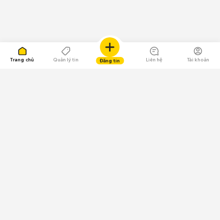
Trang chủ
Quản lý tin
Liên hệ
Tài khoản
Đăng tin
109.000 Bình chọn
Tải ứng dụng Chợ Tốt
Về Chợ Tốt
Quy chế sàn
Chính sách bảo mật
Giải quyết tranh chấp
CÔNG TY TNHH CHỢ TỐT - Người đại diện theo pháp luật:
Nguyễn Trọng Tấn; GPDKKD: 0312120782 do Sở KH & ĐT TP.HCM cấp ngày