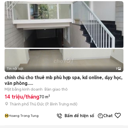
Tin nổi bật
7
+
2
chính chủ cho thuê mb phù hợp spa, kd online, dạy học,
văn phòng.....
Mặt bằng kinh doanh
Bàn giao thô
14 triệu/tháng
70 m²
Thành phố Thủ Đức
(
P. Bình Trưng
mới)
H
Bấm để hiện số
Chat
Hoang Trong Tung