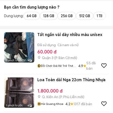
Bạn cần tìm
dung lượng
nào ?
Dung lượng:
64 GB
128 GB
256 GB
512 GB
1 TB
2 
Tất ngắn vải dày nhiều màu unisex
Đã sử dụng
Cả nam và nữ
60.000 đ
Quận 3
(
P. Bàn Cờ
mới)
1 phút trước
4
55
đã
Đ
4.9
Đồ Chơi Giá Rẻ Trẻ Thêm
bán
Vui
Loa Toàn dải Nga 22cm Thùng Nhựa
1.800.000 đ
Q. Kiến An
(
P. Phù Liễn
mới)
H
4.2
1317
đã bán
Hà Quang Khoa
1 phút trước
6