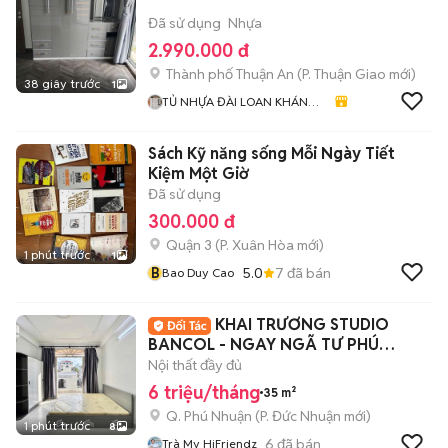
Đã sử dụng
Nhựa
2.990.000 đ
Thành phố Thuận An
(
P. Thuận Giao
mới)
38 giây trước
1
TỦ NHỰA ĐÀI LOAN KHÁNH
HUYỀN 678
Sách Kỹ năng sống Mỗi Ngày Tiết
Kiệm Một Giờ
Đã sử dụng
300.000 đ
Quận 3
(
P. Xuân Hòa
mới)
1 phút trước
1
B
5.0
7
đã bán
Bao Duy Cao
KHAI TRƯƠNG STUDIO
BANCOL - NGAY NGÃ TƯ PHÚ
NHUẬN
Nội thất đầy đủ
6 triệu/tháng
35 m²
Q. Phú Nhuận
(
P. Đức Nhuận
mới)
1 phút trước
8
6
đã bán
Trà My HiFriendz