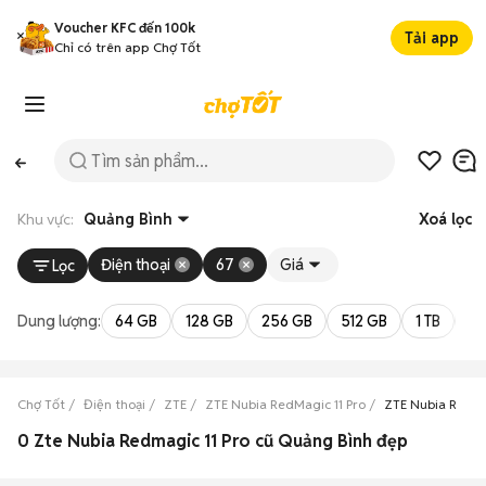
Voucher KFC đến 100k
Tải app
Chỉ có trên app Chợ Tốt
Khu vực:
Quảng Bình
Xoá lọc
Điện thoại
67
Giá
Lọc
Dung lượng:
64 GB
128 GB
256 GB
512 GB
1 TB
2 
Chợ Tốt
Điện thoại
ZTE
ZTE Nubia RedMagic 11 Pro
ZTE Nubia RedMa
0 Zte Nubia Redmagic 11 Pro cũ Quảng Bình đẹp