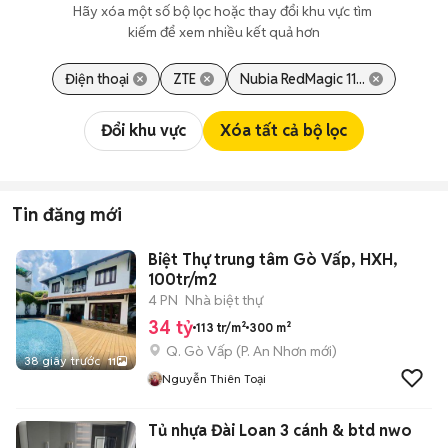
Hãy xóa một số bộ lọc hoặc thay đổi khu vực tìm 
kiếm để xem nhiều kết quả hơn
Điện thoại
ZTE
Nubia RedMagic 11...
Đổi khu vực
Xóa tất cả bộ lọc
Tin đăng mới
Biệt Thự trung tâm Gò Vấp, HXH,
100tr/m2
4 PN
Nhà biệt thự
34 tỷ
113 tr/m²
300 m²
Q. Gò Vấp
(
P. An Nhơn
mới)
38 giây trước
11
Nguyễn Thiên Toại
Tủ nhựa Đài Loan 3 cánh & btd nwo