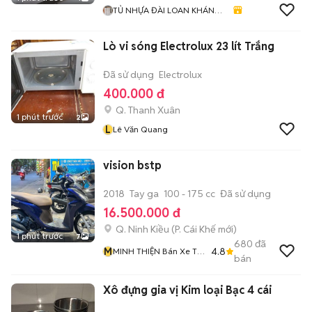
TỦ NHỰA ĐÀI LOAN KHÁNH
HUYỀN 678
Lò vi sóng Electrolux 23 lít Trắng
Đã sử dụng
Electrolux
400.000 đ
Q. Thanh Xuân
1 phút trước
2
L
Lê Văn Quang
vision bstp
2018
Tay ga
100 - 175 cc
Đã sử dụng
16.500.000 đ
Q. Ninh Kiều
(
P. Cái Khế
mới)
1 phút trước
7
680
đã
M
4.8
MINH THIỆN Bán Xe Trả
bán
Góp
Xô đựng gia vị Kim loại Bạc 4 cái