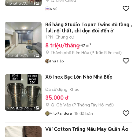
Q. Liên Chiểu
1 phút trước
8
A Vũ
Rổ hàng Studio Topaz Twins đủ tầng ,
full nội thất, chỉ dọn đòi đến ở
1 PN
Chung cư
8 triệu/tháng
47 m²
Thành phố Biên Hòa
(
P. Trấn Biên
mới)
2 phút trước
7
Thu Hảo
Xô Inox Bạc Lớn Nhỏ Nhà Bếp
Đã sử dụng
Khác
35.000 đ
Q. Gò Vấp
(
P. Thông Tây Hội
mới)
2 phút trước
1
15
đã bán
Milo Pandora
Vải Cotton Trắng Nâu May Quần Áo