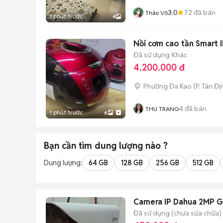
3.0
72
đã bán
Thảo Võ
1 phút trước
4
Nồi cơm cao tần Smart
Đã sử dụng
Khác
4.200.000 đ
Phường Đa Kao
(
P. Tân Đị
4
đã bán
THU TRANG
1 phút trước
6
Bạn cần tìm
dung lượng
nào ?
Dung lượng:
64 GB
128 GB
256 GB
512 GB
Camera IP Dahua 2MP G
Đã sử dụng (chưa sửa chữa)