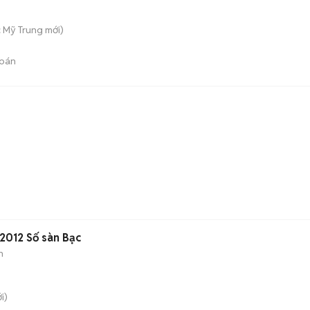
 Mỹ Trung
mới)
bán
2012 Số sàn Bạc
n
i)