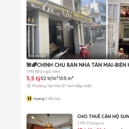
Tin nổi bật
🌺🌈CHÍNH CHỦ BÁN NHÀ TÂN MAI-BIÊN
1 PN
Nhà ngõ, hẻm
5,5 tỷ
52 tr/m²
105 m²
Phường Tân Mai
(
P. Tam Hiệp
mới)
H
11
đã bán
Hoàng
CHO THUÊ CĂN HỘ SUN
2 PN
Chung cư