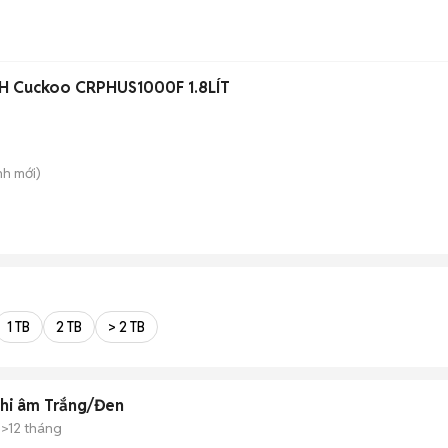
 IH Cuckoo CRPHUS1000F 1.8LÍT
nh
mới)
1 TB
2 TB
> 2 TB
hi âm Trắng/Đen
>12 tháng