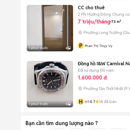
CC cho thuê
2 PN
Hướng Đông
Chung cư
7 triệu/tháng
73 m²
Phường Long Trường (Qu
P
Phan Thị Thụy Vy
1 phút trước
4
Đồng hồ I&W Carnival 
Đã sử dụng
Đồ nam
1.600.000 đ
Phường Tân Thới Nhất
(
P.
H
4.7
18
đã bán
HT
1 phút trước
5
Bạn cần tìm
dung lượng
nào ?