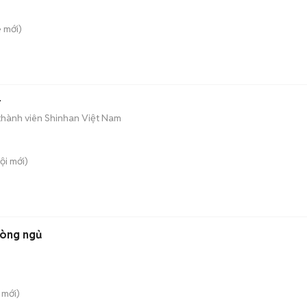
è
mới)
r
thành viên Shinhan Việt Nam
ội
mới)
hòng ngủ
mới)