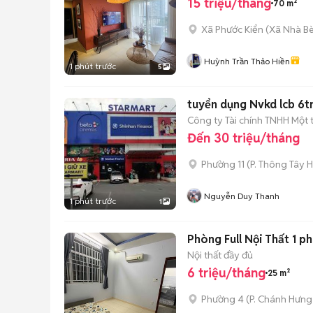
15 triệu/tháng
70 m²
Xã Phước Kiển
(
Xã Nhà B
Huỳnh Trần Thảo Hiền
1 phút trước
5
tuyển dụng Nvkd lcb 6t
Công ty Tài chính TNHH Một 
Đến 30 triệu/tháng
Phường 11
(
P. Thông Tây H
Nguyễn Duy Thanh
1 phút trước
1
Phòng Full Nội Thất 1 p
Nội thất đầy đủ
6 triệu/tháng
25 m²
Phường 4
(
P. Chánh Hưng