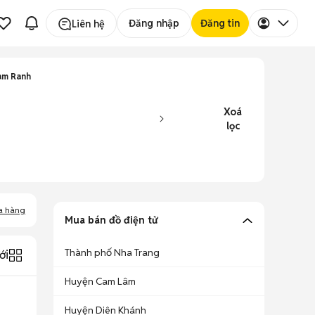
Đăng nhập
Đăng tin
Liên hệ
am Ranh
Xoá
lọc
a hàng
Mua bán đồ điện tử
Thành phố Nha Trang
ới
Huyện Cam Lâm
Huyện Diên Khánh