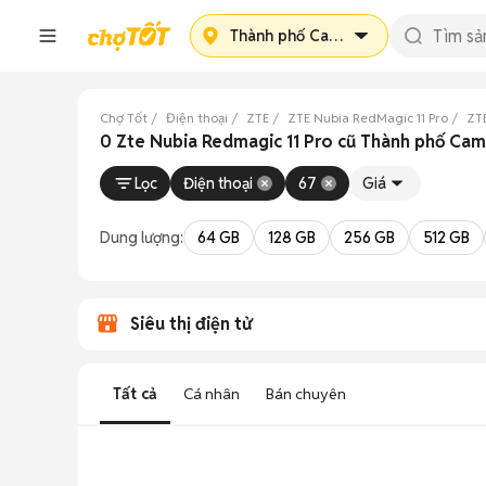
Thành phố Cam Ranh
Chợ Tốt
Điện thoại
ZTE
ZTE Nubia RedMagic 11 Pro
ZT
0 Zte Nubia Redmagic 11 Pro cũ Thành phố Ca
Lọc
Điện thoại
67
Giá
Dung lượng:
64 GB
128 GB
256 GB
512 GB
Siêu thị điện tử
Tất cả
Cá nhân
Bán chuyên