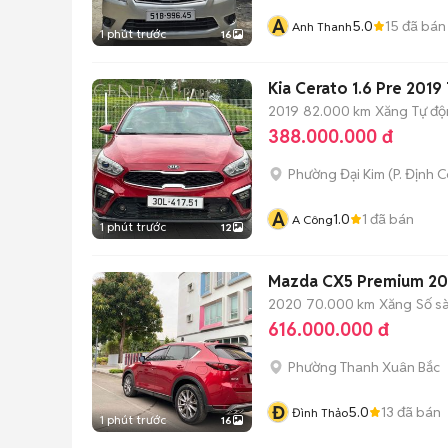
A
5.0
15
đã bán
Anh Thanh
1 phút trước
16
Kia Cerato 1.6 Pre 2019
2019
82.000 km
Xăng
Tự đ
388.000.000 đ
Phường Đại Kim
(
P. Định 
A
1.0
1
đã bán
A Công
1 phút trước
12
Mazda CX5 Premium 2
2020
70.000 km
Xăng
Số s
616.000.000 đ
Phường Thanh Xuân Bắc
Đ
5.0
13
đã bán
Đình Thảo
1 phút trước
16