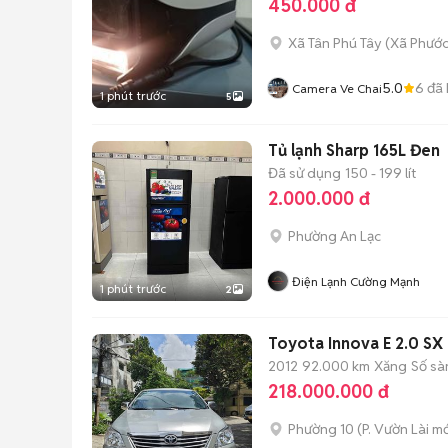
450.000 đ
Xã Tân Phú Tây
(
Xã Phước
5.0
6
đã 
Camera Ve Chai
1 phút trước
5
Tủ lạnh Sharp 165L Đen
Đã sử dụng
150 - 199 lít
2.000.000 đ
Phường An Lạc
Điện Lạnh Cường Mạnh
1 phút trước
2
Toyota Innova E 2.0 SX 
2012
92.000 km
Xăng
Số sà
218.000.000 đ
Phường 10
(
P. Vườn Lài
mớ