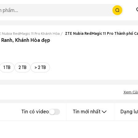
E Nubia RedMagic 11 Pro Khánh Hòa
ZTE Nubia RedMagic 11 Pro Thành phố C
m Ranh, Khánh Hòa đẹp
1 TB
2 TB
> 2 TB
Xem Cử
Tin có video
Tin mới nhất
Dạng lư