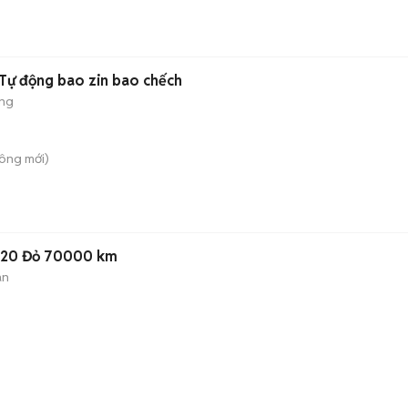
 Tự động bao zin bao chếch
ộng
Công
mới)
020 Đỏ 70000 km
àn