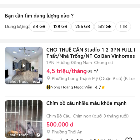
Bạn cần tìm
dung lượng
nào ?
Dung lượng:
64 GB
128 GB
256 GB
512 GB
1 TB
2 
CHO THUÊ CĂN Studio-1-2-3PN FULL Nộ
Thất/Nhà Trống/NT Cơ Bản Vinhomes
1 PN
Hướng Đông Nam
Chung cư
4,5 triệu/tháng
33 m²
Phường Long Thạnh Mỹ (Quận 9 cũ)
(
P. Long
1 phút trước
10
N
4.7
Nông Hoàng Ngọc Viễn
Chim bồ câu nhiều màu khỏe mạnh
Chim Bồ Câu
Chim non (dưới 3 tháng tuổi)
500.000 đ
Phường Thới An
1 phút trước
3