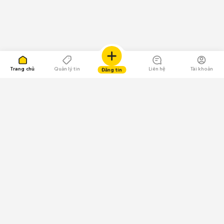
Trang chủ
Quản lý tin
Liên hệ
Tài khoản
Đăng tin
109.000 Bình chọn
Tải ứng dụng Chợ Tốt
Về Chợ Tốt
Quy chế sàn
Chính sách bảo mật
Giải quyết tranh chấp
CÔNG TY TNHH CHỢ TỐT - Người đại diện theo pháp luật: