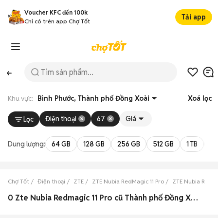
Voucher KFC đến 100k
Tải app
Chỉ có trên app Chợ Tốt
Khu vực:
Bình Phước, Thành phố Đồng Xoài
Xoá lọc
Điện thoại
67
Giá
Lọc
Dung lượng:
64 GB
128 GB
256 GB
512 GB
1 TB
2 
Chợ Tốt
Điện thoại
ZTE
ZTE Nubia RedMagic 11 Pro
ZTE Nubia RedMa
0 Zte Nubia Redmagic 11 Pro cũ Thành phố Đồng Xoài, Bình Phước đẹp