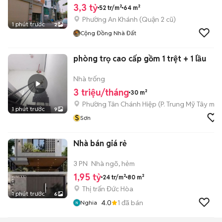
3,3 tỷ
52 tr/m²
64 m²
Phường An Khánh (Quận 2 cũ)
1 phút trước
2
Cộng Đồng Nhà Đất
phòng trọ cao cấp gồm 1 trệt + 1 lầu
Nhà trống
3 triệu/tháng
30 m²
Phường Tân Chánh Hiệp
(
P. Trung Mỹ Tây
mới
1 phút trước
9
S
Sơn
Nhà bán giá rẻ
3 PN
Nhà ngõ, hẻm
1,95 tỷ
24 tr/m²
80 m²
Thị trấn Đức Hòa
1 phút trước
6
4.0
1
đã bán
Nghia