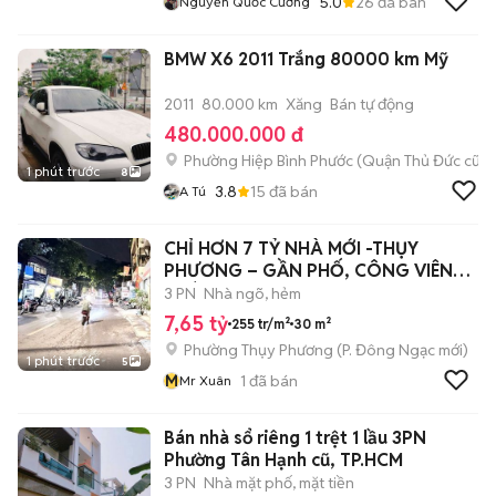
5.0
26
đã bán
Nguyễn Quốc Cường
BMW X6 2011 Trắng 80000 km Mỹ
2011
80.000 km
Xăng
Bán tự động
480.000.000 đ
Phường Hiệp Bình Phước (Quận Thủ Đức cũ)
1 phút trước
8
3.8
15
đã bán
A Tú
CHỈ HƠN 7 TỶ NHÀ MỚI -THỤY
PHƯƠNG – GẦN PHỐ, CÔNG VIÊN
PHÚ THƯỢNG.
3 PN
Nhà ngõ, hẻm
7,65 tỷ
255 tr/m²
30 m²
Phường Thụy Phương
(
P. Đông Ngạc
mới)
1 phút trước
5
M
1
đã bán
Mr Xuân
Bán nhà sổ riêng 1 trệt 1 lầu 3PN
Phường Tân Hạnh cũ, TP.HCM
3 PN
Nhà mặt phố, mặt tiền