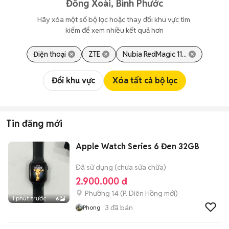
Đồng Xoài, Bình Phước
Hãy xóa một số bộ lọc hoặc thay đổi khu vực tìm 
kiếm để xem nhiều kết quả hơn
Điện thoại
ZTE
Nubia RedMagic 11...
Đổi khu vực
Xóa tất cả bộ lọc
Tin đăng mới
Apple Watch Series 6 Đen 32GB
Đã sử dụng (chưa sửa chữa)
2.900.000 đ
Phường 14
(
P. Diên Hồng
mới)
1 phút trước
6
3
đã bán
Phong