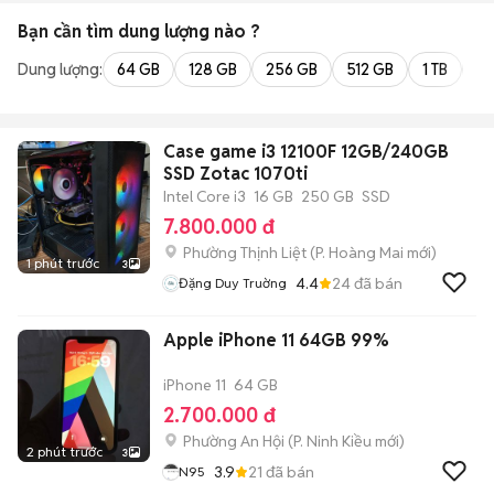
Bạn cần tìm
dung lượng
nào ?
Dung lượng:
64 GB
128 GB
256 GB
512 GB
1 TB
2 
Case game i3 12100F 12GB/240GB
SSD Zotac 1070ti
Intel Core i3
16 GB
250 GB
SSD
7.800.000 đ
Phường Thịnh Liệt
(
P. Hoàng Mai
mới)
1 phút trước
3
4.4
24
đã bán
Đặng Duy Truờng
Apple iPhone 11 64GB 99%
iPhone 11
64 GB
2.700.000 đ
Phường An Hội
(
P. Ninh Kiều
mới)
2 phút trước
3
3.9
21
đã bán
N95