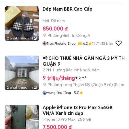
Dép Nam BBR Cao Cấp
Mới
Đồ nam
850.000 đ
Phường Bình Trị Đông A
2 phút trước
6
5.0
1271
đã bán
Trúc Phương Shop
📢 CHO THUÊ NHÀ GẦN NGÃ 3 MỸ THÀ
QUẬN 9
2 PN
Hướng Bắc
Nhà ngõ, hẻm
9 triệu/tháng
112 m²
Phường Long Thạnh Mỹ (Quận 9 cũ)
(
P. Long
2 phút trước
9
5.0
Hùng Phụ Tùng
Apple iPhone 13 Pro Max 256GB
VN/A Xanh zin đẹp
iPhone 13 Pro Max
256 GB
7.500.000 đ