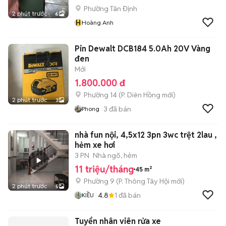
Phường Tân Định
2 phút trước
6
H
Hoàng Anh
Pin Dewalt DCB184 5.0Ah 20V Vàng
đen
Mới
1.800.000 đ
Phường 14
(
P. Diên Hồng
mới)
2 phút trước
3
3
đã bán
Phong
nhà fun nội, 4,5x12 3pn 3wc trệt 2lau ,
hẻm xe hơi
3 PN
Nhà ngõ, hẻm
11 triệu/tháng
45 m²
Phường 9
(
P. Thông Tây Hội
mới)
2 phút trước
5
4.8
1
đã bán
KIỀU
Tuyển nhân viên rửa xe