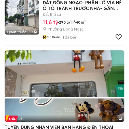
ĐẤT ĐÔNG NGẠC- PHÂN LÔ VỈA HÈ
Ô TÔ TRÁNH TRƯỚC NHÀ- GẦN
TRƯỜNG, CHỢ.
Đất thổ cư
11,6 tỷ
290 tr/m²
40 m²
Phường Đông Ngạc
1 phút trước
3
M
1
đã bán
Mr Xuân
Tin nổi bật
3
TUYỂN DỤNG NHÂN VIÊN BÁN HÀNG ĐIỆN THOẠI