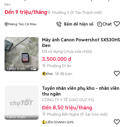
liên
Đến 9 triệu/tháng
Phường 5
(
P. Tân Thành
mới)
Bấm để hiện số
Chat
Nàng Táo Cà Mau
Máy ảnh Canon Powershot SX530HS
Đen
Đã sử dụng (chưa sửa chữa)
3.500.000 đ
Phường Dĩ An
1 phút trước
6
K
18
đã bán
Khai
Tuyển nhân viên phụ kho - nhân viên
thu ngân
CÔNG TY Y TẾ GIAO DỤC PQ
Đến 8,50 triệu/tháng
Phường Bến Nghé
(
P. Sài Gòn
mới)
1 phút trước
L
LIÊN DOANH Q95