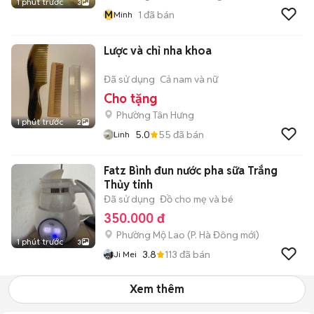
1 phút trước
3
M
1
đã bán
Minh
Lược và chỉ nha khoa
Đã sử dụng
Cả nam và nữ
Cho tặng
Phường Tân Hưng
1 phút trước
2
5.0
55
đã bán
Linh
Fatz Bình đun nước pha sữa Trắng
Thủy tinh
Đã sử dụng
Đồ cho mẹ và bé
350.000 đ
Phường Mộ Lao
(
P. Hà Đông
mới)
1 phút trước
3
3.8
113
đã bán
Ji Mei
Xem thêm