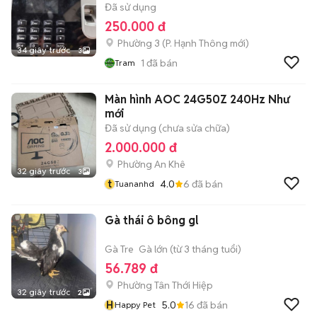
Đã sử dụng
250.000 đ
Phường 3
(
P. Hạnh Thông
mới)
34 giây trước
3
1
đã bán
Tram
Màn hình AOC 24G50Z 240Hz Như
mới
Đã sử dụng (chưa sửa chữa)
2.000.000 đ
Phường An Khê
32 giây trước
3
t
4.0
6
đã bán
Tuananhd
Gà thái ô bông gl
Gà Tre
Gà lớn (từ 3 tháng tuổi)
56.789 đ
Phường Tân Thới Hiệp
32 giây trước
2
H
5.0
16
đã bán
Happy Pet