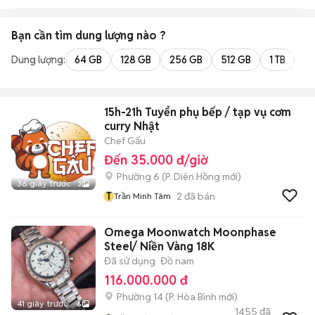
Bạn cần tìm
dung lượng
nào ?
Dung lượng:
64 GB
128 GB
256 GB
512 GB
1 TB
2 
15h-21h Tuyển phụ bếp / tạp vụ cơm
curry Nhật
Chef Gấu
Đến 35.000 đ/giờ
Phường 6
(
P. Diên Hồng
mới)
36 giây trước
3
T
2
đã bán
Trần Minh Tâm
Omega Moonwatch Moonphase
Steel/ Niền Vàng 18K
Đã sử dụng
Đồ nam
116.000.000 đ
Phường 14
(
P. Hòa Bình
mới)
41 giây trước
6
1455
đã