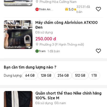
Phường Hòa Cường Nam
1 phút trước
1
32531
đã
5.0
Thiên An
bán
Computer
Máy chấm công Abrivision ATK100
Đen
Đã sử dụng
250.000 đ
Phường 3
(
P. Hạnh Thông
mới)
1 phút trước
3
1
đã bán
Tram
Bạn cần tìm
dung lượng
nào ?
Dung lượng:
64 GB
128 GB
256 GB
512 GB
1 TB
2 
Quần short thể thao Nike chính hãng
100%. Size M
Đã sử dụng
Đồ nam