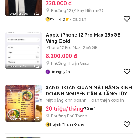
220.000 đ
Phường 12
(
P. Bảy Hiền
mới)
1 phút trước
6
P
4.8
7
đã bán
PNP
Apple iPhone 12 Pro Max 256GB
Vàng Gold
iPhone 12 Pro Max
256 GB
8.200.000 đ
Phường Thuận Giao
1 phút trước
6
Tín Nguyễn
SANG TOÀN QUÁN MẶT BẰNG KINH
DOANH NGUYÊN CĂN 4 TẦNG LŨY
BÁN BÍCH150TR
Mặt bằng kinh doanh
Hoàn thiện cơ bản
20 triệu/tháng
70 m²
Phường Phú Thạnh
1 phút trước
7
H
Huỳnh Thanh Giang