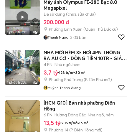
Máy ảnh Olympus FE-280 Bạc 8.0
Megapixel
Đã sử dụng (chưa sửa chữa)
200.000 đ
Phường Linh Xuân (Quận Thủ Đức cũ)
1 phút trước
5
3
đã bán
Thanh Ngọc
NHÀ MỚI HẺM XE HƠI 4PN THÔNG
RA ÂU CƠ - DÒNG TIỀN 10TR - GIÁ 3
TỶ 7
4 PN
Nhà ngõ, hẻm
3,7 tỷ
123 tr/m²
30 m²
Phường Phú Trung
(
P. Tân Phú
mới)
1 phút trước
4
H
Huỳnh Thanh Giang
[HCM Q10] Bán nhà phường Diên
Hồng
6 PN
Hướng Đông Bắc
Nhà ngõ, hẻm
13,5 tỷ
205 tr/m²
66 m²
Phường 14
(
P. Diên Hồng
mới)