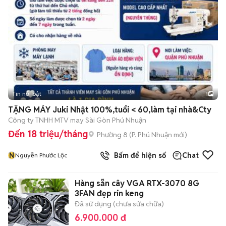
Tin nổi bật
1
TẶNG MÁY Juki Nhật 100%,tuổi < 60,làm tại nhà&Cty
Công ty TNHH MTV may Sài Gòn Phú Nhuận
Đến 18 triệu/tháng
Phường 8
(
P. Phú Nhuận
mới)
N
Bấm để hiện số
Chat
Nguyễn Phước Lộc
Hàng sẵn cây VGA RTX-3070 8G
3FAN đẹp rin keng
Đã sử dụng (chưa sửa chữa)
6.900.000 đ