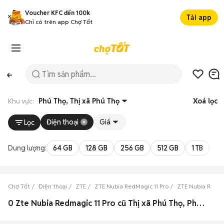
Voucher KFC đến 100k
Tải app
Chỉ có trên app Chợ Tốt
Khu vực:
Phú Thọ, Thị xã Phú Thọ
Xoá lọc
Điện thoại
Giá
Lọc
Dung lượng:
64 GB
128 GB
256 GB
512 GB
1 TB
2 
Chợ Tốt
Điện thoại
ZTE
ZTE Nubia RedMagic 11 Pro
ZTE Nubia RedMa
0 Zte Nubia Redmagic 11 Pro cũ Thị xã Phú Thọ, Phú Thọ đẹp