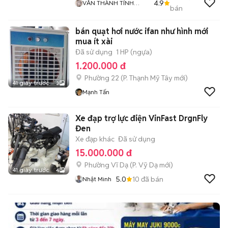
4.9
VĂN THÀNH TÍNH
bán
AUTHENTICWATCH
bán quạt hơi nước ifan như hình mới
mua ít xài
Đã sử dụng
1 HP (ngựa)
1.200.000 đ
Phường 22
(
P. Thạnh Mỹ Tây
mới)
41 giây trước
3
Mạnh Tấn
Xe đạp trợ lực điện VinFast DrgnFly
Đen
Xe đạp khác
Đã sử dụng
15.000.000 đ
Phường Vĩ Dạ
(
P. Vỹ Dạ
mới)
41 giây trước
4
5.0
10
đã bán
Nhật Minh