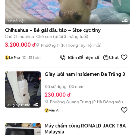
Tin nổi bật
6
+
2
Chihuahua – Bé gái đầu táo – Size cực tiny
Chó Chihuahua
Chó con (dưới 3 tháng tuổi)
3.200.000 đ
Phường 11
(
P. Thông Tây Hội
mới)
L
10
đã bán
Bấm để hiện số
Chat
Lê Phú
Giày lười nam Insidemen Da Trắng 3
Đã sử dụng
Đồ nam
230.000 đ
Phường Quang Trung
(
P. Hà Đông
mới)
32 giây trước
3
v
Vân Anh
Máy chấm công RONALD JACK T8A
Malaysia