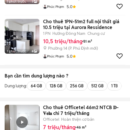
1 phút trước
7
5.0
Phúc Phạm
Cho thuê 1PN-51m2 full nội thất giá
10.5 triệu tại Aurora Ressidence
1 PN
Hướng Đông Nam
Chung cư
10,5 triệu/tháng
51 m²
Phường 14
(
P. Phú Định
mới)
1 phút trước
6
5.0
Phúc Phạm
Bạn cần tìm
dung lượng
nào ?
Dung lượng:
64 GB
128 GB
256 GB
512 GB
1 TB
2 
Cho thuê Officetel 46m2 NTCB 𝐃-
𝐕𝐞𝐥𝐚 chỉ 7 triệu/tháng
Officetel
Hoàn thiện cơ bản
7 triệu/tháng
46 m²