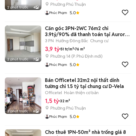
Phường Phú Thuận
2 phút trước
4
5.0
Phúc Phạm
Căn góc 3PN-2WC 76m2 chỉ
3.9tỷ/90% đã thanh toán tại Aurora
Residences
3 PN
Hướng Đông Bắc
Chung cư
3,9 tỷ
51 tr/m²
76 m²
Phường 14
(
P. Phú Định
mới)
2 phút trước
7
5.0
Phúc Phạm
Bán Officetel 32m2 nội thất dính
tường chỉ 1.5 tỷ tại chung cư D-Vela
Officetel
Hoàn thiện cơ bản
1,5 tỷ
32 m²
Phường Phú Thuận
2 phút trước
6
5.0
Phúc Phạm
Cho thuê 1PN-50m² nhà trống giá 8