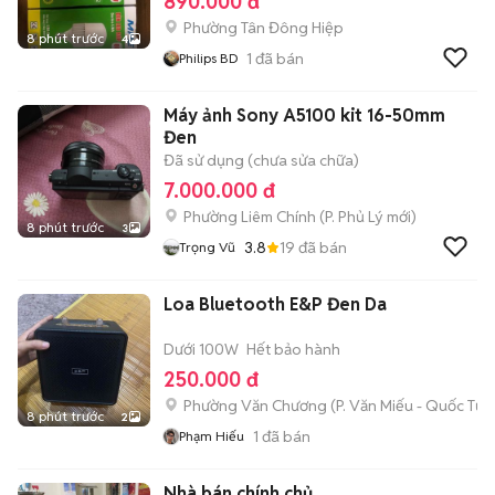
890.000 đ
Phường Tân Đông Hiệp
8 phút trước
4
1
đã bán
Philips BD
Máy ảnh Sony A5100 kit 16-50mm
Đen
Đã sử dụng (chưa sửa chữa)
7.000.000 đ
Phường Liêm Chính
(
P. Phủ Lý
mới)
8 phút trước
3
3.8
19
đã bán
Trọng Vũ
Loa Bluetooth E&P Đen Da
Dưới 100W
Hết bảo hành
250.000 đ
Phường Văn Chương
(
P. Văn Miếu - Quốc Tử 
8 phút trước
2
1
đã bán
Phạm Hiếu
Nhà bán chính chủ