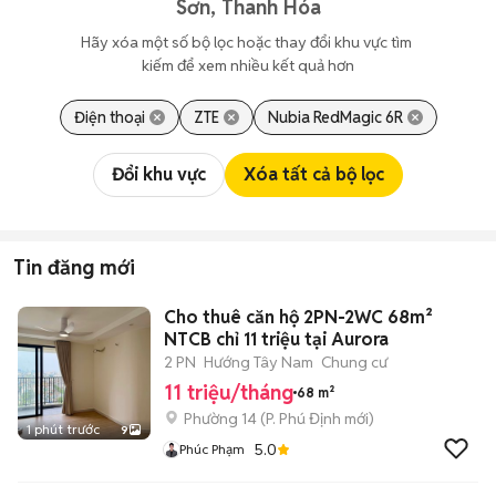
Sơn, Thanh Hóa
Hãy xóa một số bộ lọc hoặc thay đổi khu vực tìm 
kiếm để xem nhiều kết quả hơn
Điện thoại
ZTE
Nubia RedMagic 6R
Đổi khu vực
Xóa tất cả bộ lọc
Tin đăng mới
Cho thuê căn hộ 2PN-2WC 68m²
NTCB chỉ 11 triệu tại Aurora
2 PN
Hướng Tây Nam
Chung cư
11 triệu/tháng
68 m²
Phường 14
(
P. Phú Định
mới)
1 phút trước
9
5.0
Phúc Phạm