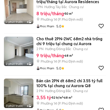
triệu/tháng tại Aurora Residences
1 PN
Hướng Tây Bắc
Chung cư
8 triệu/tháng
50 m²
Phường 14
(
P. Phú Định
mới)
2 phút trước
6
5.0
Phúc Phạm
Cho thuê 2PN-2WC 68m2 nhà trống
chỉ 9 triệu tại chung cư Aurora
2 PN
Hướng Đông Bắc
Chung cư
9 triệu/tháng
68 m²
Phường 14
(
P. Phú Định
mới)
2 phút trước
6
5.0
Phúc Phạm
Bán căn 2PN dt 68m2 chỉ 3.55 tỷ full
100% tại chung cư Aurora Q8
2 PN
Hướng Đông Bắc
Chung cư
3,55 tỷ
52 tr/m²
68 m²
Phường 14
(
P. Phú Định
mới)
3 phút trước
6