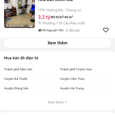
1 PN
Hướng Bắc
Chung cư
3,2 tỷ
80 tr/m²
40 m²
Phường 7
(
P. Cầu Kiệu
mới)
8 phút trước
4
6
đã bán
Hồ Nguyệt Yến
Xem thêm
Mua bán đồ điện tử
Thành phố Sầm Sơn
Thành phố Thanh Hóa
Huyện Bá Thước
Huyện Cẩm Thủy
Huyện Đông Sơn
Huyện Hà Trung
Xem thêm