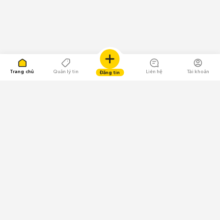
Trang chủ
Quản lý tin
Liên hệ
Tài khoản
Đăng tin
109.000 Bình chọn
Tải ứng dụng Chợ Tốt
Về Chợ Tốt
Quy chế sàn
Chính sách bảo mật
Giải quyết tranh chấp
CÔNG TY TNHH CHỢ TỐT - Người đại diện theo pháp luật: