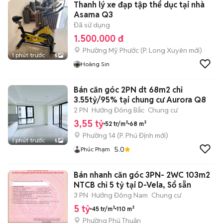
Thanh lý xe đạp tập thể dục tại nhà
Asama Q3
Đã sử dụng
1.500.000 đ
Phường Mỹ Phước
(
P. Long Xuyên
mới)
1 phút trước
5
Hoàng Sin
Bán căn góc 2PN dt 68m2 chỉ
3.55tỷ/95% tại chung cư Aurora Q8
2 PN
Hướng Đông Bắc
Chung cư
3,55 tỷ
52 tr/m²
68 m²
Phường 14
(
P. Phú Định
mới)
1 phút trước
5
5.0
Phúc Phạm
Bán nhanh căn góc 3PN- 2WC 103m2
NTCB chỉ 5 tỷ tại D-Vela, Sổ sẵn
3 PN
Hướng Đông Nam
Chung cư
5 tỷ
45 tr/m²
110 m²
Phường Phú Thuận