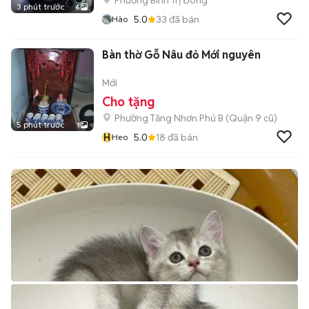
Phường Bình Trị Đông
3 phút trước
6
5.0
33
đã bán
Hào
Bàn thờ Gỗ Nâu đỏ Mới nguyên
Mới
Cho tặng
Phường Tăng Nhơn Phú B (Quận 9 cũ)
5 phút trước
1
H
5.0
18
đã bán
Heo