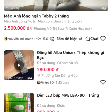
Tin nổi bật
4
Mèo Anh lông ngắn Tabby 2 tháng
Mèo Anh Lông Ngắn
Mèo con (dưới 3 tháng tuổi)
2.500.000 đ
Phường Võ Thị Sáu
(
P. Xuân Hòa
mới)
N
5.0
19
đã bán
Bấm để hiện số
Chat
Nguyễn Thị Thanh Thủy
Đồng hồ Alba Unisex Thép không gỉ
Bạc
Đã sử dụng
Cả nam và nữ
280.000 đ
Phường Tân Đông Hiệp
7 phút trước
5
1
đã bán
Philips BD
Đèn LED búp MPE LBA-80T Trắng
Đã sử dụng
Khác