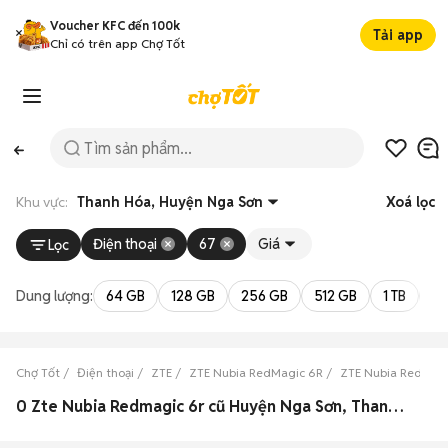
Voucher KFC đến 100k
Tải app
Chỉ có trên app Chợ Tốt
Khu vực:
Thanh Hóa, Huyện Nga Sơn
Xoá lọc
Điện thoại
67
Giá
Lọc
Dung lượng:
64 GB
128 GB
256 GB
512 GB
1 TB
2 
Chợ Tốt
Điện thoại
ZTE
ZTE Nubia RedMagic 6R
ZTE Nubia RedMag
0 Zte Nubia Redmagic 6r cũ Huyện Nga Sơn, Thanh Hóa đẹp